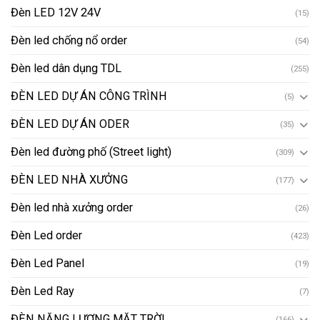
Đèn LED 12V 24V
(15)
Đèn led chống nổ order
(54)
Đèn led dân dụng TDL
(255)
ĐÈN LED DỰ ÁN CÔNG TRÌNH
(5)
ĐÈN LED DỰ ÁN ODER
(35)
Đèn led đường phố (Street light)
(309)
ĐÈN LED NHÀ XƯỞNG
(177)
Đèn led nhà xưởng order
(26)
Đèn Led order
(423)
Đèn Led Panel
(19)
Đèn Led Ray
(7)
ĐÈN NĂNG LƯỢNG MẶT TRỜI
(166)