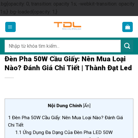
.bg{opacity: 0; transition: opacity 1s; -webkit-transition: opacity
Skip
1s;} .bg-loaded{opacity: 1;}
to
content
Tìm
kiếm:
Đèn Pha 50W Cầu Giấy: Nên Mua Loại
Nào? Đánh Giá Chi Tiết | Thành Đạt Led
Nội Dung Chính
[
Ẩn
]
1
Đèn Pha 50W Cầu Giấy: Nên Mua Loại Nào? Đánh Giá
Chi Tiết
1.1
Ứng Dụng Đa Dạng Của Đèn Pha LED 50W