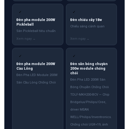
✓
✓
Đèn pha module 200W
Đèn chiếu cây 18w
Pickleball
Chiếu sáng cảnh quan
Sân Pickleball tiêu chuẩn
✓
✓
Đèn pha module 200W
Đèn sân bóng chuyền
Cầu Lông
200w module chống
chói
Đèn Pha LED Module 200W
Đèn Pha LED 200W Sân
Sân Cầu Lông Chống Chói
Bóng Chuyền Chống Chói
TDLF-MKH200-BCV — Chip
Bridgelux/Philips/Cree,
driver MEAN
WELL/Philips/Inventronics.
Chống chói UGR<19, ánh