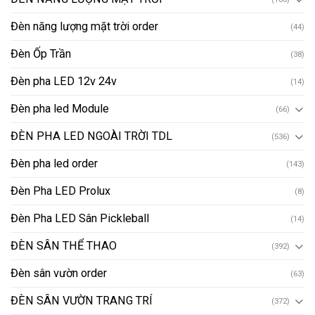
Đèn năng lượng mặt trời order
(44)
Đèn Ốp Trần
(38)
Đèn pha LED 12v 24v
(14)
Đèn pha led Module
(66)
ĐÈN PHA LED NGOÀI TRỜI TDL
(536)
Đèn pha led order
(143)
Đèn Pha LED Prolux
(8)
Đèn Pha LED Sân Pickleball
(14)
ĐÈN SÂN THỂ THAO
(392)
Đèn sân vườn order
(63)
ĐÈN SÂN VƯỜN TRANG TRÍ
(372)