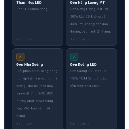
Thành Đạt LED
Đèn Năng Lượng MT
Đèn LED chính hãng
Đèn Năng Lượng Mặt Trời
300W Lắp đặt không cần
điện lưới, không cần đào
đường, bảo hành 24 tháng.
✓
✓
Đèn Nhà Xưởng
Đèn Đường LED
Giải pháp chiếu sáng công
Đèn Đường LED Module
nghiệp thế hệ mới cho nhà
150W TD14 Sáng Chuẩn,
xưởng, kho bãi, nhà máy
Bền Vượt Thời Gian
sản xuất. Chip SMD 2835
chống chói, driver hãng
lớn, IP65, bảo hành 24
tháng.