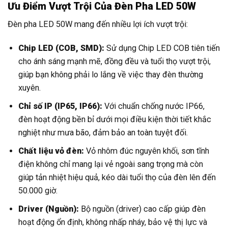
Ưu Điểm Vượt Trội Của Đèn Pha LED 50W
Đèn pha LED 50W mang đến nhiều lợi ích vượt trội:
Chip LED (COB, SMD):
Sử dụng Chip LED COB tiên tiến
cho ánh sáng mạnh mẽ, đồng đều và tuổi thọ vượt trội,
giúp bạn không phải lo lắng về việc thay đèn thường
xuyên.
Chỉ số IP (IP65, IP66):
Với chuẩn chống nước IP66,
đèn hoạt động bền bỉ dưới mọi điều kiện thời tiết khắc
nghiệt như mưa bão, đảm bảo an toàn tuyệt đối.
Chất liệu vỏ đèn:
Vỏ nhôm đúc nguyên khối, sơn tĩnh
điện không chỉ mang lại vẻ ngoài sang trọng mà còn
giúp tản nhiệt hiệu quả, kéo dài tuổi thọ của đèn lên đến
50.000 giờ.
Driver (Nguồn):
Bộ nguồn (driver) cao cấp giúp đèn
hoạt động ổn định, không nhấp nháy, bảo vệ thị lực và