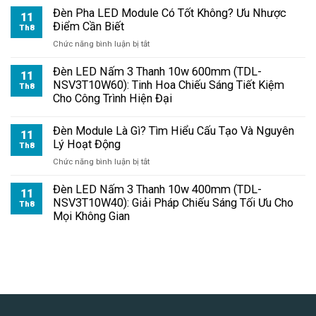
Đèn Pha LED Module Có Tốt Không? Ưu Nhược
11
Điểm Cần Biết
Th8
ở
Chức năng bình luận bị tắt
Đèn
Pha
Đèn LED Nấm 3 Thanh 10w 600mm (TDL-
11
LED
NSV3T10W60): Tinh Hoa Chiếu Sáng Tiết Kiệm
Th8
Module
Cho Công Trình Hiện Đại
Có
Tốt
Đèn Module Là Gì? Tìm Hiểu Cấu Tạo Và Nguyên
Không?
11
Lý Hoạt Động
Ưu
Th8
Nhược
ở
Chức năng bình luận bị tắt
Điểm
Đèn
Cần
Module
Đèn LED Nấm 3 Thanh 10w 400mm (TDL-
11
Biết
Là
NSV3T10W40): Giải Pháp Chiếu Sáng Tối Ưu Cho
Th8
Gì?
Mọi Không Gian
Tìm
Hiểu
Cấu
Tạo
Và
Nguyên
Lý
Hoạt