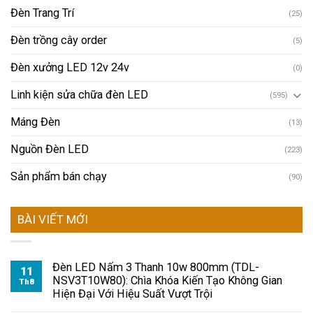
Đèn Trang Trí
(25)
Đèn trồng cây order
(5)
Đèn xưởng LED 12v 24v
(0)
Linh kiện sửa chữa đèn LED
(595)
Máng Đèn
(13)
Nguồn Đèn LED
(223)
Sản phẩm bán chạy
(90)
BÀI VIẾT MỚI
Đèn LED Nấm 3 Thanh 10w 800mm (TDL-
11
NSV3T10W80): Chìa Khóa Kiến Tạo Không Gian
Th8
Hiện Đại Với Hiệu Suất Vượt Trội