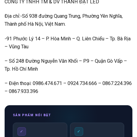
CÔNG TY TNHH TM & DV THÀNH ĐẠT LED
Địa chỉ:-Số 938 đường Quang Trung, Phường Yên Nghĩa,
Thành phố Hà Nội, Việt Nam.
-91 Phước Lý 14 – P. Hòa Minh – Q. Liên Chiểu – Tp. Bà Rịa
– Vũng Tàu
– Số 248 Đường Nguyễn Văn Khối – P.9 – Quận Gò Vấp –
Tp. Hồ Chí Minh
– Điện thoại: 0986.474.671 – 0924.734.666 – 0867.224.396
– 0867.933.396
SẢN PHẨM NỔI BẬT
✓
✓