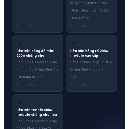
sáng đồng đều toàn sân
18×9m, tiêu chuẩn thi đấu
FIVB quốc tế
✓
✓
Đèn sân bóng đá mini
Đèn sân bóng rổ 200w
200w chống chói
module cao cấp
Đèn Pha LED Module 200W
Đèn Pha Sân Bóng Rổ 200W
Khung Hộp Chống Chói Cho
Chống Chói Module Khung
Sân Bóng Đá Mini
Hộp
✓
Đèn sân tennis 400w
module chống chói loá
Đèn Pha LED Module 400W
Chống Chói Loá Sân Tennis