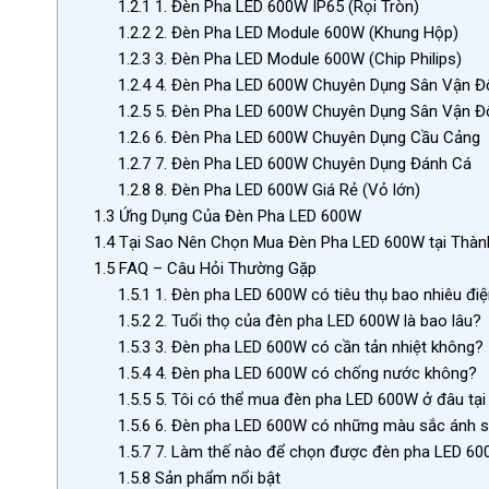
1.2.1
1. Đèn Pha LED 600W IP65 (Rọi Tròn)
1.2.2
2. Đèn Pha LED Module 600W (Khung Hộp)
1.2.3
3. Đèn Pha LED Module 600W (Chip Philips)
1.2.4
4. Đèn Pha LED 600W Chuyên Dụng Sân Vận Độ
1.2.5
5. Đèn Pha LED 600W Chuyên Dụng Sân Vận Độ
1.2.6
6. Đèn Pha LED 600W Chuyên Dụng Cầu Cảng
1.2.7
7. Đèn Pha LED 600W Chuyên Dụng Đánh Cá
1.2.8
8. Đèn Pha LED 600W Giá Rẻ (Vỏ lớn)
1.3
Ứng Dụng Của Đèn Pha LED 600W
1.4
Tại Sao Nên Chọn Mua Đèn Pha LED 600W tại Thàn
1.5
FAQ – Câu Hỏi Thường Gặp
1.5.1
1. Đèn pha LED 600W có tiêu thụ bao nhiêu đi
1.5.2
2. Tuổi thọ của đèn pha LED 600W là bao lâu?
1.5.3
3. Đèn pha LED 600W có cần tản nhiệt không?
1.5.4
4. Đèn pha LED 600W có chống nước không?
1.5.5
5. Tôi có thể mua đèn pha LED 600W ở đâu tại
1.5.6
6. Đèn pha LED 600W có những màu sắc ánh 
1.5.7
7. Làm thế nào để chọn được đèn pha LED 60
1.5.8
Sản phẩm nổi bật