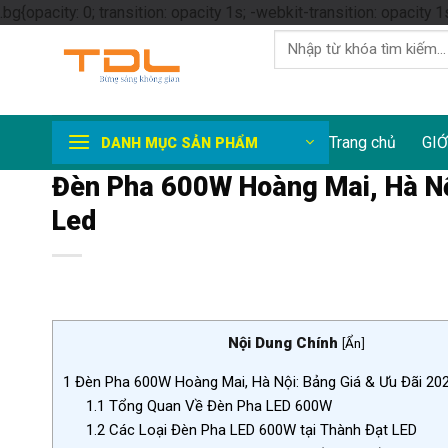
.bg{opacity: 0; transition: opacity 1s; -webkit-transition: opacity 1
Tìm
kiếm:
Trang chủ
GIỚ
DANH MỤC SẢN PHẨM
Đèn Pha 600W Hoàng Mai, Hà Nộ
Led
Nội Dung Chính
[
Ẩn
]
1
Đèn Pha 600W Hoàng Mai, Hà Nội: Bảng Giá & Ưu Đãi 20
1.1
Tổng Quan Về Đèn Pha LED 600W
1.2
Các Loại Đèn Pha LED 600W tại Thành Đạt LED