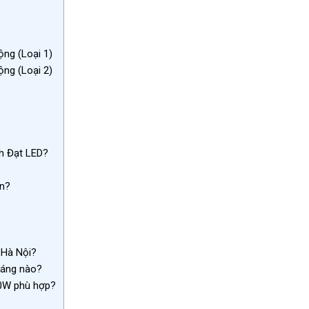
ng (Loại 1)
ng (Loại 2)
h Đạt LED?
ện?
 Hà Nội?
sáng nào?
0W phù hợp?