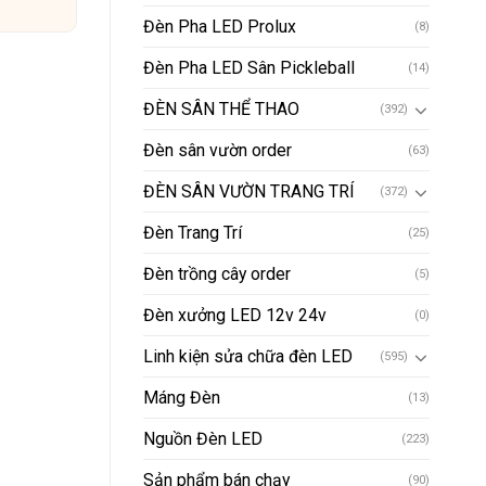
Đèn Pha LED Prolux
(8)
Đèn Pha LED Sân Pickleball
(14)
ĐÈN SÂN THỂ THAO
(392)
Đèn sân vườn order
(63)
ĐÈN SÂN VƯỜN TRANG TRÍ
(372)
Đèn Trang Trí
(25)
Đèn trồng cây order
(5)
Đèn xưởng LED 12v 24v
(0)
Linh kiện sửa chữa đèn LED
(595)
Máng Đèn
(13)
Nguồn Đèn LED
(223)
Sản phẩm bán chạy
(90)