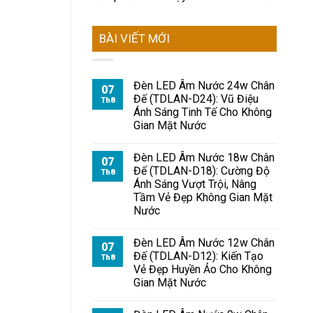
BÀI VIẾT MỚI
Đèn LED Âm Nước 24w Chân
07
Đế (TDLAN-D24): Vũ Điệu
Th8
Ánh Sáng Tinh Tế Cho Không
Gian Mặt Nước
Đèn LED Âm Nước 18w Chân
07
Đế (TDLAN-D18): Cường Độ
Th8
Ánh Sáng Vượt Trội, Nâng
Tầm Vẻ Đẹp Không Gian Mặt
Nước
Đèn LED Âm Nước 12w Chân
07
Đế (TDLAN-D12): Kiến Tạo
Th8
Vẻ Đẹp Huyền Ảo Cho Không
Gian Mặt Nước