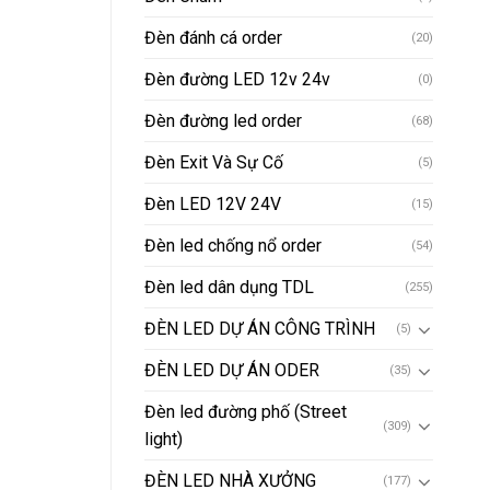
Đèn đánh cá order
(20)
Đèn đường LED 12v 24v
(0)
Đèn đường led order
(68)
Đèn Exit Và Sự Cố
(5)
Đèn LED 12V 24V
(15)
Đèn led chống nổ order
(54)
Đèn led dân dụng TDL
(255)
ĐÈN LED DỰ ÁN CÔNG TRÌNH
(5)
ĐÈN LED DỰ ÁN ODER
(35)
Đèn led đường phố (Street
(309)
light)
ĐÈN LED NHÀ XƯỞNG
(177)