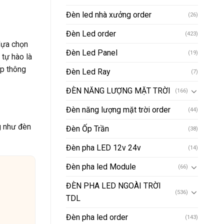
Đèn led nhà xưởng order
(26)
Đèn Led order
(423)
lựa chọn
Đèn Led Panel
(19)
tự hào là
ấp thông
Đèn Led Ray
(7)
ĐÈN NĂNG LƯỢNG MẶT TRỜI
(166)
Đèn năng lượng mặt trời order
(44)
g như đèn
Đèn Ốp Trần
(38)
Đèn pha LED 12v 24v
(14)
Đèn pha led Module
(66)
ĐÈN PHA LED NGOÀI TRỜI
(536)
TDL
Đèn pha led order
(143)