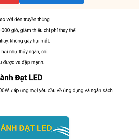
o với đèn truyền thống.
00 giờ, giảm thiểu chi phí thay thế.
háy, không gây hại mắt.
ại như thủy ngân, chì.
ịu được va đập mạnh.
hành Đạt LED
00W, đáp ứng mọi yêu cầu về ứng dụng và ngân sách: