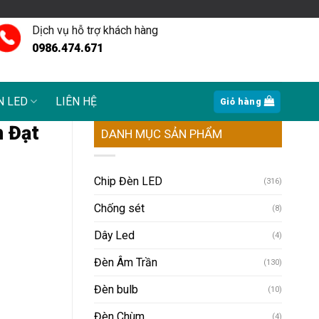
Dịch vụ hỗ trợ khách hàng
0986.474.671
N LED
LIÊN HỆ
Giỏ hàng
h Đạt
DANH MỤC SẢN PHẨM
Chip Đèn LED
(316)
Chống sét
(8)
Dây Led
(4)
Đèn Âm Trần
(130)
Đèn bulb
(10)
Đèn Chùm
(4)