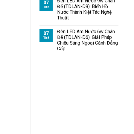
Đèn LED Âm Nước 9w Chân
07
Đế (TDLAN-D9): Biến Hồ
Th8
Nước Thành Kiệt Tác Nghệ
Thuật
Đèn LED Âm Nước 6w Chân
07
Đế (TDLAN-D6): Giải Pháp
Th8
Chiếu Sáng Ngoại Cảnh Đẳng
Cấp