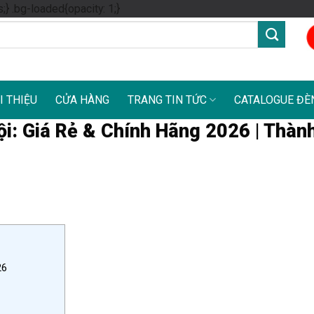
Skip
s;} .bg-loaded{opacity: 1;}
to
content
I THIỆU
CỬA HÀNG
TRANG TIN TỨC
CATALOGUE ĐÈ
i: Giá Rẻ & Chính Hãng 2026 | Thàn
26