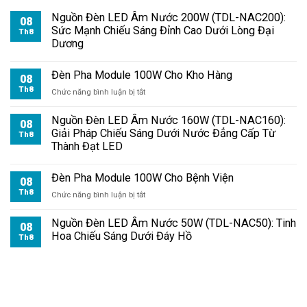
Nguồn Đèn LED Âm Nước 200W (TDL-NAC200):
08
Sức Mạnh Chiếu Sáng Đỉnh Cao Dưới Lòng Đại
Th8
Dương
Đèn Pha Module 100W Cho Kho Hàng
08
Th8
ở
Chức năng bình luận bị tắt
Đèn
Pha
Nguồn Đèn LED Âm Nước 160W (TDL-NAC160):
08
Module
Giải Pháp Chiếu Sáng Dưới Nước Đẳng Cấp Từ
Th8
100W
Thành Đạt LED
Cho
Kho
Đèn Pha Module 100W Cho Bệnh Viện
Hàng
08
Th8
ở
Chức năng bình luận bị tắt
Đèn
Pha
Nguồn Đèn LED Âm Nước 50W (TDL-NAC50): Tinh
08
Module
Hoa Chiếu Sáng Dưới Đáy Hồ
Th8
100W
Cho
Bệnh
Viện