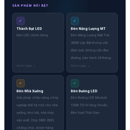
SẢN PHẨM NỔI BẬT
✓
✓
Thành Đạt LED
Đèn Năng Lượng MT
Đèn LED chính hãng
Đèn Năng Lượng Mặt Trời
300W Lắp đặt không cần
điện lưới, không cần đào
đường, bảo hành 24 tháng.
✓
✓
Đèn Nhà Xưởng
Đèn Đường LED
Giải pháp chiếu sáng công
Đèn Đường LED Module
nghiệp thế hệ mới cho nhà
150W TD14 Sáng Chuẩn,
xưởng, kho bãi, nhà máy
Bền Vượt Thời Gian
sản xuất. Chip SMD 2835
chống chói, driver hãng