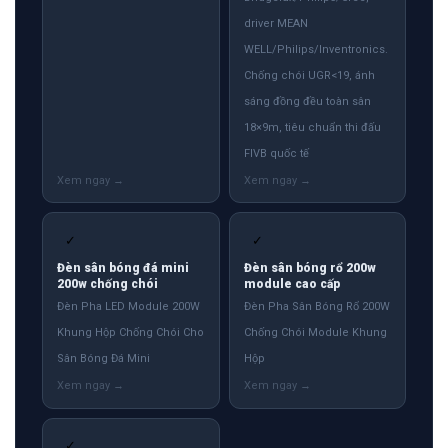
driver MEAN
WELL/Philips/Inventronics.
Chống chói UGR<19, ánh
sáng đồng đều toàn sân
18×9m, tiêu chuẩn thi đấu
FIVB quốc tế
✓
✓
Đèn sân bóng đá mini
Đèn sân bóng rổ 200w
200w chống chói
module cao cấp
Đèn Pha LED Module 200W
Đèn Pha Sân Bóng Rổ 200W
Khung Hộp Chống Chói Cho
Chống Chói Module Khung
Sân Bóng Đá Mini
Hộp
✓