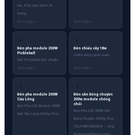
lớn, IP65, bảo hành 24
tháng.
✓
✓
Đèn pha module 200W
Đèn chiếu cây 18w
Pickleball
Chiếu sáng cảnh quan
Sân Pickleball tiêu chuẩn
✓
✓
Đèn pha module 200W
Đèn sân bóng chuyền
Cầu Lông
200w module chống
chói
Đèn Pha LED Module 200W
Đèn Pha LED 200W Sân
Sân Cầu Lông Chống Chói
Bóng Chuyền Chống Chói
TDLF-MKH200-BCV — Chip
Bridgelux/Philips/Cree,