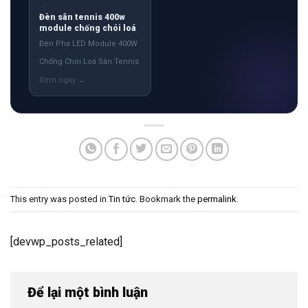
Đèn sân tennis 400w
module chống chói loá
Đèn Pha LED Module 400W
Chống Chói Loá Sân Tennis
This entry was posted in
Tin tức
. Bookmark the
permalink
.
[devwp_posts_related]
Để lại một bình luận