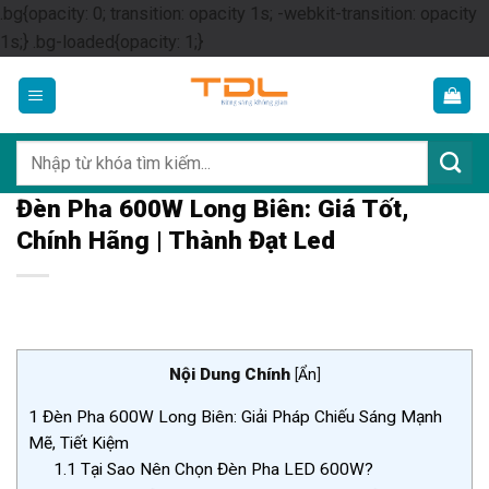
.bg{opacity: 0; transition: opacity 1s; -webkit-transition: opacity
Skip
1s;} .bg-loaded{opacity: 1;}
to
content
Tìm
kiếm:
Đèn Pha 600W Long Biên: Giá Tốt,
Chính Hãng | Thành Đạt Led
Nội Dung Chính
[
Ẩn
]
1
Đèn Pha 600W Long Biên: Giải Pháp Chiếu Sáng Mạnh
Mẽ, Tiết Kiệm
1.1
Tại Sao Nên Chọn Đèn Pha LED 600W?