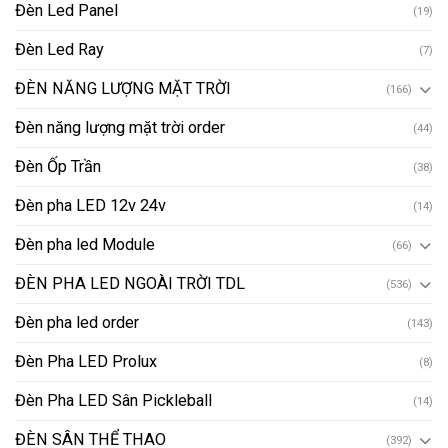
Đèn Led Panel
(19)
Đèn Led Ray
(7)
ĐÈN NĂNG LƯỢNG MẶT TRỜI
(166)
Đèn năng lượng mặt trời order
(44)
Đèn Ốp Trần
(38)
Đèn pha LED 12v 24v
(14)
Đèn pha led Module
(66)
ĐÈN PHA LED NGOÀI TRỜI TDL
(536)
Đèn pha led order
(143)
Đèn Pha LED Prolux
(8)
Đèn Pha LED Sân Pickleball
(14)
ĐÈN SÂN THỂ THAO
(392)