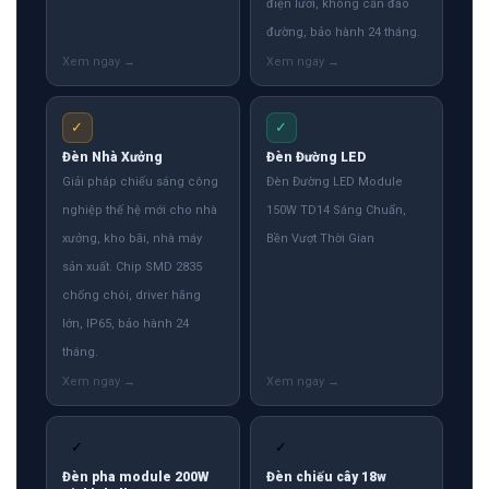
điện lưới, không cần đào
đường, bảo hành 24 tháng.
✓
✓
Đèn Nhà Xưởng
Đèn Đường LED
Giải pháp chiếu sáng công
Đèn Đường LED Module
nghiệp thế hệ mới cho nhà
150W TD14 Sáng Chuẩn,
xưởng, kho bãi, nhà máy
Bền Vượt Thời Gian
sản xuất. Chip SMD 2835
chống chói, driver hãng
lớn, IP65, bảo hành 24
tháng.
✓
✓
Đèn pha module 200W
Đèn chiếu cây 18w