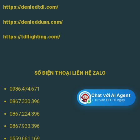
https://denledtdl.com/
https://denledduan.com/
https://tdllighting.com/
SỐ ĐIỆN THOẠI LIÊN HỆ ZALO
0986.474.671
Chat với AI Agent
⚡ Tư vấn LED sỉ ngay
0867.330.396
0867.224.396
0867.933.396
0559.661.169