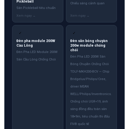
Pickleball
Chiếu sáng cảnh quan
Sân Pickleball tiêu chuẩn
✓
✓
Đèn pha module 200W
Đèn sân bóng chuyền
Cầu Lông
200w module chống
chói
Đèn Pha LED Module 200W
Đèn Pha LED 200W Sân
Sân Cầu Lông Chống Chói
Bóng Chuyền Chống Chói
TDLF-MKH200-BCV — Chip
Bridgelux/Philips/Cree,
driver MEAN
WELL/Philips/Inventronics.
Chống chói UGR<19, ánh
sáng đồng đều toàn sân
18×9m, tiêu chuẩn thi đấu
FIVB quốc tế