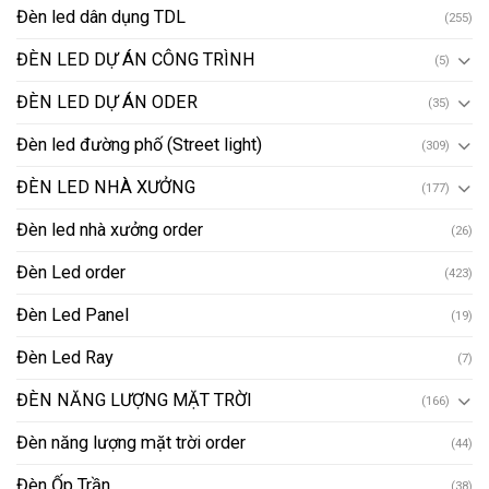
Đèn led dân dụng TDL
(255)
ĐÈN LED DỰ ÁN CÔNG TRÌNH
(5)
ĐÈN LED DỰ ÁN ODER
(35)
Đèn led đường phố (Street light)
(309)
ĐÈN LED NHÀ XƯỞNG
(177)
Đèn led nhà xưởng order
(26)
Đèn Led order
(423)
Đèn Led Panel
(19)
Đèn Led Ray
(7)
ĐÈN NĂNG LƯỢNG MẶT TRỜI
(166)
Đèn năng lượng mặt trời order
(44)
Đèn Ốp Trần
(38)