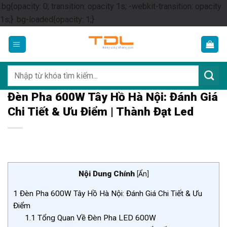
.bg{opacity: 0; transition: opacity 1s; -webkit-transition: opacity
Skip
1s;} .bg-loaded{opacity: 1;}
to
content
Tìm
kiếm:
Đèn Pha 600W Tây Hồ Hà Nội: Đánh Giá
Chi Tiết & Ưu Điểm | Thành Đạt Led
Nội Dung Chính
[
Ẩn
]
1
Đèn Pha 600W Tây Hồ Hà Nội: Đánh Giá Chi Tiết & Ưu
Điểm
1.1
Tổng Quan Về Đèn Pha LED 600W