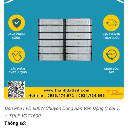
Đèn Pha LED 600W Chuyên Dụng Sân Vận Động (Loại 1)
– TDLF-VDT1600
Thông số: