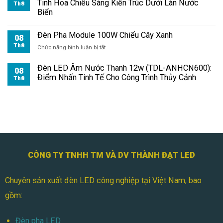
Tinh Hoa Chiếu Sáng Kiến Trúc Dưới Làn Nước
Th8
100W
Biển
Chiếu
Mặt
Đèn Pha Module 100W Chiếu Cây Xanh
Tiền
08
Nhà
Th8
ở
Chức năng bình luận bị tắt
Đèn
Pha
Đèn LED Âm Nước Thanh 12w (TDL-ANHCN600):
08
Module
Điểm Nhấn Tinh Tế Cho Công Trình Thủy Cảnh
Th8
100W
Chiếu
Cây
Xanh
CÔNG TY TNHH TM VÀ DV THÀNH ĐẠT LED
Chuyên sản xuất đèn LED công nghiệp tại Việt Nam, bao
gồm:
Đèn pha LED