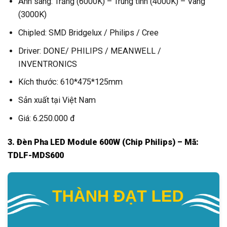
Ánh sáng: Trắng (6000K) – Trung tính (4000K) – Vàng
(3000K)
Chipled: SMD Bridgelux / Philips / Cree
Driver: DONE/ PHILIPS / MEANWELL /
INVENTRONICS
Kích thước: 610*475*125mm
Sản xuất tại Việt Nam
Giá: 6.250.000 đ
3. Đèn Pha LED Module 600W (Chip Philips) – Mã:
TDLF-MDS600