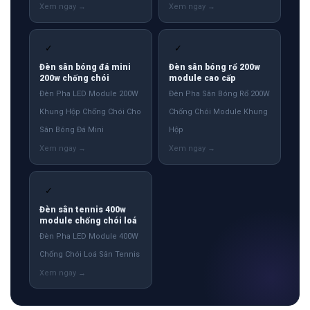
✓
✓
Đèn sân bóng đá mini
Đèn sân bóng rổ 200w
200w chống chói
module cao cấp
Đèn Pha LED Module 200W
Đèn Pha Sân Bóng Rổ 200W
Khung Hộp Chống Chói Cho
Chống Chói Module Khung
Sân Bóng Đá Mini
Hộp
✓
Đèn sân tennis 400w
module chống chói loá
Đèn Pha LED Module 400W
Chống Chói Loá Sân Tennis