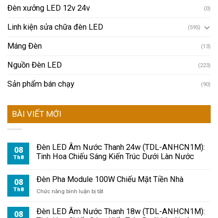
Đèn xưởng LED 12v 24v
(0)
Linh kiện sửa chữa đèn LED
(595)
Máng Đèn
(13)
Nguồn Đèn LED
(223)
Sản phẩm bán chạy
(90)
BÀI VIẾT MỚI
Đèn LED Âm Nước Thanh 24w (TDL-ANHCN1M):
08
Tinh Hoa Chiếu Sáng Kiến Trúc Dưới Làn Nước
Th8
Đèn Pha Module 100W Chiếu Mặt Tiền Nhà
08
Th8
ở
Chức năng bình luận bị tắt
Đèn
Pha
Đèn LED Âm Nước Thanh 18w (TDL-ANHCN1M):
08
Module