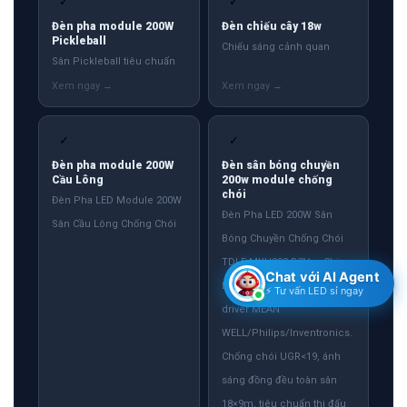
Cầu Lông
200w module chống
chói
Đèn Pha LED Module 200W
Đèn Pha LED 200W Sân
Sân Cầu Lông Chống Chói
Bóng Chuyền Chống Chói
TDLF-MKH200-BCV — Chip
Bridgelux/Philips/Cree,
driver MEAN
WELL/Philips/Inventronics.
Chống chói UGR<19, ánh
sáng đồng đều toàn sân
18×9m, tiêu chuẩn thi đấu
FIVB quốc tế
Chat với AI Agent
⚡ Tư vấn LED sỉ ngay
✓
✓
Đèn sân bóng đá mini
Đèn sân bóng rổ 200w
200w chống chói
module cao cấp
Đèn Pha LED Module 200W
Đèn Pha Sân Bóng Rổ 200W