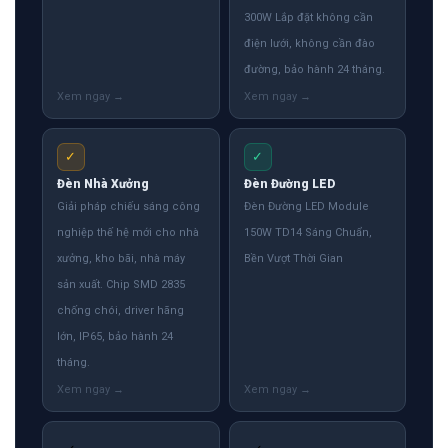
Giải pháp chiếu sáng công
Đèn Đường LED Module
nghiệp thế hệ mới cho nhà
150W TD14 Sáng Chuẩn,
xưởng, kho bãi, nhà máy
Bền Vượt Thời Gian
sản xuất. Chip SMD 2835
chống chói, driver hãng
lớn, IP65, bảo hành 24
tháng.
✓
✓
Đèn pha module 200W
Đèn chiếu cây 18w
Pickleball
Chiếu sáng cảnh quan
Sân Pickleball tiêu chuẩn
✓
✓
Đèn pha module 200W
Đèn sân bóng chuyền