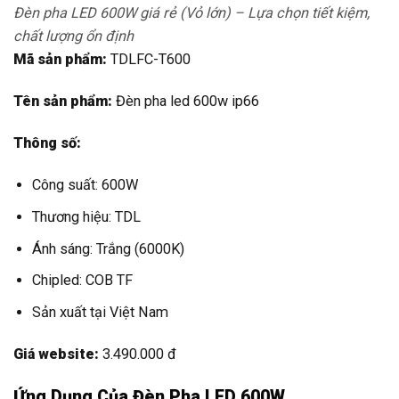
Công suất: 600W
Thương hiệu: TDL
Ánh sáng: Trắng (6000K)
Chipled: COB TF
Sản xuất tại Việt Nam
Giá website:
3.490.000 đ
Ứng Dụng Của Đèn Pha LED 600W
Đèn pha LED 600W được ứng dụng rộng rãi trong nhiều lĩnh
vực:
Chiếu sáng sân vận động, sân bóng đá mini.
Chiếu sáng bảng quảng cáo, biển hiệu.
Chiếu sáng công trình xây dựng, nhà xưởng.