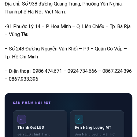
– Điện thoại: 0986.474.671 – 0924.734.666 – 0867.224.396
– 0867.933.396
SẢN PHẨM NỔI BẬT
✓
✓
Thành Đạt LED
Đèn Năng Lượng MT
Đèn LED chính hãng
Đèn Năng Lượng Mặt Trời
300W Lắp đặt không cần
điện lưới, không cần đào
đường, bảo hành 24 tháng.
✓
✓
Đèn Nhà Xưởng
Đèn Đường LED