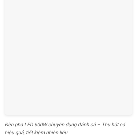
Đèn pha LED 600W chuyên dụng đánh cá – Thu hút cá
hiệu quả, tiết kiệm nhiên liệu
Mã sản phẩm:
TDL-DCT600
Tên sản phẩm:
Đèn đánh cá rọi tròn
Thông số:
Công suất: 600W
Thương hiệu: TDL