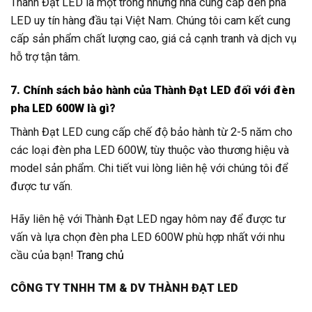
các loại đèn pha LED 600W, tùy thuộc vào thương hiệu và
model sản phẩm. Chi tiết vui lòng liên hệ với chúng tôi để
được tư vấn.
Hãy liên hệ với Thành Đạt LED ngay hôm nay để được tư
vấn và lựa chọn đèn pha LED 600W phù hợp nhất với nhu
cầu của bạn!
Trang chủ
CÔNG TY TNHH TM & DV THÀNH ĐẠT LED
Địa chỉ:-Số 938 đường Quang Trung, Phường Yên Nghĩa,
Thành phố Hà Nội, Việt Nam.
-91 Phước Lý 14 – P. Hòa Minh – Q. Liên Chiểu – Tp. Bà Rịa
– Vũng Tàu
– Số 248 Đường Nguyễn Văn Khối – P.9 – Quận Gò Vấp –
Tp. Hồ Chí Minh