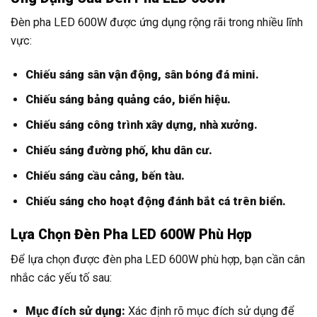
Chiếu sáng đường phố, khu dân cư.
Chiếu sáng cầu cảng, bến tàu.
Chiếu sáng cho hoạt động đánh bắt cá trên biển.
Lựa Chọn Đèn Pha LED 600W Phù Hợp
Để lựa chọn được đèn pha LED 600W phù hợp, bạn cần cân
nhắc các yếu tố sau:
Mục đích sử dụng:
Xác định rõ mục đích sử dụng để
lựa chọn loại đèn có công suất, góc chiếu sáng và độ
bảo vệ phù hợp.
Môi trường lắp đặt:
Nếu lắp đặt ngoài trời, cần chọn
đèn có độ bảo vệ IP cao (IP65, IP66) để chống nước,
chống bụi.
Thương hiệu:
Lựa chọn các thương hiệu uy tín, có chế
độ bảo hành tốt để đảm bảo chất lượng sản phẩm.