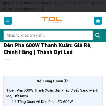
.bg{opacity: 0; transition: opacity 1s; -webkit-transition: opacity
Skip
1s;} .bg-loaded{opacity: 1;}
to
content
Tìm
kiếm:
Đèn Pha 600W Thanh Xuân: Giá Rẻ,
Chính Hãng | Thành Đạt Led
Nội Dung Chính
[
Ẩn
]
1
Đèn Pha 600W Thanh Xuân: Giải Pháp Chiếu Sáng Mạnh
Mẽ, Tiết Kiệm
1.1
Tổng Quan Về Đèn Pha LED 600W