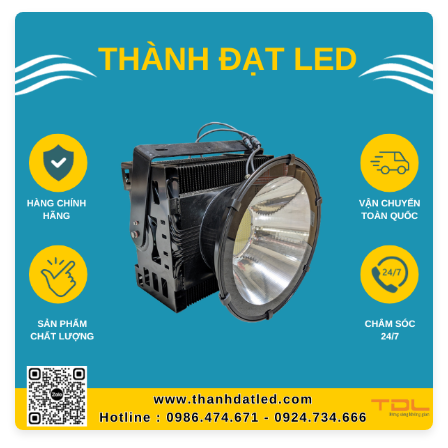
Đèn pha LED 600W giá rẻ (Vỏ lớn) – Lựa chọn tiết kiệm,
chất lượng ổn định
Mã sản phẩm:
TDLFC-T600
Tên sản phẩm:
Đèn pha led 600w ip66
Thông số: