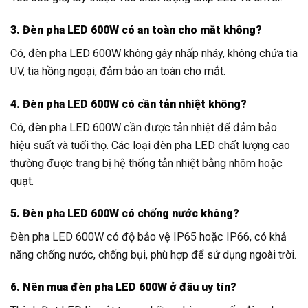
hiệu suất và tuổi thọ. Các loại đèn pha LED chất lượng cao
thường được trang bị hệ thống tản nhiệt bằng nhôm hoặc
quạt.
5. Đèn pha LED 600W có chống nước không?
Đèn pha LED 600W có độ bảo vệ IP65 hoặc IP66, có khả
năng chống nước, chống bụi, phù hợp để sử dụng ngoài trời.
6. Nên mua đèn pha LED 600W ở đâu uy tín?
Thành Đạt LED là một trong những nhà cung cấp đèn pha
LED uy tín hàng đầu tại Việt Nam. Chúng tôi cam kết cung
cấp sản phẩm chất lượng cao, giá cả cạnh tranh và dịch vụ
hỗ trợ tận tâm.
7. Chính sách bảo hành của Thành Đạt LED đối với đèn
pha LED 600W là gì?
Thành Đạt LED cung cấp chế độ bảo hành từ 2-5 năm cho