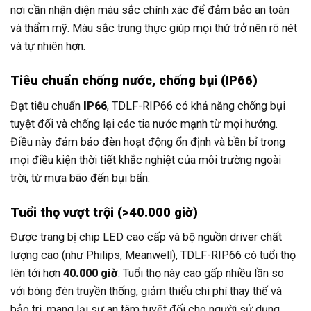
nơi cần nhận diện màu sắc chính xác để đảm bảo an toàn
và thẩm mỹ. Màu sắc trung thực giúp mọi thứ trở nên rõ nét
và tự nhiên hơn.
Tiêu chuẩn chống nước, chống bụi (IP66)
Đạt tiêu chuẩn
IP66
, TDLF-RIP66 có khả năng chống bụi
tuyệt đối và chống lại các tia nước mạnh từ mọi hướng.
Điều này đảm bảo đèn hoạt động ổn định và bền bỉ trong
mọi điều kiện thời tiết khắc nghiệt của môi trường ngoài
trời, từ mưa bão đến bụi bẩn.
Tuổi thọ vượt trội (>40.000 giờ)
Được trang bị chip LED cao cấp và bộ nguồn driver chất
lượng cao (như Philips, Meanwell), TDLF-RIP66 có tuổi thọ
lên tới hơn
40.000 giờ
. Tuổi thọ này cao gấp nhiều lần so
với bóng đèn truyền thống, giảm thiểu chi phí thay thế và
bảo trì, mang lại sự an tâm tuyệt đối cho người sử dụng.