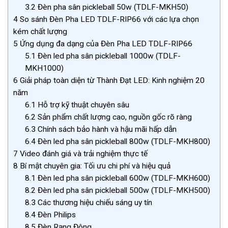
3.2
Đèn pha sân pickleball 50w (TDLF-MKH50)
4
So sánh Đèn Pha LED TDLF-RIP66 với các lựa chọn
kém chất lượng
5
Ứng dụng đa dạng của Đèn Pha LED TDLF-RIP66
5.1
Đèn led pha sân pickleball 1000w (TDLF-
MKH1000)
6
Giải pháp toàn diện từ Thành Đạt LED: Kinh nghiệm 20
năm
6.1
Hỗ trợ kỹ thuật chuyên sâu
6.2
Sản phẩm chất lượng cao, nguồn gốc rõ ràng
6.3
Chính sách bảo hành và hậu mãi hấp dẫn
6.4
Đèn led pha sân pickleball 800w (TDLF-MKH800)
7
Video đánh giá và trải nghiệm thực tế
8
Bí mật chuyên gia: Tối ưu chi phí và hiệu quả
8.1
Đèn led pha sân pickleball 600w (TDLF-MKH600)
8.2
Đèn led pha sân pickleball 500w (TDLF-MKH500)
8.3
Các thương hiệu chiếu sáng uy tín
8.4
Đèn Philips
8.5
Đèn Rạng Đông