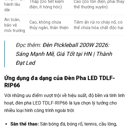
Thấp (Do tiết kiệm
Cao (Do tốn điện, phải thay
hành lâu
điện, ít hỏng hóc)
thế thường xuyên)
dài
An toàn,
Cao, không chứa
Tiềm ẩn rủi ro cháy nổ, có
bảo vệ
thủy ngân, thân thiện
thể chứa hóa chất độc hại
môi trường
Đọc thêm:
Đèn Pickleball 200W 2026:
Sáng Mạnh Mẽ, Giá Tốt tại HN | Thành
Đạt Led
Ứng dụng đa dạng của Đèn Pha LED TDLF-
RIP66
Với những ưu điểm vượt trội về hiệu suất, độ bền và tính linh
hoạt, đèn pha LED TDLF-RIP66 là lựa chọn lý tưởng cho
nhiều loại hình công trình ngoài trời:
Sân thể thao:
Sân bóng đá, bóng rổ, tennis, cầu lông,