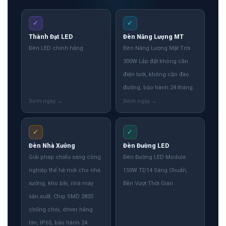
✓
✓
Thành Đạt LED
Đèn Năng Lượng MT
Đèn LED chính hãng
Đèn Năng Lượng Mặt Trời
300W Lắp đặt không cần
điện lưới, không cần đào
đường, bảo hành 24 tháng.
✓
✓
Đèn Nhà Xưởng
Đèn Đường LED
Giải pháp chiếu sáng công
Đèn Đường LED Module
nghiệp thế hệ mới cho nhà
150W TD14 Sáng Chuẩn,
xưởng, kho bãi, nhà máy
Bền Vượt Thời Gian
sản xuất. Chip SMD 2835
chống chói, driver hãng
lớn, IP65, bảo hành 24