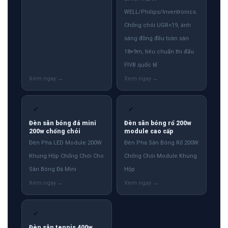
WELL/Philips/Inventronics.
Chống chói UGR<19, ánh
sáng đồng đều toàn sân
18×9m, tiêu chuẩn thi đấu
FIVB quốc tế
✓
✓
Đèn sân bóng đá mini
Đèn sân bóng rổ 200w
200w chống chói
module cao cấp
Đèn Pha LED Module 200W
Đèn Pha Sân Bóng Rổ 200W
Khung Hộp Chống Chói Cho
Chống Chói Module Khung
Sân Bóng Đá Mini
Hộp
✓
Đèn sân tennis 400w