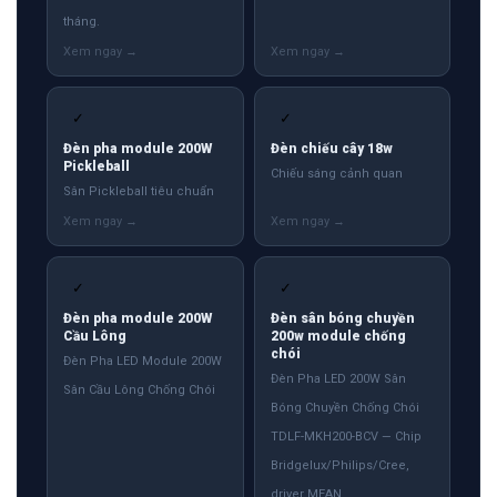
tháng.
✓
✓
Đèn pha module 200W
Đèn chiếu cây 18w
Pickleball
Chiếu sáng cảnh quan
Sân Pickleball tiêu chuẩn
✓
✓
Đèn pha module 200W
Đèn sân bóng chuyền
Cầu Lông
200w module chống
chói
Đèn Pha LED Module 200W
Đèn Pha LED 200W Sân
Sân Cầu Lông Chống Chói
Bóng Chuyền Chống Chói
TDLF-MKH200-BCV — Chip
Bridgelux/Philips/Cree,
driver MEAN