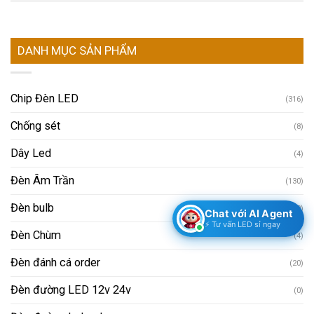
DANH MỤC SẢN PHẨM
Chip Đèn LED
(316)
Chống sét
(8)
Dây Led
(4)
Đèn Âm Trần
(130)
Đèn bulb
(10)
Chat với AI Agent
⚡ Tư vấn LED sỉ ngay
Đèn Chùm
(4)
Đèn đánh cá order
(20)
Đèn đường LED 12v 24v
(0)