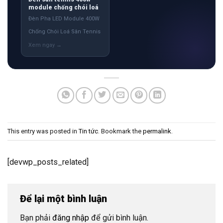
module chống chói loá
Đèn Pha LED Module 400W
Chống Chói Loá Sân Tennis
This entry was posted in
Tin tức
. Bookmark the
permalink
.
[devwp_posts_related]
Để lại một bình luận
Bạn phải
đăng nhập
để gửi bình luận.