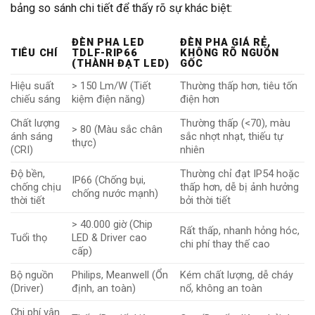
bảng so sánh chi tiết để thấy rõ sự khác biệt:
ĐÈN PHA LED
ĐÈN PHA GIÁ RẺ,
TIÊU CHÍ
TDLF-RIP66
KHÔNG RÕ NGUỒN
(THÀNH ĐẠT LED)
GỐC
Hiệu suất
> 150 Lm/W (Tiết
Thường thấp hơn, tiêu tốn
chiếu sáng
kiệm điện năng)
điện hơn
Chất lượng
Thường thấp (<70), màu
> 80 (Màu sắc chân
ánh sáng
sắc nhợt nhạt, thiếu tự
thực)
(CRI)
nhiên
Độ bền,
Thường chỉ đạt IP54 hoặc
IP66 (Chống bụi,
chống chịu
thấp hơn, dễ bị ảnh hưởng
chống nước mạnh)
thời tiết
bởi thời tiết
> 40.000 giờ (Chip
Rất thấp, nhanh hỏng hóc,
Tuổi thọ
LED & Driver cao
chi phí thay thế cao
cấp)
Bộ nguồn
Philips, Meanwell (Ổn
Kém chất lượng, dễ cháy
(Driver)
định, an toàn)
nổ, không an toàn
Chi phí vận