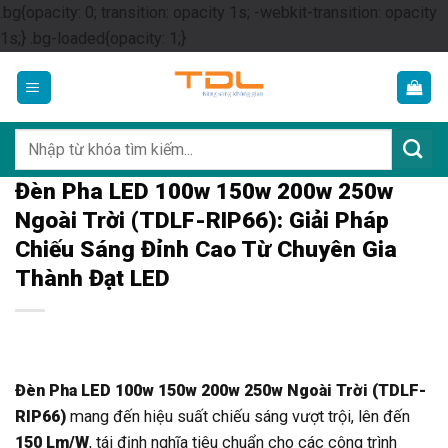
.bg{opacity: 0; transition: opacity 1s; -webkit-transition: opacity
Skip
1s;} .bg-loaded{opacity: 1;}
to
content
Tìm
kiếm:
Đèn Pha LED 100w 150w 200w 250w
Ngoài Trời (TDLF-RIP66): Giải Pháp
Chiếu Sáng Đỉnh Cao Từ Chuyên Gia
Thành Đạt LED
Đèn Pha LED 100w 150w 200w 250w Ngoài Trời (TDLF-
RIP66)
mang đến hiệu suất chiếu sáng vượt trội, lên đến
150 Lm/W
, tái định nghĩa tiêu chuẩn cho các công trình