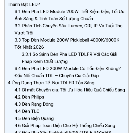
Thành Đạt LED?
3.1
Đèn Pha LED Module 200W: Tiết Kiệm Điện, Tối Ưu
Ánh Sáng & Tính Toán Số Lượng Chuẩn
3.2
Phân Tích Chuyên Sâu: Lumen, CRI, IP Và Tuổi Thọ
Vượt Trội
3.3
Top Đèn Module 200W Pickleball 4000K/6000K
Tốt Nhất 2026
3.3.1
So Sánh Đèn Pha LED TDLFR Với Các Giải
Pháp Kém Chất Lượng
3.4
Đèn Pha LED 200W Module Có Tốn Điện Không?
Đấu Nối Chuẩn TDL – Chuyên Gia Giải Đáp
4
Ứng Dụng Thực Tế: Nơi TDLFR Tỏa Sáng
4.1
Bí mật Chuyên gia: Tối Ưu Hóa Hiệu Quả Chiếu Sáng
4.2
Đèn Philips
4.3
Đèn Rạng Đông
4.4
Đèn TLC
4.5
Đèn Điện Quang
4.6
Giải Pháp Toàn Diện Cho Hệ Thống Chiếu Sáng
4.7
Đèn Pha Sân Pickleball 50W (TDLF-MKH50)