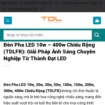
.bg{opacity: 0; transition: opacity 1s; -webkit-transition: opacity
Skip
1s;} .bg-loaded{opacity: 1;}
to
content
Tìm
kiếm:
Đèn Pha LED 10w – 400w Chiếu Rộng
(TDLFR): Giải Pháp Ánh Sáng Chuyên
Nghiệp Từ Thành Đạt LED
Đèn Pha LED 10w, 20w, 30w, 50w, 100w, 150w, 200w,
300w, 400w Chiếu Rộng (TDLFR)
không chỉ đơn thuần là
nguồn sáng, mà là tinh hoa công nghệ chiếu sáng, mang đến
hiệu suất vượt trội và tuổi thọ bền bỉ cho mọi công trình.