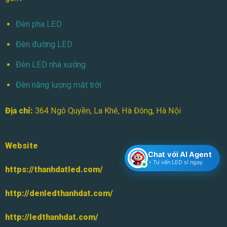
Đèn pha LED
Đèn đường LED
Đèn LED nhà xưởng
Đèn năng lượng mặt trời
Địa chỉ:
364 Ngô Quyền, La Khê, Hà Đông, Hà Nội
Website
Chat với AI Agent
⚡ Tư vấn LED sỉ ngay
https://thanhdatled.com/
http://denledthanhdat.com/
http://ledthanhdat.com/