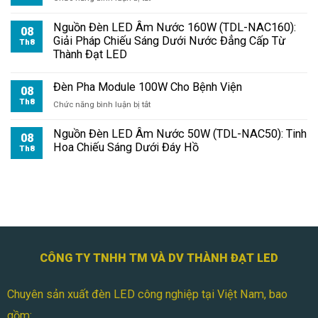
Đèn
Pha
Nguồn Đèn LED Âm Nước 160W (TDL-NAC160):
08
Module
Giải Pháp Chiếu Sáng Dưới Nước Đẳng Cấp Từ
Th8
100W
Thành Đạt LED
Cho
Kho
Đèn Pha Module 100W Cho Bệnh Viện
Hàng
08
Th8
ở
Chức năng bình luận bị tắt
Đèn
Pha
Nguồn Đèn LED Âm Nước 50W (TDL-NAC50): Tinh
08
Module
Hoa Chiếu Sáng Dưới Đáy Hồ
Th8
100W
Cho
Bệnh
Viện
CÔNG TY TNHH TM VÀ DV THÀNH ĐẠT LED
Chuyên sản xuất đèn LED công nghiệp tại Việt Nam, bao
gồm: