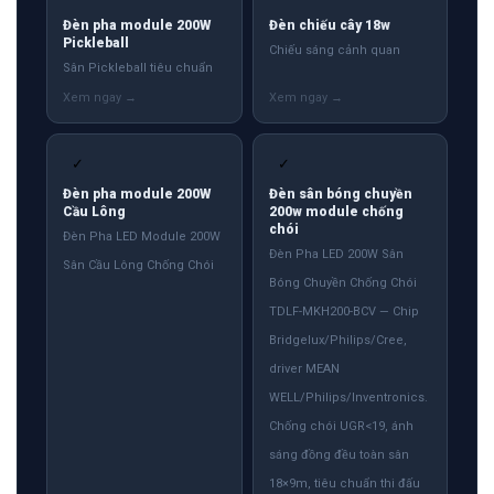
Đèn pha module 200W
Đèn chiếu cây 18w
Pickleball
Chiếu sáng cảnh quan
Sân Pickleball tiêu chuẩn
✓
✓
Đèn pha module 200W
Đèn sân bóng chuyền
Cầu Lông
200w module chống
chói
Đèn Pha LED Module 200W
Đèn Pha LED 200W Sân
Sân Cầu Lông Chống Chói
Bóng Chuyền Chống Chói
TDLF-MKH200-BCV — Chip
Bridgelux/Philips/Cree,
driver MEAN
WELL/Philips/Inventronics.
Chống chói UGR<19, ánh
sáng đồng đều toàn sân
18×9m, tiêu chuẩn thi đấu