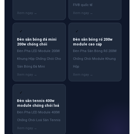
FIVB quốc tế
✓
✓
Đèn sân bóng đá mini
Đèn sân bóng rổ 200w
200w chống chói
module cao cấp
Đèn Pha LED Module 200W
Đèn Pha Sân Bóng Rổ 200W
Khung Hộp Chống Chói Cho
Chống Chói Module Khung
Sân Bóng Đá Mini
Hộp
✓
Đèn sân tennis 400w
module chống chói loá
Đèn Pha LED Module 400W
Chống Chói Loá Sân Tennis