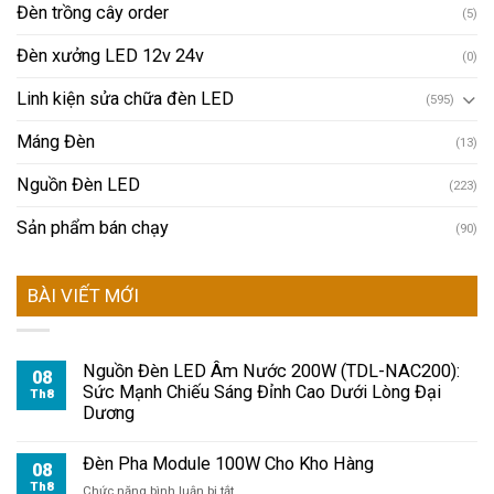
Đèn trồng cây order
(5)
Đèn xưởng LED 12v 24v
(0)
Linh kiện sửa chữa đèn LED
(595)
Máng Đèn
(13)
Nguồn Đèn LED
(223)
Sản phẩm bán chạy
(90)
BÀI VIẾT MỚI
Nguồn Đèn LED Âm Nước 200W (TDL-NAC200):
08
Sức Mạnh Chiếu Sáng Đỉnh Cao Dưới Lòng Đại
Th8
Dương
Đèn Pha Module 100W Cho Kho Hàng
08
Th8
ở
Chức năng bình luận bị tắt