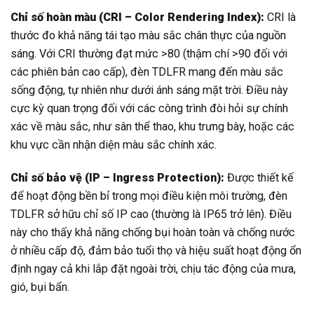
Chỉ số hoàn màu (CRI – Color Rendering Index):
CRI là
thước đo khả năng tái tạo màu sắc chân thực của nguồn
sáng. Với CRI thường đạt mức >80 (thậm chí >90 đối với
các phiên bản cao cấp), đèn TDLFR mang đến màu sắc
sống động, tự nhiên như dưới ánh sáng mặt trời. Điều này
cực kỳ quan trọng đối với các công trình đòi hỏi sự chính
xác về màu sắc, như sân thể thao, khu trưng bày, hoặc các
khu vực cần nhận diện màu sắc chính xác.
Chỉ số bảo vệ (IP – Ingress Protection):
Được thiết kế
để hoạt động bền bỉ trong mọi điều kiện môi trường, đèn
TDLFR sở hữu chỉ số IP cao (thường là IP65 trở lên). Điều
này cho thấy khả năng chống bụi hoàn toàn và chống nước
ở nhiều cấp độ, đảm bảo tuổi thọ và hiệu suất hoạt động ổn
định ngay cả khi lắp đặt ngoài trời, chịu tác động của mưa,
gió, bụi bẩn.