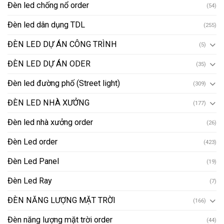
Đèn led chống nổ order
(54)
Đèn led dân dụng TDL
(255)
ĐÈN LED DỰ ÁN CÔNG TRÌNH
(5)
ĐÈN LED DỰ ÁN ODER
(35)
Đèn led đường phố (Street light)
(309)
ĐÈN LED NHÀ XƯỞNG
(177)
Đèn led nhà xưởng order
(26)
Đèn Led order
(423)
Đèn Led Panel
(19)
Đèn Led Ray
(7)
ĐÈN NĂNG LƯỢNG MẶT TRỜI
(166)
Đèn năng lượng mặt trời order
(44)