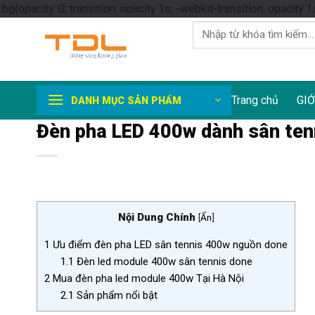
.bg{opacity: 0; transition: opacity 1s; -webkit-transition: opacity 1
Tìm
kiếm:
Trang chủ
GIỚ
DANH MỤC SẢN PHẨM
Đèn pha LED 400w dành sân ten
Nội Dung Chính
[
Ẩn
]
1
Ưu điểm đèn pha LED sân tennis 400w nguồn done
1.1
Đèn led module 400w sân tennis done
2
Mua đèn pha led module 400w Tại Hà Nội
2.1
Sản phẩm nổi bật