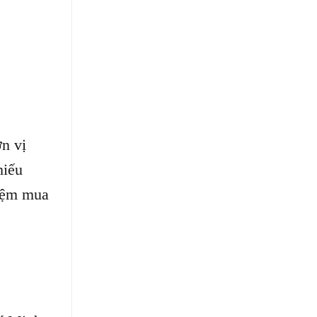
n vị
hiếu
hiệm mua