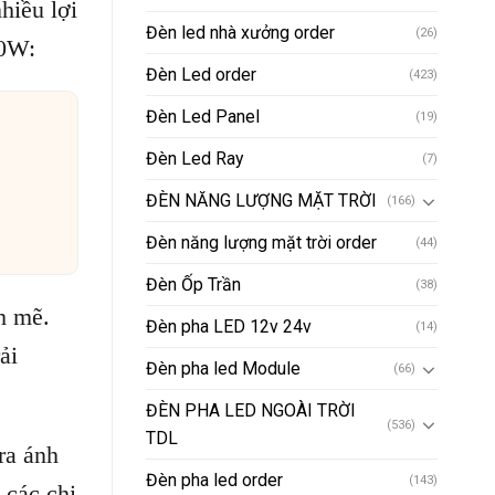
hiều lợi
Đèn led nhà xưởng order
(26)
00W:
Đèn Led order
(423)
Đèn Led Panel
(19)
Đèn Led Ray
(7)
ĐÈN NĂNG LƯỢNG MẶT TRỜI
(166)
Đèn năng lượng mặt trời order
(44)
Đèn Ốp Trần
(38)
h mẽ.
Đèn pha LED 12v 24v
(14)
ải
Đèn pha led Module
(66)
ĐÈN PHA LED NGOÀI TRỜI
(536)
TDL
ra ánh
Đèn pha led order
(143)
 các chi