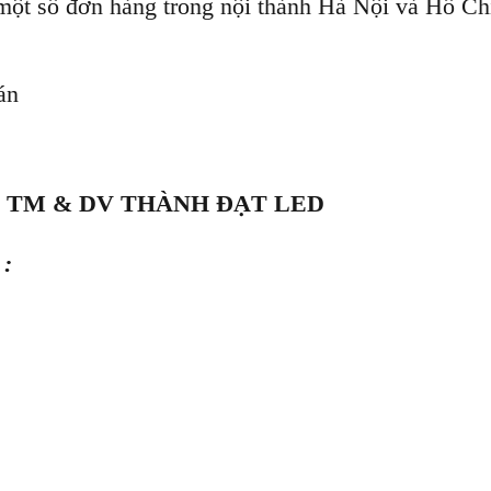
một số đơn hàng trong nội thành Hà Nội và Hồ Ch
án
 TM & DV THÀNH ĐẠT LED
 :