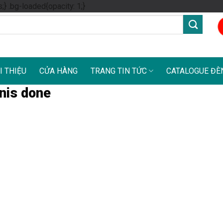
Skip
s;} .bg-loaded{opacity: 1;}
to
content
I THIỆU
CỬA HÀNG
TRANG TIN TỨC
CATALOGUE ĐÈ
nis done