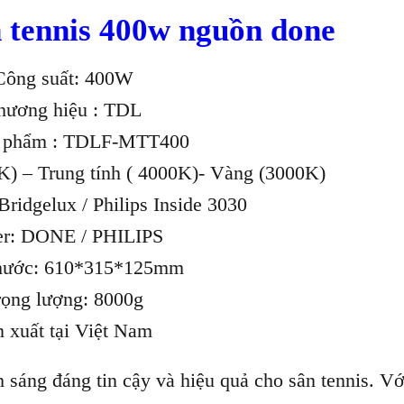
 tennis 400w nguồn done
Công suất: 400W
hương hiệu : TDL
n phẩm : TDLF-MTT400
K) – Trung tính ( 4000K)- Vàng (3000K)
ridgelux / Philips Inside 3030
er: DONE / PHILIPS
thước: 610*315*125mm
rọng lượng: 8000g
n xuất tại Việt Nam
 sáng đáng tin cậy và hiệu quả cho sân tennis. V