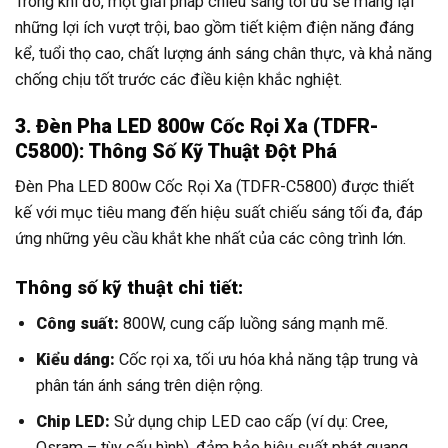
Trong khi đó, một giải pháp chiếu sáng tối ưu sẽ mang lại
những lợi ích vượt trội, bao gồm tiết kiệm điện năng đáng
kể, tuổi thọ cao, chất lượng ánh sáng chân thực, và khả năng
chống chịu tốt trước các điều kiện khắc nghiệt.
3. Đèn Pha LED 800w Cốc Rọi Xa (TDFR-
C5800): Thông Số Kỹ Thuật Đột Phá
Đèn Pha LED 800w Cốc Rọi Xa (TDFR-C5800) được thiết
kế với mục tiêu mang đến hiệu suất chiếu sáng tối đa, đáp
ứng những yêu cầu khắt khe nhất của các công trình lớn.
Thông số kỹ thuật chi tiết:
Công suất:
800W, cung cấp luồng sáng mạnh mẽ.
Kiểu dáng:
Cốc rọi xa, tối ưu hóa khả năng tập trung và
phân tán ánh sáng trên diện rộng.
Chip LED:
Sử dụng chip LED cao cấp (ví dụ: Cree,
Osram – tùy cấu hình), đảm bảo hiệu suất phát quang