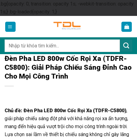
.bg{opacity: 0; transition: opacity 1s; -webkit-transition: opacity
Skip
1s;} .bg-loaded{opacity: 1;}
to
content
Tìm
kiếm:
Đèn Pha LED 800w Cốc Rọi Xa (TDFR-
C5800): Giải Pháp Chiếu Sáng Đỉnh Cao
Cho Mọi Công Trình
Chủ đề: Đèn Pha LED 800w Cốc Rọi Xa (TDFR-C5800)
,
giải pháp chiếu sáng đột phá với khả năng rọi xa ấn tượng,
mang đến hiệu quả vượt trội cho mọi công trình ngoài trời.
Lựa chọn sai lầm về thiết bị chiếu sáng không chỉ gây lãng