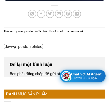
This entry was posted in
Tin tức
. Bookmark the
permalink
.
[devwp_posts_related]
Để lại một bình luận
Bạn phải
đăng nhập
để gửi bình luận.
Chat với AI Agent
⚡ Tư vấn LED sỉ ngay
DANH MỤC SẢN PHẨM