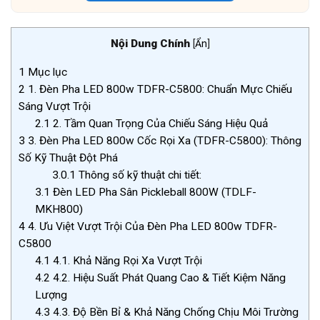
Nội Dung Chính
[
Ẩn
]
1
Mục lục
2
1. Đèn Pha LED 800w TDFR-C5800: Chuẩn Mực Chiếu
Sáng Vượt Trội
2.1
2. Tầm Quan Trọng Của Chiếu Sáng Hiệu Quả
3
3. Đèn Pha LED 800w Cốc Rọi Xa (TDFR-C5800): Thông
Số Kỹ Thuật Đột Phá
3.0.1
Thông số kỹ thuật chi tiết:
3.1
Đèn LED Pha Sân Pickleball 800W (TDLF-
MKH800)
4
4. Ưu Việt Vượt Trội Của Đèn Pha LED 800w TDFR-
C5800
4.1
4.1. Khả Năng Rọi Xa Vượt Trội
4.2
4.2. Hiệu Suất Phát Quang Cao & Tiết Kiệm Năng
Lượng
4.3
4.3. Độ Bền Bỉ & Khả Năng Chống Chịu Môi Trường