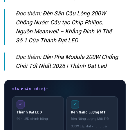
Đọc thêm:
Đèn Sân Cầu Lông 200W
Chống Nước: Cấu tạo Chip Philips,
Nguồn Meanwell – Khẳng Định Vị Thế
Số 1 Của Thành Đạt LED
Đọc thêm:
Đèn Pha Module 200W Chống
Chói Tốt Nhất 2026 | Thành Đạt Led
SẢN PHẨM NỔI BẬT
✓
✓
Thành Đạt LED
Đèn Năng Lượng MT
Đèn LED chính hãng
Đèn Năng Lượng Mặt Trời
300W Lắp đặt không cần