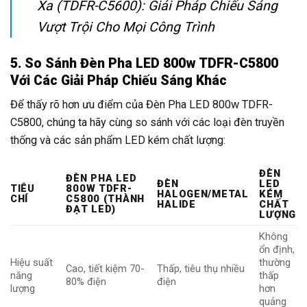
Xa (TDFR-C5600): Giải Pháp Chiếu Sáng
Vượt Trội Cho Mọi Công Trình
5. So Sánh Đèn Pha LED 800w TDFR-C5800
Với Các Giải Pháp Chiếu Sáng Khác
Để thấy rõ hơn ưu điểm của Đèn Pha LED 800w TDFR-
C5800, chúng ta hãy cùng so sánh với các loại đèn truyền
thống và các sản phẩm LED kém chất lượng:
ĐÈN
ĐÈN PHA LED
ĐÈN
LED
TIÊU
800W TDFR-
HALOGEN/METAL
KÉM
CHÍ
C5800 (THÀNH
HALIDE
CHẤT
ĐẠT LED)
LƯỢNG
Không
ổn định,
Hiệu suất
thường
Cao, tiết kiệm 70-
Thấp, tiêu thụ nhiều
năng
thấp
80% điện
điện
lượng
hơn
quảng