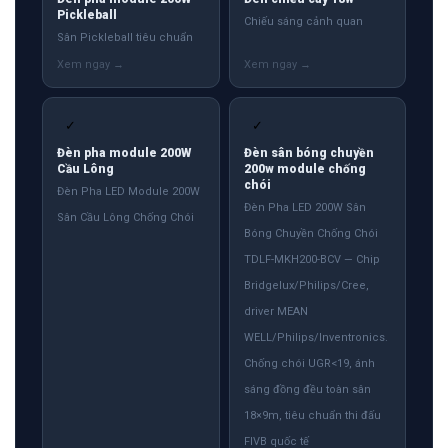
Pickleball
Chiếu sáng cảnh quan
Sân Pickleball tiêu chuẩn
✓
✓
Đèn pha module 200W
Đèn sân bóng chuyền
Cầu Lông
200w module chống
chói
Đèn Pha LED Module 200W
Đèn Pha LED 200W Sân
Sân Cầu Lông Chống Chói
Bóng Chuyền Chống Chói
TDLF-MKH200-BCV — Chip
Bridgelux/Philips/Cree,
driver MEAN
WELL/Philips/Inventronics.
Chống chói UGR<19, ánh
sáng đồng đều toàn sân
18×9m, tiêu chuẩn thi đấu
FIVB quốc tế