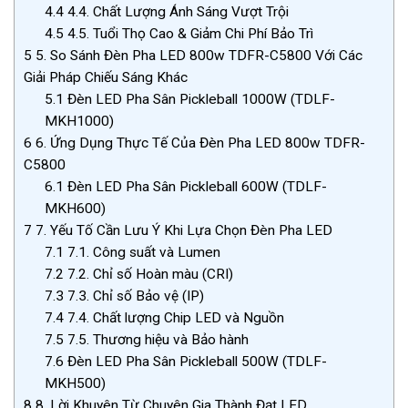
4.4
4.4. Chất Lượng Ánh Sáng Vượt Trội
4.5
4.5. Tuổi Thọ Cao & Giảm Chi Phí Bảo Trì
5
5. So Sánh Đèn Pha LED 800w TDFR-C5800 Với Các
Giải Pháp Chiếu Sáng Khác
5.1
Đèn LED Pha Sân Pickleball 1000W (TDLF-
MKH1000)
6
6. Ứng Dụng Thực Tế Của Đèn Pha LED 800w TDFR-
C5800
6.1
Đèn LED Pha Sân Pickleball 600W (TDLF-
MKH600)
7
7. Yếu Tố Cần Lưu Ý Khi Lựa Chọn Đèn Pha LED
7.1
7.1. Công suất và Lumen
7.2
7.2. Chỉ số Hoàn màu (CRI)
7.3
7.3. Chỉ số Bảo vệ (IP)
7.4
7.4. Chất lượng Chip LED và Nguồn
7.5
7.5. Thương hiệu và Bảo hành
7.6
Đèn LED Pha Sân Pickleball 500W (TDLF-
MKH500)
8
8. Lời Khuyên Từ Chuyên Gia Thành Đạt LED