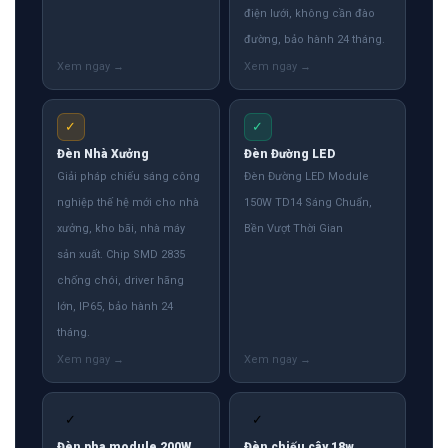
điện lưới, không cần đào
đường, bảo hành 24 tháng.
✓
✓
Đèn Nhà Xưởng
Đèn Đường LED
Giải pháp chiếu sáng công
Đèn Đường LED Module
nghiệp thế hệ mới cho nhà
150W TD14 Sáng Chuẩn,
xưởng, kho bãi, nhà máy
Bền Vượt Thời Gian
sản xuất. Chip SMD 2835
chống chói, driver hãng
lớn, IP65, bảo hành 24
tháng.
✓
✓
Đèn pha module 200W
Đèn chiếu cây 18w