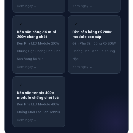
✓
✓
Đèn sân bóng đá mini
Đèn sân bóng rổ 200w
200w chống chói
module cao cấp
Đèn Pha LED Module 200W
Đèn Pha Sân Bóng Rổ 200W
Khung Hộp Chống Chói Cho
Chống Chói Module Khung
Sân Bóng Đá Mini
Hộp
✓
Đèn sân tennis 400w
module chống chói loá
Đèn Pha LED Module 400W
Chống Chói Loá Sân Tennis