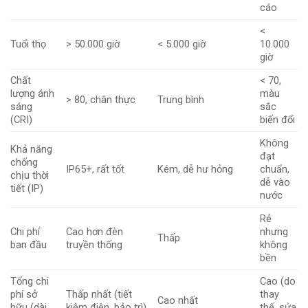
cáo
<
Tuổi thọ
> 50.000 giờ
< 5.000 giờ
10.000
giờ
Chất
< 70,
lượng ánh
màu
> 80, chân thực
Trung bình
sáng
sắc
(CRI)
biến đổi
Không
Khả năng
đạt
chống
IP65+, rất tốt
Kém, dễ hư hỏng
chuẩn,
chịu thời
dễ vào
tiết (IP)
nước
Rẻ
Chi phí
Cao hơn đèn
nhưng
Thấp
ban đầu
truyền thống
không
bền
Tổng chi
Cao (do
phí sở
Thấp nhất (tiết
thay
Cao nhất
hữu (dài
kiệm điện, bảo trì)
thế, sửa