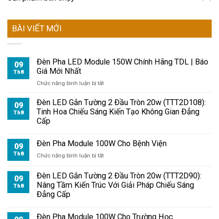
BÀI VIẾT MỚI
Đèn Pha LED Module 150W Chính Hãng TDL | Báo
09
Giá Mới Nhất
Th8
ở
Chức năng bình luận bị tắt
Đèn
Pha
Đèn LED Gắn Tường 2 Đầu Tròn 20w (TTT2D108):
09
LED
Tinh Hoa Chiếu Sáng Kiến Tạo Không Gian Đẳng
Th8
Module
Cấp
150W
Chính
Đèn Pha Module 100W Cho Bệnh Viện
Hãng
09
TDL
Th8
ở
Chức năng bình luận bị tắt
|
Đèn
Báo
Pha
Đèn LED Gắn Tường 2 Đầu Tròn 20w (TTT2D90):
09
Giá
Module
Nâng Tầm Kiến Trúc Với Giải Pháp Chiếu Sáng
Th8
Mới
100W
Đẳng Cấp
Nhất
Cho
Bệnh
Đèn Pha Module 100W Cho Trường Học
Viện