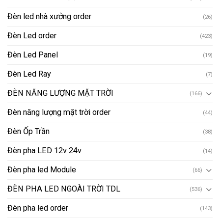
Đèn led nhà xưởng order
(26)
Đèn Led order
(423)
Đèn Led Panel
(19)
Đèn Led Ray
(7)
ĐÈN NĂNG LƯỢNG MẶT TRỜI
(166)
Đèn năng lượng mặt trời order
(44)
Đèn Ốp Trần
(38)
Đèn pha LED 12v 24v
(14)
Đèn pha led Module
(66)
ĐÈN PHA LED NGOÀI TRỜI TDL
(536)
Đèn pha led order
(143)