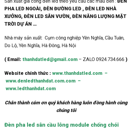
Sản xuất gia công đèn led theo yêu cầu các mẫu đèn :
ĐÈN
PHA LED NGOÀI, ĐÈN ĐƯỜNG LED , ĐÈN LED NHÀ
XƯỞNG, ĐÈN LED SÂN VƯỜN, ĐÈN NĂNG LƯỢNG MẶT
TRỜI DỰ ÁN …
Nhà máy sản xuất: Cụm công nghiệp Yên Nghĩa, Cầu Tuân,
Do Lộ, Yên Nghĩa, Hà Đông, Hà Nội
( Email:
thanhdatled@gmail.com
– ZALO 0924.734.666
)
Website chính thức :
www.thanhdatled.com
–
www.denledthanhdat.com.com
–
www.ledthanhdat.com
Chân thành cám ơn quý khách hàng luôn đồng hành cùng
chúng tôi
Đèn pha led sân cầu lông module chống chói