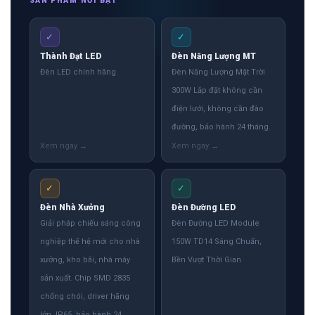
SẢN PHẨM NỔI BẬT
✓
✓
Thành Đạt LED
Đèn Năng Lượng MT
Đèn LED chính hãng
Đèn Năng Lượng Mặt Trời
300W Lắp đặt không cần
điện lưới, không cần đào
đường, bảo hành 24 tháng.
✓
✓
Đèn Nhà Xưởng
Đèn Đường LED
Giải pháp chiếu sáng công
Đèn Đường LED Module
nghiệp thế hệ mới cho nhà
150W TD14 Sáng Chuẩn,
xưởng, kho bãi, nhà máy
Bền Vượt Thời Gian
sản xuất. Chip SMD 2835
chống chói, driver hãng
lớn, IP65, bảo hành 24