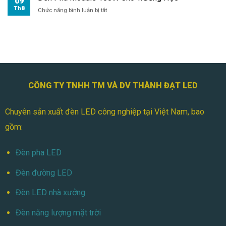
09
Th8
ở
Chức năng bình luận bị tắt
Đèn
Pha
Module
100W
Cho
Trường
Học
CÔNG TY TNHH TM VÀ DV THÀNH ĐẠT LED
Chuyên sản xuất đèn LED công nghiệp tại Việt Nam, bao
gồm:
Đèn pha LED
Đèn đường LED
Đèn LED nhà xưởng
Đèn năng lượng mặt trời