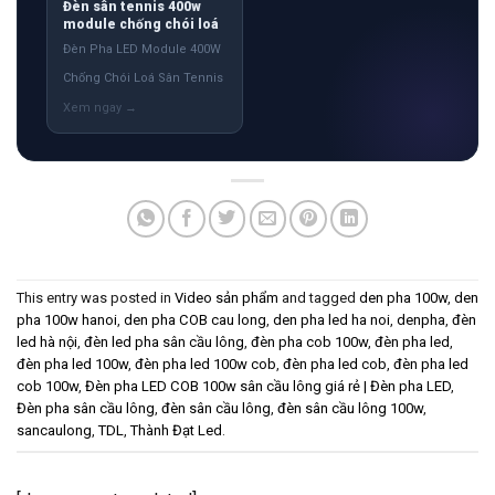
Đèn sân tennis 400w
module chống chói loá
Đèn Pha LED Module 400W
Chống Chói Loá Sân Tennis
This entry was posted in
Video sản phẩm
and tagged
den pha 100w
,
den
pha 100w hanoi
,
den pha COB cau long
,
den pha led ha noi
,
denpha
,
đèn
led hà nội
,
đèn led pha sân cầu lông
,
đèn pha cob 100w
,
đèn pha led
,
đèn pha led 100w
,
đèn pha led 100w cob
,
đèn pha led cob
,
đèn pha led
cob 100w
,
Đèn pha LED COB 100w sân cầu lông giá rẻ | Đèn pha LED
,
Đèn pha sân cầu lông
,
đèn sân cầu lông
,
đèn sân cầu lông 100w
,
sancaulong
,
TDL
,
Thành Đạt Led
.