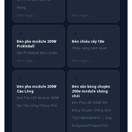
tháng.
✓
✓
Đèn pha module 200W
Đèn chiếu cây 18w
Pickleball
Chiếu sáng cảnh quan
Sân Pickleball tiêu chuẩn
✓
✓
Đèn pha module 200W
Đèn sân bóng chuyền
Cầu Lông
200w module chống
chói
Đèn Pha LED Module 200W
Đèn Pha LED 200W Sân
Sân Cầu Lông Chống Chói
Bóng Chuyền Chống Chói
TDLF-MKH200-BCV — Chip
Bridgelux/Philips/Cree,