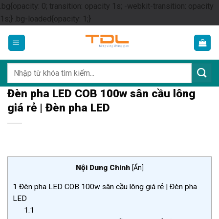
.bg{opacity: 0; transition: opacity 1s; -webkit-transition: opacity
Skip
1s;} .bg-loaded{opacity: 1;}
to
content
Tìm
kiếm:
Đèn pha LED COB 100w sân cầu lông
giá rẻ | Đèn pha LED
Nội Dung Chính
[
Ẩn
]
1
Đèn pha LED COB 100w sân cầu lông giá rẻ | Đèn pha
LED
1.1