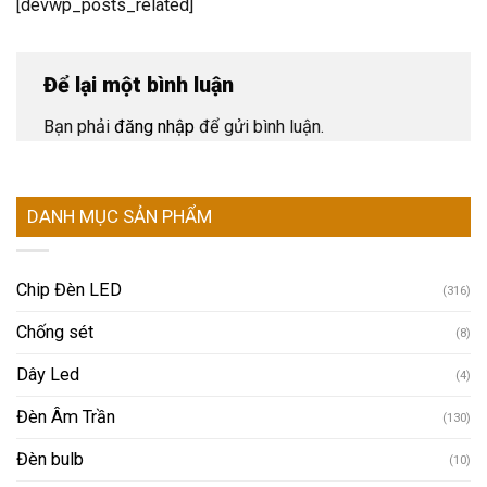
[devwp_posts_related]
Để lại một bình luận
Bạn phải
đăng nhập
để gửi bình luận.
DANH MỤC SẢN PHẨM
Chip Đèn LED
(316)
Chống sét
(8)
Dây Led
(4)
Đèn Âm Trần
(130)
Đèn bulb
(10)