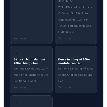
driver MEAN
WELL/Philips/Inventronics.
Chống chói UGR<19, ánh
sáng đồng đều toàn sân
18×9m, tiêu chuẩn thi đấu
FIVB quốc tế
✓
✓
Đèn sân bóng đá mini
Đèn sân bóng rổ 200w
200w chống chói
module cao cấp
Đèn Pha LED Module 200W
Đèn Pha Sân Bóng Rổ 200W
Khung Hộp Chống Chói Cho
Chống Chói Module Khung
Sân Bóng Đá Mini
Hộp
✓