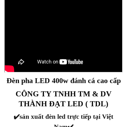
Đèn pha LED 400w đánh cá cao cấp
CÔNG TY TNHH TM & DV
THÀNH ĐẠT LED ( TDL)
✔️
sản xuất đèn led trực tiếp tại Việt
Nam
✔️