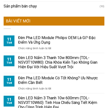
Sản phẩm bán chạy
(90)
BÀI VIẾT MỚI
Đèn Pha LED Module Philips OEM Là Gì? Đặc
11
Điểm Và Ứng Dụng
Th8
ở
Chức năng bình luận bị tắt
Đèn
Pha
Đèn LED Nấm 3 Thanh 10w 800mm (TDL-
11
LED
NSV3T10W80): Chìa Khóa Kiến Tạo Không Gian
Th8
Module
Hiện Đại Với Hiệu Suất Vượt Trội
Philips
OEM
Đèn Pha LED Module Có Tốt Không? Ưu Nhược
Là
11
Điểm Cần Biết
Gì?
Th8
Đặc
ở
Chức năng bình luận bị tắt
Điểm
Đèn
Và
Pha
Đèn LED Nấm 3 Thanh 10w 600mm (TDL-
11
Ứng
LED
NSV3T10W60): Tinh Hoa Chiếu Sáng Tiết Kiệm
Th8
Dụng
Module
Cho Công Trình Hiện Đại