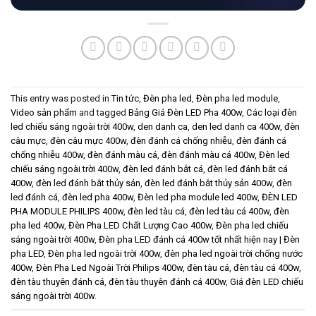
This entry was posted in
Tin tức
,
Đèn pha led
,
Đèn pha led module
,
Video sản phẩm
and tagged
Bảng Giá Đèn LED Pha 400w
,
Các loại đèn
led chiếu sáng ngoài trời 400w
,
den danh ca
,
den led danh ca 400w
,
đèn
câu mực
,
đèn câu mực 400w
,
đèn đánh cá chống nhiễu
,
đèn đánh cá
chống nhiễu 400w
,
đèn đánh màu cá
,
đèn đánh màu cá 400w
,
Đèn led
chiếu sáng ngoài trời 400w
,
đèn led đánh bắt cá
,
đèn led đánh bắt cá
400w
,
đèn led đánh bắt thủy sản
,
đèn led đánh bắt thủy sản 400w
,
đèn
led đánh cá
,
đèn led pha 400w
,
Đèn led pha module led 400w
,
ĐÈN LED
PHA MODULE PHILIPS 400w
,
đèn led tàu cá
,
đèn led tàu cá 400w
,
đèn
pha led 400w
,
Đèn Pha LED Chất Lượng Cao 400w
,
Đèn pha led chiếu
sáng ngoài trời 400w
,
Đèn pha LED đánh cá 400w tốt nhất hiện nay | Đèn
pha LED
,
Đèn pha led ngoài trời 400w
,
đèn pha led ngoài trời chống nước
400w
,
Đèn Pha Led Ngoài Trời Philips 400w
,
đèn tàu cá
,
đèn tàu cá 400w
,
đèn tàu thuyên đánh cá
,
đèn tàu thuyên đánh cá 400w
,
Giá đèn LED chiếu
sáng ngoài trời 400w
.