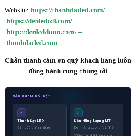
Website:
https://thanhdatled.com/
–
https://denledtdl.com/
–
http://denledduan.com/
–
thanhdatled.com
Chân thành cám ơn quý khách hàng luôn
đồng hành cùng chúng tôi
SẢN PHẨM NỔI BẬT
✓
✓
Thành Đạt LED
Đèn Năng Lượng MT
Đèn LED chính hãng
Đèn Năng Lượng Mặt Trời
300W Lắp đặt không cần