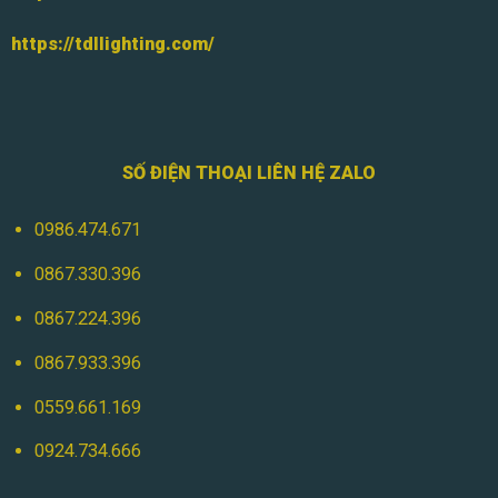
https://tdllighting.com/
SỐ ĐIỆN THOẠI LIÊN HỆ ZALO
0986.474.671
0867.330.396
0867.224.396
0867.933.396
0559.661.169
0924.734.666