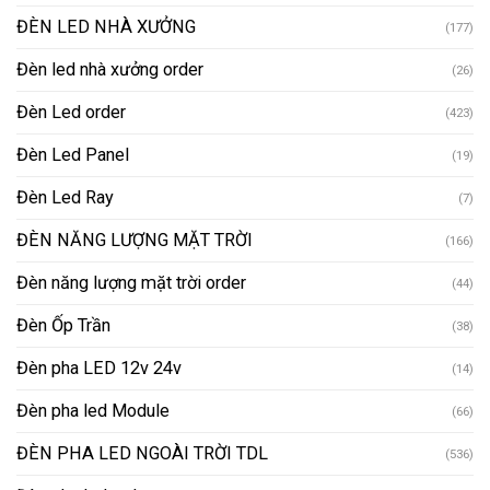
ĐÈN LED NHÀ XƯỞNG
(177)
Đèn led nhà xưởng order
(26)
Đèn Led order
(423)
Đèn Led Panel
(19)
Đèn Led Ray
(7)
ĐÈN NĂNG LƯỢNG MẶT TRỜI
(166)
Đèn năng lượng mặt trời order
(44)
Đèn Ốp Trần
(38)
Đèn pha LED 12v 24v
(14)
Đèn pha led Module
(66)
ĐÈN PHA LED NGOÀI TRỜI TDL
(536)