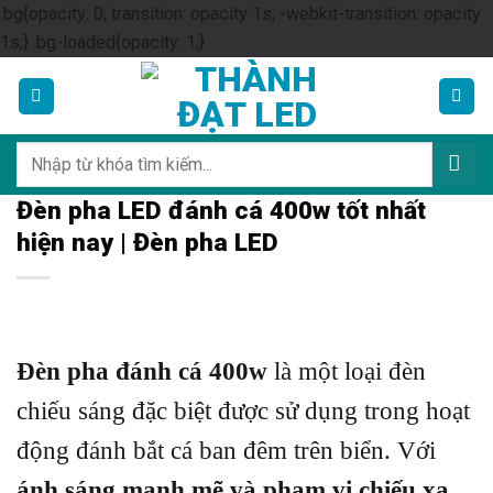
.bg{opacity: 0; transition: opacity 1s; -webkit-transition: opacity
Skip
1s;} .bg-loaded{opacity: 1;}
to
content
Tìm
kiếm:
Đèn pha LED đánh cá 400w tốt nhất
hiện nay | Đèn pha LED
Đèn pha đánh cá 400w
là một loại đèn
chiếu sáng đặc biệt được sử dụng trong hoạt
động đánh bắt cá ban đêm trên biển. Với
ánh sáng mạnh mẽ và phạm vi chiếu xa
,