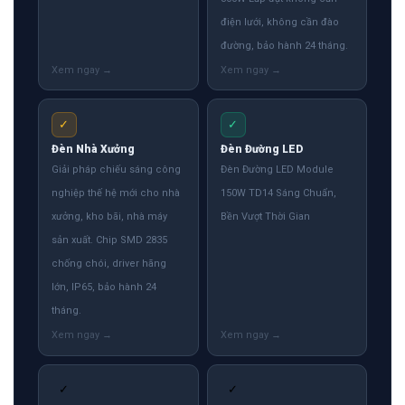
điện lưới, không cần đào
đường, bảo hành 24 tháng.
✓
✓
Đèn Nhà Xưởng
Đèn Đường LED
Giải pháp chiếu sáng công
Đèn Đường LED Module
nghiệp thế hệ mới cho nhà
150W TD14 Sáng Chuẩn,
xưởng, kho bãi, nhà máy
Bền Vượt Thời Gian
sản xuất. Chip SMD 2835
chống chói, driver hãng
lớn, IP65, bảo hành 24
tháng.
✓
✓