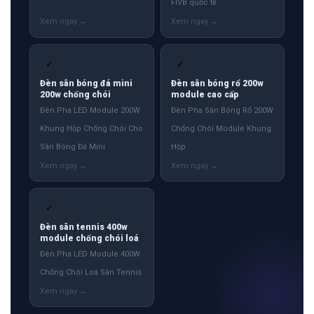
FIVB quốc tế
✓
✓
Đèn sân bóng đá mini
Đèn sân bóng rổ 200w
200w chống chói
module cao cấp
Đèn Pha LED Module 200W
Đèn Pha Sân Bóng Rổ 200W
Khung Hộp Chống Chói Cho
Chống Chói Module Khung
Sân Bóng Đá Mini
Hộp
✓
Đèn sân tennis 400w
module chống chói loá
Đèn Pha LED Module 400W
Chống Chói Loá Sân Tennis