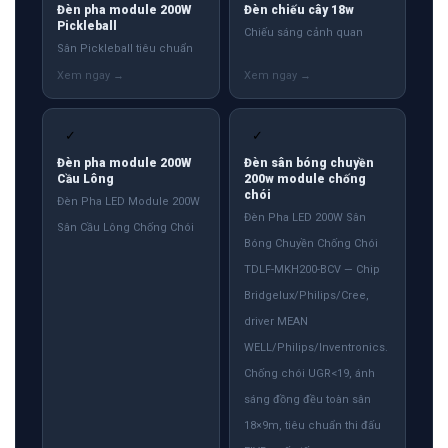
Đèn pha module 200W
Đèn chiếu cây 18w
Pickleball
Chiếu sáng cảnh quan
Sân Pickleball tiêu chuẩn
✓
✓
Đèn pha module 200W
Đèn sân bóng chuyền
Cầu Lông
200w module chống
chói
Đèn Pha LED Module 200W
Đèn Pha LED 200W Sân
Sân Cầu Lông Chống Chói
Bóng Chuyền Chống Chói
TDLF-MKH200-BCV — Chip
Bridgelux/Philips/Cree,
driver MEAN
WELL/Philips/Inventronics.
Chống chói UGR<19, ánh
sáng đồng đều toàn sân
18×9m, tiêu chuẩn thi đấu