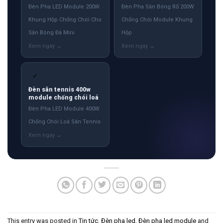
Đèn Pha LED Module 200W
Đèn Pha Sân Bóng Rổ 200W
Khung Hộp Chống Chói Cho
Chống Chói Module Khung
Sân Bóng Đá Mini
Hộp
✓
Đèn sân tennis 400w
module chống chói loá
Đèn Pha LED Module 400W
Chống Chói Loá Sân Tennis
This entry was posted in
Tin tức
,
Đèn pha led
,
Đèn pha led module
and