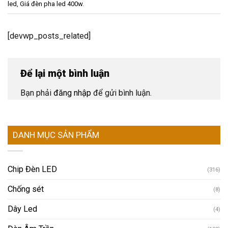
led
,
Giá đèn pha led 400w
.
[devwp_posts_related]
Để lại một bình luận
Bạn phải
đăng nhập
để gửi bình luận.
DANH MỤC SẢN PHẨM
Chip Đèn LED
(316)
Chống sét
(8)
Dây Led
(4)