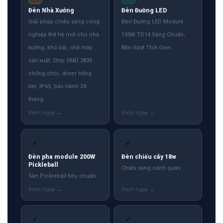
Đèn Nhà Xưởng
Đèn Đường LED
Giải pháp chiếu sáng công
Đèn Đường LED Module
nghiệp thế hệ mới cho nhà
150W TD14 Sáng Chuẩn,
xưởng, kho bãi, nhà máy
Bền Vượt Thời Gian
sản xuất. Chip SMD 2835
chống chói, driver hãng
lớn, IP65, bảo hành 24
tháng.
✓
✓
Đèn pha module 200W
Đèn chiếu cây 18w
Pickleball
Chiếu sáng cảnh quan
Sân Pickleball tiêu chuẩn
✓
✓