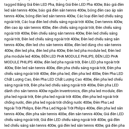
tagged
Bảng Giá Đèn LED Pha
,
Bảng Giá Đèn LED Pha 400w
,
Báo giá đèn
led sân tennis 400w
,
báo giá đèn sân tennis 400w
,
bóng đèn cao áp sân
tennis 400w
,
bóng đèn led sân tennis 400w
,
Các loại đèn led chiếu sáng
ngoài trời
,
Các loại đèn led chiếu sáng ngoài trời 400w
,
Den tennis 400w
,
đèn cao áp sân tennis 400w
,
đèn chiếu sáng ngoài trời
,
Đèn chiếu sáng
ngoài trời 400w
,
Đèn chiếu sáng sân tennis 400w
,
Đèn led chiếu sáng
ngoài trời
,
Đèn led chiếu sáng ngoài trời 400w
,
Đèn led chiếu sáng sân
tennis 400w
,
đèn led cho sân tennis 400w
,
đèn led dùng cho sân tennis
400w
,
đèn led pha
,
đèn led pha 400w
,
Đèn led pha module led
,
Đèn led
pha module led 400w
,
ĐÈN LED PHA MODULE PHILIPS
,
ĐÈN LED PHA
MODULE PHILIPS 400w
,
đèn led pha ngoài trời
,
Đèn LED pha ngoài trời
400w
,
Đèn led sân tennis 400w
,
đèn pha chiếu sáng ngoài trời
,
Đèn pha
chiếu sáng ngoài trời 400w
,
đèn pha led
,
đèn pha led 400w
,
Đèn Pha LED
Chất Lượng Cao
,
Đèn Pha LED Chất Lượng Cao 400w
,
đèn pha led chiếu
sáng ngoài trời
,
Đèn pha led chiếu sáng ngoài trời 400w
,
Đèn pha LED
dành cho sân tennis 400w nguồn Inventronics
,
đèn pha led module
,
đèn
pha led ngoài trời
,
Đèn pha led ngoài trời 400w
,
đèn pha led ngoài trời
chống nước
,
đèn pha led ngoài trời chống nước 400w
,
Đèn Pha Led
Ngoài Trời Philips
,
Đèn Pha Led Ngoài Trời Philips 400w
,
đèn pha led sân
tennis 400w
,
đèn pha sân tennis 400w
,
đèn sân tennis 400w
,
Giá đèn LED
chiếu sáng ngoài trời
,
Giá đèn LED chiếu sáng ngoài trời 400w
,
giá đèn
led chiếu sáng sân tennis 400w
,
giá đèn led sân tennis 400w
,
giá đèn pha