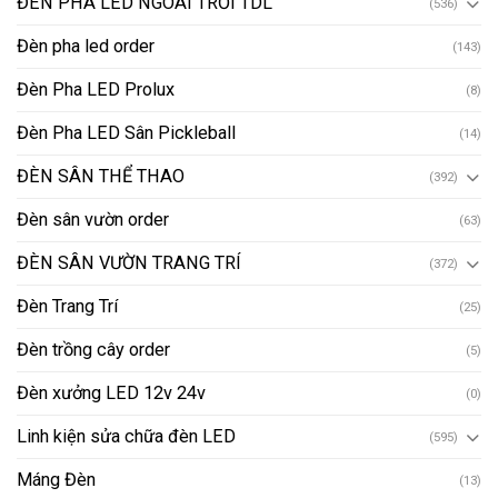
ĐÈN PHA LED NGOÀI TRỜI TDL
(536)
Đèn pha led order
(143)
Đèn Pha LED Prolux
(8)
Đèn Pha LED Sân Pickleball
(14)
ĐÈN SÂN THỂ THAO
(392)
Đèn sân vườn order
(63)
ĐÈN SÂN VƯỜN TRANG TRÍ
(372)
Đèn Trang Trí
(25)
Đèn trồng cây order
(5)
Đèn xưởng LED 12v 24v
(0)
Linh kiện sửa chữa đèn LED
(595)
Máng Đèn
(13)