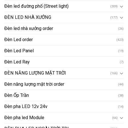
Đèn led đường phố (Street light)
(309)
ĐÈN LED NHÀ XƯỞNG
(177)
Đèn led nhà xưởng order
(26)
Đèn Led order
(423)
Đèn Led Panel
(19)
Đèn Led Ray
(7)
ĐÈN NĂNG LƯỢNG MẶT TRỜI
(166)
Đèn năng lượng mặt trời order
(44)
Đèn Ốp Trần
(38)
Đèn pha LED 12v 24v
(14)
Đèn pha led Module
(66)