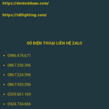
https://denledduan.com/
https://tdllighting.com/
SỐ ĐIỆN THOẠI LIÊN HỆ ZALO
0986.474.671
0867.330.396
0867.224.396
0867.933.396
0559.661.169
0924.734.666