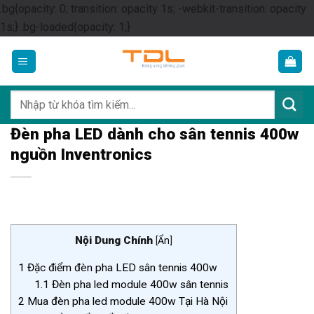
.bg{opacity: 0; transition: opacity 1s; -webkit-transition: opacity
Skip
1s;} .bg-loaded{opacity: 1;}
to
content
Tìm
kiếm:
Đèn pha LED dành cho sân tennis 400w
nguồn Inventronics
Nội Dung Chính
[
Ẩn
]
1
Đặc điểm đèn pha LED sân tennis 400w
1.1
Đèn pha led module 400w sân tennis
2
Mua đèn pha led module 400w Tại Hà Nội