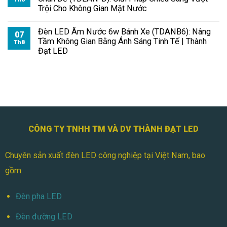
Trội Cho Không Gian Mặt Nước
Đèn LED Âm Nước 6w Bánh Xe (TDANB6): Nâng
07
Tầm Không Gian Bằng Ánh Sáng Tinh Tế | Thành
Th8
Đạt LED
CÔNG TY TNHH TM VÀ DV THÀNH ĐẠT LED
Chuyên sản xuất đèn LED công nghiệp tại Việt Nam, bao
gồm:
Đèn pha LED
Đèn đường LED