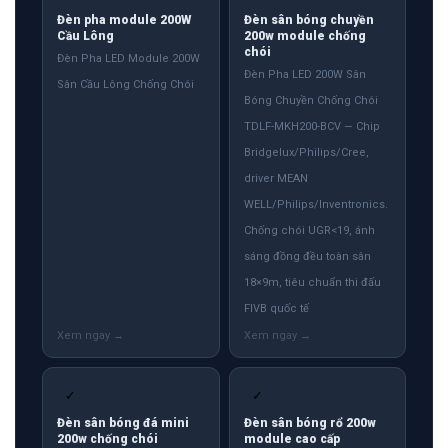
Đèn pha module 200W
Đèn sân bóng chuyền
Cầu Lông
200w module chống
chói
Đèn Pha LED Module 200W
Đèn Pha LED 200W Sân
Sân Cầu Lông Chống Chói
Bóng Chuyền Chống Chói
TDLF-MKH200-BCV — Chip
Bridgelux/Philips/Cree,
driver MEAN
WELL/Philips/Inventronics.
Chống chói UGR<19, ánh
sáng đồng đều toàn sân
18×9m, tiêu chuẩn thi đấu
FIVB quốc tế
✓
✓
Đèn sân bóng đá mini
Đèn sân bóng rổ 200w
200w chống chói
module cao cấp