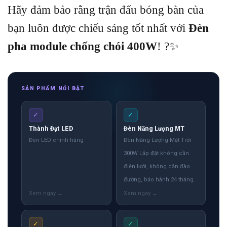
Hãy đảm bảo rằng trận đấu bóng bàn của
bạn luôn được chiếu sáng tốt nhất với
Đèn
pha module chống chói 400W
! ?✨
SẢN PHẨM NỔI BẬT
✓
✓
Thành Đạt LED
Đèn Năng Lượng MT
Đèn LED chính hãng
Đèn Năng Lượng Mặt Trời
300W Lắp đặt không cần
điện lưới, không cần đào
đường, bảo hành 24 tháng.
✓
✓