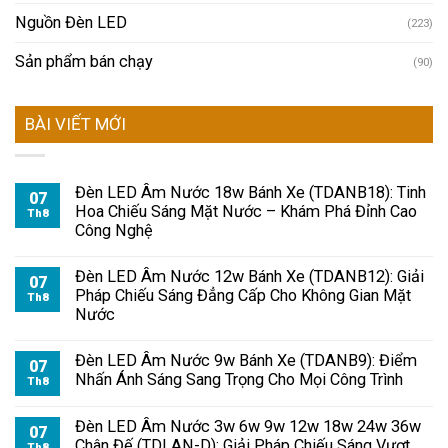
Nguồn Đèn LED
(223)
Sản phẩm bán chạy
(90)
BÀI VIẾT MỚI
Đèn LED Âm Nước 18w Bánh Xe (TDANB18): Tinh
07
Hoa Chiếu Sáng Mặt Nước – Khám Phá Đỉnh Cao
Th8
Công Nghệ
Đèn LED Âm Nước 12w Bánh Xe (TDANB12): Giải
07
Pháp Chiếu Sáng Đẳng Cấp Cho Không Gian Mặt
Th8
Nước
Đèn LED Âm Nước 9w Bánh Xe (TDANB9): Điểm
07
Nhấn Ánh Sáng Sang Trọng Cho Mọi Công Trình
Th8
Đèn LED Âm Nước 3w 6w 9w 12w 18w 24w 36w
07
Chân Đế (TDLAN-D): Giải Pháp Chiếu Sáng Vượt
Th8