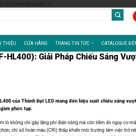
Skip
s;} .bg-loaded{opacity: 1;}
to
content
I THIỆU
CỬA HÀNG
TRANG TIN TỨC
CATALOGUE ĐÈ
-HL400): Giải Pháp Chiếu Sáng Vượt
400 của Thành Đạt LED mang đến hiệu suất chiếu sáng vượt t
 ngầm phức tạp.
m lò không chỉ gây lãng phí điện năng mà còn tiềm ẩn nguy cơ mấ
hờn, chỉ số hoàn màu (CRI) thấp khiến môi trường làm việc trở n