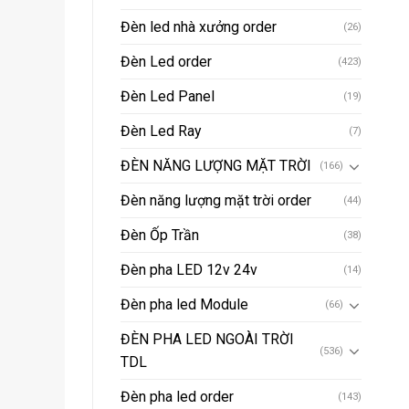
Đèn led nhà xưởng order
(26)
Đèn Led order
(423)
Đèn Led Panel
(19)
Đèn Led Ray
(7)
ĐÈN NĂNG LƯỢNG MẶT TRỜI
(166)
Đèn năng lượng mặt trời order
(44)
Đèn Ốp Trần
(38)
Đèn pha LED 12v 24v
(14)
Đèn pha led Module
(66)
ĐÈN PHA LED NGOÀI TRỜI
(536)
TDL
Đèn pha led order
(143)