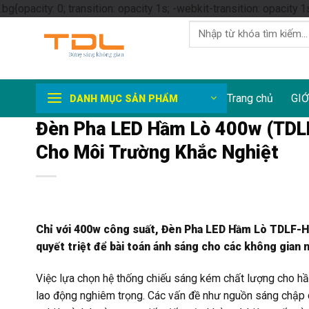
.bg{opacity: 0; transition: opacity 1s; -webkit-transition: opacity 1
Tìm
kiếm:
Trang chủ
GIỚ
DANH MỤC SẢN PHẨM
Đèn Pha LED Hầm Lò 400w (TDLF
Cho Môi Trường Khắc Nghiệt
Chỉ với 400w công suất, Đèn Pha LED Hầm Lò TDLF-HL
quyết triệt để bài toán ánh sáng cho các không gian
Việc lựa chọn hệ thống chiếu sáng kém chất lượng cho hầ
lao động nghiêm trọng. Các vấn đề như nguồn sáng chập c