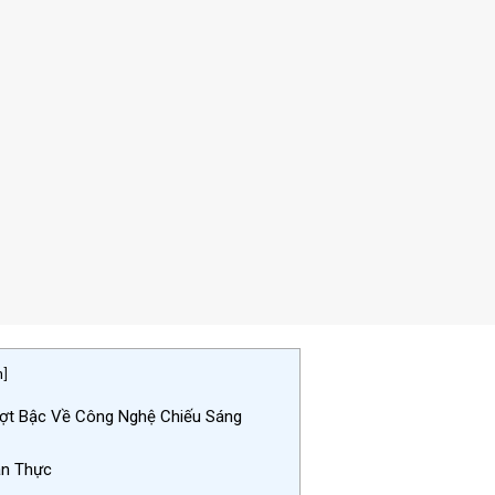
n
]
ợt Bậc Về Công Nghệ Chiếu Sáng
ân Thực