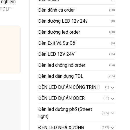
h nghiệm
(TDLF-
Đèn đánh cá order
(20)
Đèn đường LED 12v 24v
(0)
Đèn đường led order
(68)
Đèn Exit Và Sự Cố
(5)
Đèn LED 12V 24V
(15)
Đèn led chống nổ order
(54)
Đèn led dân dụng TDL
(255)
ĐÈN LED DỰ ÁN CÔNG TRÌNH
(5)
ĐÈN LED DỰ ÁN ODER
(35)
Đèn led đường phố (Street
(309)
light)
ĐÈN LED NHÀ XƯỞNG
(177)