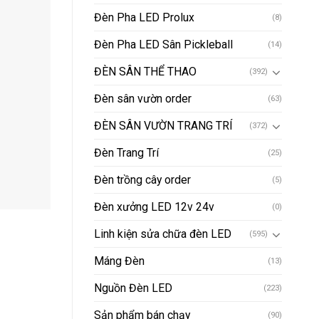
Đèn Pha LED Prolux
(8)
Đèn Pha LED Sân Pickleball
(14)
ĐÈN SÂN THỂ THAO
(392)
Đèn sân vườn order
(63)
ĐÈN SÂN VƯỜN TRANG TRÍ
(372)
Đèn Trang Trí
(25)
Đèn trồng cây order
(5)
Đèn xưởng LED 12v 24v
(0)
Linh kiện sửa chữa đèn LED
(595)
Máng Đèn
(13)
Nguồn Đèn LED
(223)
Sản phẩm bán chạy
(90)