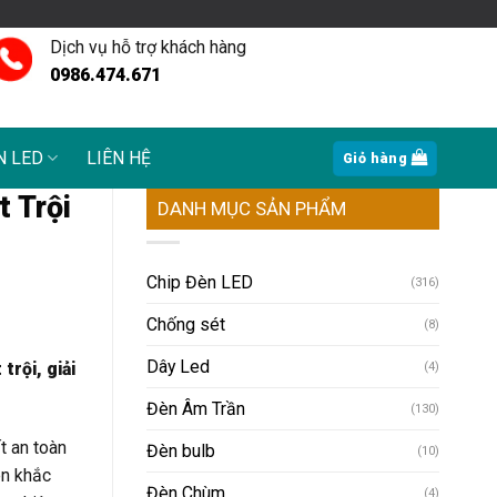
Dịch vụ hỗ trợ khách hàng
0986.474.671
N LED
LIÊN HỆ
Giỏ hàng
 Trội
DANH MỤC SẢN PHẨM
Chip Đèn LED
(316)
Chống sét
(8)
Dây Led
rội, giải
(4)
Đèn Âm Trần
(130)
t an toàn
Đèn bulb
(10)
ên khắc
Đèn Chùm
(4)