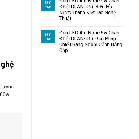
Đèn LED Âm Nước 9w Chân
07
Đế (TDLAN-D9): Biến Hồ
Th8
Nước Thành Kiệt Tác Nghệ
Thuật
Đèn LED Âm Nước 6w Chân
07
Đế (TDLAN-D6): Giải Pháp
Th8
Chiếu Sáng Ngoại Cảnh Đẳng
Cấp
Nghệ
g lượng
 400w