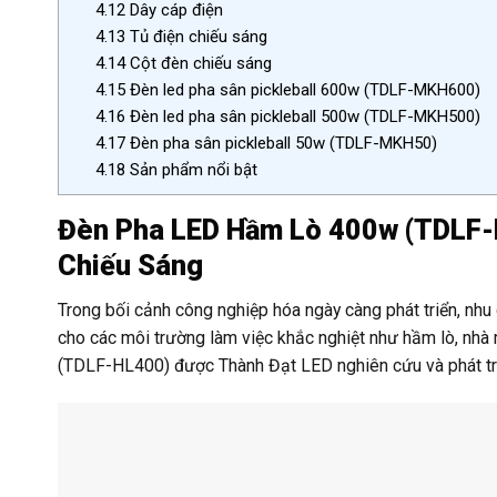
4.12
Dây cáp điện
4.13
Tủ điện chiếu sáng
4.14
Cột đèn chiếu sáng
4.15
Đèn led pha sân pickleball 600w (TDLF-MKH600)
4.16
Đèn led pha sân pickleball 500w (TDLF-MKH500)
4.17
Đèn pha sân pickleball 50w (TDLF-MKH50)
4.18
Sản phẩm nổi bật
Đèn Pha LED Hầm Lò 400w (TDLF-
Chiếu Sáng
Trong bối cảnh công nghiệp hóa ngày càng phát triển, nhu 
cho các môi trường làm việc khắc nghiệt như hầm lò, nh
(TDLF-HL400) được Thành Đạt LED nghiên cứu và phát tri