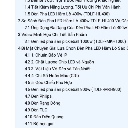
1.3
Bền Bỉ Vượt Trội Trước Môi Trường Khắc Nghiệt
1.4
Tiết Kiệm Năng Lượng, Tối Ưu Chi Phí Vận Hành
1.5
Đèn Pha LED Hầm Lò 400w (TDLF-HL400)
2
So Sánh Đèn Pha LED Hầm Lò 400w TDLF-HL400 Và Các 
2.1
Ứng Dụng Đa Dạng Của Đèn Pha LED Hầm Lò 400w
3
Video Minh Họa Chi Tiết Sản Phẩm
3.1
Đèn led pha sân pickleball 1000w (TDLF-MKH1000)
4
Bí Mật Chuyên Gia: Lựa Chọn Đèn Pha LED Hầm Lò Sao
4.1
1. Chuẩn Bảo Vệ IP
4.2
2. Chất Lượng Chip LED và Nguồn
4.3
3. Vật Liệu Vỏ Đèn và Tản Nhiệt
4.4
4. Chỉ Số Hoàn Màu (CRI)
4.5
5. Góc Chiếu Phù Hợp
4.6
Đèn led pha sân pickleball 800w (TDLF-MKH800)
4.7
Đèn Philips
4.8
Đèn Rạng Đông
4.9
Đèn TLC
4.10
Đèn Điện Quang
4.11
Bộ hẹn giờ