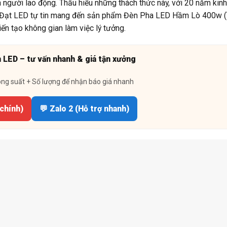
a người lao động. Thấu hiểu những thách thức này, với 20 năm kin
ành Đạt LED tự tin mang đến sản phẩm Đèn Pha LED Hầm Lò 400w 
iến tạo không gian làm việc lý tưởng.
n LED – tư vấn nhanh & giá tận xưởng
ông suất + Số lượng để nhận báo giá nhanh
 chính)
💬 Zalo 2 (Hỗ trợ nhanh)