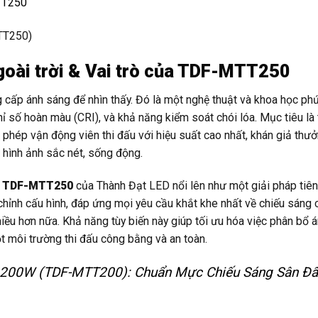
TT250
goài trời & Vai trò của TDF-MTT250
g cấp ánh sáng để nhìn thấy. Đó là một nghệ thuật và khoa học phứ
 số hoàn màu (CRI), và khả năng kiểm soát chói lóa. Mục tiêu là 
 phép vận động viên thi đấu với hiệu suất cao nhất, khán giả thư
i hình ảnh sắc nét, sống động.
0W TDF-MTT250
của Thành Đạt LED nổi lên như một giải pháp tiên
chỉnh cấu hình, đáp ứng mọi yêu cầu khắt khe nhất về chiếu sáng 
hiều hơn nữa. Khả năng tùy biến này giúp tối ưu hóa việc phân bổ 
t môi trường thi đấu công bằng và an toàn.
 200W (TDF-MTT200): Chuẩn Mực Chiếu Sáng Sân Đấ