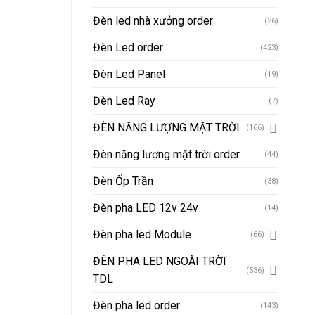
Đèn led nhà xưởng order
(26)
Đèn Led order
(423)
Đèn Led Panel
(19)
Đèn Led Ray
(7)
ĐÈN NĂNG LƯỢNG MẶT TRỜI
(166)
Đèn năng lượng mặt trời order
(44)
Đèn Ốp Trần
(38)
Đèn pha LED 12v 24v
(14)
Đèn pha led Module
(66)
ĐÈN PHA LED NGOÀI TRỜI
(536)
TDL
Đèn pha led order
(143)