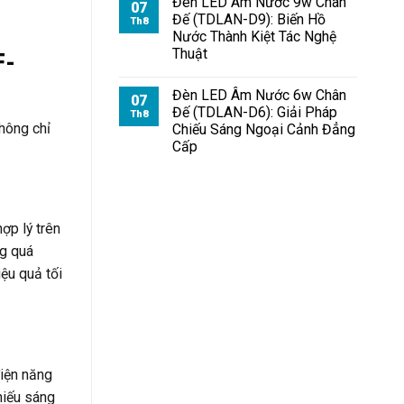
Đèn LED Âm Nước 9w Chân
07
Đế (TDLAN-D9): Biến Hồ
Th8
Nước Thành Kiệt Tác Nghệ
Thuật
F-
Đèn LED Âm Nước 6w Chân
07
Đế (TDLAN-D6): Giải Pháp
Th8
hông chỉ
Chiếu Sáng Ngoại Cảnh Đẳng
Cấp
ợp lý trên
ng quá
ệu quả tối
điện năng
hiếu sáng