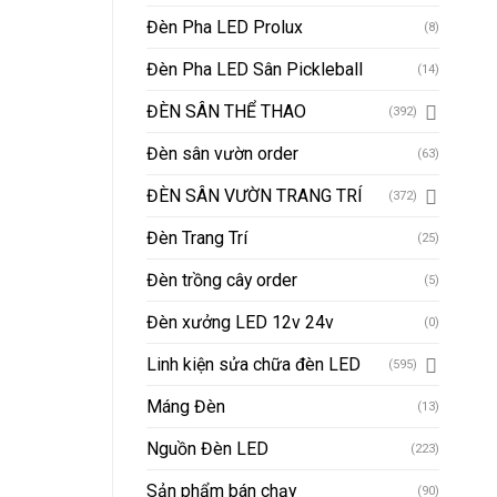
Đèn Pha LED Prolux
(8)
Đèn Pha LED Sân Pickleball
(14)
ĐÈN SÂN THỂ THAO
(392)
Đèn sân vườn order
(63)
ĐÈN SÂN VƯỜN TRANG TRÍ
(372)
Đèn Trang Trí
(25)
Đèn trồng cây order
(5)
Đèn xưởng LED 12v 24v
(0)
Linh kiện sửa chữa đèn LED
(595)
Máng Đèn
(13)
Nguồn Đèn LED
(223)
Sản phẩm bán chạy
(90)