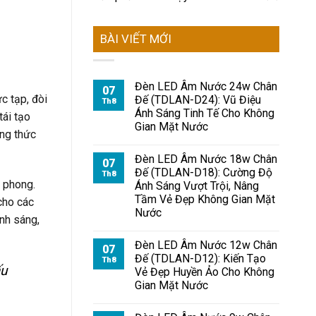
BÀI VIẾT MỚI
Đèn LED Âm Nước 24w Chân
07
c tạp, đòi
Đế (TDLAN-D24): Vũ Điệu
Th8
Ánh Sáng Tinh Tế Cho Không
tái tạo
Gian Mặt Nước
ởng thức
Đèn LED Âm Nước 18w Chân
07
Đế (TDLAN-D18): Cường Độ
Th8
 phong.
Ánh Sáng Vượt Trội, Nâng
Tầm Vẻ Đẹp Không Gian Mặt
cho các
Nước
ánh sáng,
Đèn LED Âm Nước 12w Chân
07
Đế (TDLAN-D12): Kiến Tạo
Th8
u
Vẻ Đẹp Huyền Ảo Cho Không
Gian Mặt Nước