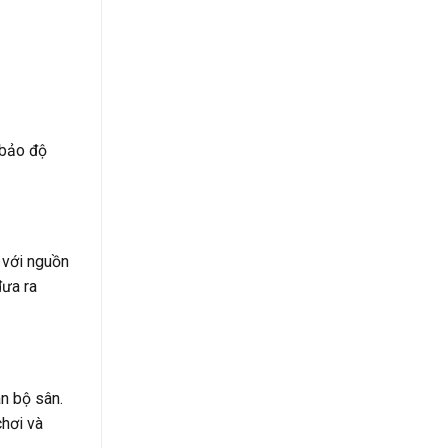
 bảo độ
 với nguồn
đưa ra
àn bộ sân.
chơi và