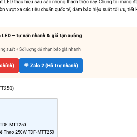
t LED thấu hiểu sâu sắc những thách thức này. Chúng tôi mang đế
vượt xa các tiêu chuẩn quốc tế, đảm bảo hiệu suất tối ưu, tiết
n LED – tư vấn nhanh & giá tận xưởng
ông suất + Số lượng để nhận báo giá nhanh
 chính)
💬 Zalo 2 (Hỗ trợ nhanh)
ủa TDF-MTT250
Thể Thao 250W TDF-MTT250