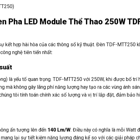
 Đèn Pha LED Module Thể Thao 250W TD
sự kết hợp hài hòa của các thông số kỹ thuật. Đèn TDF-MTT250 k
ng nghệ tiên tiến nhất:
 suất
ông) là yếu tố quan trọng. TDF-MTT250 với 250W, khi được bố trí h
ởng mà không gây lãng phí năng lượng hay tạo ra các vùng ánh sá
g tôi tính toán chính xác số lượng và vị trí lắp đặt, đảm bảo hi
hông ấn tượng lên đến
140 Lm/W
. Điều này có nghĩa là mỗi Watt 
, mang lại sự tiết kiệm năng lượng đáng kể so với các giải pháp c