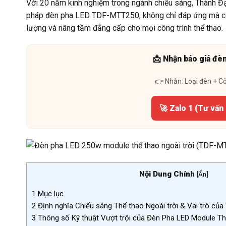
Với 20 năm kinh nghiệm trong ngành chiếu sáng, Thành Đạ
pháp đèn pha LED TDF-MTT250, không chỉ đáp ứng mà còn 
lượng và nâng tầm đẳng cấp cho mọi công trình thể thao.
📩 Nhận báo giá đè
👉 Nhắn: Loại đèn + C
🚀 Zalo 1 (Tư vấn
Nội Dung Chính
[
Ẩn
]
1
Mục lục
2
Định nghĩa Chiếu sáng Thể thao Ngoài trời & Vai trò c
3
Thông số Kỹ thuật Vượt trội của Đèn Pha LED Module 