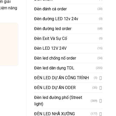
n giải
 kiệm năng
Đèn đánh cá order
(20)
Đèn đường LED 12v 24v
(0)
Đèn đường led order
(68)
Đèn Exit Và Sự Cố
(5)
Đèn LED 12V 24V
(15)
Đèn led chống nổ order
(54)
Đèn led dân dụng TDL
(255)
ĐÈN LED DỰ ÁN CÔNG TRÌNH
(5)
ĐÈN LED DỰ ÁN ODER
(35)
Đèn led đường phố (Street
(309)
light)
ĐÈN LED NHÀ XƯỞNG
(177)