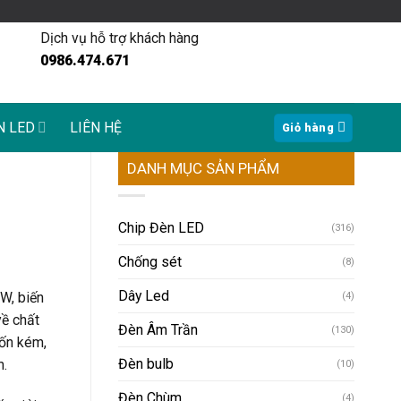
Dịch vụ hỗ trợ khách hàng
0986.474.671
N LED
LIÊN HỆ
Giỏ hàng
DANH MỤC SẢN PHẨM
Chip Đèn LED
(316)
Chống sét
(8)
Dây Led
W, biến
(4)
về chất
Đèn Âm Trần
(130)
tốn kém,
Đèn bulb
m.
(10)
Đèn Chùm
(4)