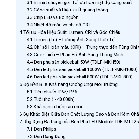
3.1
Bí mật chuyên gia: Tối ưu hóa mật độ công suất
3.2
Công suất và Hiệu suất quang thông
3.3
Chip LED và Bộ nguồn
3.4
Nhiệt độ màu và chỉ số CRI
4
Tối ưu Hóa Hiệu Suất: Lumen, CRI và Góc Chiếu
4.1
Lumen (lm) – Lượng Ánh Sáng Thực Tế
4.2
Chỉ số Hoàn màu (CRI) – Trung thực đến Từng Chi t
4.3
Góc Chiếu – Phân Bố Ánh Sáng Thông Minh
4.4
Đèn pha sân pickleball 50W (TDLF-MKH50)
4.5
Đèn led pha sân pickleball 1000W (TDLF-MKH1000)
4.6
Đèn led pha sân pickleball 800W (TDLF-MKH800)
5
Độ Bền Bỉ & Khả năng Chống Chọi Môi Trường
5.1
Tiêu chuẩn IP65/IP66
5.2
Tuổi thọ (> 40.000h)
5.3
Khả năng chống ăn mòn
6
Sự Khác Biệt Giữa Đèn Chất Lượng Cao và Đèn Kém Chấ
7
Ứng Dụng Đa Dạng của Đèn Pha LED Module TDF-MTT25
7.1
Đèn Philips
7.2
Đèn Rạng Đông