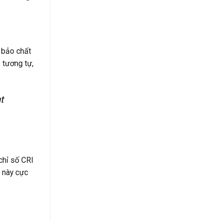
 bảo chất
 tương tự,
t
chỉ số CRI
u này cực