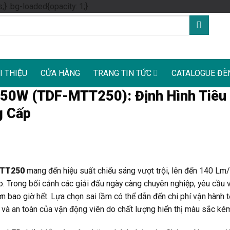
Skip
s;} .bg-loaded{opacity: 1;}
to
content
I THIỆU
CỬA HÀNG
TRANG TIN TỨC
CATALOGUE ĐÈ
250W (TDF-MTT250): Định Hình Tiêu
g Cấp
MTT250
mang đến hiệu suất chiếu sáng vượt trội, lên đến 140 Lm/
o. Trong bối cảnh các giải đấu ngày càng chuyên nghiệp, yêu cầu 
ơn bao giờ hết. Lựa chọn sai lầm có thể dẫn đến chi phí vận hành 
m và an toàn của vận động viên do chất lượng hiển thị màu sắc ké