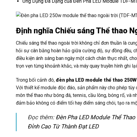
Ứng Dụng Đa Dạng của Đèn Pha LED Module TDF-M
Định nghĩa Chiếu sáng Thể thao N
Chiếu sáng thể thao ngoài trời không chỉ đơn thuần là cun
hỏi sự cân bằng hoàn hảo giữa cường độ, sự đồng đều, chỉ
điều kiện ánh sáng ban ngày một cách chân thực nhất, cho
trọn vẹn từng khoảnh khắc, và máy quay truyền hình ghi lạ
Trong bối cảnh đó,
đèn pha LED module thể thao 25
Với thiết kế module độc đáo, sản phẩm này cho phép tùy 
môn thể thao như bóng đá, tennis, cầu lông, bóng rổ, và n
đảm bảo không có điểm tối hay điểm sáng chói, tạo ra mộ
Đọc thêm:
Đèn Pha LED Module Thể Thao
Đỉnh Cao Từ Thành Đạt LED