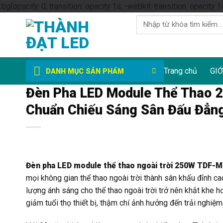
.bg{opacity: 0; transition: opacity 1s; -webkit-transition: opacity 1
Tìm
kiếm:
Trang chủ
GIỚ
DANH MỤC SẢN PHẨM
Đèn Pha LED Module Thể Thao 
Chuẩn Chiếu Sáng Sân Đấu Đẳn
Đèn pha LED module thể thao ngoài trời 250W TDF-
mọi không gian thể thao ngoài trời thành sân khấu đỉnh ca
lượng ánh sáng cho thể thao ngoài trời trở nên khắt khe h
giảm tuổi thọ thiết bị, thậm chí ảnh hưởng đến trải nghiệ