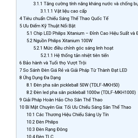
3.1.1
Tăng cường tính năng kháng nước và chống bụ
3.1.1.1
Vật liệu cao cấp
4
Tiêu chuẩn Chiếu Sáng Thể Thao Quốc Tế
5
Ưu Điểm Kỹ Thuật Nổi Bật
5.1
Chip LED Philips Xitanium – Đỉnh Cao Hiệu Suất và 
5.2
Nguồn Philips Xitanium 100W
5.2.1
Mức điều chỉnh góc sáng linh hoạt
5.2.1.1
Hệ thống tản nhiệt tiên tiến
6
Bảo hành và Tuổi thọ Vượt Trội
7
So Sánh Đèn Giá Rẻ và Giải Pháp Từ Thành Đạt LED
8
Ứng Dụng Đa Dạng
8.1
Đèn pha sân pickleball 50W (TDLF-MKH50)
8.2
Đèn led pha sân pickleball 1000w (TDLF-MKH1000)
9
Giải Pháp Hoàn Hảo Cho Sân Thể Thao
10
Bí Mật Chuyên Gia: Tối Ưu Chiếu Sáng Sân Thể Thao
10.1
Các Thương Hiệu Chiếu Sáng Uy Tín
10.2
Đèn Philips
10.3
Đèn Rạng Đông
10.4
Đèn TLC