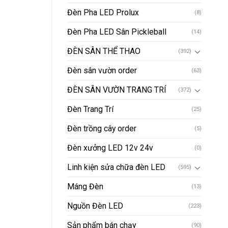
Đèn Pha LED Prolux
(8)
Đèn Pha LED Sân Pickleball
(14)
ĐÈN SÂN THỂ THAO
(392)
Đèn sân vườn order
(63)
ĐÈN SÂN VƯỜN TRANG TRÍ
(372)
Đèn Trang Trí
(25)
Đèn trồng cây order
(5)
Đèn xưởng LED 12v 24v
(0)
Linh kiện sửa chữa đèn LED
(595)
Máng Đèn
(13)
Nguồn Đèn LED
(223)
Sản phẩm bán chạy
(90)