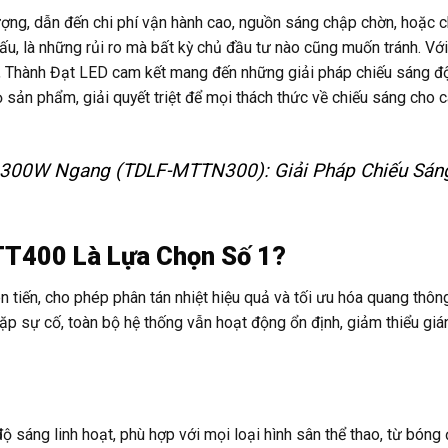
ượng, dẫn đến chi phí vận hành cao, nguồn sáng chập chờn, hoặc c
ấu, là những rủi ro mà bất kỳ chủ đầu tư nào cũng muốn tránh. Vớ
, Thành Đạt LED cam kết mang đến những giải pháp chiếu sáng đột
ọ sản phẩm, giải quyết triệt để mọi thách thức về chiếu sáng cho 
 300W Ngang (TDLF-MTTN300): Giải Pháp Chiếu Sán
MTT400 Là Lựa Chọn Số 1?
tiến, cho phép phân tán nhiệt hiệu quả và tối ưu hóa quang thôn
p sự cố, toàn bộ hệ thống vẫn hoạt động ổn định, giảm thiểu giá
 sáng linh hoạt, phù hợp với mọi loại hình sân thể thao, từ bóng