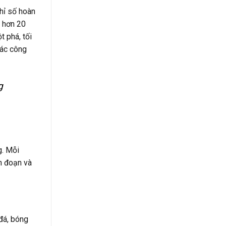
hỉ số hoàn
i hơn 20
 phá, tối
các công
g
g. Mỗi
n đoạn và
 đá, bóng