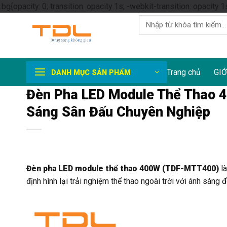
.bg{opacity: 0; transition: opacity 1s; -webkit-transition: opacity 1
Tìm
kiếm:
Trang chủ
GIỚ
DANH MỤC SẢN PHẨM
Đèn Pha LED Module Thể Thao 
Sáng Sân Đấu Chuyên Nghiệp
Đèn pha LED module thể thao 400W (TDF-MTT400)
là
định hình lại trải nghiệm thể thao ngoài trời với ánh sáng 