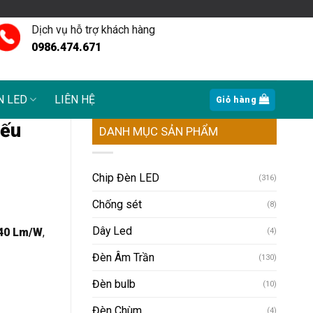
Dịch vụ hỗ trợ khách hàng
0986.474.671
N LED
LIÊN HỆ
Giỏ hàng
iếu
DANH MỤC SẢN PHẨM
Chip Đèn LED
(316)
Chống sét
(8)
Dây Led
40 Lm/W
,
(4)
Đèn Âm Trần
(130)
Đèn bulb
(10)
Đèn Chùm
(4)