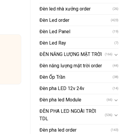
Đèn led nhà xưởng order
(26)
Đèn Led order
(423)
Đèn Led Panel
(19)
Đèn Led Ray
(7)
ĐÈN NĂNG LƯỢNG MẶT TRỜI
(166)
Đèn năng lượng mặt trời order
(44)
Đèn Ốp Trần
(38)
Đèn pha LED 12v 24v
(14)
Đèn pha led Module
(66)
ĐÈN PHA LED NGOÀI TRỜI
(536)
TDL
Đèn pha led order
(143)