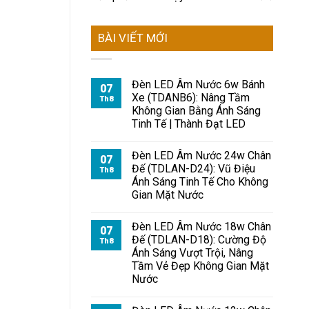
BÀI VIẾT MỚI
Đèn LED Âm Nước 6w Bánh
07
Xe (TDANB6): Nâng Tầm
Th8
Không Gian Bằng Ánh Sáng
Tinh Tế | Thành Đạt LED
Đèn LED Âm Nước 24w Chân
07
Đế (TDLAN-D24): Vũ Điệu
Th8
Ánh Sáng Tinh Tế Cho Không
Gian Mặt Nước
Đèn LED Âm Nước 18w Chân
07
Đế (TDLAN-D18): Cường Độ
Th8
Ánh Sáng Vượt Trội, Nâng
Tầm Vẻ Đẹp Không Gian Mặt
Nước