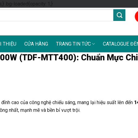
Skip
s;} .bg-loaded{opacity: 1;}
to
content
I THIỆU
CỬA HÀNG
TRANG TIN TỨC
CATALOGUE ĐÈ
400W (TDF-MTT400): Chuẩn Mực Ch
 đỉnh cao của công nghệ chiếu sáng, mang lại hiệu suất lên đến
1
đồng nhất, mạnh mẽ và bền bỉ vượt trội.