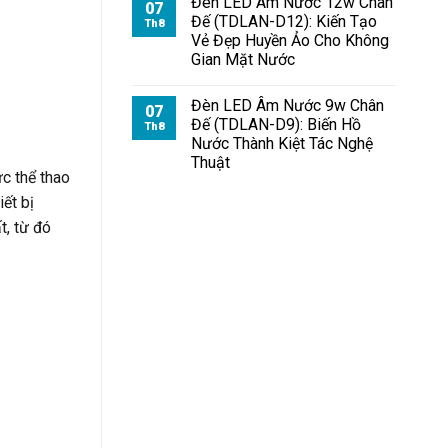
Đèn LED Âm Nước 12w Chân
07
Đế (TDLAN-D12): Kiến Tạo
Th8
Vẻ Đẹp Huyền Ảo Cho Không
Gian Mặt Nước
Đèn LED Âm Nước 9w Chân
07
Đế (TDLAN-D9): Biến Hồ
Th8
Nước Thành Kiệt Tác Nghệ
Thuật
c thể thao
ết bị
t, từ đó