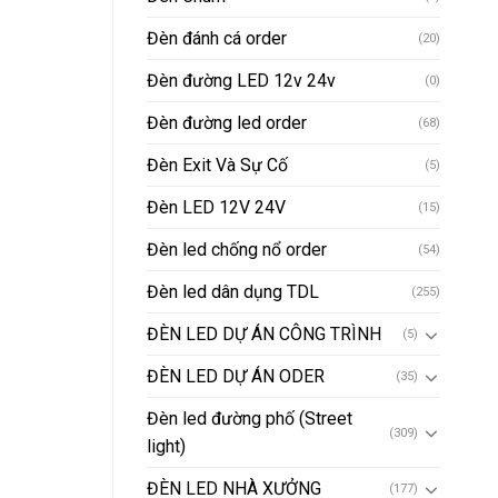
Đèn đánh cá order
(20)
Đèn đường LED 12v 24v
(0)
Đèn đường led order
(68)
Đèn Exit Và Sự Cố
(5)
Đèn LED 12V 24V
(15)
Đèn led chống nổ order
(54)
Đèn led dân dụng TDL
(255)
ĐÈN LED DỰ ÁN CÔNG TRÌNH
(5)
ĐÈN LED DỰ ÁN ODER
(35)
Đèn led đường phố (Street
(309)
light)
ĐÈN LED NHÀ XƯỞNG
(177)