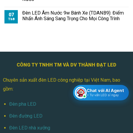
Đèn LED Âm Nước 9w Bánh Xe (TDANB9): Điểm
07
Nhấn Ánh Sáng Sang Trọng Cho Mọi Công Trình
Th8
CÔNG TY TNHH TM VÀ DV THÀNH ĐẠT LED
Chuyên sản xuất đèn LED công nghiệp tại Việt Nam, bao
gồm:
Chat với AI Agent
⚡ Tư vấn LED sỉ ngay
Đèn pha LED
Đèn đường LED
Đèn LED nhà xưởng