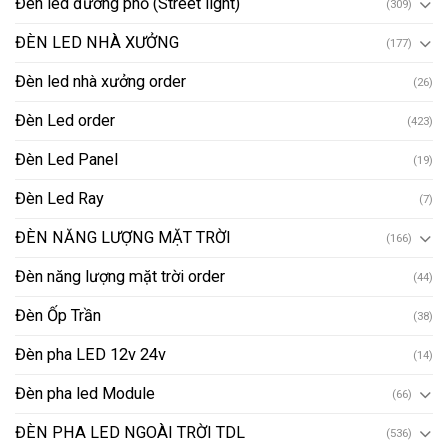
Đèn led đường phố (Street light)
(309)
ĐÈN LED NHÀ XƯỞNG
(177)
Đèn led nhà xưởng order
(26)
Đèn Led order
(423)
Đèn Led Panel
(19)
Đèn Led Ray
(7)
ĐÈN NĂNG LƯỢNG MẶT TRỜI
(166)
Đèn năng lượng mặt trời order
(44)
Đèn Ốp Trần
(38)
Đèn pha LED 12v 24v
(14)
Đèn pha led Module
(66)
ĐÈN PHA LED NGOÀI TRỜI TDL
(536)