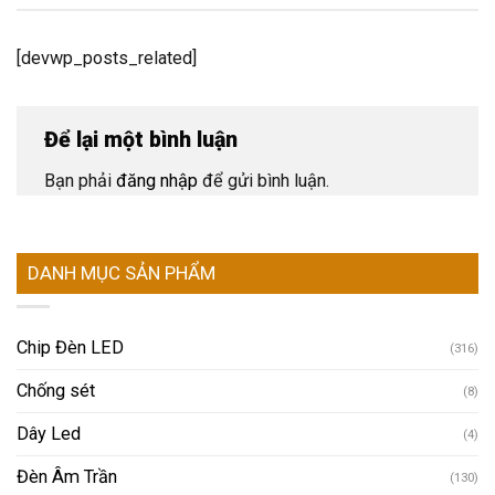
[devwp_posts_related]
Để lại một bình luận
Bạn phải
đăng nhập
để gửi bình luận.
DANH MỤC SẢN PHẨM
Chip Đèn LED
(316)
Chống sét
(8)
Dây Led
(4)
Đèn Âm Trần
(130)