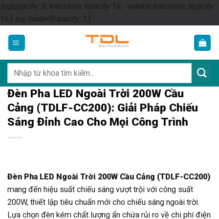
.bg{opacity: 0; transition: opacity 1s; -webkit-transition: opacity
Skip
1s;} .bg-loaded{opacity: 1;}
to
content
Tìm
kiếm:
Đèn Pha LED Ngoài Trời 200W Cầu
Cảng (TDLF-CC200): Giải Pháp Chiếu
Sáng Đỉnh Cao Cho Mọi Công Trình
Đèn Pha LED Ngoài Trời 200W Cầu Cảng (TDLF-CC200)
mang đến hiệu suất chiếu sáng vượt trội với công suất
200W, thiết lập tiêu chuẩn mới cho chiếu sáng ngoài trời.
Lựa chọn đèn kém chất lượng ẩn chứa rủi ro về chi phí điện