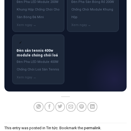
Đèn Pha LED Module 200W
Đèn Pha Sân Bóng Rổ 200W
Khung Hộp Chống Chói Cho
Chống Chói Module Khung
Sân Bóng Đá Mini
Hộp
✓
Đèn sân tennis 400w
module chống chói loá
Đèn Pha LED Module 400W
Chống Chói Loá Sân Tennis
This entry was posted in
Tin tức
. Bookmark the
permalink
.