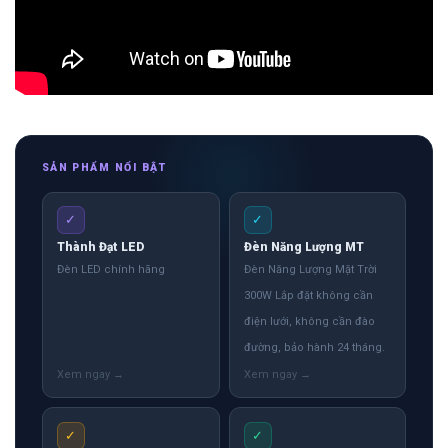
SẢN PHẨM NỔI BẬT
✓
✓
Thành Đạt LED
Đèn Năng Lượng MT
Đèn LED chính hãng
Đèn Năng Lượng Mặt Trời
300W Lắp đặt không cần
điện lưới, không cần đào
đường, bảo hành 24 tháng.
✓
✓