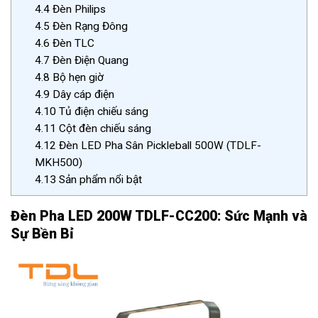
4.4
Đèn Philips
4.5
Đèn Rạng Đông
4.6
Đèn TLC
4.7
Đèn Điện Quang
4.8
Bộ hẹn giờ
4.9
Dây cáp điện
4.10
Tủ điện chiếu sáng
4.11
Cột đèn chiếu sáng
4.12
Đèn LED Pha Sân Pickleball 500W (TDLF-
MKH500)
4.13
Sản phẩm nổi bật
Đèn Pha LED 200W TDLF-CC200: Sức Mạnh và
Sự Bền Bỉ