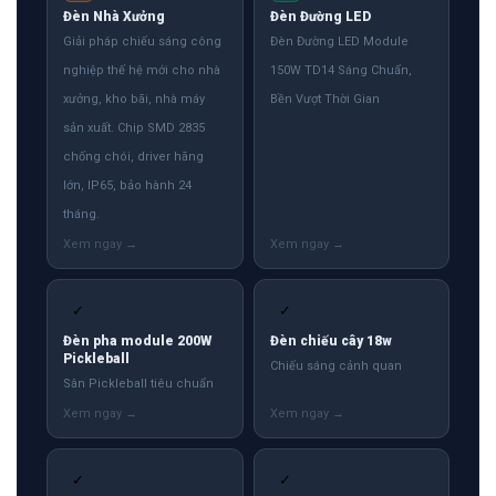
Đèn Nhà Xưởng
Đèn Đường LED
Giải pháp chiếu sáng công
Đèn Đường LED Module
nghiệp thế hệ mới cho nhà
150W TD14 Sáng Chuẩn,
xưởng, kho bãi, nhà máy
Bền Vượt Thời Gian
sản xuất. Chip SMD 2835
chống chói, driver hãng
lớn, IP65, bảo hành 24
tháng.
✓
✓
Đèn pha module 200W
Đèn chiếu cây 18w
Pickleball
Chiếu sáng cảnh quan
Sân Pickleball tiêu chuẩn
✓
✓