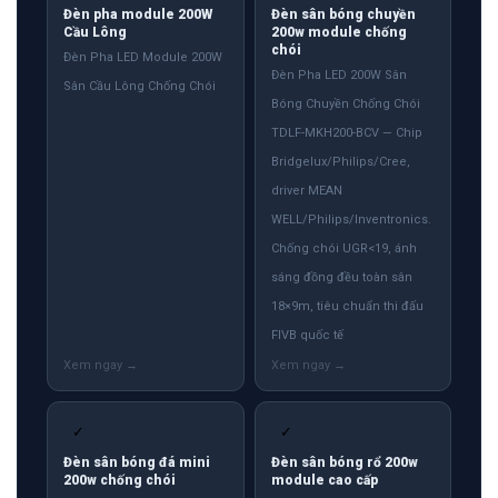
Đèn pha module 200W
Đèn sân bóng chuyền
Cầu Lông
200w module chống
chói
Đèn Pha LED Module 200W
Đèn Pha LED 200W Sân
Sân Cầu Lông Chống Chói
Bóng Chuyền Chống Chói
TDLF-MKH200-BCV — Chip
Bridgelux/Philips/Cree,
driver MEAN
WELL/Philips/Inventronics.
Chống chói UGR<19, ánh
sáng đồng đều toàn sân
18×9m, tiêu chuẩn thi đấu
FIVB quốc tế
✓
✓
Đèn sân bóng đá mini
Đèn sân bóng rổ 200w
200w chống chói
module cao cấp