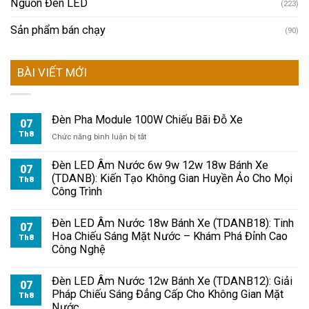
Nguồn Đèn LED
(223)
Sản phẩm bán chạy
(90)
BÀI VIẾT MỚI
Đèn Pha Module 100W Chiếu Bãi Đỗ Xe
07
Th8
ở
Chức năng bình luận bị tắt
Đèn
Pha
Đèn LED Âm Nước 6w 9w 12w 18w Bánh Xe
07
Module
(TDANB): Kiến Tạo Không Gian Huyền Ảo Cho Mọi
Th8
100W
Công Trình
Chiếu
Bãi
Đèn LED Âm Nước 18w Bánh Xe (TDANB18): Tinh
Đỗ
07
Hoa Chiếu Sáng Mặt Nước – Khám Phá Đỉnh Cao
Xe
Th8
Công Nghệ
Đèn LED Âm Nước 12w Bánh Xe (TDANB12): Giải
07
Pháp Chiếu Sáng Đẳng Cấp Cho Không Gian Mặt
Th8
Nước