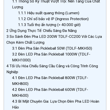
1.1
Thông Số Kỹ Thuật Vượt Trội: Nền Tảng Của Chất
Lượng
1.1.1
Hiệu suất quang thông (Lumen)
1.1.2
Chỉ số bảo vệ IP (Ingress Protection)
1.1.3
Tuổi thọ ấn tượng (> 40.000 giờ)
2
Ứng Dụng Thực Tế: Chiếu Sáng Đa Năng
3
So Sánh Đèn Pha LED 200W TDLF-CC200 Với Các Lựa
Chọn Kém Chất Lượng
3.1
Đèn Pha Sân Pickleball 50W (TDLF-MKH50)
3.2
Đèn LED Pha Sân Pickleball 1000W (TDLF-
MKH1000)
4
Tối Ưu Hóa Chiếu Sáng Cầu Cảng và Công Trình Công
Nghiệp
4.1
Đèn LED Pha Sân Pickleball 800W (TDLF-
MKH800)
4.2
Đèn LED Pha Sân Pickleball 600W (TDLF-
MKH600)
4.3
Bí Mật Chuyên Gia: Lựa Chọn Đèn Pha LED Hoàn
Hảo