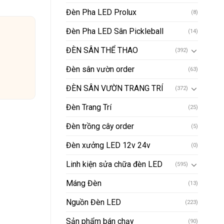
Đèn Pha LED Prolux
(8)
Đèn Pha LED Sân Pickleball
(14)
ĐÈN SÂN THỂ THAO
(392)
Đèn sân vườn order
(63)
ĐÈN SÂN VƯỜN TRANG TRÍ
(372)
Đèn Trang Trí
(25)
Đèn trồng cây order
(5)
Đèn xưởng LED 12v 24v
(0)
Linh kiện sửa chữa đèn LED
(595)
Máng Đèn
(13)
Nguồn Đèn LED
(223)
Sản phẩm bán chạy
(90)