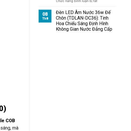
ở
Chức năng bình luận bị tắt
Đèn
Pha
Đèn LED Âm Nước 36w Đế
08
Module
Chôn (TDLAN-DC36): Tinh
Th8
100W
Hoa Chiếu Sáng Định Hình
Cho
Không Gian Nước Đẳng Cấp
Nhà
Xe
0)
ule COB
 sáng, mà