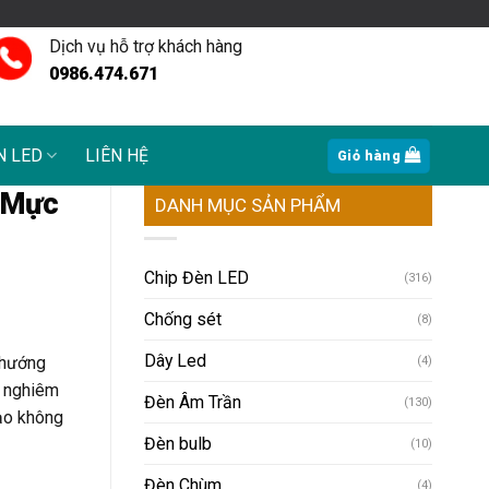
Dịch vụ hỗ trợ khách hàng
0986.474.671
N LED
LIÊN HỆ
Giỏ hàng
 Mực
DANH MỤC SẢN PHẨM
Chip Đèn LED
(316)
Chống sét
(8)
Dây Led
 hướng
(4)
g nghiêm
Đèn Âm Trần
(130)
tạo không
Đèn bulb
(10)
Đèn Chùm
(4)