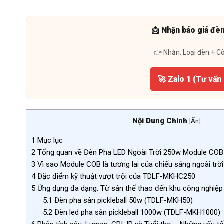
📩 Nhận báo giá đè
👉 Nhắn: Loại đèn + C
🚀 Zalo 1 (Tư vấn
Nội Dung Chính
[
Ẩn
]
1
Mục lục
2
Tổng quan về Đèn Pha LED Ngoài Trời 250w Module CO
3
Vì sao Module COB là tương lai của chiếu sáng ngoài trờ
4
Đặc điểm kỹ thuật vượt trội của TDLF-MKHC250
5
Ứng dụng đa dạng: Từ sân thể thao đến khu công nghiệp
5.1
Đèn pha sân pickleball 50w (TDLF-MKH50)
5.2
Đèn led pha sân pickleball 1000w (TDLF-MKH1000)