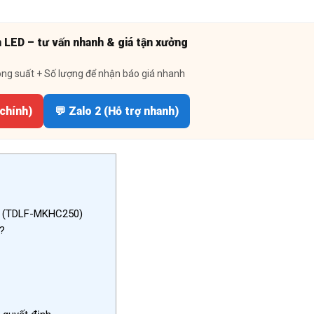
n LED – tư vấn nhanh & giá tận xưởng
ông suất + Số lượng để nhận báo giá nhanh
 chính)
💬 Zalo 2 (Hỗ trợ nhanh)
B (TDLF-MKHC250)
i?