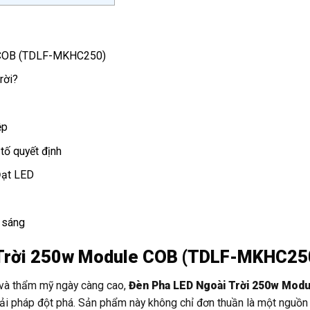
e COB (TDLF-MKHC250)
rời?
ệp
tố quyết định
Đạt LED
u sáng
 Trời 250w Module COB (TDLF-MKHC25
 và thẩm mỹ ngày càng cao,
Đèn Pha LED Ngoài Trời 250w Mod
ải pháp đột phá. Sản phẩm này không chỉ đơn thuần là một nguồn