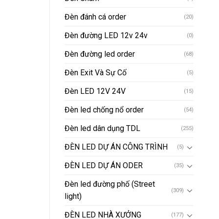
Đèn đánh cá order
(20)
Đèn đường LED 12v 24v
(0)
Đèn đường led order
(68)
Đèn Exit Và Sự Cố
(5)
Đèn LED 12V 24V
(15)
Đèn led chống nổ order
(54)
Đèn led dân dụng TDL
(255)
ĐÈN LED DỰ ÁN CÔNG TRÌNH
(5)
ĐÈN LED DỰ ÁN ODER
(35)
Đèn led đường phố (Street
(309)
light)
ĐÈN LED NHÀ XƯỞNG
(177)