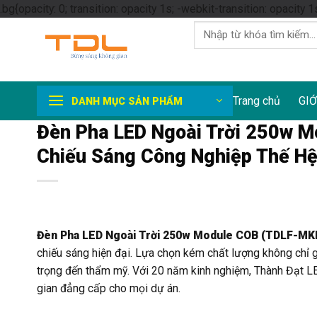
.bg{opacity: 0; transition: opacity 1s; -webkit-transition: opacity 1
Tìm
kiếm:
Trang chủ
GIỚ
DANH MỤC SẢN PHẨM
Đèn Pha LED Ngoài Trời 250w 
Chiếu Sáng Công Nghiệp Thế Hệ
Đèn Pha LED Ngoài Trời 250w Module COB (TDLF-M
chiếu sáng hiện đại. Lựa chọn kém chất lượng không chỉ g
trọng đến thẩm mỹ. Với 20 năm kinh nghiệm, Thành Đạt LE
gian đẳng cấp cho mọi dự án.