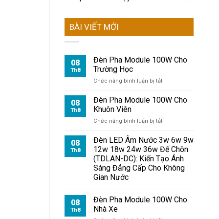
BÀI VIẾT MỚI
Đèn Pha Module 100W Cho
08
Trường Học
Th8
ở
Chức năng bình luận bị tắt
Đèn
Pha
Đèn Pha Module 100W Cho
08
Module
Khuôn Viên
Th8
100W
ở
Chức năng bình luận bị tắt
Cho
Đèn
Trường
Pha
Đèn LED Âm Nước 3w 6w 9w
Học
08
Module
12w 18w 24w 36w Đế Chôn
Th8
100W
(TDLAN-DC): Kiến Tạo Ánh
Cho
Sáng Đẳng Cấp Cho Không
Khuôn
Gian Nước
Viên
Đèn Pha Module 100W Cho
08
Nhà Xe
Th8