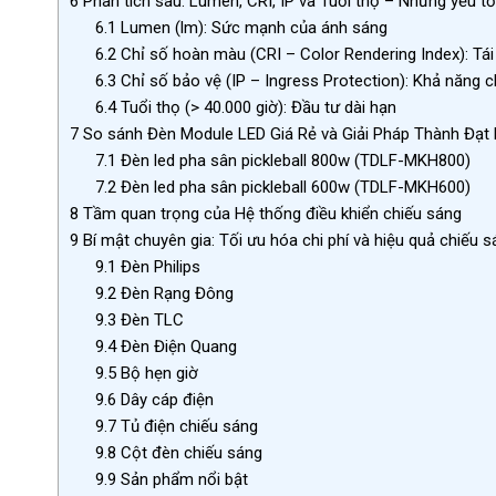
6
Phân tích sâu: Lumen, CRI, IP và Tuổi thọ – Những yếu tố
6.1
Lumen (lm): Sức mạnh của ánh sáng
6.2
Chỉ số hoàn màu (CRI – Color Rendering Index): Tá
6.3
Chỉ số bảo vệ (IP – Ingress Protection): Khả năng ch
6.4
Tuổi thọ (> 40.000 giờ): Đầu tư dài hạn
7
So sánh Đèn Module LED Giá Rẻ và Giải Pháp Thành Đạt
7.1
Đèn led pha sân pickleball 800w (TDLF-MKH800)
7.2
Đèn led pha sân pickleball 600w (TDLF-MKH600)
8
Tầm quan trọng của Hệ thống điều khiển chiếu sáng
9
Bí mật chuyên gia: Tối ưu hóa chi phí và hiệu quả chiếu 
9.1
Đèn Philips
9.2
Đèn Rạng Đông
9.3
Đèn TLC
9.4
Đèn Điện Quang
9.5
Bộ hẹn giờ
9.6
Dây cáp điện
9.7
Tủ điện chiếu sáng
9.8
Cột đèn chiếu sáng
9.9
Sản phẩm nổi bật