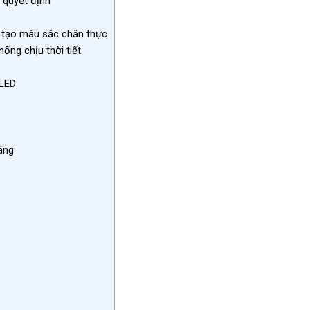
 quyết định
i tạo màu sắc chân thực
ống chịu thời tiết
 LED
sáng