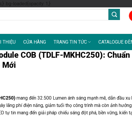
Skip
s;} .bg-loaded{opacity: 1;}
to
content
I THIỆU
CỬA HÀNG
TRANG TIN TỨC
CATALOGUE ĐÈ
Module COB (TDLF-MKHC250): Chuẩn
 Mới
KHC250)
mang đến 32.500 Lumen ánh sáng mạnh mẽ, dẫn đầu xu
ây lãng phí điện năng, giảm tuổi thọ công trình mà còn ảnh hưởn
D tự tin mang đến giải pháp chiếu sáng đột phá, bền vững, kiến 