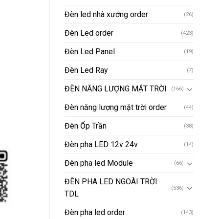
Đèn led nhà xưởng order
(26)
Đèn Led order
(423)
Đèn Led Panel
(19)
Đèn Led Ray
(7)
ĐÈN NĂNG LƯỢNG MẶT TRỜI
(166)
Đèn năng lượng mặt trời order
(44)
Đèn Ốp Trần
(38)
Đèn pha LED 12v 24v
(14)
Đèn pha led Module
(66)
ĐÈN PHA LED NGOÀI TRỜI
(536)
TDL
Đèn pha led order
(143)