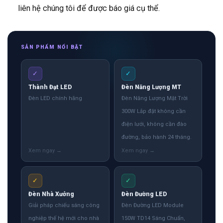
liên hệ chúng tôi để được báo giá cụ thể.
SẢN PHẨM NỔI BẬT
✓
✓
Thành Đạt LED
Đèn Năng Lượng MT
Đèn LED chính hãng
Đèn Năng Lượng Mặt Trời
300W Lắp đặt không cần
điện lưới, không cần đào
đường, bảo hành 24 tháng.
✓
✓
Đèn Nhà Xưởng
Đèn Đường LED
Giải pháp chiếu sáng công
Đèn Đường LED Module
nghiệp thế hệ mới cho nhà
150W TD14 Sáng Chuẩn,