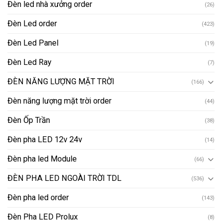
Đèn led nhà xưởng order
(26)
Đèn Led order
(423)
Đèn Led Panel
(19)
Đèn Led Ray
(7)
ĐÈN NĂNG LƯỢNG MẶT TRỜI
(166)
Đèn năng lượng mặt trời order
(44)
Đèn Ốp Trần
(38)
Đèn pha LED 12v 24v
(14)
Đèn pha led Module
(66)
ĐÈN PHA LED NGOÀI TRỜI TDL
(536)
Đèn pha led order
(143)
Đèn Pha LED Prolux
(8)