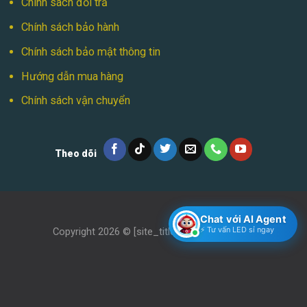
Chính sách đổi trả
Chính sách bảo hành
Chính sách bảo mật thông tin
Hướng dẫn mua hàng
Chính sách vận chuyển
Theo dõi
Chat với AI Agent
⚡ Tư vấn LED sỉ ngay
Copyright 2026 ©
[site_title]
. Thiết kế bởi
TDL