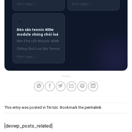
✓
Đèn sân tennis 400w
module chống chói loá
Đèn Pha LED Module 400W
Chống Chói Loá Sân Tennis
This entry was posted in
Tin tức
. Bookmark the
permalink
.
[devwp_posts_related]