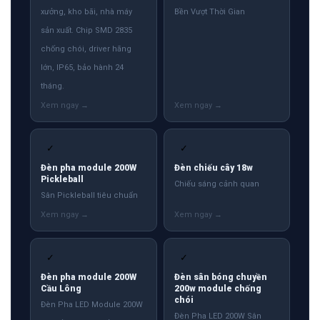
xưởng, kho bãi, nhà máy
Bền Vượt Thời Gian
sản xuất. Chip SMD 2835
chống chói, driver hãng
lớn, IP65, bảo hành 24
tháng.
✓
✓
Đèn pha module 200W
Đèn chiếu cây 18w
Pickleball
Chiếu sáng cảnh quan
Sân Pickleball tiêu chuẩn
✓
✓
Đèn pha module 200W
Đèn sân bóng chuyền
Cầu Lông
200w module chống
chói
Đèn Pha LED Module 200W
Đèn Pha LED 200W Sân