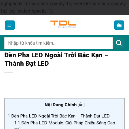
.bg{opacity: 0; transition: opacity 1s; -webkit-transition: opacity
Skip
1s;} .bg-loaded{opacity: 1;}
to
content
Tìm
kiếm:
Đèn Pha LED Ngoài Trời Bắc Kạn –
Thành Đạt LED
Nội Dung Chính
[
Ẩn
]
1
Đèn Pha LED Ngoài Trời Bắc Kạn – Thành Đạt LED
1.1
Đèn Pha LED Module: Giải Pháp Chiếu Sáng Cao