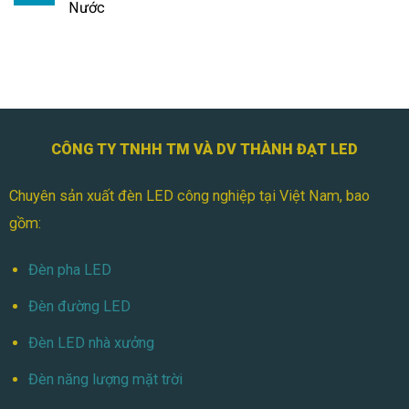
Nước
CÔNG TY TNHH TM VÀ DV THÀNH ĐẠT LED
Chuyên sản xuất đèn LED công nghiệp tại Việt Nam, bao
gồm:
Đèn pha LED
Đèn đường LED
Đèn LED nhà xưởng
Đèn năng lượng mặt trời