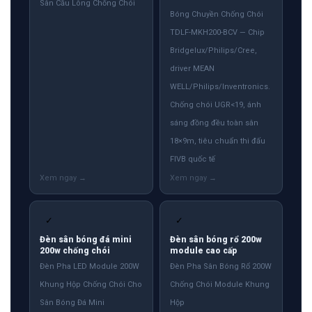
Sân Cầu Lông Chống Chói
Bóng Chuyền Chống Chói
TDLF-MKH200-BCV — Chip
Bridgelux/Philips/Cree,
driver MEAN
WELL/Philips/Inventronics.
Chống chói UGR<19, ánh
sáng đồng đều toàn sân
18×9m, tiêu chuẩn thi đấu
FIVB quốc tế
✓
✓
Đèn sân bóng đá mini
Đèn sân bóng rổ 200w
200w chống chói
module cao cấp
Đèn Pha LED Module 200W
Đèn Pha Sân Bóng Rổ 200W
Khung Hộp Chống Chói Cho
Chống Chói Module Khung
Sân Bóng Đá Mini
Hộp