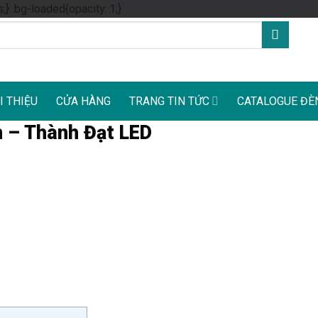
Skip
s;} .bg-loaded{opacity: 1;}
to
content
I THIỆU
CỬA HÀNG
TRANG TIN TỨC
CATALOGUE ĐÈ
n – Thành Đạt LED