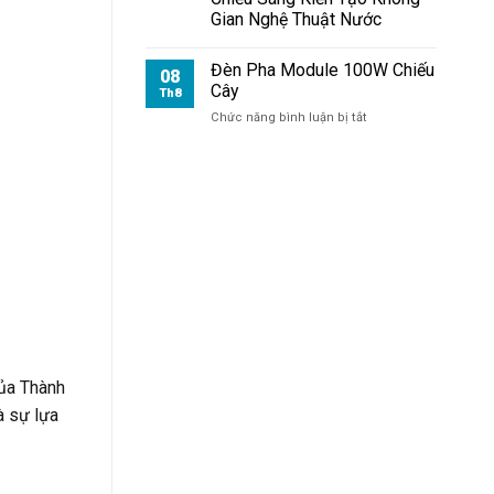
Chiếu
Gian Nghệ Thuật Nước
Mặt
Tiền
Đèn Pha Module 100W Chiếu
08
Cây
Th8
ở
Chức năng bình luận bị tắt
Đèn
Pha
Module
100W
Chiếu
Cây
của Thành
à sự lựa