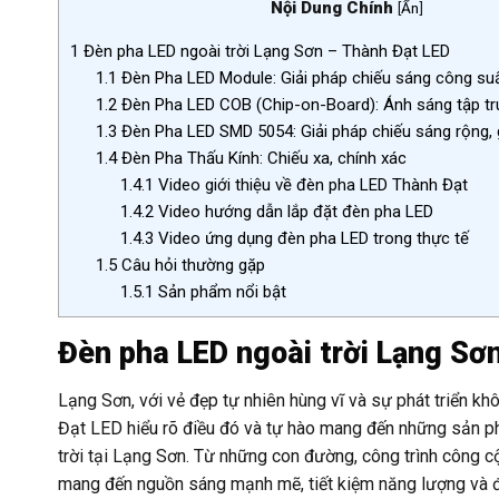
Nội Dung Chính
[
Ẩn
]
1
Đèn pha LED ngoài trời Lạng Sơn – Thành Đạt LED
1.1
Đèn Pha LED Module: Giải pháp chiếu sáng công su
1.2
Đèn Pha LED COB (Chip-on-Board): Ánh sáng tập tru
1.3
Đèn Pha LED SMD 5054: Giải pháp chiếu sáng rộng, g
1.4
Đèn Pha Thấu Kính: Chiếu xa, chính xác
1.4.1
Video giới thiệu về đèn pha LED Thành Đạt
1.4.2
Video hướng dẫn lắp đặt đèn pha LED
1.4.3
Video ứng dụng đèn pha LED trong thực tế
1.5
Câu hỏi thường gặp
1.5.1
Sản phẩm nổi bật
Đèn pha LED ngoài trời Lạng Sơ
Lạng Sơn, với vẻ đẹp tự nhiên hùng vĩ và sự phát triển kh
Đạt LED hiểu rõ điều đó và tự hào mang đến những sản p
trời tại Lạng Sơn. Từ những con đường, công trình công 
mang đến nguồn sáng mạnh mẽ, tiết kiệm năng lượng và đ