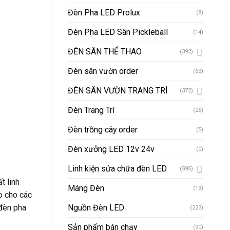
Đèn Pha LED Prolux
(8)
Đèn Pha LED Sân Pickleball
(14)
ĐÈN SÂN THỂ THAO
(392)
Đèn sân vườn order
(63)
ĐÈN SÂN VƯỜN TRANG TRÍ
(372)
Đèn Trang Trí
(25)
Đèn trồng cây order
(5)
Đèn xưởng LED 12v 24v
(0)
Linh kiện sửa chữa đèn LED
(595)
t linh
Máng Đèn
(13)
ảo cho các
Nguồn Đèn LED
 đèn pha
(223)
Sản phẩm bán chạy
(90)