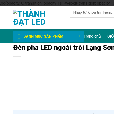
.bg{opacity: 0; transition: opacity 1s; -webkit-transition: opacity 1
Tìm
kiếm:
Trang chủ
GIỚ
DANH MỤC SẢN PHẨM
Đèn pha LED ngoài trời Lạng Sơ