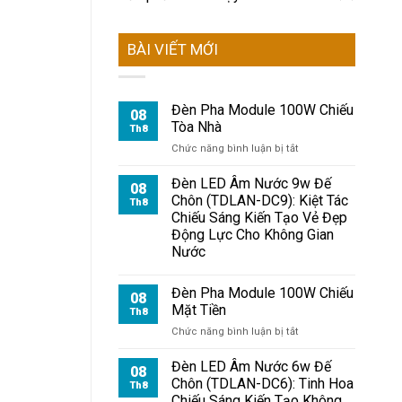
BÀI VIẾT MỚI
Đèn Pha Module 100W Chiếu
08
Tòa Nhà
Th8
ở
Chức năng bình luận bị tắt
Đèn
Pha
Đèn LED Âm Nước 9w Đế
08
Module
Chôn (TDLAN-DC9): Kiệt Tác
Th8
100W
Chiếu Sáng Kiến Tạo Vẻ Đẹp
Chiếu
Động Lực Cho Không Gian
Tòa
Nước
Nhà
Đèn Pha Module 100W Chiếu
08
Mặt Tiền
Th8
ở
Chức năng bình luận bị tắt
Đèn
Pha
Đèn LED Âm Nước 6w Đế
08
Module
Chôn (TDLAN-DC6): Tinh Hoa
Th8
100W
Chiếu Sáng Kiến Tạo Không