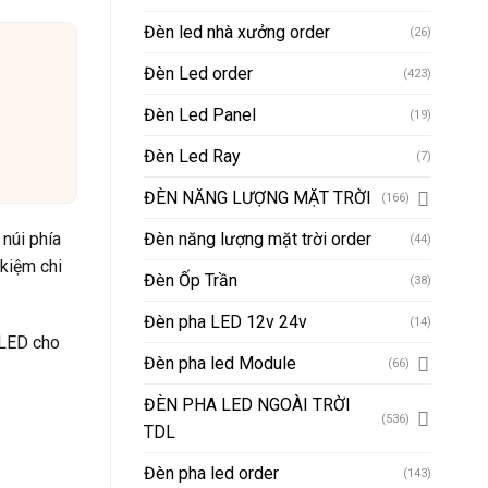
Đèn led nhà xưởng order
(26)
Đèn Led order
(423)
Đèn Led Panel
(19)
Đèn Led Ray
(7)
ĐÈN NĂNG LƯỢNG MẶT TRỜI
(166)
 núi phía
Đèn năng lượng mặt trời order
(44)
 kiệm chi
Đèn Ốp Trần
(38)
Đèn pha LED 12v 24v
(14)
 LED cho
Đèn pha led Module
(66)
ĐÈN PHA LED NGOÀI TRỜI
(536)
TDL
Đèn pha led order
(143)