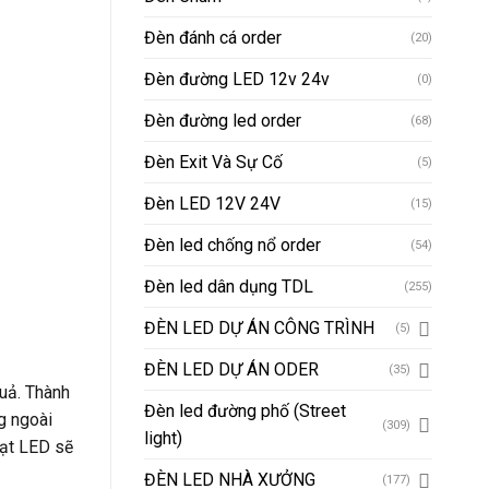
Đèn đánh cá order
(20)
Đèn đường LED 12v 24v
(0)
Đèn đường led order
(68)
Đèn Exit Và Sự Cố
(5)
Đèn LED 12V 24V
(15)
Đèn led chống nổ order
(54)
Đèn led dân dụng TDL
(255)
ĐÈN LED DỰ ÁN CÔNG TRÌNH
(5)
ĐÈN LED DỰ ÁN ODER
(35)
quả. Thành
Đèn led đường phố (Street
g ngoài
(309)
light)
Đạt LED sẽ
ĐÈN LED NHÀ XƯỞNG
(177)