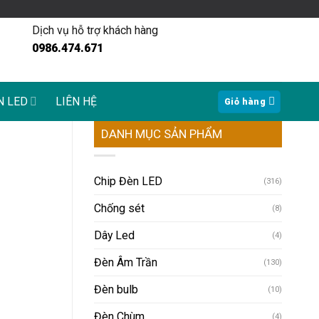
Dịch vụ hỗ trợ khách hàng
0986.474.671
N LED
LIÊN HỆ
Giỏ hàng
DANH MỤC SẢN PHẨM
Chip Đèn LED
(316)
Chống sét
(8)
Dây Led
(4)
Đèn Âm Trần
(130)
Đèn bulb
(10)
Đèn Chùm
(4)