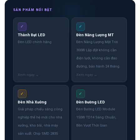
SẢN PHẨM NỔI BẬT
✓
✓
Thành Đạt LED
Đèn Năng Lượng MT
Đèn LED chính hãng
Đèn Năng Lượng Mặt Trời
300W Lắp đặt không cần
điện lưới, không cần đào
đường, bảo hành 24 tháng.
✓
✓
Đèn Nhà Xưởng
Đèn Đường LED
Giải pháp chiếu sáng công
Đèn Đường LED Module
nghiệp thế hệ mới cho nhà
150W TD14 Sáng Chuẩn,
xưởng, kho bãi, nhà máy
Bền Vượt Thời Gian
sản xuất. Chip SMD 2835