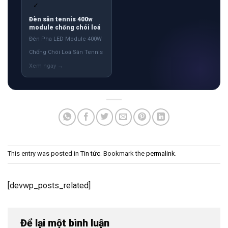
✓
Đèn sân tennis 400w
module chống chói loá
Đèn Pha LED Module 400W
Chống Chói Loá Sân Tennis
This entry was posted in
Tin tức
. Bookmark the
permalink
.
[devwp_posts_related]
Để lại một bình luận