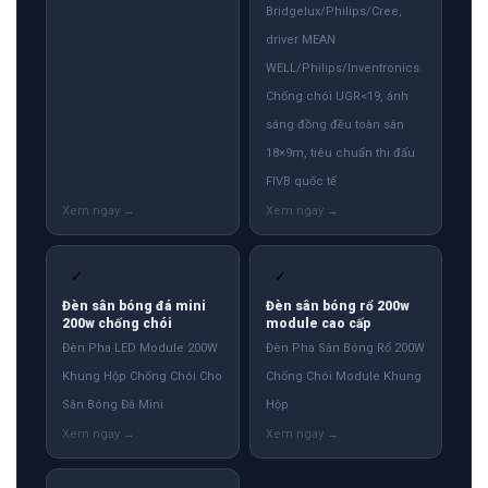
Bridgelux/Philips/Cree,
driver MEAN
WELL/Philips/Inventronics.
Chống chói UGR<19, ánh
sáng đồng đều toàn sân
18×9m, tiêu chuẩn thi đấu
FIVB quốc tế
✓
✓
Đèn sân bóng đá mini
Đèn sân bóng rổ 200w
200w chống chói
module cao cấp
Đèn Pha LED Module 200W
Đèn Pha Sân Bóng Rổ 200W
Khung Hộp Chống Chói Cho
Chống Chói Module Khung
Sân Bóng Đá Mini
Hộp