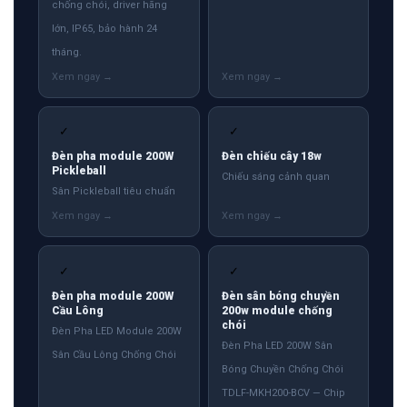
chống chói, driver hãng
lớn, IP65, bảo hành 24
tháng.
✓
✓
Đèn pha module 200W
Đèn chiếu cây 18w
Pickleball
Chiếu sáng cảnh quan
Sân Pickleball tiêu chuẩn
✓
✓
Đèn pha module 200W
Đèn sân bóng chuyền
Cầu Lông
200w module chống
chói
Đèn Pha LED Module 200W
Đèn Pha LED 200W Sân
Sân Cầu Lông Chống Chói
Bóng Chuyền Chống Chói
TDLF-MKH200-BCV — Chip