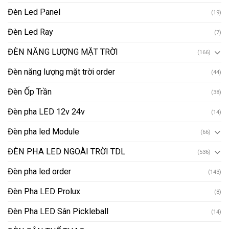
Đèn Led Panel
(19)
Đèn Led Ray
(7)
ĐÈN NĂNG LƯỢNG MẶT TRỜI
(166)
Đèn năng lượng mặt trời order
(44)
Đèn Ốp Trần
(38)
Đèn pha LED 12v 24v
(14)
Đèn pha led Module
(66)
ĐÈN PHA LED NGOÀI TRỜI TDL
(536)
Đèn pha led order
(143)
Đèn Pha LED Prolux
(8)
Đèn Pha LED Sân Pickleball
(14)