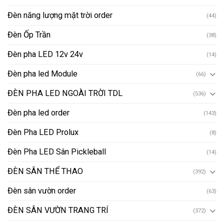
Đèn năng lượng mặt trời order
(44)
Đèn Ốp Trần
(38)
Đèn pha LED 12v 24v
(14)
Đèn pha led Module
(66)
ĐÈN PHA LED NGOÀI TRỜI TDL
(536)
Đèn pha led order
(143)
Đèn Pha LED Prolux
(8)
Đèn Pha LED Sân Pickleball
(14)
ĐÈN SÂN THỂ THAO
(392)
Đèn sân vườn order
(63)
ĐÈN SÂN VƯỜN TRANG TRÍ
(372)