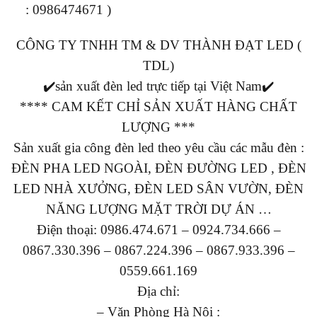
: 0986474671 )
CÔNG TY TNHH TM & DV THÀNH ĐẠT LED (
TDL)
✔️sản xuất đèn led trực tiếp tại Việt Nam✔️
**** CAM KẾT CHỈ SẢN XUẤT HÀNG CHẤT
LƯỢNG ***
Sản xuất gia công đèn led theo yêu cầu các mẫu đèn :
ĐÈN PHA LED NGOÀI, ĐÈN ĐƯỜNG LED , ĐÈN
LED NHÀ XƯỞNG, ĐÈN LED SÂN VƯỜN, ĐÈN
NĂNG LƯỢNG MẶT TRỜI DỰ ÁN …
Điện thoại: 0986.474.671 – 0924.734.666 –
0867.330.396 – 0867.224.396 – 0867.933.396 –
0559.661.169
Địa chỉ:
– Văn Phòng Hà Nội :