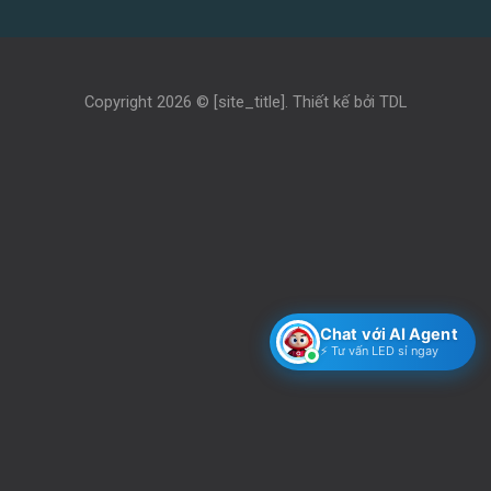
Copyright 2026 ©
[site_title]
. Thiết kế bởi
TDL
Chat với AI Agent
⚡ Tư vấn LED sỉ ngay