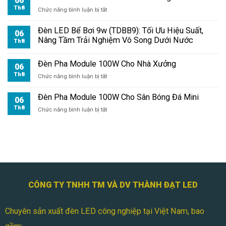
06
Đèn
Th8
ở
Chức năng bình luận bị tắt
Pha
Đèn
100W
Pha
Đèn LED Bể Bơi 9w (TDBB9): Tối Ưu Hiệu Suất,
Có
06
Module
Nâng Tầm Trải Nghiệm Vô Song Dưới Nước
Dễ
Th8
100W
Không?
Cho
Đèn Pha Module 100W Cho Nhà Xưởng
Kho
06
Hàng
Th8
ở
Chức năng bình luận bị tắt
Đèn
Pha
Đèn Pha Module 100W Cho Sân Bóng Đá Mini
06
Module
Th8
ở
Chức năng bình luận bị tắt
100W
Đèn
Cho
Pha
Nhà
Module
Xưởng
100W
Cho
Sân
Bóng
Đá
CÔNG TY TNHH TM VÀ DV THÀNH ĐẠT LED
Mini
Chuyên sản xuất đèn LED công nghiệp tại Việt Nam, bao