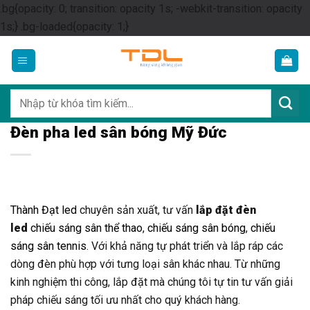
.bg{opacity: 0; transition: opacity 1s; -webkit-transition: opacity
Skip
1s;} .bg-loaded{opacity: 1;}
to
content
Tìm
kiếm:
Đèn pha led sân bóng Mỹ Đức
Thành Đạt led
chuyên sản xuất, tư vấn
lắp đặt đèn
led
chiếu sáng sân thể thao
,
chiếu sáng sân bóng
,
chiếu
sáng sân tennis
. Với khả năng tự phát triển và lắp ráp các
dòng đèn phù hợp với tưng loại sân khác nhau. Từ những
kinh nghiệm thi công, lắp đặt mà chúng tôi tự tin tư vấn giải
pháp chiếu sáng tối ưu nhất cho quý khách hàng.