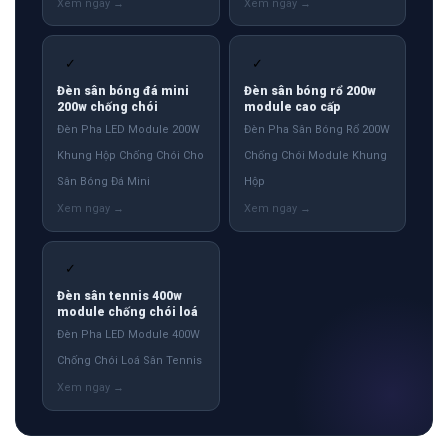
✓
✓
Đèn sân bóng đá mini
Đèn sân bóng rổ 200w
200w chống chói
module cao cấp
Đèn Pha LED Module 200W
Đèn Pha Sân Bóng Rổ 200W
Khung Hộp Chống Chói Cho
Chống Chói Module Khung
Sân Bóng Đá Mini
Hộp
✓
Đèn sân tennis 400w
module chống chói loá
Đèn Pha LED Module 400W
Chống Chói Loá Sân Tennis