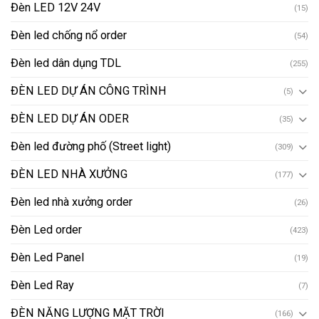
Đèn LED 12V 24V
(15)
Đèn led chống nổ order
(54)
Đèn led dân dụng TDL
(255)
ĐÈN LED DỰ ÁN CÔNG TRÌNH
(5)
ĐÈN LED DỰ ÁN ODER
(35)
Đèn led đường phố (Street light)
(309)
ĐÈN LED NHÀ XƯỞNG
(177)
Đèn led nhà xưởng order
(26)
Đèn Led order
(423)
Đèn Led Panel
(19)
Đèn Led Ray
(7)
ĐÈN NĂNG LƯỢNG MẶT TRỜI
(166)