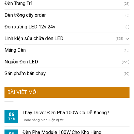
Đèn Trang Trí
(25)
Đèn trồng cây order
(5)
Đèn xưởng LED 12v 24v
(0)
Linh kiện sửa chữa đèn LED
(595)
Máng Đèn
(13)
Nguồn Đèn LED
(223)
Sản phẩm bán chạy
(90)
BÀI VIẾT MỚI
Thay Driver Đèn Pha 100W Có Dễ Không?
06
Th8
ở
Chức năng bình luận bị tắt
Thay
Driver
Đèn Pha Module 100W Cho Kho Hàng