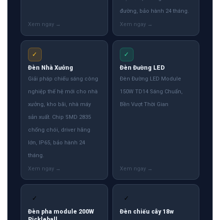
đường, bảo hành 24 tháng.
✓
✓
Đèn Nhà Xưởng
Đèn Đường LED
Giải pháp chiếu sáng công
Đèn Đường LED Module
nghiệp thế hệ mới cho nhà
150W TD14 Sáng Chuẩn,
xưởng, kho bãi, nhà máy
Bền Vượt Thời Gian
sản xuất. Chip SMD 2835
chống chói, driver hãng
lớn, IP65, bảo hành 24
tháng.
✓
✓
Đèn pha module 200W
Đèn chiếu cây 18w
Pickleball