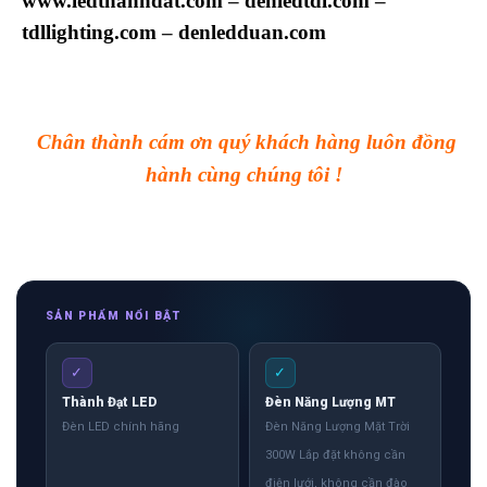
www.ledthanhdat.com
–
denledtdl.com
–
tdllighting.com
–
denledduan.com
Chân thành cám ơn quý khách hàng luôn đồng
hành cùng chúng tôi !
SẢN PHẨM NỔI BẬT
✓
✓
Thành Đạt LED
Đèn Năng Lượng MT
Đèn LED chính hãng
Đèn Năng Lượng Mặt Trời
300W Lắp đặt không cần
điện lưới, không cần đào