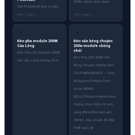
Chiếu sáng cảnh quan
Sân Pickleball tiêu chuẩn
✓
✓
Đèn pha module 200W
Đèn sân bóng chuyền
Cầu Lông
200w module chống
chói
Đèn Pha LED Module 200W
Đèn Pha LED 200W Sân
Sân Cầu Lông Chống Chói
Bóng Chuyền Chống Chói
TDLF-MKH200-BCV — Chip
Bridgelux/Philips/Cree,
driver MEAN
WELL/Philips/Inventronics.
Chống chói UGR<19, ánh
sáng đồng đều toàn sân
18×9m, tiêu chuẩn thi đấu
FIVB quốc tế