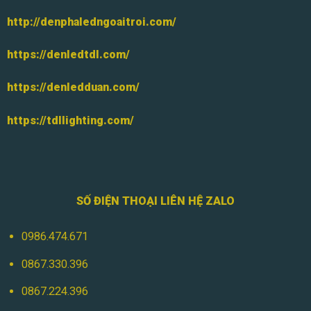
http://denphaledngoaitroi.com/
https://denledtdl.com/
https://denledduan.com/
https://tdllighting.com/
SỐ ĐIỆN THOẠI LIÊN HỆ ZALO
0986.474.671
0867.330.396
0867.224.396