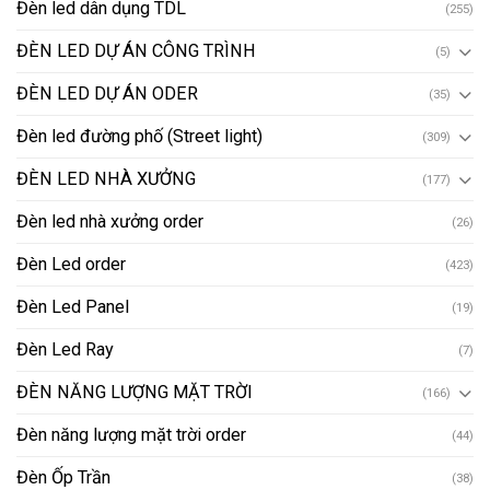
Đèn led dân dụng TDL
(255)
ĐÈN LED DỰ ÁN CÔNG TRÌNH
(5)
ĐÈN LED DỰ ÁN ODER
(35)
Đèn led đường phố (Street light)
(309)
ĐÈN LED NHÀ XƯỞNG
(177)
Đèn led nhà xưởng order
(26)
Đèn Led order
(423)
Đèn Led Panel
(19)
Đèn Led Ray
(7)
ĐÈN NĂNG LƯỢNG MẶT TRỜI
(166)
Đèn năng lượng mặt trời order
(44)
Đèn Ốp Trần
(38)