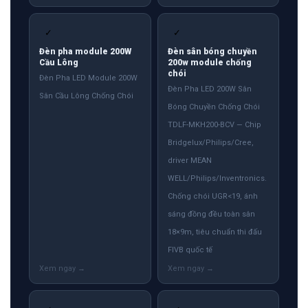
✓
✓
Đèn pha module 200W
Đèn sân bóng chuyền
Cầu Lông
200w module chống
chói
Đèn Pha LED Module 200W
Đèn Pha LED 200W Sân
Sân Cầu Lông Chống Chói
Bóng Chuyền Chống Chói
TDLF-MKH200-BCV — Chip
Bridgelux/Philips/Cree,
driver MEAN
WELL/Philips/Inventronics.
Chống chói UGR<19, ánh
sáng đồng đều toàn sân
18×9m, tiêu chuẩn thi đấu
FIVB quốc tế