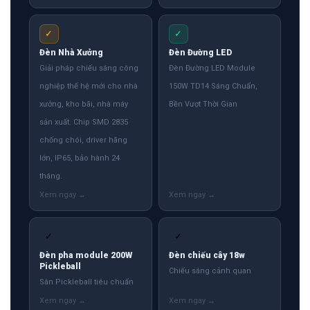
✓
✓
Đèn Nhà Xưởng
Đèn Đường LED
Giải pháp chiếu sáng công
Đèn Đường LED Module
nghiệp thế hệ mới cho nhà
150W TD14 Sáng Chuẩn,
xưởng, kho bãi, nhà máy
Bền Vượt Thời Gian
sản xuất. Chip SMD 2835
chống chói, driver hãng
lớn, IP65, bảo hành 24
tháng.
✓
✓
Đèn pha module 200W
Đèn chiếu cây 18w
Pickleball
Chiếu sáng cảnh quan
Sân Pickleball tiêu chuẩn