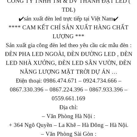
CÔNG TY TNHH TM & DV THÀNH ĐẠT LED (
TDL)
✔️sản xuất đèn led trực tiếp tại Việt Nam✔️
**** CAM KẾT CHỈ SẢN XUẤT HÀNG CHẤT
LƯỢNG ***
Sản xuất gia công đèn led theo yêu cầu các mẫu đèn :
ĐÈN PHA LED NGOÀI, ĐÈN ĐƯỜNG LED , ĐÈN
LED NHÀ XƯỞNG, ĐÈN LED SÂN VƯỜN, ĐÈN
NĂNG LƯỢNG MẶT TRỜI DỰ ÁN …
Điện thoại: 0986.474.671 – 0924.734.666 –
0867.330.396 – 0867.224.396 – 0867.933.396 –
0559.661.169
Địa chỉ:
– Văn Phòng Hà Nội :
+ 364 Ngô Quyền – La Khê – Hà Đông – Hà Nội.
– Văn Phòng Sài Gòn :