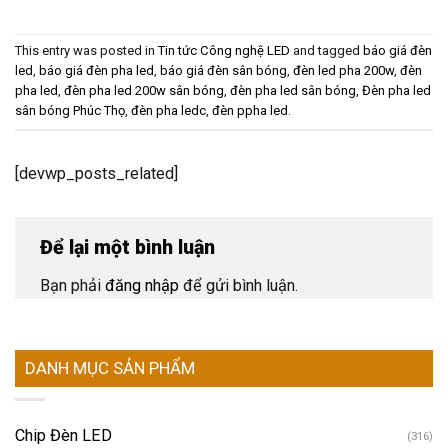
This entry was posted in
Tin tức Công nghệ LED
and tagged
báo giá đèn
led
,
báo giá đèn pha led
,
báo giá đèn sân bóng
,
đèn led pha 200w
,
đèn
pha led
,
đèn pha led 200w sân bóng
,
đèn pha led sân bóng
,
Đèn pha led
sân bóng Phúc Thọ
,
đèn pha ledc
,
đèn ppha led
.
[devwp_posts_related]
Để lại một bình luận
Bạn phải
đăng nhập
để gửi bình luận.
DANH MỤC SẢN PHẨM
Chip Đèn LED
(316)