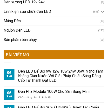
Đèn xưởng LED 12v 24v
(0)
Linh kiện sửa chữa đèn LED
(595)
Máng Đèn
(13)
Nguồn Đèn LED
(223)
Sản phẩm bán chạy
(90)
BÀI VIẾT MỚI
Đèn LED Bể Bơi 9w 12w 18w 24w 36w: Nâng Tầm
06
Không Gian Nước Với Giải Pháp Chiếu Sáng Đẳng
Th8
Cấp Từ Thành Đạt LED
Đèn Pha Module 100W Cho Sân Bóng Mini
06
Th8
ở
Chức năng bình luận bị tắt
Đèn
Pha
Đèn LED Bể Bơi 36w (TDBB36): Tuyệt Tác Chiếu