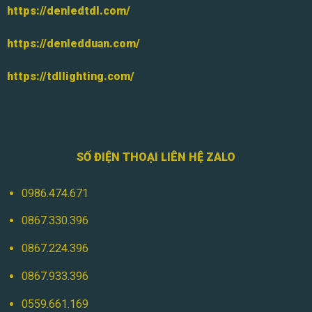
https://denledtdl.com/
https://denledduan.com/
https://tdllighting.com/
SỐ ĐIỆN THOẠI LIÊN HỆ ZALO
0986.474.671
0867.330.396
0867.224.396
0867.933.396
0559.661.169