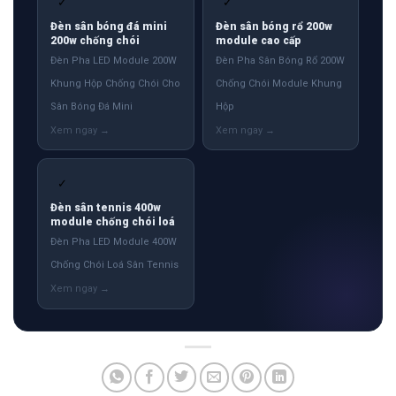
✓
✓
Đèn sân bóng đá mini
Đèn sân bóng rổ 200w
200w chống chói
module cao cấp
Đèn Pha LED Module 200W
Đèn Pha Sân Bóng Rổ 200W
Khung Hộp Chống Chói Cho
Chống Chói Module Khung
Sân Bóng Đá Mini
Hộp
✓
Đèn sân tennis 400w
module chống chói loá
Đèn Pha LED Module 400W
Chống Chói Loá Sân Tennis