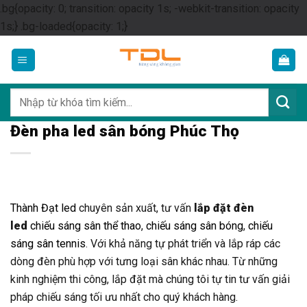
.bg{opacity: 0; transition: opacity 1s; -webkit-transition: opacity
Skip
1s;} .bg-loaded{opacity: 1;}
to
content
Tìm
kiếm:
Đèn pha led sân bóng Phúc Thọ
Thành Đạt led
chuyên sản xuất, tư vấn
lắp đặt đèn
led
chiếu sáng sân thể thao
,
chiếu sáng sân bóng
,
chiếu
sáng sân tennis
. Với khả năng tự phát triển và lắp ráp các
dòng đèn phù hợp với tưng loại sân khác nhau. Từ những
kinh nghiệm thi công, lắp đặt mà chúng tôi tự tin tư vấn giải
pháp chiếu sáng tối ưu nhất cho quý khách hàng.