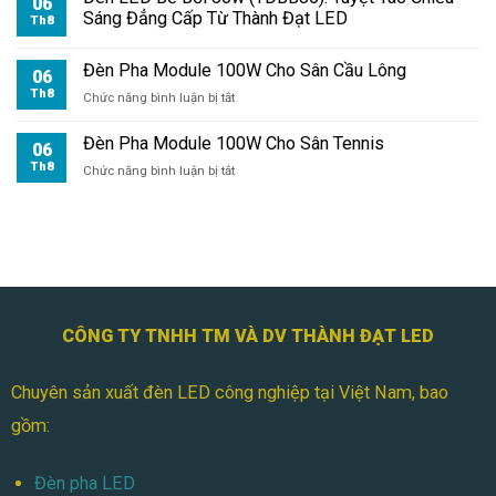
06
Module
Sáng Đẳng Cấp Từ Thành Đạt LED
Th8
100W
Cho
Đèn Pha Module 100W Cho Sân Cầu Lông
Sân
06
Bóng
Th8
ở
Chức năng bình luận bị tắt
Mini
Đèn
Pha
Đèn Pha Module 100W Cho Sân Tennis
06
Module
Th8
ở
Chức năng bình luận bị tắt
100W
Đèn
Cho
Pha
Sân
Module
Cầu
100W
Lông
Cho
Sân
Tennis
CÔNG TY TNHH TM VÀ DV THÀNH ĐẠT LED
Chuyên sản xuất đèn LED công nghiệp tại Việt Nam, bao
gồm:
Đèn pha LED