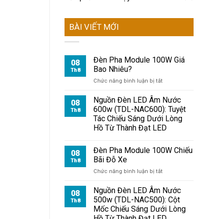
BÀI VIẾT MỚI
Đèn Pha Module 100W Giá
08
Bao Nhiêu?
Th8
ở
Chức năng bình luận bị tắt
Đèn
Pha
Nguồn Đèn LED Âm Nước
08
Module
600w (TDL-NAC600): Tuyệt
Th8
100W
Tác Chiếu Sáng Dưới Lòng
Giá
Hồ Từ Thành Đạt LED
Bao
Nhiêu?
Đèn Pha Module 100W Chiếu
08
Bãi Đỗ Xe
Th8
ở
Chức năng bình luận bị tắt
Đèn
Pha
Nguồn Đèn LED Âm Nước
08
Module
500w (TDL-NAC500): Cột
Th8
100W
Mốc Chiếu Sáng Dưới Lòng
Chiếu
Hồ Từ Thành Đạt LED