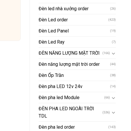
Đèn led nhà xưởng order
(26)
Đèn Led order
(423)
Đèn Led Panel
(19)
Đèn Led Ray
(7)
ĐÈN NĂNG LƯỢNG MẶT TRỜI
(166)
Đèn năng lượng mặt trời order
(44)
Đèn Ốp Trần
(38)
Đèn pha LED 12v 24v
(14)
Đèn pha led Module
(66)
ĐÈN PHA LED NGOÀI TRỜI
(536)
TDL
Đèn pha led order
(143)