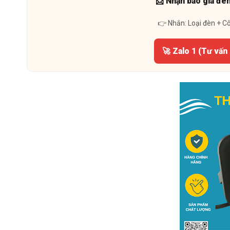
📩 Nhận báo giá đè
👉 Nhắn: Loại đèn + C
🚀 Zalo 1 (Tư vấn