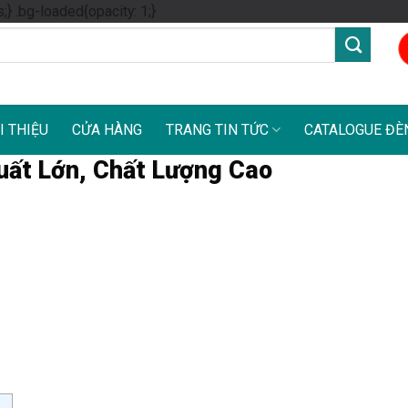
Skip
s;} .bg-loaded{opacity: 1;}
to
content
I THIỆU
CỬA HÀNG
TRANG TIN TỨC
CATALOGUE ĐÈ
uất Lớn, Chất Lượng Cao