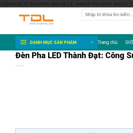
.bg{opacity: 0; transition: opacity 1s; -webkit-transition: opacity 1
Tìm
kiếm:
Trang chủ
GIỚ
DANH MỤC SẢN PHẨM
Đèn Pha LED Thành Đạt: Công S