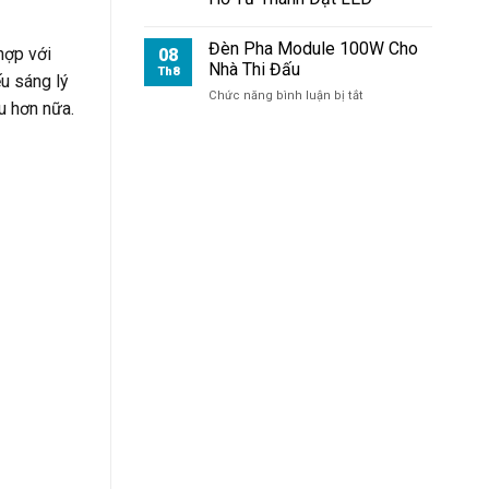
Bãi
Đỗ
Xe
Đèn Pha Module 100W Cho
hợp với
08
Nhà Thi Đấu
Th8
u sáng lý
ở
Chức năng bình luận bị tắt
u hơn nữa.
Đèn
Pha
Module
100W
Cho
Nhà
Thi
Đấu