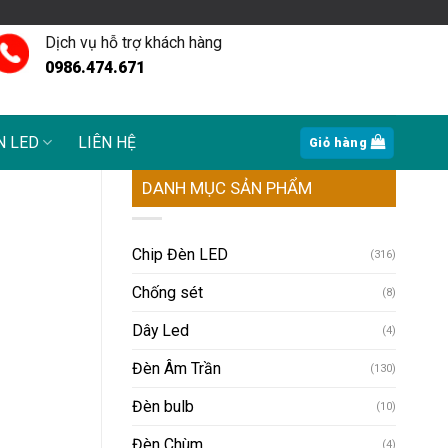
Dịch vụ hỗ trợ khách hàng
0986.474.671
N LED
LIÊN HỆ
Giỏ hàng
DANH MỤC SẢN PHẨM
Chip Đèn LED
(316)
Chống sét
(8)
Dây Led
(4)
Đèn Âm Trần
(130)
Đèn bulb
(10)
Đèn Chùm
(4)