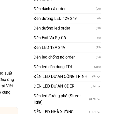
Đèn đánh cá order
(20)
Đèn đường LED 12v 24v
(0)
Đèn đường led order
(68)
Đèn Exit Và Sự Cố
(5)
Đèn LED 12V 24V
(15)
Đèn led chống nổ order
(54)
Đèn led dân dụng TDL
(255)
ng suất
ĐÈN LED DỰ ÁN CÔNG TRÌNH
(5)
 đáp ứng
tại Việt
ĐÈN LED DỰ ÁN ODER
(35)
y cùng
Đèn led đường phố (Street
(309)
light)
ĐÈN LED NHÀ XƯỞNG
(177)