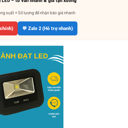
n LED – tư vấn nhanh & giá tận xưởng
ông suất + Số lượng để nhận báo giá nhanh
 chính)
💬 Zalo 2 (Hỗ trợ nhanh)