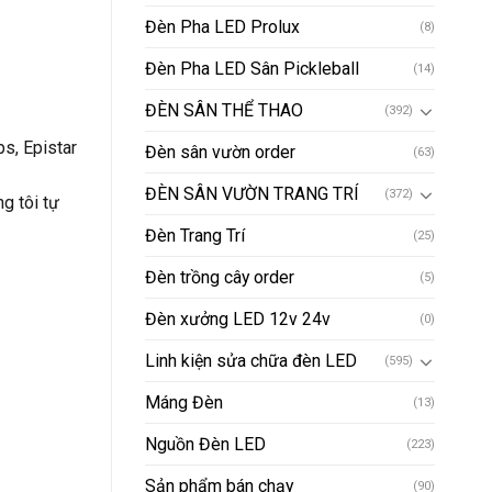
Đèn Pha LED Prolux
(8)
Đèn Pha LED Sân Pickleball
(14)
ĐÈN SÂN THỂ THAO
(392)
s, Epistar
Đèn sân vườn order
(63)
ĐÈN SÂN VƯỜN TRANG TRÍ
(372)
g tôi tự
Đèn Trang Trí
(25)
Đèn trồng cây order
(5)
Đèn xưởng LED 12v 24v
(0)
Linh kiện sửa chữa đèn LED
(595)
Máng Đèn
(13)
Nguồn Đèn LED
(223)
Sản phẩm bán chạy
(90)