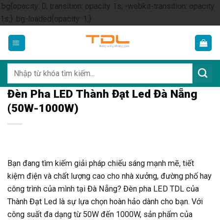
.bg{opacity: 0; transition: opacity 1s; -webkit-transition: opacity
Skip
1s;} .bg-loaded{opacity: 1;}
to
content
Tìm
kiếm:
Đèn Pha LED Thành Đạt Led Đà Nẵng
(50W-1000W)
Bạn đang tìm kiếm giải pháp chiếu sáng mạnh mẽ, tiết
kiệm điện và chất lượng cao cho nhà xưởng, đường phố hay
công trình của mình tại Đà Nẵng? Đèn pha LED TDL của
Thành Đạt Led là sự lựa chọn hoàn hảo dành cho bạn. Với
công suất đa dạng từ 50W đến 1000W, sản phẩm của