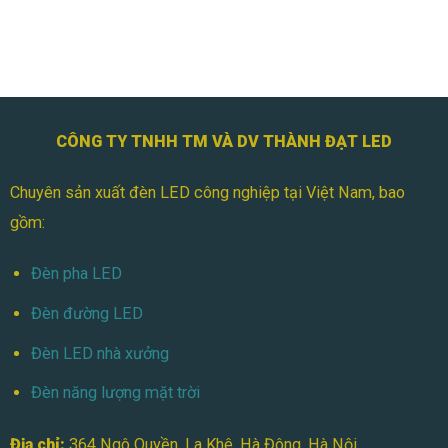
A
Đèn
Đến
Pha
Z
LED
Module
150W
Chính
Hãng
TDL
CÔNG TY TNHH TM VÀ DV THÀNH ĐẠT LED
|
Báo
Chuyên sản xuất đèn LED công nghiệp tại Việt Nam, bao
Giá
Mới
gồm:
Nhất
Đèn pha LED
Đèn đường LED
Đèn LED nhà xưởng
Đèn năng lượng mặt trời
Địa chỉ:
364 Ngô Quyền, La Khê, Hà Đông, Hà Nội