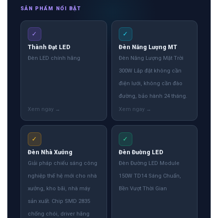
SẢN PHẨM NỔI BẬT
✓
✓
Thành Đạt LED
Đèn Năng Lượng MT
Đèn LED chính hãng
Đèn Năng Lượng Mặt Trời
300W Lắp đặt không cần
điện lưới, không cần đào
đường, bảo hành 24 tháng.
✓
✓
Đèn Nhà Xưởng
Đèn Đường LED
Giải pháp chiếu sáng công
Đèn Đường LED Module
nghiệp thế hệ mới cho nhà
150W TD14 Sáng Chuẩn,
xưởng, kho bãi, nhà máy
Bền Vượt Thời Gian
sản xuất. Chip SMD 2835
chống chói, driver hãng