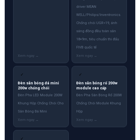
driver MEAN
WELL/Philips/Inventronics.
Chống chói UGR<19, ánh
sáng đồng đều toàn sân
18×9m, tiêu chuẩn thi đấu
FIVB quốc tế
✓
✓
Đèn sân bóng đá mini
Đèn sân bóng rổ 200w
200w chống chói
module cao cấp
Đèn Pha LED Module 200W
Đèn Pha Sân Bóng Rổ 200W
Khung Hộp Chống Chói Cho
Chống Chói Module Khung
Sân Bóng Đá Mini
Hộp
✓