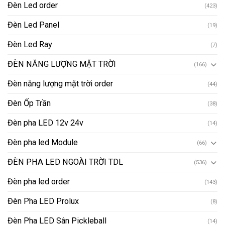
Đèn Led order
(423)
Đèn Led Panel
(19)
Đèn Led Ray
(7)
ĐÈN NĂNG LƯỢNG MẶT TRỜI
(166)
Đèn năng lượng mặt trời order
(44)
Đèn Ốp Trần
(38)
Đèn pha LED 12v 24v
(14)
Đèn pha led Module
(66)
ĐÈN PHA LED NGOÀI TRỜI TDL
(536)
Đèn pha led order
(143)
Đèn Pha LED Prolux
(8)
Đèn Pha LED Sân Pickleball
(14)