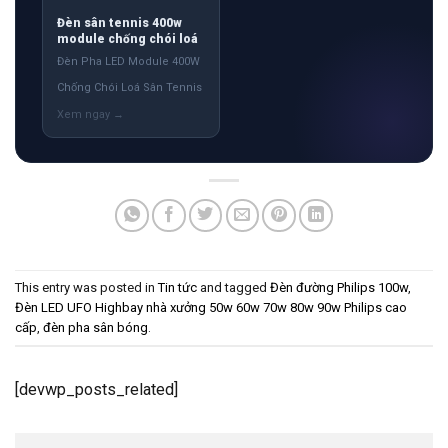
Đèn sân tennis 400w
module chống chói loá
Đèn Pha LED Module 400W
Chống Chói Loá Sân Tennis
This entry was posted in
Tin tức
and tagged
Đèn đường Philips 100w
,
Đèn LED UFO Highbay nhà xưởng 50w 60w 70w 80w 90w Philips cao
cấp
,
đèn pha sân bóng
.
[devwp_posts_related]