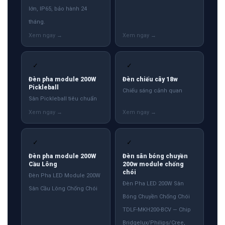
lớn, IP65, bảo hành 24
tháng.
✓
✓
Đèn pha module 200W
Đèn chiếu cây 18w
Pickleball
Chiếu sáng cảnh quan
Sân Pickleball tiêu chuẩn
✓
✓
Đèn pha module 200W
Đèn sân bóng chuyền
Cầu Lông
200w module chống
chói
Đèn Pha LED Module 200W
Đèn Pha LED 200W Sân
Sân Cầu Lông Chống Chói
Bóng Chuyền Chống Chói
TDLF-MKH200-BCV — Chip
Bridgelux/Philips/Cree,