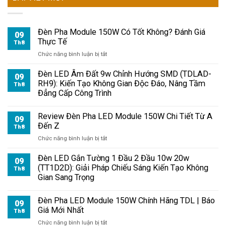
Đèn Pha Module 150W Có Tốt Không? Đánh Giá
09
Thực Tế
Th8
ở
Chức năng bình luận bị tắt
Đèn
Pha
Đèn LED Âm Đất 9w Chỉnh Hướng SMD (TDLAD-
09
Module
RH9): Kiến Tạo Không Gian Độc Đáo, Nâng Tầm
Th8
150W
Đẳng Cấp Công Trình
Có
Tốt
Review Đèn Pha LED Module 150W Chi Tiết Từ A
Không?
09
Đến Z
Đánh
Th8
Giá
ở
Chức năng bình luận bị tắt
Thực
Review
Tế
Đèn
Đèn LED Gắn Tường 1 Đầu 2 Đầu 10w 20w
09
Pha
(TT1D2D): Giải Pháp Chiếu Sáng Kiến Tạo Không
Th8
LED
Gian Sang Trọng
Module
150W
Đèn Pha LED Module 150W Chính Hãng TDL | Báo
Chi
09
Giá Mới Nhất
Tiết
Th8
Từ
ở
Chức năng bình luận bị tắt