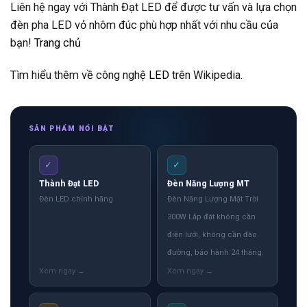
Liên hệ ngay với Thành Đạt LED để được tư vấn và lựa chọn
đèn pha LED vỏ nhôm đúc phù hợp nhất với nhu cầu của
bạn!
Trang chủ
Tìm hiểu thêm về công nghệ
LED
trên Wikipedia.
SẢN PHẨM NỔI BẬT
✓
✓
Thành Đạt LED
Đèn Năng Lượng MT
Đèn LED chính hãng
Đèn Năng Lượng Mặt Trời
300W Lắp đặt không cần
điện lưới, không cần đào
đường, bảo hành 24 tháng.