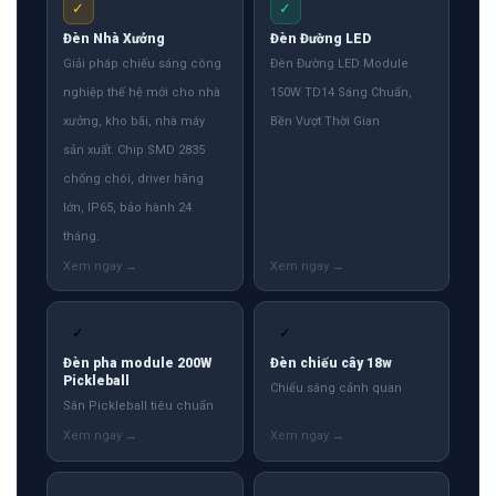
✓
✓
Đèn Nhà Xưởng
Đèn Đường LED
Giải pháp chiếu sáng công
Đèn Đường LED Module
nghiệp thế hệ mới cho nhà
150W TD14 Sáng Chuẩn,
xưởng, kho bãi, nhà máy
Bền Vượt Thời Gian
sản xuất. Chip SMD 2835
chống chói, driver hãng
lớn, IP65, bảo hành 24
tháng.
✓
✓
Đèn pha module 200W
Đèn chiếu cây 18w
Pickleball
Chiếu sáng cảnh quan
Sân Pickleball tiêu chuẩn