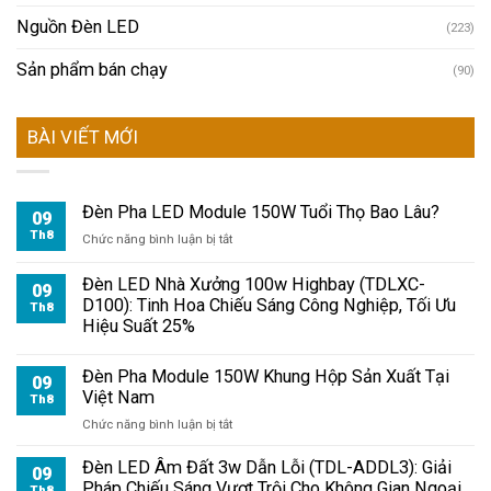
Nguồn Đèn LED
(223)
Sản phẩm bán chạy
(90)
BÀI VIẾT MỚI
Đèn Pha LED Module 150W Tuổi Thọ Bao Lâu?
09
Th8
ở
Chức năng bình luận bị tắt
Đèn
Pha
Đèn LED Nhà Xưởng 100w Highbay (TDLXC-
09
LED
D100): Tinh Hoa Chiếu Sáng Công Nghiệp, Tối Ưu
Th8
Module
Hiệu Suất 25%
150W
Tuổi
Đèn Pha Module 150W Khung Hộp Sản Xuất Tại
Thọ
09
Việt Nam
Bao
Th8
Lâu?
ở
Chức năng bình luận bị tắt
Đèn
Pha
Đèn LED Âm Đất 3w Dẫn Lỗi (TDL-ADDL3): Giải
09
Module
Pháp Chiếu Sáng Vượt Trội Cho Không Gian Ngoại
Th8