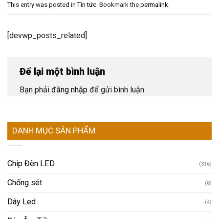
This entry was posted in
Tin tức
. Bookmark the
permalink
.
[devwp_posts_related]
Để lại một bình luận
Bạn phải
đăng nhập
để gửi bình luận.
DANH MỤC SẢN PHẨM
Chip Đèn LED
(316)
Chống sét
(8)
Dây Led
(4)