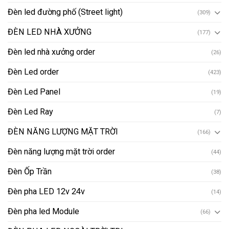
Đèn led đường phố (Street light)
(309)
ĐÈN LED NHÀ XƯỞNG
(177)
Đèn led nhà xưởng order
(26)
Đèn Led order
(423)
Đèn Led Panel
(19)
Đèn Led Ray
(7)
ĐÈN NĂNG LƯỢNG MẶT TRỜI
(166)
Đèn năng lượng mặt trời order
(44)
Đèn Ốp Trần
(38)
Đèn pha LED 12v 24v
(14)
Đèn pha led Module
(66)