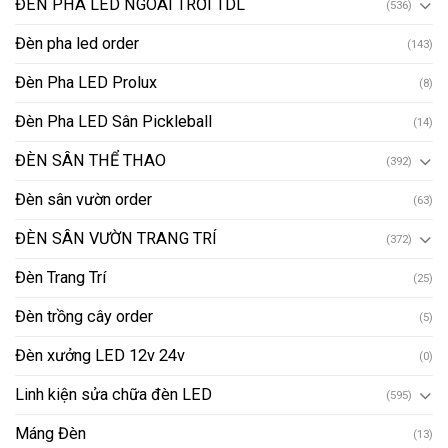
ĐÈN PHA LED NGOÀI TRỜI TDL
(536)
Đèn pha led order
(143)
Đèn Pha LED Prolux
(8)
Đèn Pha LED Sân Pickleball
(14)
ĐÈN SÂN THỂ THAO
(392)
Đèn sân vườn order
(63)
ĐÈN SÂN VƯỜN TRANG TRÍ
(372)
Đèn Trang Trí
(25)
Đèn trồng cây order
(5)
Đèn xưởng LED 12v 24v
(0)
Linh kiện sửa chữa đèn LED
(595)
Máng Đèn
(13)