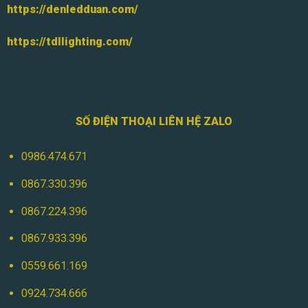
https://denledduan.com/
https://tdllighting.com/
SỐ ĐIỆN THOẠI LIÊN HỆ ZALO
0986.474.671
0867.330.396
0867.224.396
0867.933.396
0559.661.169
0924.734.666