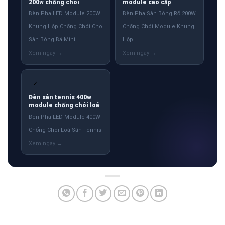
200w chống chói
module cao cấp
Đèn Pha LED Module 200W
Đèn Pha Sân Bóng Rổ 200W
Khung Hộp Chống Chói Cho
Chống Chói Module Khung
Sân Bóng Đá Mini
Hộp
✓
Đèn sân tennis 400w
module chống chói loá
Đèn Pha LED Module 400W
Chống Chói Loá Sân Tennis