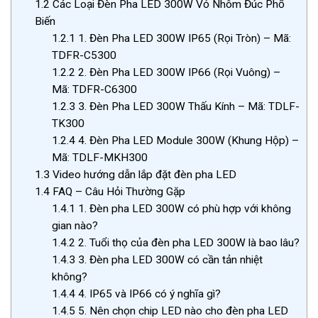
1.2
Các Loại Đèn Pha LED 300W Vỏ Nhôm Đúc Phổ
Biến
1.2.1
1. Đèn Pha LED 300W IP65 (Rọi Tròn) – Mã:
TDFR-C5300
1.2.2
2. Đèn Pha LED 300W IP66 (Rọi Vuông) –
Mã: TDFR-C6300
1.2.3
3. Đèn Pha LED 300W Thấu Kính – Mã: TDLF-
TK300
1.2.4
4. Đèn Pha LED Module 300W (Khung Hộp) –
Mã: TDLF-MKH300
1.3
Video hướng dẫn lắp đặt đèn pha LED
1.4
FAQ – Câu Hỏi Thường Gặp
1.4.1
1. Đèn pha LED 300W có phù hợp với không
gian nào?
1.4.2
2. Tuổi thọ của đèn pha LED 300W là bao lâu?
1.4.3
3. Đèn pha LED 300W có cần tản nhiệt
không?
1.4.4
4. IP65 và IP66 có ý nghĩa gì?
1.4.5
5. Nên chọn chip LED nào cho đèn pha LED