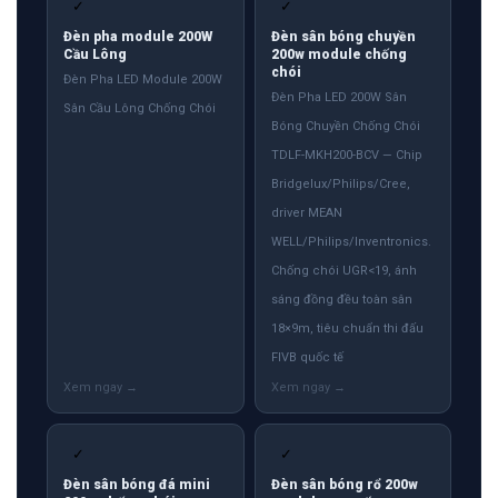
✓
✓
Đèn pha module 200W
Đèn sân bóng chuyền
Cầu Lông
200w module chống
chói
Đèn Pha LED Module 200W
Đèn Pha LED 200W Sân
Sân Cầu Lông Chống Chói
Bóng Chuyền Chống Chói
TDLF-MKH200-BCV — Chip
Bridgelux/Philips/Cree,
driver MEAN
WELL/Philips/Inventronics.
Chống chói UGR<19, ánh
sáng đồng đều toàn sân
18×9m, tiêu chuẩn thi đấu
FIVB quốc tế
✓
✓
Đèn sân bóng đá mini
Đèn sân bóng rổ 200w