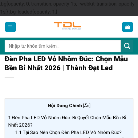
.bg{opacity: 0; transition: opacity 1s; -webkit-transition: opacity
Skip
1s;} .bg-loaded{opacity: 1;}
to
content
Tìm
kiếm:
Đèn Pha LED Vỏ Nhôm Đúc: Chọn Mẫu
Bền Bỉ Nhất 2026 | Thành Đạt Led
Nội Dung Chính
[
Ẩn
]
1
Đèn Pha LED Vỏ Nhôm Đúc: Bí Quyết Chọn Mẫu Bền Bỉ
Nhất 2026?
1.1
Tại Sao Nên Chọn Đèn Pha LED Vỏ Nhôm Đúc?