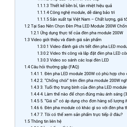
1.1.1.3
Thiết kế bền bỉ, tản nhiệt hiệu quả
1.1.1.4
Công nghệ module, dễ dàng bảo trì
1.1.1.5
Sản xuất tại Việt Nam – Chất lượng, giá t
1.2
Tại Sao Nên Chọn Đèn Pha LED Module 200W Chốn
1.2.1
Ứng dụng thực tế của đèn pha module 200W
1.3
Video giới thiệu và đánh giá sản phẩm
1.3.0.1
Video đánh giá chi tiết đèn pha LED mod
1.3.0.2
Video thi công và lắp đặt đèn pha LED cô
1.3.0.3
Video so sánh các loại đèn LED
1.4
Câu hỏi thường gặp (FAQ)
1.4.1
1. Đèn pha LED module 200W có phù hợp cho c
1.4.2
2. “Chống chói” trên đèn pha module 200W nghĩ
1.4.3
3. Tuổi thọ trung bình của đèn pha LED module
1.4.4
4. Làm thế nào để chọn đúng màu ánh sáng (3
1.4.5
5. “Giá sỉ” có áp dụng cho đơn hàng số lượng 
1.4.6
6. Đèn pha module có khác gì so với đèn pha 
1.4.7
7. Tôi có thể xem sản phẩm trực tiếp ở đâu?
1.5
Thông tin liên hệ