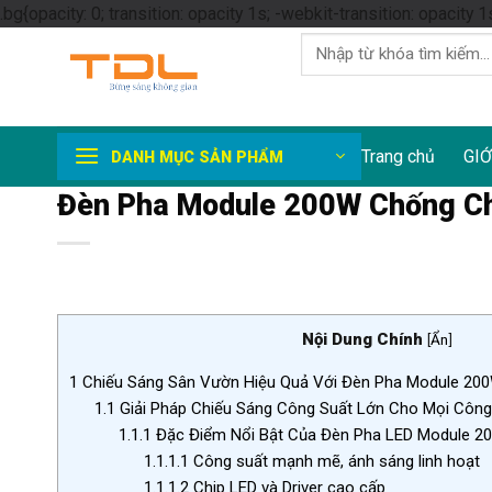
.bg{opacity: 0; transition: opacity 1s; -webkit-transition: opacity 1
Tìm
kiếm:
Trang chủ
GIỚ
DANH MỤC SẢN PHẨM
Đèn Pha Module 200W Chống Chó
Nội Dung Chính
[
Ẩn
]
1
Chiếu Sáng Sân Vườn Hiệu Quả Với Đèn Pha Module 200
1.1
Giải Pháp Chiếu Sáng Công Suất Lớn Cho Mọi Công 
1.1.1
Đặc Điểm Nổi Bật Của Đèn Pha LED Module 
1.1.1.1
Công suất mạnh mẽ, ánh sáng linh hoạt
1.1.1.2
Chip LED và Driver cao cấp