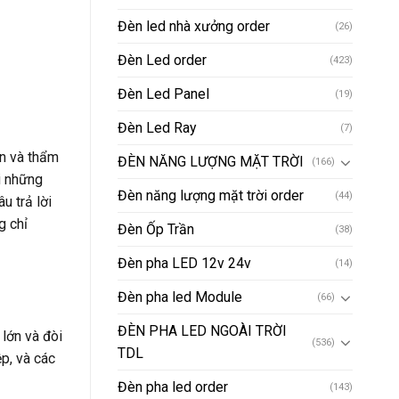
Đèn led nhà xưởng order
(26)
Đèn Led order
(423)
Đèn Led Panel
(19)
Đèn Led Ray
(7)
àn và thẩm
ĐÈN NĂNG LƯỢNG MẶT TRỜI
(166)
i những
Đèn năng lượng mặt trời order
(44)
 trả lời
g chỉ
Đèn Ốp Trần
(38)
Đèn pha LED 12v 24v
(14)
Đèn pha led Module
(66)
ĐÈN PHA LED NGOÀI TRỜI
lớn và đòi
(536)
TDL
p, và các
Đèn pha led order
(143)