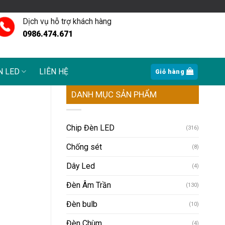
Dịch vụ hỗ trợ khách hàng
0986.474.671
N LED
LIÊN HỆ
Giỏ hàng
DANH MỤC SẢN PHẨM
Chip Đèn LED
(316)
Chống sét
(8)
Dây Led
(4)
Đèn Âm Trần
(130)
Đèn bulb
(10)
Đèn Chùm
(4)