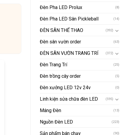
Đèn Pha LED Prolux
(8)
Đèn Pha LED Sân Pickleball
(14)
ĐÈN SÂN THỂ THAO
(392)
Đèn sân vườn order
(63)
ĐÈN SÂN VƯỜN TRANG TRÍ
(372)
Đèn Trang Trí
(25)
Đèn trồng cây order
(5)
Đèn xưởng LED 12v 24v
(0)
Linh kiện sửa chữa đèn LED
(595)
Máng Đèn
(13)
Nguồn Đèn LED
(223)
Sản phẩm bán chạy
(90)