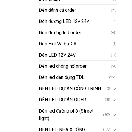
Đèn đánh cá order
(20)
Đèn đường LED 12v 24v
(0)
Đèn đường led order
(68)
Đèn Exit Và Sự Cố
(5)
Đèn LED 12V 24V
(15)
Đèn led chống nổ order
(54)
Đèn led dân dụng TDL
(255)
ĐÈN LED DỰ ÁN CÔNG TRÌNH
(5)
ĐÈN LED DỰ ÁN ODER
(35)
Đèn led đường phố (Street
(309)
light)
ĐÈN LED NHÀ XƯỞNG
(177)