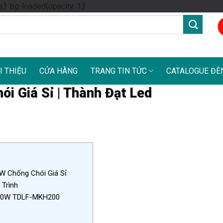
Skip
s;} .bg-loaded{opacity: 1;}
to
content
I THIỆU
CỬA HÀNG
TRANG TIN TỨC
CATALOGUE ĐÈ
i Giá Sỉ | Thành Đạt Led
W Chống Chói Giá Sỉ
Trình
200W TDLF-MKH200