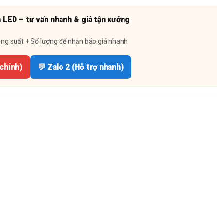
n LED – tư vấn nhanh & giá tận xưởng
ông suất + Số lượng để nhận báo giá nhanh
 chính)
💬 Zalo 2 (Hỗ trợ nhanh)