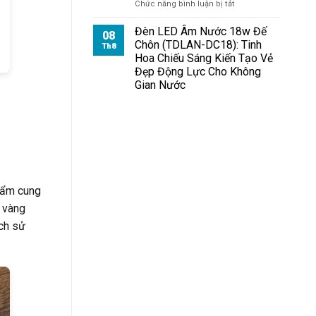
ở
Chức năng bình luận bị tắt
Đèn
Pha
Đèn LED Âm Nước 18w Đế
08
Module
Chôn (TDLAN-DC18): Tinh
Th8
100W
Hoa Chiếu Sáng Kiến Tạo Vẻ
Chiếu
Đẹp Động Lực Cho Không
Sân
Gian Nước
Vườn
hẩm cung
à vàng
ch sử