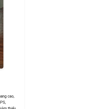
uang cao,
IPS,
giảm thiểu