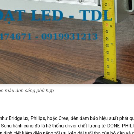
ọn màu ánh sáng phù hợp
như Bridgelux, Philips, hoặc Cree, đèn đảm bảo hiệu suất phát q
i. Song hành cùng đó là hệ thống driver chất lượng từ DONE, PHIL
h, tiết kiệm điện năng tối ưu, kéo dài tuổi thọ của bộ đèn và 