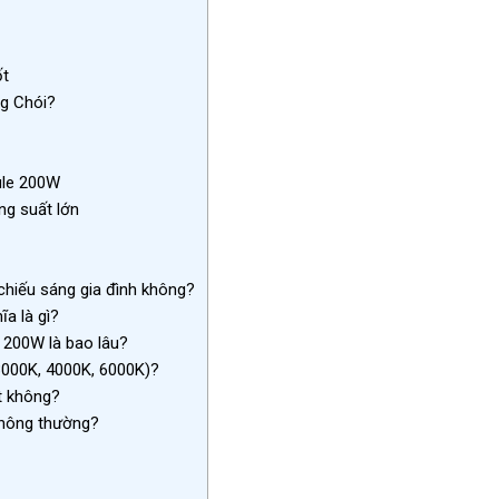
ốt
g Chói?
ule 200W
ng suất lớn
hiếu sáng gia đình không?
a là gì?
 200W là bao lâu?
000K, 4000K, 6000K)?
ít không?
thông thường?