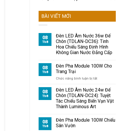
BÀI VIẾT MỚI
Đèn LED Âm Nước 36w Đế
08
Chôn (TDLAN-DC36): Tinh
Th8
Hoa Chiếu Sáng Định Hình
Không Gian Nước Đẳng Cấp
Đèn Pha Module 100W Cho
08
Trang Trại
Th8
ở
Chức năng bình luận bị tắt
Đèn
Pha
Đèn LED Âm Nước 24w Đế
08
Module
Chôn (TDLAN-DC24): Tuyệt
Th8
100W
Tác Chiếu Sáng Biến Vạn Vật
Cho
Thành Luminous Art
Trang
Trại
Đèn Pha Module 100W Chiếu
08
Sân Vườn
Th8