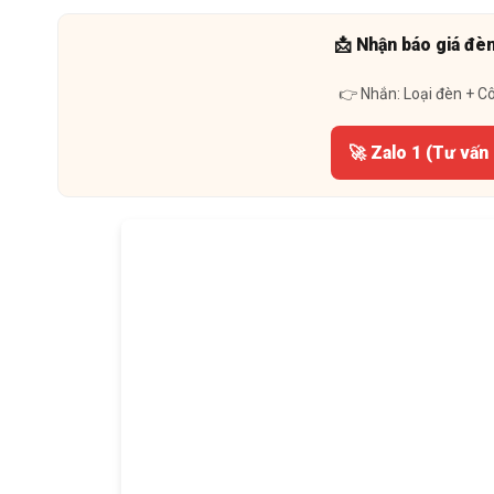
📩 Nhận báo giá đè
👉 Nhắn: Loại đèn + C
🚀 Zalo 1 (Tư vấn