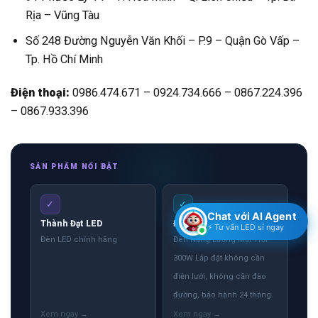
Rịa – Vũng Tàu
Số 248 Đường Nguyễn Văn Khối – P.9 – Quận Gò Vấp –
Tp. Hồ Chí Minh
Điện thoại:
0986.474.671 – 0924.734.666 – 0867.224.396
– 0867.933.396
SẢN PHẨM NỔI BẬT
✓
✓
Chat với AI Agent
Thành Đạt LED
Đèn Năng Lượng MT
⚡ Tư vấn LED sỉ ngay
Đèn LED chính hãng
Đèn Năng Lượng Mặt Trời
300W Lắp đặt không cần
điện lưới, không cần đào
đường, bảo hành 24 tháng.