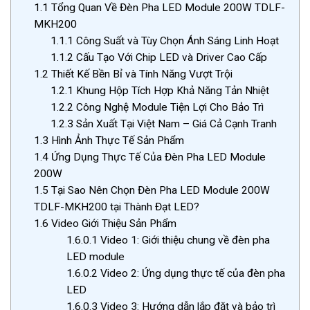
1.1
Tổng Quan Về Đèn Pha LED Module 200W TDLF-
MKH200
1.1.1
Công Suất và Tùy Chọn Ánh Sáng Linh Hoạt
1.1.2
Cấu Tạo Với Chip LED và Driver Cao Cấp
1.2
Thiết Kế Bền Bỉ và Tính Năng Vượt Trội
1.2.1
Khung Hộp Tích Hợp Khả Năng Tản Nhiệt
1.2.2
Công Nghệ Module Tiện Lợi Cho Bảo Trì
1.2.3
Sản Xuất Tại Việt Nam – Giá Cả Cạnh Tranh
1.3
Hình Ảnh Thực Tế Sản Phẩm
1.4
Ứng Dụng Thực Tế Của Đèn Pha LED Module
200W
1.5
Tại Sao Nên Chọn Đèn Pha LED Module 200W
TDLF-MKH200 tại Thành Đạt LED?
1.6
Video Giới Thiệu Sản Phẩm
1.6.0.1
Video 1: Giới thiệu chung về đèn pha
LED module
1.6.0.2
Video 2: Ứng dụng thực tế của đèn pha
LED
1.6.0.3
Video 3: Hướng dẫn lắp đặt và bảo trì