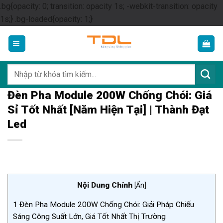
.bg{opacity: 0; transition: opacity 1s; -webkit-transition: opacity
Skip
1s;} .bg-loaded{opacity: 1;}
to
content
Tìm
kiếm:
Đèn Pha Module 200W Chống Chói: Giá
Sỉ Tốt Nhất [Năm Hiện Tại] | Thành Đạt
Led
Nội Dung Chính
[
Ẩn
]
1
Đèn Pha Module 200W Chống Chói: Giải Pháp Chiếu
Sáng Công Suất Lớn, Giá Tốt Nhất Thị Trường