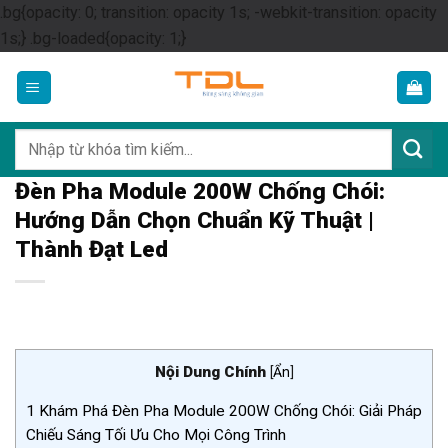
.bg{opacity: 0; transition: opacity 1s; -webkit-transition: opacity
Skip
1s;} .bg-loaded{opacity: 1;}
to
content
Tìm
kiếm:
Đèn Pha Module 200W Chống Chói:
Hướng Dẫn Chọn Chuẩn Kỹ Thuật |
Thành Đạt Led
Nội Dung Chính
[
Ẩn
]
1
Khám Phá Đèn Pha Module 200W Chống Chói: Giải Pháp
Chiếu Sáng Tối Ưu Cho Mọi Công Trình