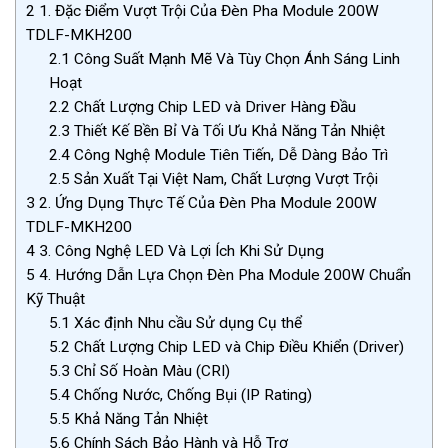
2
1. Đặc Điểm Vượt Trội Của Đèn Pha Module 200W
TDLF-MKH200
2.1
Công Suất Mạnh Mẽ Và Tùy Chọn Ánh Sáng Linh
Hoạt
2.2
Chất Lượng Chip LED và Driver Hàng Đầu
2.3
Thiết Kế Bền Bỉ Và Tối Ưu Khả Năng Tản Nhiệt
2.4
Công Nghệ Module Tiên Tiến, Dễ Dàng Bảo Trì
2.5
Sản Xuất Tại Việt Nam, Chất Lượng Vượt Trội
3
2. Ứng Dụng Thực Tế Của Đèn Pha Module 200W
TDLF-MKH200
4
3. Công Nghệ LED Và Lợi Ích Khi Sử Dụng
5
4. Hướng Dẫn Lựa Chọn Đèn Pha Module 200W Chuẩn
Kỹ Thuật
5.1
Xác định Nhu cầu Sử dụng Cụ thể
5.2
Chất Lượng Chip LED và Chip Điều Khiển (Driver)
5.3
Chỉ Số Hoàn Màu (CRI)
5.4
Chống Nước, Chống Bụi (IP Rating)
5.5
Khả Năng Tản Nhiệt
5.6
Chính Sách Bảo Hành và Hỗ Trợ