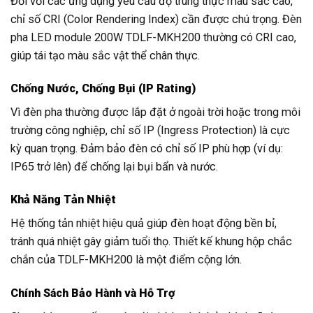
Đối với các ứng dụng yêu cầu độ trung thực màu sắc cao,
chỉ số CRI (Color Rendering Index) cần được chú trọng. Đèn
pha LED module 200W TDLF-MKH200 thường có CRI cao,
giúp tái tạo màu sắc vật thể chân thực.
Chống Nước, Chống Bụi (IP Rating)
Vì đèn pha thường được lắp đặt ở ngoài trời hoặc trong môi
trường công nghiệp, chỉ số IP (Ingress Protection) là cực
kỳ quan trọng. Đảm bảo đèn có chỉ số IP phù hợp (ví dụ:
IP65 trở lên) để chống lại bụi bẩn và nước.
Khả Năng Tản Nhiệt
Hệ thống tản nhiệt hiệu quả giúp đèn hoạt động bền bỉ,
tránh quá nhiệt gây giảm tuổi thọ. Thiết kế khung hộp chắc
chắn của TDLF-MKH200 là một điểm cộng lớn.
Chính Sách Bảo Hành và Hỗ Trợ