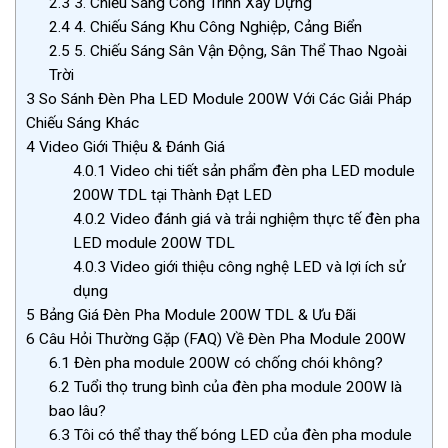
2.3
3. Chiếu Sáng Công Trình Xây Dựng
2.4
4. Chiếu Sáng Khu Công Nghiệp, Cảng Biển
2.5
5. Chiếu Sáng Sân Vận Động, Sân Thể Thao Ngoài
Trời
3
So Sánh Đèn Pha LED Module 200W Với Các Giải Pháp
Chiếu Sáng Khác
4
Video Giới Thiệu & Đánh Giá
4.0.1
Video chi tiết sản phẩm đèn pha LED module
200W TDL tại Thành Đạt LED
4.0.2
Video đánh giá và trải nghiệm thực tế đèn pha
LED module 200W TDL
4.0.3
Video giới thiệu công nghệ LED và lợi ích sử
dụng
5
Bảng Giá Đèn Pha Module 200W TDL & Ưu Đãi
6
Câu Hỏi Thường Gặp (FAQ) Về Đèn Pha Module 200W
6.1
Đèn pha module 200W có chống chói không?
6.2
Tuổi thọ trung bình của đèn pha module 200W là
bao lâu?
6.3
Tôi có thể thay thế bóng LED của đèn pha module