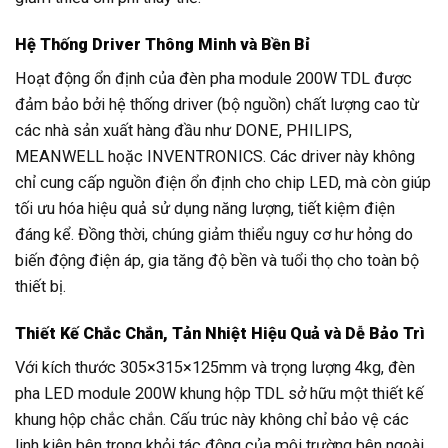
Hệ Thống Driver Thông Minh và Bền Bỉ
Hoạt động ổn định của đèn pha module 200W TDL được
đảm bảo bởi hệ thống driver (bộ nguồn) chất lượng cao từ
các nhà sản xuất hàng đầu như DONE, PHILIPS,
MEANWELL hoặc INVENTRONICS. Các driver này không
chỉ cung cấp nguồn điện ổn định cho chip LED, mà còn giúp
tối ưu hóa hiệu quả sử dụng năng lượng, tiết kiệm điện
đáng kể. Đồng thời, chúng giảm thiểu nguy cơ hư hỏng do
biến động điện áp, gia tăng độ bền và tuổi thọ cho toàn bộ
thiết bị.
Thiết Kế Chắc Chắn, Tản Nhiệt Hiệu Quả và Dễ Bảo Trì
Với kích thước 305×315×125mm và trọng lượng 4kg, đèn
pha LED module 200W khung hộp TDL sở hữu một thiết kế
khung hộp chắc chắn. Cấu trúc này không chỉ bảo vệ các
linh kiện bên trong khỏi tác động của môi trường bên ngoài