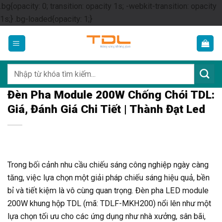
.bg{opacity: 0; transition: opacity 1s; -webkit-transition: opacity
Skip
1s;} .bg-loaded{opacity: 1;}
to
content
Tìm
kiếm:
Đèn Pha Module 200W Chống Chói TDL:
Giá, Đánh Giá Chi Tiết | Thành Đạt Led
Trong bối cảnh nhu cầu chiếu sáng công nghiệp ngày càng
tăng, việc lựa chọn một giải pháp chiếu sáng hiệu quả, bền
bỉ và tiết kiệm là vô cùng quan trọng. Đèn pha LED module
200W khung hộp TDL (mã: TDLF-MKH200) nổi lên như một
lựa chọn tối ưu cho các ứng dụng như nhà xưởng, sân bãi,