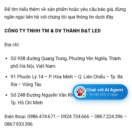
Để tìm hiểu thêm về sản phẩm hoặc yêu cầu báo giá, đừng
ngần ngại liên hệ với chúng tôi qua thông tin dưới đây.
CÔNG TY TNHH TM & DV THÀNH ĐẠT LED
Địa chỉ:
Số 938 đường Quang Trung, Phường Yên Nghĩa, Thành
phố Hà Nội, Việt Nam.
91 Phước Lý 14 – P. Hòa Minh – Q. Liên Chiểu – Tp. Bà
Rịa – Vũng Tàu
Chat với AI Agent
Số 248 Đường Nguyễn Văn Khối – P.9 – Quận Gò Vấp –
⚡ Tư vấn LED sỉ ngay
Tp. Hồ Chí Minh
Điện thoại: 0986.474.671 – 0924.734.666 – 0867.224.396 –
0867.933.396