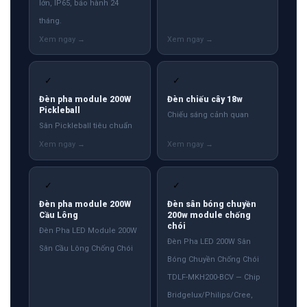
lớn, IP65, bảo hành 24
tháng.
✓
✓
Đèn pha module 200W
Đèn chiếu cây 18w
Pickleball
Chiếu sáng cảnh quan
Sân Pickleball tiêu chuẩn
✓
✓
Đèn pha module 200W
Đèn sân bóng chuyền
Cầu Lông
200w module chống
chói
Đèn Pha LED Module 200W
Đèn Pha LED 200W Sân
Sân Cầu Lông Chống Chói
Bóng Chuyền Chống Chói
TDLF-MKH200-BCV — Chip
Bridgelux/Philips/Cree,