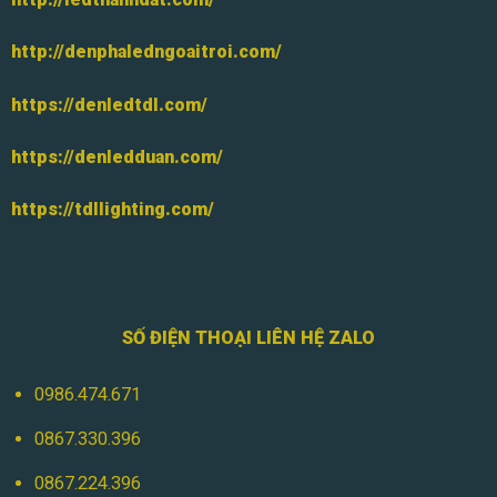
http://denphaledngoaitroi.com/
https://denledtdl.com/
https://denledduan.com/
https://tdllighting.com/
SỐ ĐIỆN THOẠI LIÊN HỆ ZALO
0986.474.671
0867.330.396
0867.224.396