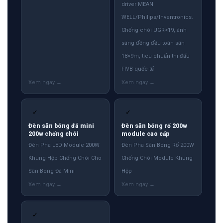
driver MEAN
WELL/Philips/Inventronics.
Chống chói UGR<19, ánh
sáng đồng đều toàn sân
18×9m, tiêu chuẩn thi đấu
FIVB quốc tế
✓
✓
Đèn sân bóng đá mini
Đèn sân bóng rổ 200w
200w chống chói
module cao cấp
Đèn Pha LED Module 200W
Đèn Pha Sân Bóng Rổ 200W
Khung Hộp Chống Chói Cho
Chống Chói Module Khung
Sân Bóng Đá Mini
Hộp
✓