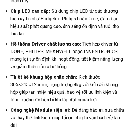
thẩm mỹ.
Chip LED cao cấp:
Sử dụng chip LED từ các thương
hiệu uy tín như Bridgelux, Philips hoặc Cree, đảm bảo
hiệu suất phát quang cao, ánh sáng ổn định và tuổi thọ
lâu dài.
Hệ thống Driver chất lượng cao:
Tích hợp driver từ
DONE, PHILIPS, MEANWELL hoặc INVENTRONICS,
mang lại sự ổn định khi hoạt động, tiết kiệm năng lượng
và giảm thiểu rủi ro hư hỏng.
Thiết kế khung hộp chắc chắn:
Kích thước
305×315×125mm, trọng lượng 4kg với kết cấu khung
hộp giúp tản nhiệt hiệu quả, bảo vệ tối ưu linh kiện và
tăng cường độ bền bỉ khi lắp đặt ngoài trời.
Công nghệ Module tiện lợi:
Dễ dàng bảo trì, sửa chữa
và thay thế linh kiện, giúp tối ưu chi phí vận hành về lâu
dài.