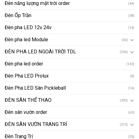
Đèn năng lượng mặt trời order
(44)
Đèn Ốp Trần
(38)
Đèn pha LED 12v 24v
(14)
Đèn pha led Module
(66)
ĐÈN PHA LED NGOÀI TRỜI TDL
(536)
Đèn pha led order
(143)
Đèn Pha LED Prolux
(8)
Đèn Pha LED Sân Pickleball
(14)
ĐÈN SÂN THỂ THAO
(392)
Đèn sân vườn order
(63)
ĐÈN SÂN VƯỜN TRANG TRÍ
(372)
Đèn Trang Trí
(25)