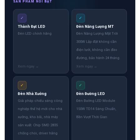
SẢN PHẨM NỔI BẬT
✓
✓
Thành Đạt LED
Đèn Năng Lượng MT
Đèn LED chính hãng
Đèn Năng Lượng Mặt Trời
300W Lắp đặt không cần
điện lưới, không cần đào
đường, bảo hành 24 tháng.
✓
✓
Đèn Nhà Xưởng
Đèn Đường LED
Giải pháp chiếu sáng công
Đèn Đường LED Module
nghiệp thế hệ mới cho nhà
150W TD14 Sáng Chuẩn,
xưởng, kho bãi, nhà máy
Bền Vượt Thời Gian
sản xuất. Chip SMD 2835
chống chói, driver hãng