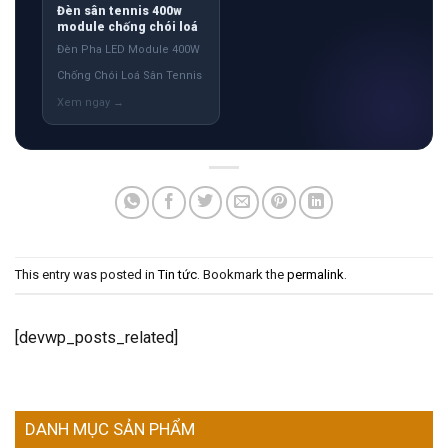
Đèn sân tennis 400w
module chống chói loá
Đèn Pha LED Module 400W
Chống Chói Loá Sân Tennis
This entry was posted in
Tin tức
. Bookmark the
permalink
.
[devwp_posts_related]
DANH MỤC SẢN PHẨM