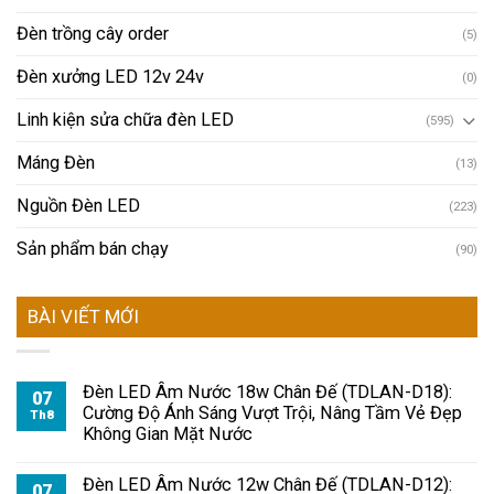
Đèn trồng cây order
(5)
Đèn xưởng LED 12v 24v
(0)
Linh kiện sửa chữa đèn LED
(595)
Máng Đèn
(13)
Nguồn Đèn LED
(223)
Sản phẩm bán chạy
(90)
BÀI VIẾT MỚI
Đèn LED Âm Nước 18w Chân Đế (TDLAN-D18):
07
Cường Độ Ánh Sáng Vượt Trội, Nâng Tầm Vẻ Đẹp
Th8
Không Gian Mặt Nước
Đèn LED Âm Nước 12w Chân Đế (TDLAN-D12):
07