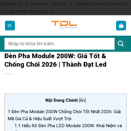
.bg{opacity: 0; transition: opacity 1s; -webkit-transition: opacity
Skip
1s;} .bg-loaded{opacity: 1;}
to
content
Tìm
kiếm:
Đèn Pha Module 200W: Giá Tốt &
Chống Chói 2026 | Thành Đạt Led
Nội Dung Chính
[
Ẩn
]
1
Đèn Pha Module 200W Chống Chói Tốt Nhất 2026: Giải
Mã Giá Cả & Hiệu Suất Vượt Trội
1.1
Hiểu Rõ Đèn Pha LED Module 200W: Khái Niệm và