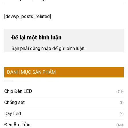
[devwp_posts_related]
Để lại một bình luận
Bạn phải
đăng nhập
để gửi bình luận.
DANH MỤC SẢN PHẨM
Chip Đèn LED
(316)
Chống sét
(8)
Dây Led
(4)
Đèn Âm Trần
(130)