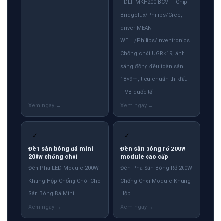
TDLF-MKH200-BCV — Chip
Bridgelux/Philips/Cree,
driver MEAN
WELL/Philips/Inventronics.
Chống chói UGR<19, ánh
sáng đồng đều toàn sân
18×9m, tiêu chuẩn thi đấu
FIVB quốc tế
✓
✓
Đèn sân bóng đá mini
Đèn sân bóng rổ 200w
200w chống chói
module cao cấp
Đèn Pha LED Module 200W
Đèn Pha Sân Bóng Rổ 200W
Khung Hộp Chống Chói Cho
Chống Chói Module Khung
Sân Bóng Đá Mini
Hộp