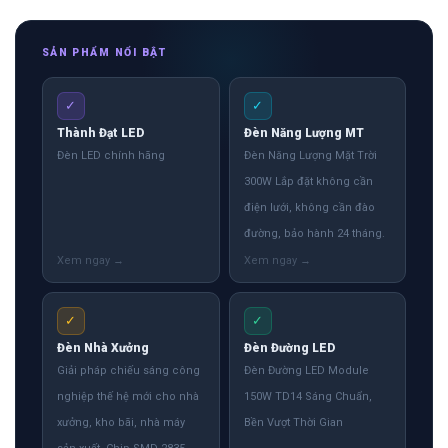
SẢN PHẨM NỔI BẬT
✓
✓
Thành Đạt LED
Đèn Năng Lượng MT
Đèn LED chính hãng
Đèn Năng Lượng Mặt Trời
300W Lắp đặt không cần
điện lưới, không cần đào
đường, bảo hành 24 tháng.
✓
✓
Đèn Nhà Xưởng
Đèn Đường LED
Giải pháp chiếu sáng công
Đèn Đường LED Module
nghiệp thế hệ mới cho nhà
150W TD14 Sáng Chuẩn,
xưởng, kho bãi, nhà máy
Bền Vượt Thời Gian