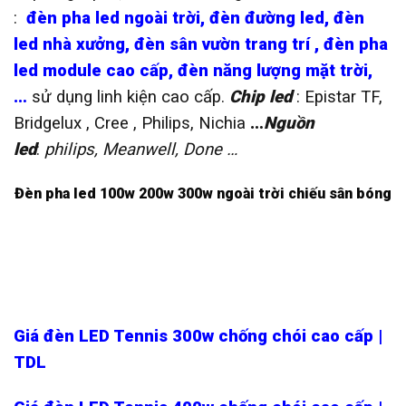
:
đèn pha led ngoài trời
,
đèn đường led
,
đèn
led nhà xưởng
,
đèn sân vườn trang trí
,
đèn pha
led module cao cấp
,
đèn năng lượng mặt trời
,
…
sử dụng linh kiện cao cấp.
Chip led
: Epistar TF,
Bridgelux , Cree , Philips, Nichia
…
Nguồn
led
:
philips, Meanwell, Done …
Đèn pha led 100w 200w 300w ngoài trời chiếu sân bóng
Giá đèn LED Tennis 300w chống chói cao cấp |
TDL