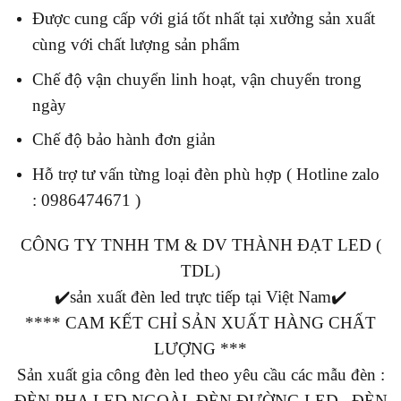
Được cung cấp với giá tốt nhất tại xưởng sản xuất
cùng với chất lượng sản phẩm
Chế độ vận chuyển linh hoạt, vận chuyển trong
ngày
Chế độ bảo hành đơn giản
Hỗ trợ tư vấn từng loại đèn phù hợp ( Hotline zalo
: 0986474671 )
CÔNG TY TNHH TM & DV THÀNH ĐẠT LED (
TDL)
✔️sản xuất đèn led trực tiếp tại Việt Nam✔️
**** CAM KẾT CHỈ SẢN XUẤT HÀNG CHẤT
LƯỢNG ***
Sản xuất gia công đèn led theo yêu cầu các mẫu đèn :
ĐÈN PHA LED NGOÀI, ĐÈN ĐƯỜNG LED , ĐÈN