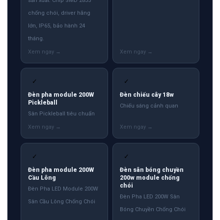
sản xuất. Chip SMD 2835
chống chói, driver hãng
lớn, IP65, bảo hành 24
tháng.
✓
✓
Đèn pha module 200W
Đèn chiếu cây 18w
Pickleball
Chiếu sáng cảnh quan
Sân Pickleball tiêu chuẩn
✓
✓
Đèn pha module 200W
Đèn sân bóng chuyền
Cầu Lông
200w module chống
chói
Đèn Pha LED Module 200W
Đèn Pha LED 200W Sân
Sân Cầu Lông Chống Chói
Bóng Chuyền Chống Chói