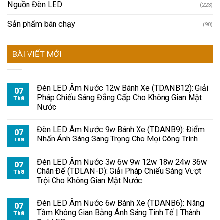
Nguồn Đèn LED
(223)
Sản phẩm bán chạy
(90)
BÀI VIẾT MỚI
Đèn LED Âm Nước 12w Bánh Xe (TDANB12): Giải
07
Pháp Chiếu Sáng Đẳng Cấp Cho Không Gian Mặt
Th8
Nước
Đèn LED Âm Nước 9w Bánh Xe (TDANB9): Điểm
07
Nhấn Ánh Sáng Sang Trọng Cho Mọi Công Trình
Th8
Đèn LED Âm Nước 3w 6w 9w 12w 18w 24w 36w
07
Chân Đế (TDLAN-D): Giải Pháp Chiếu Sáng Vượt
Th8
Trội Cho Không Gian Mặt Nước
Đèn LED Âm Nước 6w Bánh Xe (TDANB6): Nâng
07
Tầm Không Gian Bằng Ánh Sáng Tinh Tế | Thành
Th8