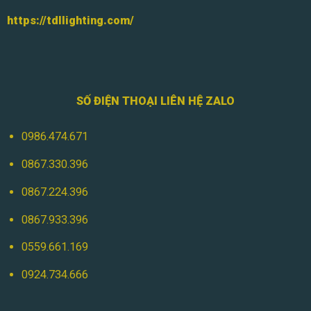
https://tdllighting.com/
SỐ ĐIỆN THOẠI LIÊN HỆ ZALO
0986.474.671
0867.330.396
0867.224.396
0867.933.396
0559.661.169
0924.734.666