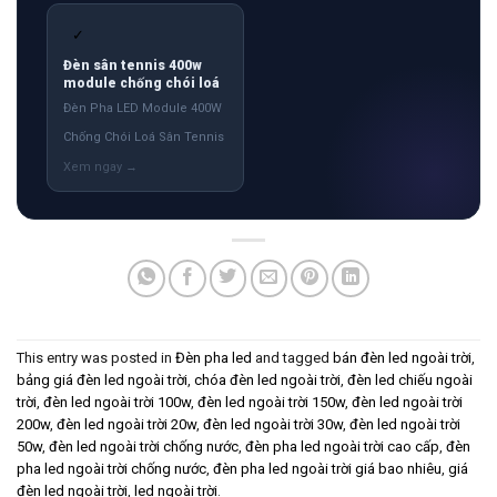
✓
Đèn sân tennis 400w
module chống chói loá
Đèn Pha LED Module 400W
Chống Chói Loá Sân Tennis
This entry was posted in
Đèn pha led
and tagged
bán đèn led ngoài trời
,
bảng giá đèn led ngoài trời
,
chóa đèn led ngoài trời
,
đèn led chiếu ngoài
trời
,
đèn led ngoài trời 100w
,
đèn led ngoài trời 150w
,
đèn led ngoài trời
200w
,
đèn led ngoài trời 20w
,
đèn led ngoài trời 30w
,
đèn led ngoài trời
50w
,
đèn led ngoài trời chống nước
,
đèn pha led ngoài trời cao cấp
,
đèn
pha led ngoài trời chống nước
,
đèn pha led ngoài trời giá bao nhiêu
,
giá
đèn led ngoài trời
,
led ngoài trời
.