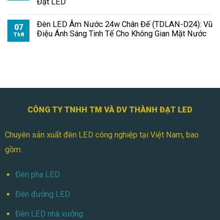
Đạt LED
Đèn LED Âm Nước 24w Chân Đế (TDLAN-D24): Vũ
07
Điệu Ánh Sáng Tinh Tế Cho Không Gian Mặt Nước
Th8
CÔNG TY TNHH TM VÀ DV THÀNH ĐẠT LED
Chuyên sản xuất đèn LED công nghiệp tại Việt Nam, bao
gồm:
Đèn pha LED
Đèn đường LED
Đèn LED nhà xưởng