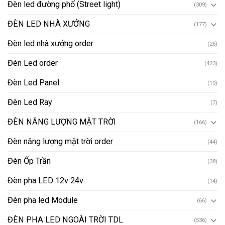
Đèn led đường phố (Street light)
(309)
ĐÈN LED NHÀ XƯỞNG
(177)
Đèn led nhà xưởng order
(26)
Đèn Led order
(423)
Đèn Led Panel
(19)
Đèn Led Ray
(7)
ĐÈN NĂNG LƯỢNG MẶT TRỜI
(166)
Đèn năng lượng mặt trời order
(44)
Đèn Ốp Trần
(38)
Đèn pha LED 12v 24v
(14)
Đèn pha led Module
(66)
ĐÈN PHA LED NGOÀI TRỜI TDL
(536)