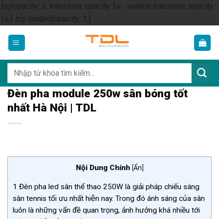
.bg{opacity: 0; transition: opacity 1s; -webkit-transition: opacity
Skip
1s;} .bg-loaded{opacity: 1;}
to
content
Tìm
kiếm:
Đèn pha module 250w sân bóng tốt
nhất Hà Nội | TDL
Nội Dung Chính
[
Ẩn
]
1
Đèn pha led sân thể thao 250W là giải pháp chiếu sáng
sân tennis tối ưu nhất hiện nay. Trong đó ánh sáng của sân
luôn là những vấn đề quan trọng, ảnh hưởng khá nhiều tới