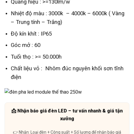
Quang hiệu : >=130lm/w
Nhiệt độ màu : 3000k – 4000k – 6000k ( Vàng
– Trung tính – Trắng)
Độ kín khít : IP65
Góc mở : 60
Tuổi thọ : >= 50.000h
Chất liệu vỏ : Nhôm đúc nguyên khối sơn tĩnh
điện
📩 Nhận báo giá đèn LED – tư vấn nhanh & giá tận
xưởng
👉 Nhắn: Loại đèn + Công suất + Số lượng để nhận báo giá