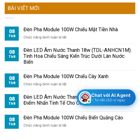
BÀI VIẾT MỚI
Đèn Pha Module 100W Chiếu Mặt Tiền Nhà
08
Th8
ở
Chức năng bình luận bị tắt
Đèn
Pha
Đèn LED Âm Nước Thanh 18w (TDL-ANHCN1M):
08
Module
Tinh Hoa Chiếu Sáng Kiến Trúc Dưới Làn Nước
Th8
100W
Biển
Chiếu
Mặt
Đèn Pha Module 100W Chiếu Cây Xanh
Tiền
08
Nhà
Th8
ở
Chức năng bình luận bị tắt
Đèn
Chat với AI Agent
Pha
Đèn LED Âm Nước Thanh 12w (TDL-ANHCN600):
08
⚡ Tư vấn LED sỉ ngay
Module
Điểm Nhấn Tinh Tế Cho Công Trình Thủy Cảnh
Th8
100W
Chiếu
Đèn Pha Module 100W Chiếu Biển Quảng Cáo
Cây
08
Xanh
Th8
ở
Chức năng bình luận bị tắt
Đèn
Pha