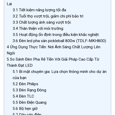
Lại
3.1
Tiết kiệm năng lượng tối đa:
3.2
Tuổi thọ vượt trội, giảm chi phí bảo trì:
3.3
Chất lượng ánh sáng vượt trội:
3.4
Thân thiện với môi trường:
3.5
Hoạt động ổn định trong điều kiện khắc nghiệt:
3.6
Đèn led pha sân pickleball 800w (TDLF-MKH800)
4
Ứng Dụng Thực Tiễn: Nơi Ánh Sáng Chất Lượng Lên
Ngôi
5
So Sánh Đèn Pha Rẻ Tiền Với Giải Pháp Cao Cấp Từ
Thành Đạt LED
5.1
Bí mật chuyên gia: Lựa chọn thông minh cho dự án
của bạn
5.2
Đèn Philips
5.3
Đèn Rạng Đông
5.4
Đèn TLC
5.5
Đèn Điện Quang
5.6
Bộ hẹn giờ
5.7
Dây cáp điện