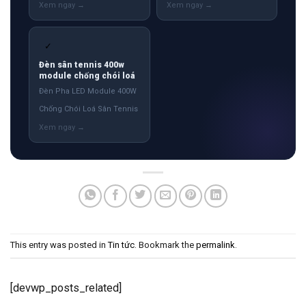
✓
Đèn sân tennis 400w
module chống chói loá
Đèn Pha LED Module 400W
Chống Chói Loá Sân Tennis
This entry was posted in
Tin tức
. Bookmark the
permalink
.
[devwp_posts_related]