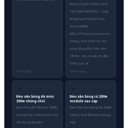
Bóng Chuyền Chống Chói
TDLF-MKH200-BCV — Chip
Bridgelux/Philips/Cree,
driver MEAN
WELL/Philips/Inventronics.
Chống chói UGR<19, ánh
sáng đồng đều toàn sân
18×9m, tiêu chuẩn thi đấu
FIVB quốc tế
✓
✓
Đèn sân bóng đá mini
Đèn sân bóng rổ 200w
200w chống chói
module cao cấp
Đèn Pha LED Module 200W
Đèn Pha Sân Bóng Rổ 200W
Khung Hộp Chống Chói Cho
Chống Chói Module Khung
Sân Bóng Đá Mini
Hộp