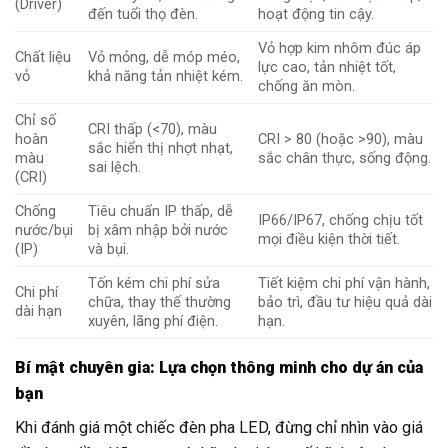
(Driver)
đến tuổi thọ đèn.
hoạt động tin cậy.
Vỏ hợp kim nhôm đúc áp
Chất liệu
Vỏ mỏng, dễ móp méo,
lực cao, tản nhiệt tốt,
vỏ
khả năng tản nhiệt kém.
chống ăn mòn.
Chỉ số
CRI thấp (<70), màu
hoàn
CRI > 80 (hoặc >90), màu
sắc hiển thị nhợt nhạt,
màu
sắc chân thực, sống động.
sai lệch.
(CRI)
Chống
Tiêu chuẩn IP thấp, dễ
IP66/IP67, chống chịu tốt
nước/bụi
bị xâm nhập bởi nước
mọi điều kiện thời tiết.
(IP)
và bụi.
Tốn kém chi phí sửa
Tiết kiệm chi phí vận hành,
Chi phí
chữa, thay thế thường
bảo trì, đầu tư hiệu quả dài
dài hạn
xuyên, lãng phí điện.
hạn.
Bí mật chuyên gia: Lựa chọn thông minh cho dự án của
bạn
Khi đánh giá một chiếc đèn pha LED, đừng chỉ nhìn vào giá