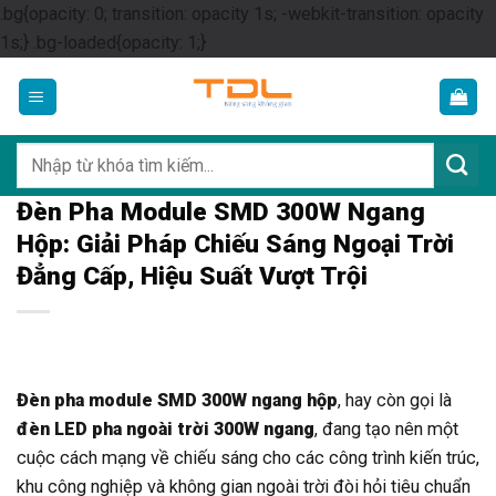
.bg{opacity: 0; transition: opacity 1s; -webkit-transition: opacity
Skip
1s;} .bg-loaded{opacity: 1;}
to
content
Tìm
kiếm:
Đèn Pha Module SMD 300W Ngang
Hộp: Giải Pháp Chiếu Sáng Ngoại Trời
Đẳng Cấp, Hiệu Suất Vượt Trội
Đèn pha module SMD 300W ngang hộp
, hay còn gọi là
đèn LED pha ngoài trời 300W ngang
, đang tạo nên một
cuộc cách mạng về chiếu sáng cho các công trình kiến trúc,
khu công nghiệp và không gian ngoài trời đòi hỏi tiêu chuẩn