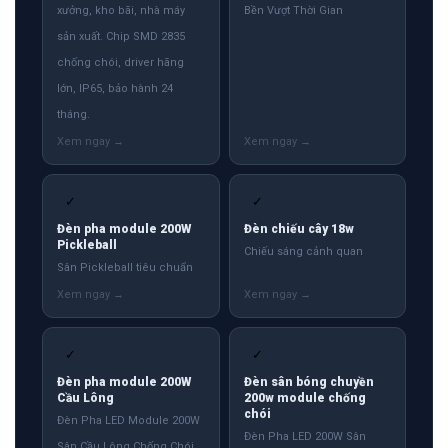
xưởng, kho bãi, nhà máy
Bền Vượt Thời Gian
sản xuất. Chip SMD 2835
chống chói, driver hãng
lớn, IP65, bảo hành 24
tháng.
✓
✓
Đèn pha module 200W
Đèn chiếu cây 18w
Pickleball
Chiếu sáng cảnh quan
Sân Pickleball tiêu chuẩn
✓
✓
Đèn pha module 200W
Đèn sân bóng chuyền
Cầu Lông
200w module chống
chói
Đèn Pha LED Module 200W
Đèn Pha LED 200W Sân
Sân Cầu Lông Chống Chói