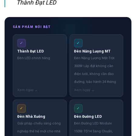
Thành Đạt LED
SẢN PHẨM NỔI BẬT
✓
✓
Thành Đạt LED
Đèn Năng Lượng MT
Đèn LED chính hãng
Đèn Năng Lượng Mặt Trời
300W Lắp đặt không cần
điện lưới, không cần đào
đường, bảo hành 24 tháng.
✓
✓
Đèn Nhà Xưởng
Đèn Đường LED
Giải pháp chiếu sáng công
Đèn Đường LED Module
nghiệp thế hệ mới cho nhà
150W TD14 Sáng Chuẩn,