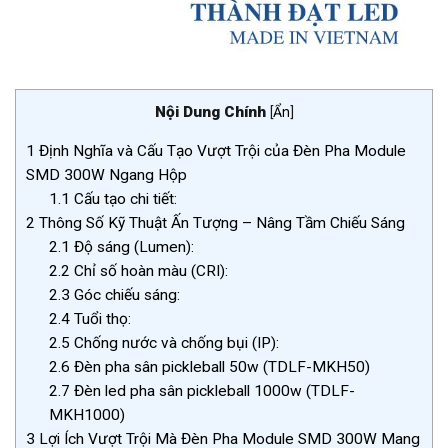
Nội Dung Chính
[
Ẩn
]
1
Định Nghĩa và Cấu Tạo Vượt Trội của Đèn Pha Module
SMD 300W Ngang Hộp
1.1
Cấu tạo chi tiết:
2
Thông Số Kỹ Thuật Ấn Tượng – Nâng Tầm Chiếu Sáng
2.1
Độ sáng (Lumen):
2.2
Chỉ số hoàn màu (CRI):
2.3
Góc chiếu sáng:
2.4
Tuổi thọ:
2.5
Chống nước và chống bụi (IP):
2.6
Đèn pha sân pickleball 50w (TDLF-MKH50)
2.7
Đèn led pha sân pickleball 1000w (TDLF-
MKH1000)
3
Lợi Ích Vượt Trội Mà Đèn Pha Module SMD 300W Mang