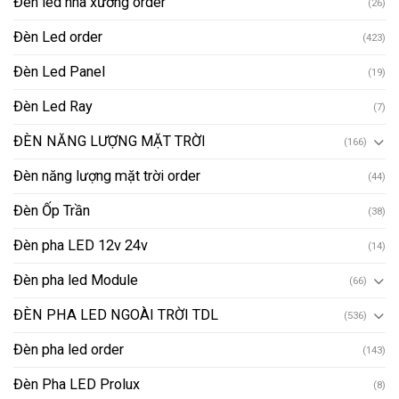
Đèn led nhà xưởng order
(26)
Đèn Led order
(423)
Đèn Led Panel
(19)
Đèn Led Ray
(7)
ĐÈN NĂNG LƯỢNG MẶT TRỜI
(166)
Đèn năng lượng mặt trời order
(44)
Đèn Ốp Trần
(38)
Đèn pha LED 12v 24v
(14)
Đèn pha led Module
(66)
ĐÈN PHA LED NGOÀI TRỜI TDL
(536)
Đèn pha led order
(143)
Đèn Pha LED Prolux
(8)