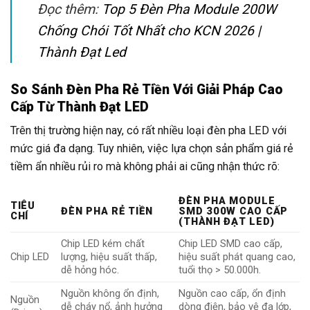
Đọc thêm:
Top 5 Đèn Pha Module 200W
Chống Chói Tốt Nhất cho KCN 2026 |
Thành Đạt Led
So Sánh Đèn Pha Rẻ Tiền Với Giải Pháp Cao
Cấp Từ Thành Đạt LED
Trên thị trường hiện nay, có rất nhiều loại đèn pha LED với
mức giá đa dạng. Tuy nhiên, việc lựa chọn sản phẩm giá rẻ
tiềm ẩn nhiều rủi ro mà không phải ai cũng nhận thức rõ:
ĐÈN PHA MODULE
TIÊU
ĐÈN PHA RẺ TIỀN
SMD 300W CAO CẤP
CHÍ
(THÀNH ĐẠT LED)
Chip LED kém chất
Chip LED SMD cao cấp,
Chip LED
lượng, hiệu suất thấp,
hiệu suất phát quang cao,
dễ hỏng hóc.
tuổi thọ > 50.000h.
Nguồn không ổn định,
Nguồn cao cấp, ổn định
Nguồn
dễ cháy nổ, ảnh hưởng
dòng điện, bảo vệ đa lớp,