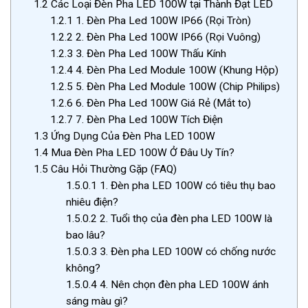
1.2
Các Loại Đèn Pha LED 100W tại Thành Đạt LED
1.2.1
1. Đèn Pha Led 100W IP66 (Rọi Tròn)
1.2.2
2. Đèn Pha Led 100W IP66 (Rọi Vuông)
1.2.3
3. Đèn Pha Led 100W Thấu Kính
1.2.4
4. Đèn Pha Led Module 100W (Khung Hộp)
1.2.5
5. Đèn Pha Led Module 100W (Chip Philips)
1.2.6
6. Đèn Pha Led 100W Giá Rẻ (Mắt to)
1.2.7
7. Đèn Pha Led 100W Tích Điện
1.3
Ứng Dụng Của Đèn Pha LED 100W
1.4
Mua Đèn Pha LED 100W Ở Đâu Uy Tín?
1.5
Câu Hỏi Thường Gặp (FAQ)
1.5.0.1
1. Đèn pha LED 100W có tiêu thụ bao
nhiêu điện?
1.5.0.2
2. Tuổi thọ của đèn pha LED 100W là
bao lâu?
1.5.0.3
3. Đèn pha LED 100W có chống nước
không?
1.5.0.4
4. Nên chọn đèn pha LED 100W ánh
sáng màu gì?