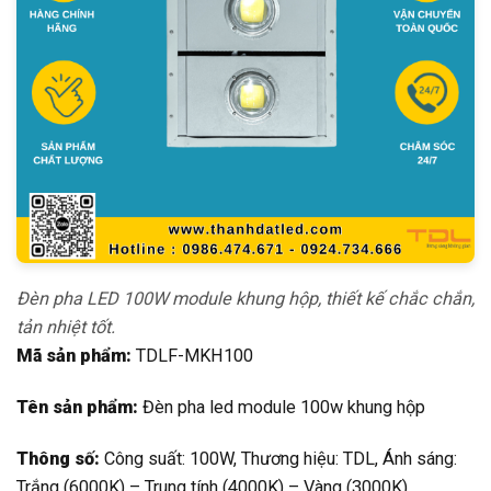
Đèn pha LED 100W module khung hộp, thiết kế chắc chắn,
tản nhiệt tốt.
Mã sản phẩm:
TDLF-MKH100
Tên sản phẩm:
Đèn pha led module 100w khung hộp
Thông số:
Công suất: 100W, Thương hiệu: TDL, Ánh sáng:
Trắng (6000K) – Trung tính (4000K) – Vàng (3000K),