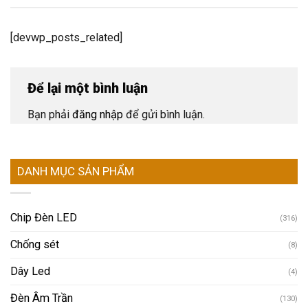
[devwp_posts_related]
Để lại một bình luận
Bạn phải
đăng nhập
để gửi bình luận.
DANH MỤC SẢN PHẨM
Chip Đèn LED
(316)
Chống sét
(8)
Dây Led
(4)
Đèn Âm Trần
(130)