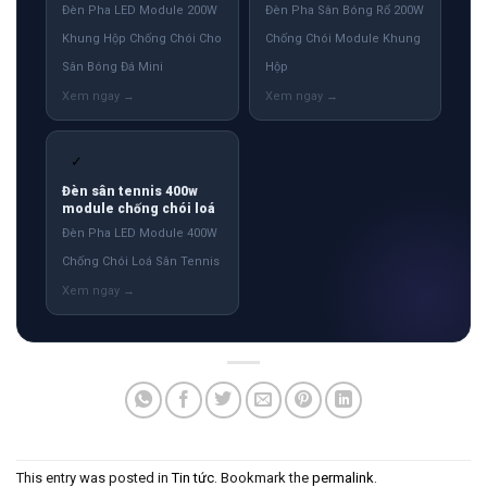
Đèn Pha LED Module 200W
Đèn Pha Sân Bóng Rổ 200W
Khung Hộp Chống Chói Cho
Chống Chói Module Khung
Sân Bóng Đá Mini
Hộp
✓
Đèn sân tennis 400w
module chống chói loá
Đèn Pha LED Module 400W
Chống Chói Loá Sân Tennis
This entry was posted in
Tin tức
. Bookmark the
permalink
.