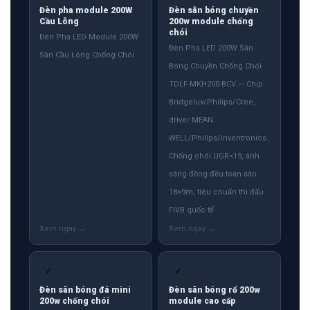
Đèn pha module 200W
Đèn sân bóng chuyền
Cầu Lông
200w module chống
chói
Đèn Pha LED Module 200W
Đèn Pha LED 200W Sân
Sân Cầu Lông Chống Chói
Bóng Chuyền Chống Chói
TDLF-MKH200-BCV — Chip
Bridgelux/Philips/Cree,
driver MEAN
WELL/Philips/Inventronics.
Chống chói UGR<19, ánh
sáng đồng đều toàn sân
18×9m, tiêu chuẩn thi đấu
FIVB quốc tế
✓
✓
Đèn sân bóng đá mini
Đèn sân bóng rổ 200w
200w chống chói
module cao cấp