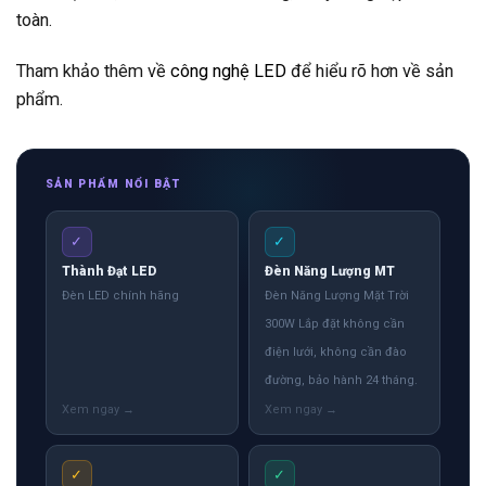
toàn.
Tham khảo thêm về
công nghệ LED
để hiểu rõ hơn về sản
phẩm.
SẢN PHẨM NỔI BẬT
✓
✓
Thành Đạt LED
Đèn Năng Lượng MT
Đèn LED chính hãng
Đèn Năng Lượng Mặt Trời
300W Lắp đặt không cần
điện lưới, không cần đào
đường, bảo hành 24 tháng.
✓
✓