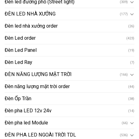
Đèn led đường phố (Street light)
(309)
ĐÈN LED NHÀ XƯỞNG
(177)
Đèn led nhà xưởng order
(26)
Đèn Led order
(423)
Đèn Led Panel
(19)
Đèn Led Ray
(7)
ĐÈN NĂNG LƯỢNG MẶT TRỜI
(166)
Đèn năng lượng mặt trời order
(44)
Đèn Ốp Trần
(38)
Đèn pha LED 12v 24v
(14)
Đèn pha led Module
(66)
ĐÈN PHA LED NGOÀI TRỜI TDL
(536)