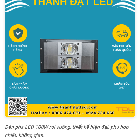
Đèn pha LED 100W rọi vuông, thiết kế hiện đại, phù hợp
nhiều không gian.