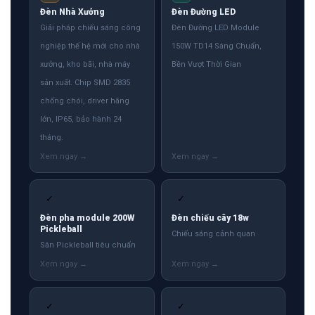
Đèn Nhà Xưởng
Đèn Đường LED
Giải pháp chiếu sáng công
Đèn Đường LED Module
nghiệp thế hệ mới cho nhà
150W TD14 Sáng Chuẩn,
xưởng, kho bãi, nhà máy
Bền Vượt Thời Gian
sản xuất. Chip SMD 2835
chống chói, driver hãng
lớn, IP65, bảo hành 24
tháng.
✓
✓
Đèn pha module 200W
Đèn chiếu cây 18w
Pickleball
Chiếu sáng cảnh quan
Sân Pickleball tiêu chuẩn
✓
✓