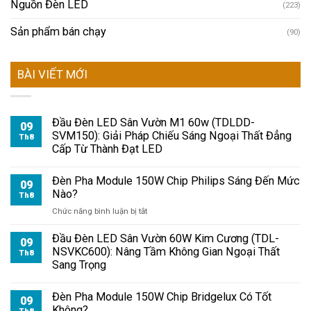
Nguồn Đèn LED
(223)
Sản phẩm bán chạy
(90)
BÀI VIẾT MỚI
Đầu Đèn LED Sân Vườn M1 60w (TDLDD-
09
SVM150): Giải Pháp Chiếu Sáng Ngoại Thất Đẳng
Th8
Cấp Từ Thành Đạt LED
Đèn Pha Module 150W Chip Philips Sáng Đến Mức
09
Nào?
Th8
ở
Chức năng bình luận bị tắt
Đèn
Pha
Đầu Đèn LED Sân Vườn 60W Kim Cương (TDL-
09
Module
NSVKC600): Nâng Tầm Không Gian Ngoại Thất
Th8
150W
Sang Trọng
Chip
Philips
Đèn Pha Module 150W Chip Bridgelux Có Tốt
Sáng
09
Không?
Đến
Th8