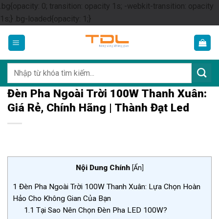
.bg{opacity: 0; transition: opacity 1s; -webkit-transition: opacity
Skip
1s;} .bg-loaded{opacity: 1;}
to
content
Tìm
kiếm:
Đèn Pha Ngoài Trời 100W Thanh Xuân:
Giá Rẻ, Chính Hãng | Thành Đạt Led
Nội Dung Chính
[
Ẩn
]
1
Đèn Pha Ngoài Trời 100W Thanh Xuân: Lựa Chọn Hoàn
Hảo Cho Không Gian Của Bạn
1.1
Tại Sao Nên Chọn Đèn Pha LED 100W?