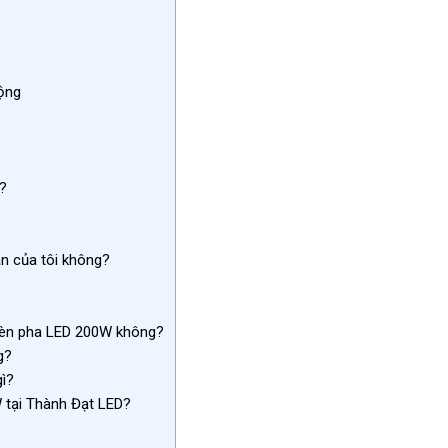
ộng
?
n của tôi không?
 đèn pha LED 200W không?
g?
gì?
 tại Thành Đạt LED?