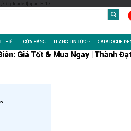
Skip
s;} .bg-loaded{opacity: 1;}
to
content
I THIỆU
CỬA HÀNG
TRANG TIN TỨC
CATALOGUE ĐÈ
iên: Giá Tốt & Mua Ngay | Thành Đạ
ay!