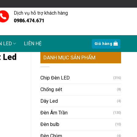
Dịch vụ hỗ trợ khách hàng
0986.474.671
N LED
LIÊN HỆ
Giỏ hàng
t Led
DANH MỤC SẢN PHẨM
Chip Đèn LED
(316)
Chống sét
(8)
Dây Led
(4)
Đèn Âm Trần
(130)
Đèn bulb
(10)
Đèn Chùm
(4)