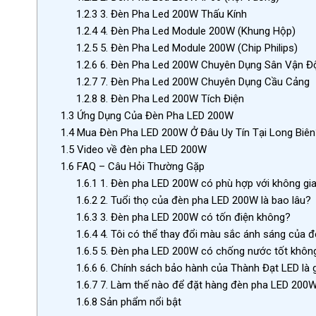
1.2.3
3. Đèn Pha Led 200W Thấu Kính
1.2.4
4. Đèn Pha Led Module 200W (Khung Hộp)
1.2.5
5. Đèn Pha Led Module 200W (Chip Philips)
1.2.6
6. Đèn Pha Led 200W Chuyên Dụng Sân Vận Đ
1.2.7
7. Đèn Pha Led 200W Chuyên Dụng Cầu Cảng
1.2.8
8. Đèn Pha Led 200W Tích Điện
1.3
Ứng Dụng Của Đèn Pha LED 200W
1.4
Mua Đèn Pha LED 200W Ở Đâu Uy Tín Tại Long Biên
1.5
Video về đèn pha LED 200W
1.6
FAQ – Câu Hỏi Thường Gặp
1.6.1
1. Đèn pha LED 200W có phù hợp với không gia
1.6.2
2. Tuổi thọ của đèn pha LED 200W là bao lâu?
1.6.3
3. Đèn pha LED 200W có tốn điện không?
1.6.4
4. Tôi có thể thay đổi màu sắc ánh sáng của
1.6.5
5. Đèn pha LED 200W có chống nước tốt khôn
1.6.6
6. Chính sách bảo hành của Thành Đạt LED là 
1.6.7
7. Làm thế nào để đặt hàng đèn pha LED 200W
1.6.8
Sản phẩm nổi bật