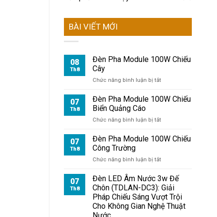
BÀI VIẾT MỚI
Đèn Pha Module 100W Chiếu
08
Cây
Th8
ở
Chức năng bình luận bị tắt
Đèn
Pha
Đèn Pha Module 100W Chiếu
07
Module
Biển Quảng Cáo
Th8
100W
ở
Chức năng bình luận bị tắt
Chiếu
Đèn
Cây
Pha
Đèn Pha Module 100W Chiếu
07
Module
Công Trường
Th8
100W
ở
Chức năng bình luận bị tắt
Chiếu
Đèn
Biển
Pha
Đèn LED Âm Nước 3w Đế
Quảng
07
Module
Cáo
Chôn (TDLAN-DC3): Giải
Th8
100W
Pháp Chiếu Sáng Vượt Trội
Chiếu
Cho Không Gian Nghệ Thuật
Công
Nước
Trường