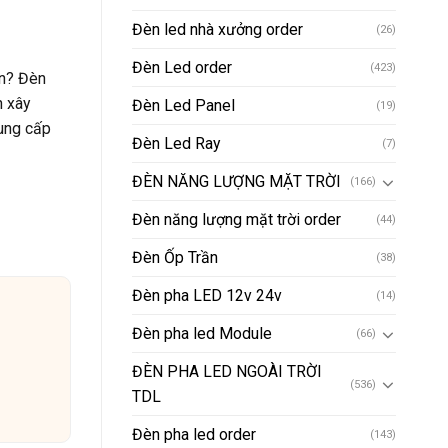
Đèn led nhà xưởng order
(26)
Đèn Led order
(423)
ận? Đèn
h xây
Đèn Led Panel
(19)
cung cấp
Đèn Led Ray
(7)
ĐÈN NĂNG LƯỢNG MẶT TRỜI
(166)
Đèn năng lượng mặt trời order
(44)
Đèn Ốp Trần
(38)
Đèn pha LED 12v 24v
(14)
Đèn pha led Module
(66)
ĐÈN PHA LED NGOÀI TRỜI
(536)
TDL
Đèn pha led order
(143)