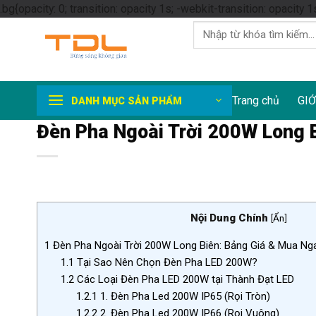
.bg{opacity: 0; transition: opacity 1s; -webkit-transition: opacity 1
Tìm
kiếm:
Trang chủ
GIỚ
DANH MỤC SẢN PHẨM
Đèn Pha Ngoài Trời 200W Long B
Nội Dung Chính
[
Ẩn
]
1
Đèn Pha Ngoài Trời 200W Long Biên: Bảng Giá & Mua Ng
1.1
Tại Sao Nên Chọn Đèn Pha LED 200W?
1.2
Các Loại Đèn Pha LED 200W tại Thành Đạt LED
1.2.1
1. Đèn Pha Led 200W IP65 (Rọi Tròn)
1.2.2
2. Đèn Pha Led 200W IP66 (Rọi Vuông)