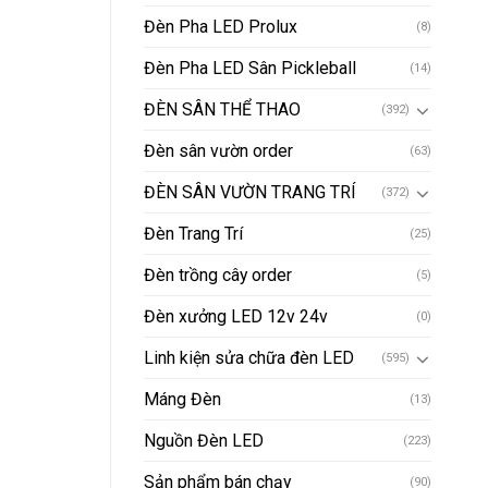
Đèn Pha LED Prolux
(8)
Đèn Pha LED Sân Pickleball
(14)
ĐÈN SÂN THỂ THAO
(392)
Đèn sân vườn order
(63)
ĐÈN SÂN VƯỜN TRANG TRÍ
(372)
Đèn Trang Trí
(25)
Đèn trồng cây order
(5)
Đèn xưởng LED 12v 24v
(0)
Linh kiện sửa chữa đèn LED
(595)
Máng Đèn
(13)
Nguồn Đèn LED
(223)
Sản phẩm bán chạy
(90)