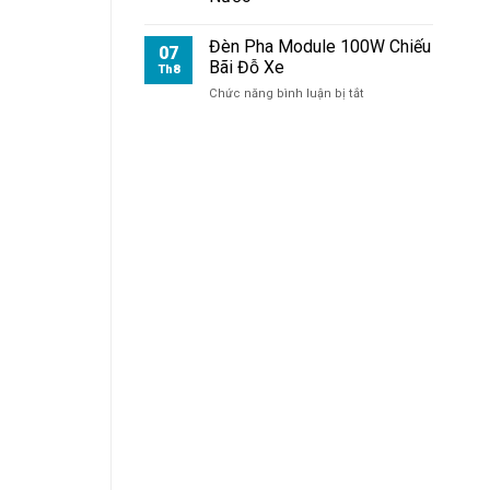
Đèn Pha Module 100W Chiếu
07
Bãi Đỗ Xe
Th8
ở
Chức năng bình luận bị tắt
Đèn
Pha
Module
100W
Chiếu
Bãi
Đỗ
Xe