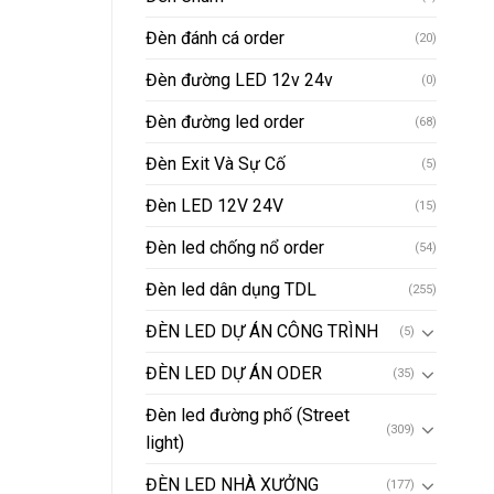
Đèn đánh cá order
(20)
Đèn đường LED 12v 24v
(0)
Đèn đường led order
(68)
Đèn Exit Và Sự Cố
(5)
Đèn LED 12V 24V
(15)
Đèn led chống nổ order
(54)
Đèn led dân dụng TDL
(255)
ĐÈN LED DỰ ÁN CÔNG TRÌNH
(5)
ĐÈN LED DỰ ÁN ODER
(35)
Đèn led đường phố (Street
(309)
light)
ĐÈN LED NHÀ XƯỞNG
(177)