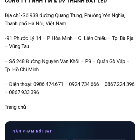
CÔNG TY TNHH TM & DV THÀNH ĐẠT LED
Địa chỉ:-Số 938 đường Quang Trung, Phường Yên Nghĩa,
Thành phố Hà Nội, Việt Nam.
-91 Phước Lý 14 – P. Hòa Minh – Q. Liên Chiểu – Tp. Bà Rịa
– Vũng Tàu
– Số 248 Đường Nguyễn Văn Khối – P.9 – Quận Gò Vấp –
Tp. Hồ Chí Minh
– Điện thoại: 0986.474.671 – 0924.734.666 – 0867.224.396
– 0867.933.396
Trang chủ
SẢN PHẨM NỔI BẬT