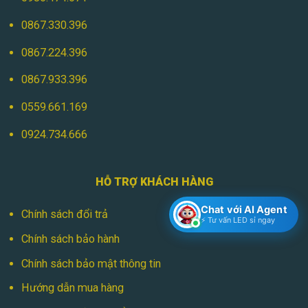
0867.330.396
0867.224.396
0867.933.396
0559.661.169
0924.734.666
HỖ TRỢ KHÁCH HÀNG
Chat với AI Agent
Chính sách đổi trả
⚡ Tư vấn LED sỉ ngay
Chính sách bảo hành
Chính sách bảo mật thông tin
Hướng dẫn mua hàng