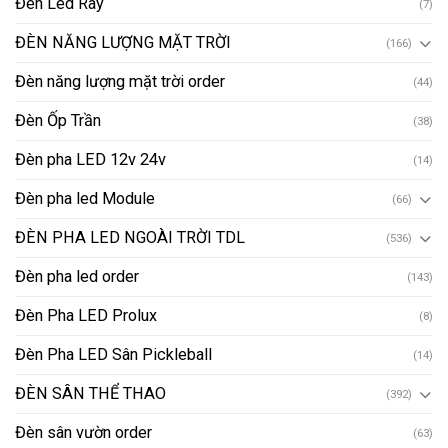
Đèn Led Ray
(7)
ĐÈN NĂNG LƯỢNG MẶT TRỜI
(166)
Đèn năng lượng mặt trời order
(44)
Đèn Ốp Trần
(38)
Đèn pha LED 12v 24v
(14)
Đèn pha led Module
(66)
ĐÈN PHA LED NGOÀI TRỜI TDL
(536)
Đèn pha led order
(143)
Đèn Pha LED Prolux
(8)
Đèn Pha LED Sân Pickleball
(14)
ĐÈN SÂN THỂ THAO
(392)
Đèn sân vườn order
(63)