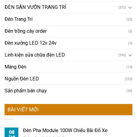
ĐÈN SÂN VƯỜN TRANG TRÍ
(372)
Đèn Trang Trí
(25)
Đèn trồng cây order
(5)
Đèn xưởng LED 12v 24v
(0)
Linh kiện sửa chữa đèn LED
(595)
Máng Đèn
(13)
Nguồn Đèn LED
(223)
Sản phẩm bán chạy
(90)
BÀI VIẾT MỚI
Đèn Pha Module 100W Chiếu Bãi Đỗ Xe
08
Th8