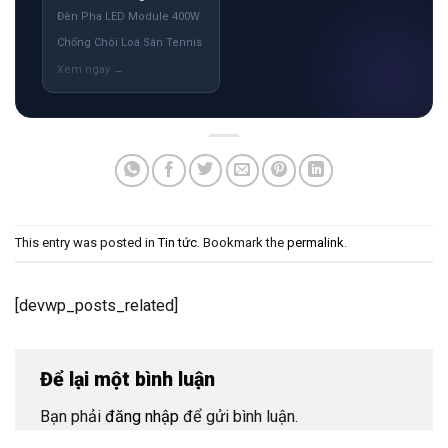
Đèn Pha LED Module 400W
Chống Chói Loá Sân Tennis
This entry was posted in
Tin tức
. Bookmark the
permalink
.
[devwp_posts_related]
Để lại một bình luận
Bạn phải
đăng nhập
để gửi bình luận.