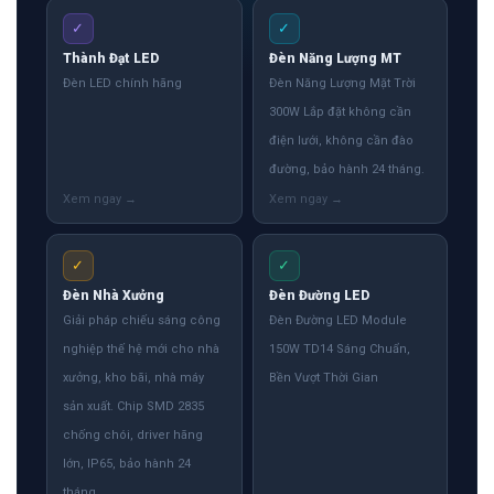
✓
✓
Thành Đạt LED
Đèn Năng Lượng MT
Đèn LED chính hãng
Đèn Năng Lượng Mặt Trời
300W Lắp đặt không cần
điện lưới, không cần đào
đường, bảo hành 24 tháng.
✓
✓
Đèn Nhà Xưởng
Đèn Đường LED
Giải pháp chiếu sáng công
Đèn Đường LED Module
nghiệp thế hệ mới cho nhà
150W TD14 Sáng Chuẩn,
xưởng, kho bãi, nhà máy
Bền Vượt Thời Gian
sản xuất. Chip SMD 2835
chống chói, driver hãng
lớn, IP65, bảo hành 24
tháng.