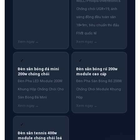
WELL/Philips/Inventronics.
Chống chói UGR<19, ánh
sáng đồng đều toàn sân
18×9m, tiêu chuẩn thi đấu
FIVB quốc tế
✓
✓
Đèn sân bóng đá mini
Đèn sân bóng rổ 200w
200w chống chói
module cao cấp
Đèn Pha LED Module 200W
Đèn Pha Sân Bóng Rổ 200W
Khung Hộp Chống Chói Cho
Chống Chói Module Khung
Sân Bóng Đá Mini
Hộp
✓
Đèn sân tennis 400w
module chống chói loá