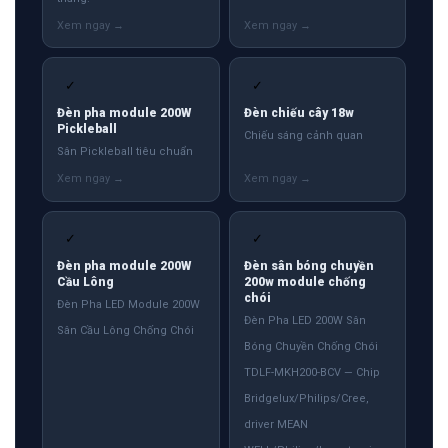
✓
✓
Đèn pha module 200W
Đèn chiếu cây 18w
Pickleball
Chiếu sáng cảnh quan
Sân Pickleball tiêu chuẩn
✓
✓
Đèn pha module 200W
Đèn sân bóng chuyền
Cầu Lông
200w module chống
chói
Đèn Pha LED Module 200W
Đèn Pha LED 200W Sân
Sân Cầu Lông Chống Chói
Bóng Chuyền Chống Chói
TDLF-MKH200-BCV — Chip
Bridgelux/Philips/Cree,
driver MEAN