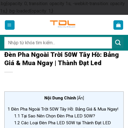
.bg{opacity: 0; transition: opacity 1s; -webkit-transition: opacity
Skip
1s;} .bg-loaded{opacity: 1;}
to
content
Tìm
kiếm:
Đèn Pha Ngoài Trời 50W Tây Hồ: Bảng
Giá & Mua Ngay | Thành Đạt Led
Nội Dung Chính
[
Ẩn
]
1
Đèn Pha Ngoài Trời 50W Tây Hồ: Bảng Giá & Mua Ngay!
1.1
Tại Sao Nên Chọn Đèn Pha LED 50W?
1.2
Các Loại Đèn Pha LED 50W tại Thành Đạt LED