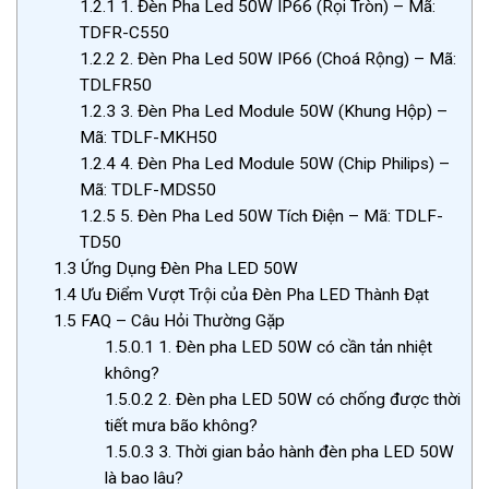
1.2.1
1. Đèn Pha Led 50W IP66 (Rọi Tròn) – Mã:
TDFR-C550
1.2.2
2. Đèn Pha Led 50W IP66 (Choá Rộng) – Mã:
TDLFR50
1.2.3
3. Đèn Pha Led Module 50W (Khung Hộp) –
Mã: TDLF-MKH50
1.2.4
4. Đèn Pha Led Module 50W (Chip Philips) –
Mã: TDLF-MDS50
1.2.5
5. Đèn Pha Led 50W Tích Điện – Mã: TDLF-
TD50
1.3
Ứng Dụng Đèn Pha LED 50W
1.4
Ưu Điểm Vượt Trội của Đèn Pha LED Thành Đạt
1.5
FAQ – Câu Hỏi Thường Gặp
1.5.0.1
1. Đèn pha LED 50W có cần tản nhiệt
không?
1.5.0.2
2. Đèn pha LED 50W có chống được thời
tiết mưa bão không?
1.5.0.3
3. Thời gian bảo hành đèn pha LED 50W
là bao lâu?