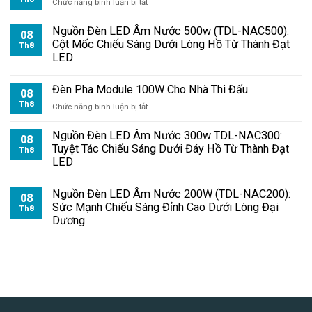
ở
Chức năng bình luận bị tắt
Đèn
Pha
Nguồn Đèn LED Âm Nước 500w (TDL-NAC500):
08
Module
Cột Mốc Chiếu Sáng Dưới Lòng Hồ Từ Thành Đạt
Th8
100W
LED
Chiếu
Bãi
Đèn Pha Module 100W Cho Nhà Thi Đấu
Đỗ
08
Xe
Th8
ở
Chức năng bình luận bị tắt
Đèn
Pha
Nguồn Đèn LED Âm Nước 300w TDL-NAC300:
08
Module
Tuyệt Tác Chiếu Sáng Dưới Đáy Hồ Từ Thành Đạt
Th8
100W
LED
Cho
Nhà
Nguồn Đèn LED Âm Nước 200W (TDL-NAC200):
Thi
08
Sức Mạnh Chiếu Sáng Đỉnh Cao Dưới Lòng Đại
Đấu
Th8
Dương