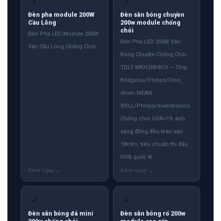
✓
✓
Đèn pha module 200W
Đèn sân bóng chuyền
Cầu Lông
200w module chống
chói
Đèn Pha LED Module 200W
Đèn Pha LED 200W Sân
Sân Cầu Lông Chống Chói
Bóng Chuyền Chống Chói
TDLF-MKH200-BCV — Chip
Bridgelux/Philips/Cree,
driver MEAN
WELL/Philips/Inventronics.
Chống chói UGR<19, ánh
sáng đồng đều toàn sân
18×9m, tiêu chuẩn thi đấu
FIVB quốc tế
✓
✓
Đèn sân bóng đá mini
Đèn sân bóng rổ 200w