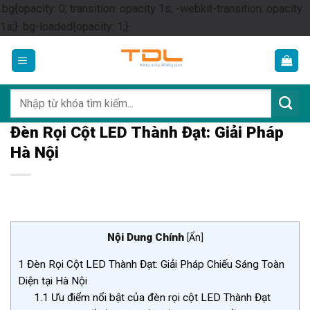
.bg{opacity: 0; transition: opacity 1s; -webkit-transition: opacity
Skip
1s;} .bg-loaded{opacity: 1;}
to
content
Tìm
kiếm:
Đèn Rọi Cột LED Thành Đạt: Giải Pháp
Hà Nội
Nội Dung Chính
[
Ẩn
]
1
Đèn Rọi Cột LED Thành Đạt: Giải Pháp Chiếu Sáng Toàn
Diện tại Hà Nội
1.1
Ưu điểm nổi bật của đèn rọi cột LED Thành Đạt