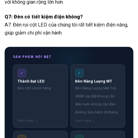
với không gian rộng lớn hơn.
Q7: Đèn có tiết kiệm điện không?
A7: Đèn rọi cột LED của chúng tôi rất tiết kiệm điện năng,
giúp giảm chi phí vận hành.
SẢN PHẨM NỔI BẬT
✓
✓
Thành Đạt LED
Đèn Năng Lượng MT
Đèn LED chính hãng
Đèn Năng Lượng Mặt Trời
300W Lắp đặt không cần
điện lưới, không cần đào
đường, bảo hành 24 tháng.