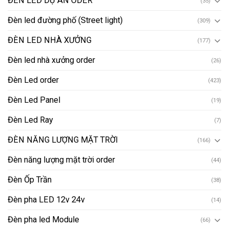
ĐÈN LED DỰ ÁN ODER
(35)
Đèn led đường phố (Street light)
(309)
ĐÈN LED NHÀ XƯỞNG
(177)
Đèn led nhà xưởng order
(26)
Đèn Led order
(423)
Đèn Led Panel
(19)
Đèn Led Ray
(7)
ĐÈN NĂNG LƯỢNG MẶT TRỜI
(166)
Đèn năng lượng mặt trời order
(44)
Đèn Ốp Trần
(38)
Đèn pha LED 12v 24v
(14)
Đèn pha led Module
(66)