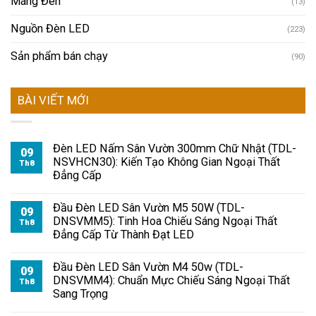
Máng Đèn
(13)
Nguồn Đèn LED
(223)
Sản phẩm bán chạy
(90)
BÀI VIẾT MỚI
Đèn LED Nấm Sân Vườn 300mm Chữ Nhật (TDL-
09
NSVHCN30): Kiến Tạo Không Gian Ngoại Thất
Th8
Đẳng Cấp
Đầu Đèn LED Sân Vườn M5 50W (TDL-
09
DNSVMM5): Tinh Hoa Chiếu Sáng Ngoại Thất
Th8
Đẳng Cấp Từ Thành Đạt LED
Đầu Đèn LED Sân Vườn M4 50w (TDL-
09
DNSVMM4): Chuẩn Mực Chiếu Sáng Ngoại Thất
Th8
Sang Trọng