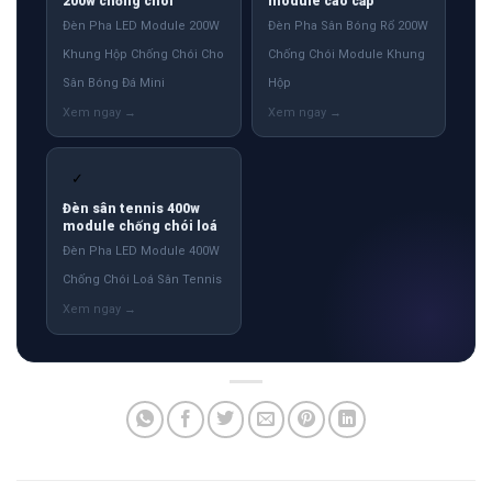
200w chống chói
module cao cấp
Đèn Pha LED Module 200W
Đèn Pha Sân Bóng Rổ 200W
Khung Hộp Chống Chói Cho
Chống Chói Module Khung
Sân Bóng Đá Mini
Hộp
✓
Đèn sân tennis 400w
module chống chói loá
Đèn Pha LED Module 400W
Chống Chói Loá Sân Tennis