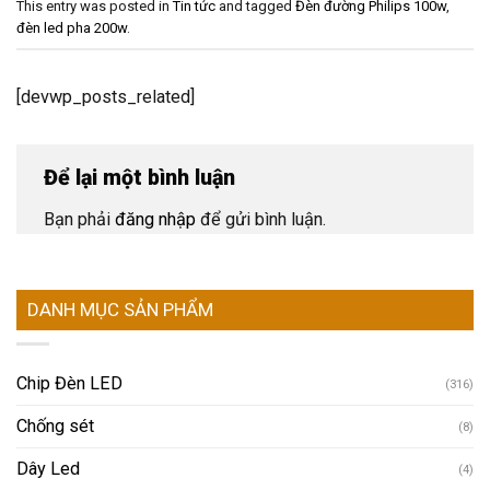
This entry was posted in
Tin tức
and tagged
Đèn đường Philips 100w
,
đèn led pha 200w
.
[devwp_posts_related]
Để lại một bình luận
Bạn phải
đăng nhập
để gửi bình luận.
DANH MỤC SẢN PHẨM
Chip Đèn LED
(316)
Chống sét
(8)
Dây Led
(4)