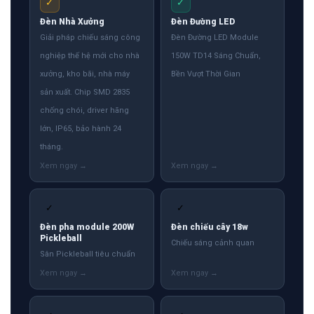
✓
✓
Đèn Nhà Xưởng
Đèn Đường LED
Giải pháp chiếu sáng công
Đèn Đường LED Module
nghiệp thế hệ mới cho nhà
150W TD14 Sáng Chuẩn,
xưởng, kho bãi, nhà máy
Bền Vượt Thời Gian
sản xuất. Chip SMD 2835
chống chói, driver hãng
lớn, IP65, bảo hành 24
tháng.
✓
✓
Đèn pha module 200W
Đèn chiếu cây 18w
Pickleball
Chiếu sáng cảnh quan
Sân Pickleball tiêu chuẩn