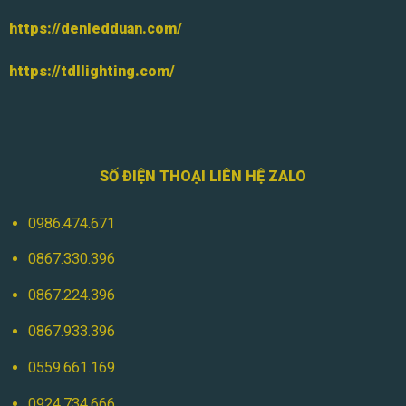
https://denledduan.com/
https://tdllighting.com/
SỐ ĐIỆN THOẠI LIÊN HỆ ZALO
0986.474.671
0867.330.396
0867.224.396
0867.933.396
0559.661.169
0924.734.666