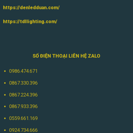
https://denledduan.com/
https://tdllighting.com/
SỐ ĐIỆN THOẠI LIÊN HỆ ZALO
0986.474.671
0867.330.396
0867.224.396
0867.933.396
0559.661.169
0924.734.666