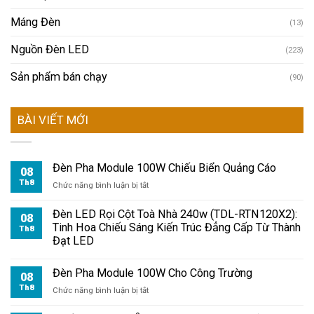
Máng Đèn
(13)
Nguồn Đèn LED
(223)
Sản phẩm bán chạy
(90)
BÀI VIẾT MỚI
Đèn Pha Module 100W Chiếu Biển Quảng Cáo
08
Th8
ở
Chức năng bình luận bị tắt
Đèn
Pha
Đèn LED Rọi Cột Toà Nhà 240w (TDL-RTN120X2):
08
Module
Tinh Hoa Chiếu Sáng Kiến Trúc Đẳng Cấp Từ Thành
Th8
100W
Đạt LED
Chiếu
Biển
Đèn Pha Module 100W Cho Công Trường
Quảng
08
Cáo
Th8
ở
Chức năng bình luận bị tắt
Đèn