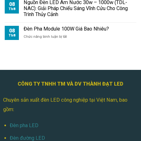
Pha
Nguồn Đèn LED Âm Nước 30w – 1000w (TDL-
08
Module
NAC): Giải Pháp Chiếu Sáng Vĩnh Cửu Cho Công
Th8
100W
Trình Thủy Cảnh
Cho
Công
Đèn Pha Module 100W Giá Bao Nhiêu?
Trường
08
Th8
ở
Chức năng bình luận bị tắt
Đèn
Pha
Module
100W
Giá
Bao
Nhiêu?
CÔNG TY TNHH TM VÀ DV THÀNH ĐẠT LED
Chuyên sản xuất đèn LED công nghiệp tại Việt Nam, bao
gồm:
Đèn pha LED
Đèn đường LED