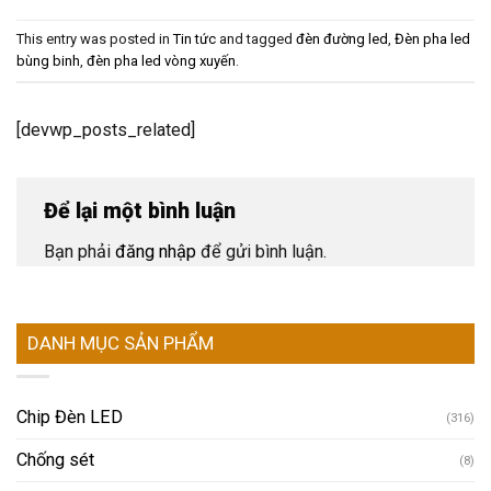
This entry was posted in
Tin tức
and tagged
đèn đường led
,
Đèn pha led
bùng binh
,
đèn pha led vòng xuyến
.
[devwp_posts_related]
Để lại một bình luận
Bạn phải
đăng nhập
để gửi bình luận.
DANH MỤC SẢN PHẨM
Chip Đèn LED
(316)
Chống sét
(8)