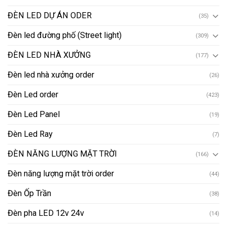
ĐÈN LED DỰ ÁN ODER
(35)
Đèn led đường phố (Street light)
(309)
ĐÈN LED NHÀ XƯỞNG
(177)
Đèn led nhà xưởng order
(26)
Đèn Led order
(423)
Đèn Led Panel
(19)
Đèn Led Ray
(7)
ĐÈN NĂNG LƯỢNG MẶT TRỜI
(166)
Đèn năng lượng mặt trời order
(44)
Đèn Ốp Trần
(38)
Đèn pha LED 12v 24v
(14)