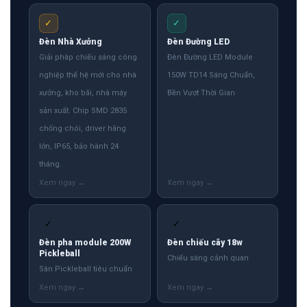
✓
✓
Đèn Nhà Xưởng
Đèn Đường LED
Giải pháp chiếu sáng công
Đèn Đường LED Module
nghiệp thế hệ mới cho nhà
150W TD14 Sáng Chuẩn,
xưởng, kho bãi, nhà máy
Bền Vượt Thời Gian
sản xuất. Chip SMD 2835
chống chói, driver hãng
lớn, IP65, bảo hành 24
tháng.
✓
✓
Đèn pha module 200W
Đèn chiếu cây 18w
Pickleball
Chiếu sáng cảnh quan
Sân Pickleball tiêu chuẩn