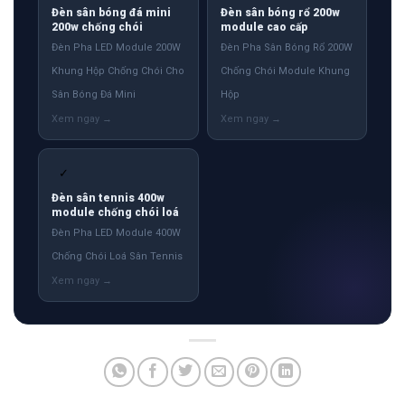
Đèn sân bóng đá mini
Đèn sân bóng rổ 200w
200w chống chói
module cao cấp
Đèn Pha LED Module 200W
Đèn Pha Sân Bóng Rổ 200W
Khung Hộp Chống Chói Cho
Chống Chói Module Khung
Sân Bóng Đá Mini
Hộp
✓
Đèn sân tennis 400w
module chống chói loá
Đèn Pha LED Module 400W
Chống Chói Loá Sân Tennis