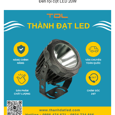
Đèn rọi cột LED 20W