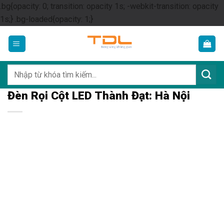
.bg{opacity: 0; transition: opacity 1s; -webkit-transition: opacity
Skip
1s;} .bg-loaded{opacity: 1;}
to
content
Tìm
kiếm:
Đèn Rọi Cột LED Thành Đạt: Hà Nội