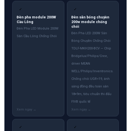
✓
✓
Đèn pha module 200W
Đèn sân bóng chuyền
Cầu Lông
200w module chống
chói
Đèn Pha LED Module 200W
Đèn Pha LED 200W Sân
Sân Cầu Lông Chống Chói
Bóng Chuyền Chống Chói
TDLF-MKH200-BCV — Chip
Bridgelux/Philips/Cree,
driver MEAN
WELL/Philips/Inventronics.
Chống chói UGR<19, ánh
sáng đồng đều toàn sân
18×9m, tiêu chuẩn thi đấu
FIVB quốc tế
✓
✓