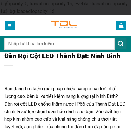
.bg{opacity: 0; transition: opacity 1s; -webkit-transition: opacity
Skip
1s;} .bg-loaded{opacity: 1;}
to
content
Tìm
kiếm:
Đèn Rọi Cột LED Thành Đạt: Ninh Bình
Bạn đang tìm kiếm giải pháp chiếu sáng ngoài trời chất
lượng cao, bền bỉ và tiết kiệm năng lượng tại Ninh Bình?
Đèn rọi cột LED chống thấm nước IP66 của Thành Đạt LED
chính là sự lựa chọn hoàn hảo dành cho bạn. Với chất liệu
hợp kim nhôm cao cấp và khả năng chống chịu thời tiết
tuyệt vời, sản phẩm của chúng tôi đảm bảo đáp ứng mọi