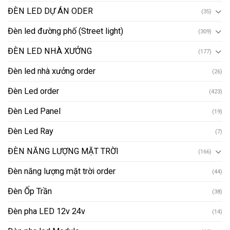
ĐÈN LED DỰ ÁN ODER
(35)
Đèn led đường phố (Street light)
(309)
ĐÈN LED NHÀ XƯỞNG
(177)
Đèn led nhà xưởng order
(26)
Đèn Led order
(423)
Đèn Led Panel
(19)
Đèn Led Ray
(7)
ĐÈN NĂNG LƯỢNG MẶT TRỜI
(166)
Đèn năng lượng mặt trời order
(44)
Đèn Ốp Trần
(38)
Đèn pha LED 12v 24v
(14)