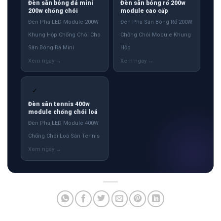
Đèn sân bóng đá mini
Đèn sân bóng rổ 200w
200w chống chói
module cao cấp
Đèn Pha LED Module 200W
Đèn Pha Sân Bóng Rổ 200W
Khung Hộp Chống Chói Cho
Chống Chói Module Khung
Sân Bóng Đá Mini
Hộp
✓
Đèn sân tennis 400w
module chống chói loá
Đèn Pha LED Module 400W
Chống Chói Loá Sân Tennis