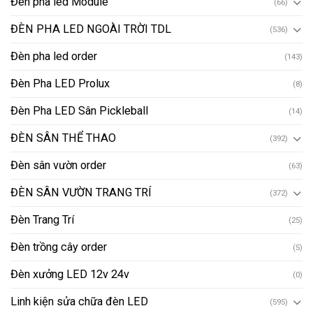
Đèn pha led Module
(66)
ĐÈN PHA LED NGOÀI TRỜI TDL
(536)
Đèn pha led order
(143)
Đèn Pha LED Prolux
(8)
Đèn Pha LED Sân Pickleball
(14)
ĐÈN SÂN THỂ THAO
(392)
Đèn sân vườn order
(63)
ĐÈN SÂN VƯỜN TRANG TRÍ
(372)
Đèn Trang Trí
(25)
Đèn trồng cây order
(5)
Đèn xưởng LED 12v 24v
(0)
Linh kiện sửa chữa đèn LED
(595)