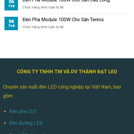
06
Bóng
Th8
ở
Chức năng bình luận bị tắt
Mini
Đèn
Pha
Đèn Pha Module 100W Cho Sân Tennis
06
Module
Th8
ở
Chức năng bình luận bị tắt
100W
Đèn
Cho
Pha
Sân
Module
Cầu
100W
Lông
Cho
Sân
Tennis
CÔNG TY TNHH TM VÀ DV THÀNH ĐẠT LED
Chuyên sản xuất đèn LED công nghiệp tại Việt Nam, bao
gồm:
Đèn pha LED
Đèn đường LED