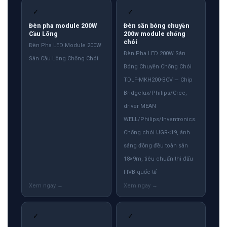
✓
✓
Đèn pha module 200W
Đèn sân bóng chuyền
Cầu Lông
200w module chống
chói
Đèn Pha LED Module 200W
Đèn Pha LED 200W Sân
Sân Cầu Lông Chống Chói
Bóng Chuyền Chống Chói
TDLF-MKH200-BCV — Chip
Bridgelux/Philips/Cree,
driver MEAN
WELL/Philips/Inventronics.
Chống chói UGR<19, ánh
sáng đồng đều toàn sân
18×9m, tiêu chuẩn thi đấu
FIVB quốc tế
✓
✓