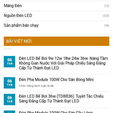
Máng Đèn
(13)
Nguồn Đèn LED
(223)
Sản phẩm bán chạy
(90)
BÀI VIẾT MỚI
Đèn LED Bể Bơi 9w 12w 18w 24w 36w: Nâng Tầm
06
Không Gian Nước Với Giải Pháp Chiếu Sáng Đẳng
Th8
Cấp Từ Thành Đạt LED
Đèn Pha Module 100W Cho Sân Bóng Mini
06
Th8
ở
Chức năng bình luận bị tắt
Đèn
Pha
Đèn LED Bể Bơi 36w (TDBB36): Tuyệt Tác Chiếu
06
Module
Sáng Đẳng Cấp Từ Thành Đạt LED
Th8
100W
Cho
Đèn Pha Module 100W Cho Sân Cầu Lông
Sân