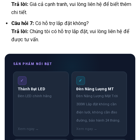
Trả lời:
Giá cả cạnh tranh, vui lòng liên hệ để biết thêm
chi tiết.
Câu hỏi 7:
Có hỗ trợ lắp đặt không?
Trả lời:
Chúng tôi có hỗ trợ lắp đặt, vui lòng liên hệ để
được tư vấn.
SẢN PHẨM NỔI BẬT
✓
✓
Thành Đạt LED
Đèn Năng Lượng MT
Đèn LED chính hãng
Đèn Năng Lượng Mặt Trời
300W Lắp đặt không cần
điện lưới, không cần đào
đường, bảo hành 24 tháng.