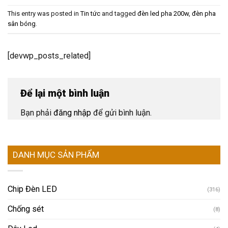
This entry was posted in
Tin tức
and tagged
đèn led pha 200w
,
đèn pha
sân bóng
.
[devwp_posts_related]
Để lại một bình luận
Bạn phải
đăng nhập
để gửi bình luận.
DANH MỤC SẢN PHẨM
Chip Đèn LED
(316)
Chống sét
(8)