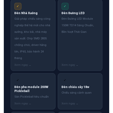
✓
✓
Đèn Nhà Xưởng
Đèn Đường LED
Giải pháp chiếu sáng công
Đèn Đường LED Module
nghiệp thế hệ mới cho nhà
150W TD14 Sáng Chuẩn,
xưởng, kho bãi, nhà máy
Bền Vượt Thời Gian
sản xuất. Chip SMD 2835
chống chói, driver hãng
lớn, IP65, bảo hành 24
tháng.
✓
✓
Đèn pha module 200W
Đèn chiếu cây 18w
Pickleball
Chiếu sáng cảnh quan
Sân Pickleball tiêu chuẩn