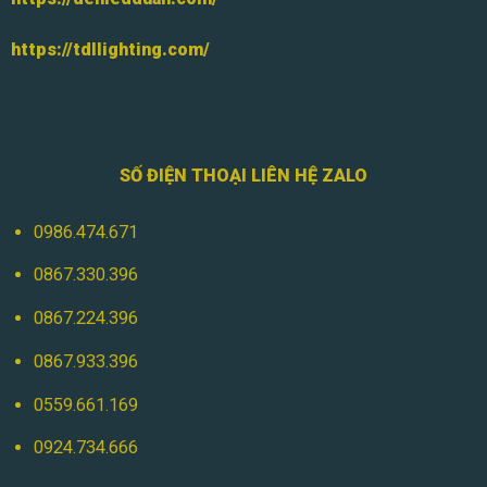
https://tdllighting.com/
SỐ ĐIỆN THOẠI LIÊN HỆ ZALO
0986.474.671
0867.330.396
0867.224.396
0867.933.396
0559.661.169
0924.734.666