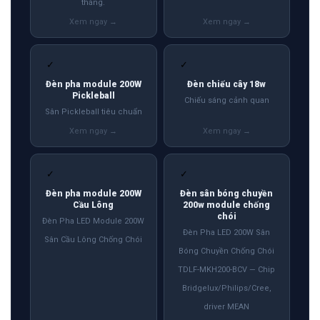
tháng.
✓
✓
Đèn pha module 200W
Đèn chiếu cây 18w
Pickleball
Chiếu sáng cảnh quan
Sân Pickleball tiêu chuẩn
✓
✓
Đèn pha module 200W
Đèn sân bóng chuyền
Cầu Lông
200w module chống
chói
Đèn Pha LED Module 200W
Đèn Pha LED 200W Sân
Sân Cầu Lông Chống Chói
Bóng Chuyền Chống Chói
TDLF-MKH200-BCV — Chip
Bridgelux/Philips/Cree,
driver MEAN