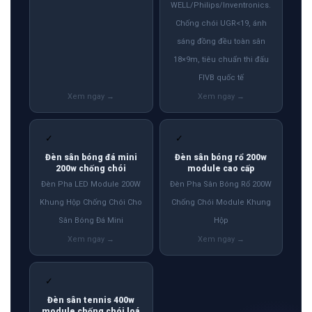
WELL/Philips/Inventronics.
Chống chói UGR<19, ánh
sáng đồng đều toàn sân
18×9m, tiêu chuẩn thi đấu
FIVB quốc tế
✓
✓
Đèn sân bóng đá mini
Đèn sân bóng rổ 200w
200w chống chói
module cao cấp
Đèn Pha LED Module 200W
Đèn Pha Sân Bóng Rổ 200W
Khung Hộp Chống Chói Cho
Chống Chói Module Khung
Sân Bóng Đá Mini
Hộp
✓
Đèn sân tennis 400w
module chống chói loá