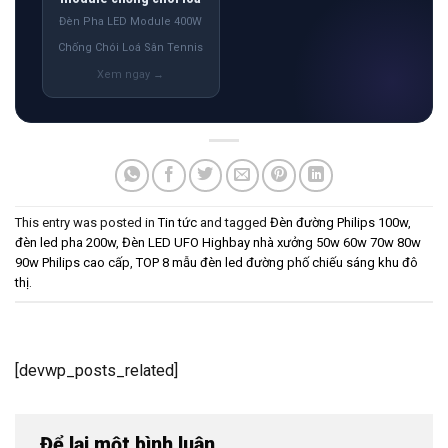
Đèn Pha LED Module 400W
Chống Chói Loá Sân Tennis
This entry was posted in
Tin tức
and tagged
Đèn đường Philips 100w
,
đèn led pha 200w
,
Đèn LED UFO Highbay nhà xưởng 50w 60w 70w 80w
90w Philips cao cấp
,
TOP 8 mẫu đèn led đường phố chiếu sáng khu đô
thị
.
[devwp_posts_related]
Để lại một bình luận