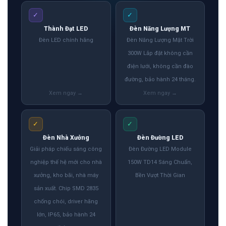
✓
✓
Thành Đạt LED
Đèn Năng Lượng MT
Đèn LED chính hãng
Đèn Năng Lượng Mặt Trời
300W Lắp đặt không cần
điện lưới, không cần đào
đường, bảo hành 24 tháng.
✓
✓
Đèn Nhà Xưởng
Đèn Đường LED
Giải pháp chiếu sáng công
Đèn Đường LED Module
nghiệp thế hệ mới cho nhà
150W TD14 Sáng Chuẩn,
xưởng, kho bãi, nhà máy
Bền Vượt Thời Gian
sản xuất. Chip SMD 2835
chống chói, driver hãng
lớn, IP65, bảo hành 24