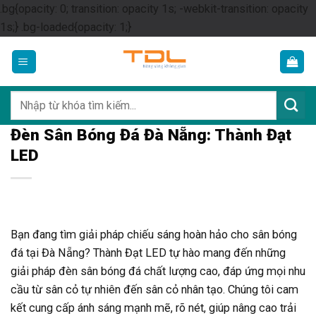
.bg{opacity: 0; transition: opacity 1s; -webkit-transition: opacity
Skip
1s;} .bg-loaded{opacity: 1;}
to
content
Tìm
kiếm:
Đèn Sân Bóng Đá Đà Nẵng: Thành Đạt
LED
Bạn đang tìm giải pháp chiếu sáng hoàn hảo cho sân bóng
đá tại Đà Nẵng? Thành Đạt LED tự hào mang đến những
giải pháp đèn sân bóng đá chất lượng cao, đáp ứng mọi nhu
cầu từ sân cỏ tự nhiên đến sân cỏ nhân tạo. Chúng tôi cam
kết cung cấp ánh sáng mạnh mẽ, rõ nét, giúp nâng cao trải