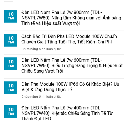
Đèn LED Nấm Pha Lê 7w 800mm (TDL-
10
NSVPL7W80): Nâng tầm Không gian với Ánh sáng
Th8
Tinh tế và Hiệu suất Vượt trội
Cách Bảo Trì Đèn Pha LED Module 100W Chuẩn
10
Chuyên Gia | Tăng Tuổi Thọ, Tiết Kiệm Chi Phí
Th8
ở
Chức năng bình luận bị tắt
Cách
Bảo
Đèn LED Nấm Pha Lê 7w 600mm (TDL-
10
Trì
NSVPL7W60): Biểu Tượng Sang Trọng & Hiệu Suất
Th8
Đèn
Chiếu Sáng Vượt Trội
Pha
LED
Đèn Pha Module 100W IP66 Có Gì Khác Biệt? Ưu
Module
10
Việt & Ứng Dụng Thực Tế
100W
Th8
Chuẩn
ở
Chức năng bình luận bị tắt
Chuyên
Đèn
Gia
Pha
Đèn LED Nấm Pha Lê 7w 400mm (TDL-
10
|
Module
NSVPL7W40): Kiệt tác Chiếu Sáng Tinh Tế Từ
Th8
Tăng
100W
Thành Đạt LED
Tuổi
IP66
Thọ,
Có