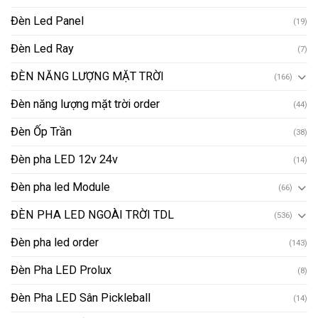
Đèn Led Panel
(19)
Đèn Led Ray
(7)
ĐÈN NĂNG LƯỢNG MẶT TRỜI
(166)
Đèn năng lượng mặt trời order
(44)
Đèn Ốp Trần
(38)
Đèn pha LED 12v 24v
(14)
Đèn pha led Module
(66)
ĐÈN PHA LED NGOÀI TRỜI TDL
(536)
Đèn pha led order
(143)
Đèn Pha LED Prolux
(8)
Đèn Pha LED Sân Pickleball
(14)