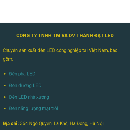
Tiết
Gì
Kiệm
Khác
Chi
Biệt?
Phí
Ưu
Việt
&
CÔNG TY TNHH TM VÀ DV THÀNH ĐẠT LED
Ứng
Dụng
Thực
Chuyên sản xuất đèn LED công nghiệp tại Việt Nam, bao
Tế
gồm:
Đèn pha LED
Đèn đường LED
Đèn LED nhà xưởng
Đèn năng lượng mặt trời
Địa chỉ:
364 Ngô Quyền, La Khê, Hà Đông, Hà Nội