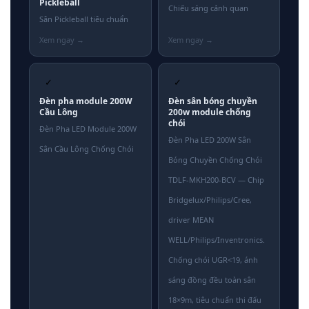
Pickleball
Chiếu sáng cảnh quan
Sân Pickleball tiêu chuẩn
✓
✓
Đèn pha module 200W
Đèn sân bóng chuyền
Cầu Lông
200w module chống
chói
Đèn Pha LED Module 200W
Đèn Pha LED 200W Sân
Sân Cầu Lông Chống Chói
Bóng Chuyền Chống Chói
TDLF-MKH200-BCV — Chip
Bridgelux/Philips/Cree,
driver MEAN
WELL/Philips/Inventronics.
Chống chói UGR<19, ánh
sáng đồng đều toàn sân
18×9m, tiêu chuẩn thi đấu