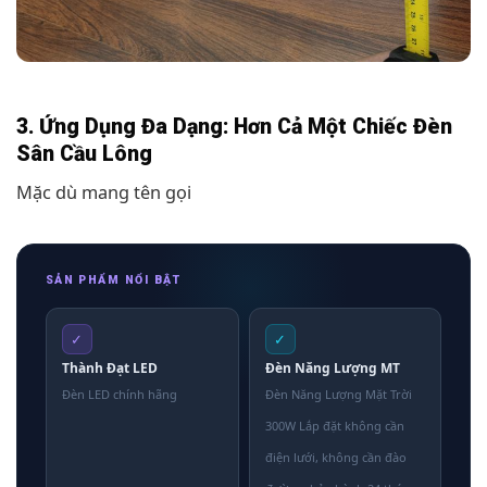
3. Ứng Dụng Đa Dạng: Hơn Cả Một Chiếc Đèn
Sân Cầu Lông
Mặc dù mang tên gọi
SẢN PHẨM NỔI BẬT
✓
✓
Thành Đạt LED
Đèn Năng Lượng MT
Đèn LED chính hãng
Đèn Năng Lượng Mặt Trời
300W Lắp đặt không cần
điện lưới, không cần đào