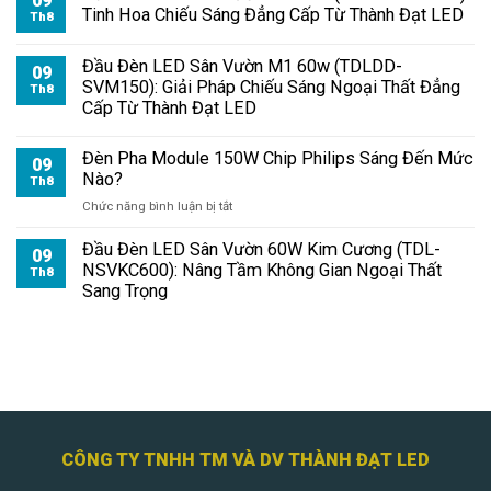
09
Tinh Hoa Chiếu Sáng Đẳng Cấp Từ Thành Đạt LED
Th8
Đầu Đèn LED Sân Vườn M1 60w (TDLDD-
09
SVM150): Giải Pháp Chiếu Sáng Ngoại Thất Đẳng
Th8
Cấp Từ Thành Đạt LED
Đèn Pha Module 150W Chip Philips Sáng Đến Mức
09
Nào?
Th8
ở
Chức năng bình luận bị tắt
Đèn
Pha
Đầu Đèn LED Sân Vườn 60W Kim Cương (TDL-
09
Module
NSVKC600): Nâng Tầm Không Gian Ngoại Thất
Th8
150W
Sang Trọng
Chip
Philips
Sáng
Đến
Mức
Nào?
CÔNG TY TNHH TM VÀ DV THÀNH ĐẠT LED