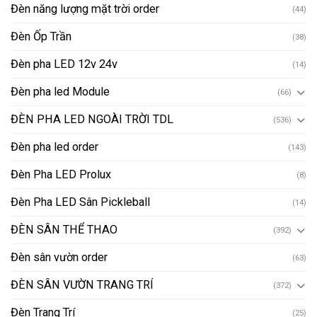
Đèn năng lượng mặt trời order
(44)
Đèn Ốp Trần
(38)
Đèn pha LED 12v 24v
(14)
Đèn pha led Module
(66)
ĐÈN PHA LED NGOÀI TRỜI TDL
(536)
Đèn pha led order
(143)
Đèn Pha LED Prolux
(8)
Đèn Pha LED Sân Pickleball
(14)
ĐÈN SÂN THỂ THAO
(392)
Đèn sân vườn order
(63)
ĐÈN SÂN VƯỜN TRANG TRÍ
(372)
Đèn Trang Trí
(25)