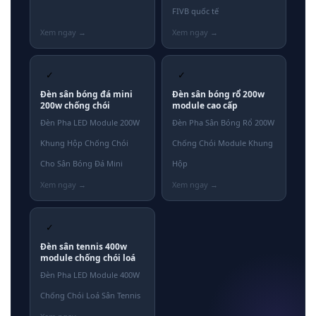
FIVB quốc tế
✓
✓
Đèn sân bóng đá mini
Đèn sân bóng rổ 200w
200w chống chói
module cao cấp
Đèn Pha LED Module 200W
Đèn Pha Sân Bóng Rổ 200W
Khung Hộp Chống Chói
Chống Chói Module Khung
Cho Sân Bóng Đá Mini
Hộp
✓
Đèn sân tennis 400w
module chống chói loá
Đèn Pha LED Module 400W
Chống Chói Loá Sân Tennis