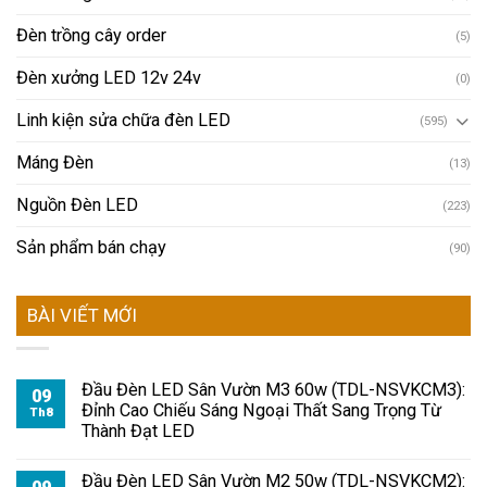
Đèn trồng cây order
(5)
Đèn xưởng LED 12v 24v
(0)
Linh kiện sửa chữa đèn LED
(595)
Máng Đèn
(13)
Nguồn Đèn LED
(223)
Sản phẩm bán chạy
(90)
BÀI VIẾT MỚI
Đầu Đèn LED Sân Vườn M3 60w (TDL-NSVKCM3):
09
Đỉnh Cao Chiếu Sáng Ngoại Thất Sang Trọng Từ
Th8
Thành Đạt LED
Đầu Đèn LED Sân Vườn M2 50w (TDL-NSVKCM2):