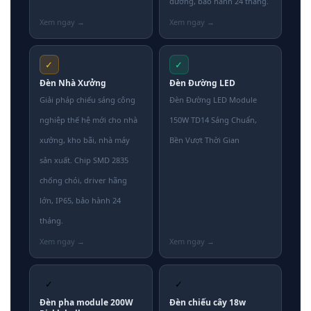
đường, bảo hành 24 tháng.
✓
✓
Đèn Nhà Xưởng
Đèn Đường LED
Giải pháp chiếu sáng công
Đèn Đường LED Module
nghiệp thế hệ mới cho nhà
150W TD14 Sáng Chuẩn,
xưởng, kho bãi, nhà máy
Bền Vượt Thời Gian
sản xuất. Chip SMD 2835
chống chói, driver hãng
lớn, IP65, bảo hành 24
tháng.
✓
✓
Đèn pha module 200W
Đèn chiếu cây 18w