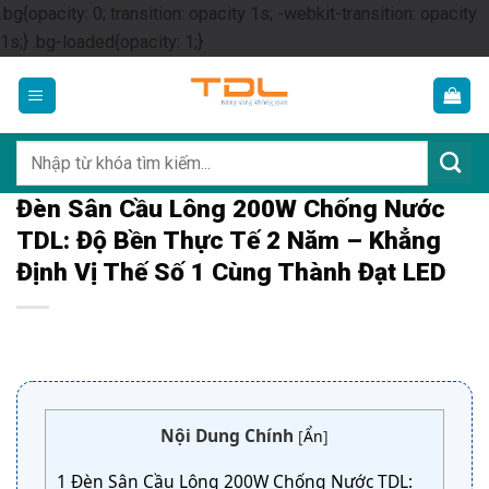
.bg{opacity: 0; transition: opacity 1s; -webkit-transition: opacity
Skip
1s;} .bg-loaded{opacity: 1;}
to
content
Tìm
kiếm:
Đèn Sân Cầu Lông 200W Chống Nước
TDL: Độ Bền Thực Tế 2 Năm – Khẳng
Định Vị Thế Số 1 Cùng Thành Đạt LED
Nội Dung Chính
[
Ẩn
]
1
Đèn Sân Cầu Lông 200W Chống Nước TDL: