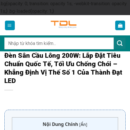
.bg{opacity: 0; transition: opacity 1s; -webkit-transition: opacity
Skip
1s;} .bg-loaded{opacity: 1;}
to
content
Tìm
kiếm:
Đèn Sân Cầu Lông 200W: Lắp Đặt Tiêu
Chuẩn Quốc Tế, Tối Ưu Chống Chói –
Khẳng Định Vị Thế Số 1 Của Thành Đạt
LED
Nội Dung Chính
[
Ẩn
]