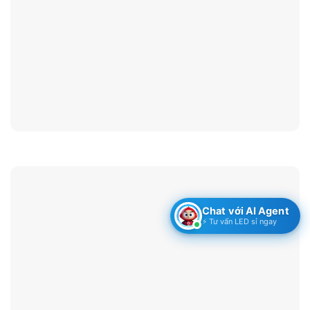
Chat với AI Agent
⚡ Tư vấn LED sỉ ngay