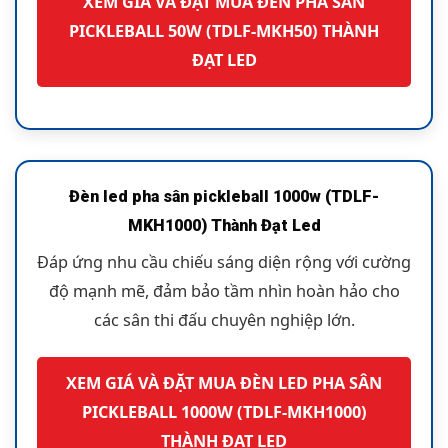
XEM GIÁ VÀ ĐẶT MUA ĐÈN PHA SÂN
PICKLEBALL 50W (TDLF-MKH50) THÀNH
ĐẠT LED
Đèn led pha sân pickleball 1000w (TDLF-
MKH1000) Thành Đạt Led
Đáp ứng nhu cầu chiếu sáng diện rộng với cường
độ mạnh mẽ, đảm bảo tầm nhìn hoàn hảo cho
các sân thi đấu chuyên nghiệp lớn.
XEM GIÁ VÀ ĐẶT MUA ĐÈN LED PHA SÂN
PICKLEBALL 1000W (TDLF-MKH1000)
THÀNH ĐẠT LED