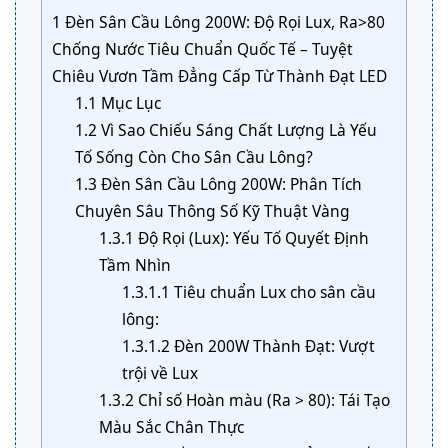
1
Đèn Sân Cầu Lông 200W: Độ Rọi Lux, Ra>80
Chống Nước Tiêu Chuẩn Quốc Tế – Tuyệt
Chiêu Vươn Tầm Đẳng Cấp Từ Thành Đạt LED
1.1
Mục Lục
1.2
Vì Sao Chiếu Sáng Chất Lượng Là Yếu
Tố Sống Còn Cho Sân Cầu Lông?
1.3
Đèn Sân Cầu Lông 200W: Phân Tích
Chuyên Sâu Thông Số Kỹ Thuật Vàng
1.3.1
Độ Rọi (Lux): Yếu Tố Quyết Định
Tầm Nhìn
1.3.1.1
Tiêu chuẩn Lux cho sân cầu
lông:
1.3.1.2
Đèn 200W Thành Đạt: Vượt
trội về Lux
1.3.2
Chỉ số Hoàn màu (Ra > 80): Tái Tạo
Màu Sắc Chân Thực