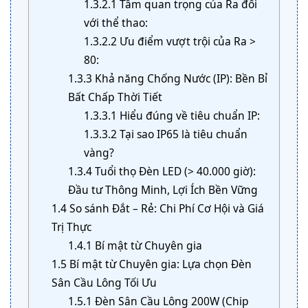
1.3.2.1
Tầm quan trọng của Ra đối
với thể thao:
1.3.2.2
Ưu điểm vượt trội của Ra >
80:
1.3.3
Khả năng Chống Nước (IP): Bền Bỉ
Bất Chấp Thời Tiết
1.3.3.1
Hiểu đúng về tiêu chuẩn IP:
1.3.3.2
Tại sao IP65 là tiêu chuẩn
vàng?
1.3.4
Tuổi thọ Đèn LED (> 40.000 giờ):
Đầu tư Thông Minh, Lợi Ích Bền Vững
1.4
So sánh Đắt – Rẻ: Chi Phí Cơ Hội và Giá
Trị Thực
1.4.1
Bí mật từ Chuyên gia
1.5
Bí mật từ Chuyên gia: Lựa chọn Đèn
Sân Cầu Lông Tối Ưu
1.5.1
Đèn Sân Cầu Lông 200W (Chip