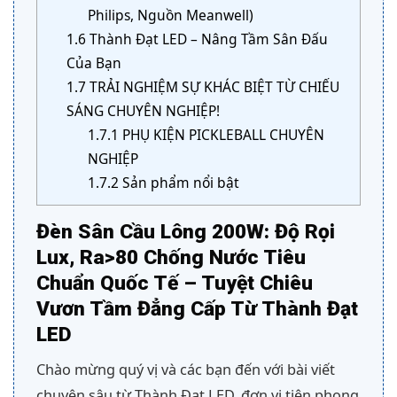
Philips, Nguồn Meanwell)
1.6
Thành Đạt LED – Nâng Tầm Sân Đấu
Của Bạn
1.7
TRẢI NGHIỆM SỰ KHÁC BIỆT TỪ CHIẾU
SÁNG CHUYÊN NGHIỆP!
1.7.1
PHỤ KIỆN PICKLEBALL CHUYÊN
NGHIỆP
1.7.2
Sản phẩm nổi bật
Đèn Sân Cầu Lông 200W: Độ Rọi
Lux, Ra>80 Chống Nước Tiêu
Chuẩn Quốc Tế – Tuyệt Chiêu
Vươn Tầm Đẳng Cấp Từ Thành Đạt
LED
Chào mừng quý vị và các bạn đến với bài viết
chuyên sâu từ Thành Đạt LED, đơn vị tiên phong