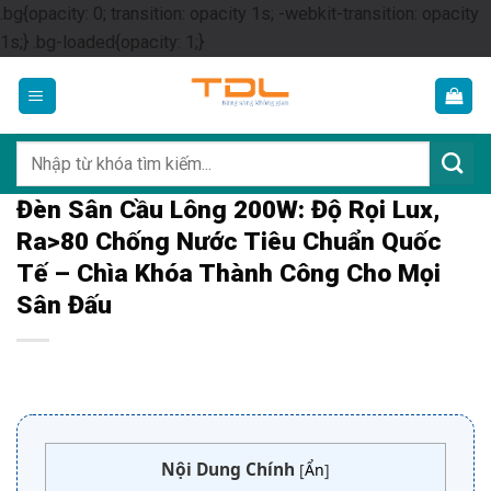
.bg{opacity: 0; transition: opacity 1s; -webkit-transition: opacity
Skip
1s;} .bg-loaded{opacity: 1;}
to
content
Tìm
kiếm:
Đèn Sân Cầu Lông 200W: Độ Rọi Lux,
Ra>80 Chống Nước Tiêu Chuẩn Quốc
Tế – Chìa Khóa Thành Công Cho Mọi
Sân Đấu
Nội Dung Chính
[
Ẩn
]