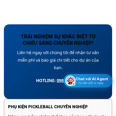
TRẢI NGHIỆM SỰ KHÁC BIỆT TỪ
CHIẾU SÁNG CHUYÊN NGHIỆP!
Liên hệ ngay với chúng tôi để nhận tư vấn
miễn phí và báo giá chi tiết cho dự án của
bạn.
Chat với AI Agent
HOTLINE:
0986474671
⚡ Tư vấn LED sỉ ngay
PHỤ KIỆN PICKLEBALL CHUYÊN NGHIỆP