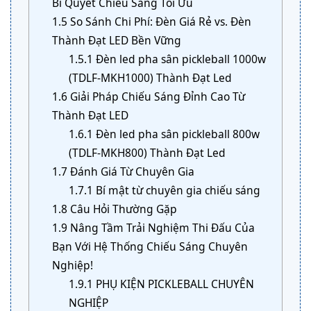
Bí Quyết Chiếu Sáng Tối Ưu
1.5
So Sánh Chi Phí: Đèn Giá Rẻ vs. Đèn
Thành Đạt LED Bền Vững
1.5.1
Đèn led pha sân pickleball 1000w
(TDLF-MKH1000) Thành Đạt Led
1.6
Giải Pháp Chiếu Sáng Đỉnh Cao Từ
Thành Đạt LED
1.6.1
Đèn led pha sân pickleball 800w
(TDLF-MKH800) Thành Đạt Led
1.7
Đánh Giá Từ Chuyên Gia
1.7.1
Bí mật từ chuyên gia chiếu sáng
1.8
Câu Hỏi Thường Gặp
1.9
Nâng Tầm Trải Nghiệm Thi Đấu Của
Bạn Với Hệ Thống Chiếu Sáng Chuyên
Nghiệp!
1.9.1
PHỤ KIỆN PICKLEBALL CHUYÊN
NGHIỆP