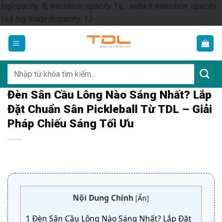
.bg{opacity: 0; transition: opacity 1s; -webkit-transition: opacity
Skip
1s;} .bg-loaded{opacity: 1;}
to
content
Tìm
kiếm:
Đèn Sân Cầu Lông Nào Sáng Nhất? Lắp
Đặt Chuẩn Sân Pickleball Từ TDL – Giải
Pháp Chiếu Sáng Tối Ưu
Nội Dung Chính
[
Ẩn
]
1
Đèn Sân Cầu Lông Nào Sáng Nhất? Lắp Đặt