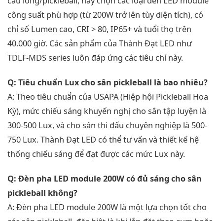
cầu lông/pickleball, hãy chọn các loại đèn LED module
công suất phù hợp (từ 200W trở lên tùy diện tích), có
chỉ số Lumen cao, CRI > 80, IP65+ và tuổi thọ trên
40.000 giờ. Các sản phẩm của Thành Đạt LED như
TDLF-MDS series luôn đáp ứng các tiêu chí này.
Q: Tiêu chuẩn Lux cho sân pickleball là bao nhiêu?
A: Theo tiêu chuẩn của USAPA (Hiệp hội Pickleball Hoa
Kỳ), mức chiếu sáng khuyến nghị cho sân tập luyện là
300-500 Lux, và cho sân thi đấu chuyên nghiệp là 500-
750 Lux. Thành Đạt LED có thể tư vấn và thiết kế hệ
thống chiếu sáng để đạt được các mức Lux này.
Q: Đèn pha LED module 200W có đủ sáng cho sân
pickleball không?
A: Đèn pha LED module 200W là một lựa chọn tốt cho