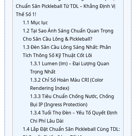
Chuẩn Sân Pickleball Từ TDL – Khẳng Định Vị
Thế Số 1!
1.1
Mục lục
1.2
Tại Sao Ánh Sáng Chuẩn Quan Trọng
Cho Sân Cầu Lông & Pickleball?
1.3
Đèn Sân Cầu Lông Sáng Nhất: Phân
Tích Thông Số Kỹ Thuật Cốt Lõi
1.3.1
Lumen (lm) – Đại Lượng Quan
Trọng Nhất
1.3.2
Chỉ Số Hoàn Màu CRI (Color
Rendering Index)
1.3.3
Tiêu Chuẩn Chống Nước, Chống
Bụi IP (Ingress Protection)
1.3.4
Tuổi Thọ Đèn – Yếu Tố Quyết Định
Chi Phí Lâu Dài
1.4
Lắp Đặt Chuẩn Sân Pickleball Cùng TDL: