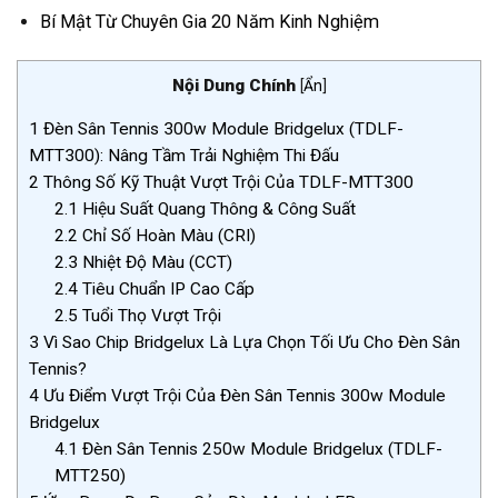
Bí Mật Từ Chuyên Gia 20 Năm Kinh Nghiệm
Nội Dung Chính
[
Ẩn
]
1
Đèn Sân Tennis 300w Module Bridgelux (TDLF-
MTT300): Nâng Tầm Trải Nghiệm Thi Đấu
2
Thông Số Kỹ Thuật Vượt Trội Của TDLF-MTT300
2.1
Hiệu Suất Quang Thông & Công Suất
2.2
Chỉ Số Hoàn Màu (CRI)
2.3
Nhiệt Độ Màu (CCT)
2.4
Tiêu Chuẩn IP Cao Cấp
2.5
Tuổi Thọ Vượt Trội
3
Vì Sao Chip Bridgelux Là Lựa Chọn Tối Ưu Cho Đèn Sân
Tennis?
4
Ưu Điểm Vượt Trội Của Đèn Sân Tennis 300w Module
Bridgelux
4.1
Đèn Sân Tennis 250w Module Bridgelux (TDLF-
MTT250)