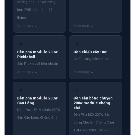
chống chói, driver hãng
lớn, IP65, bảo hành 24
tháng.
✓
✓
Đèn pha module 200W
Đèn chiếu cây 18w
Pickleball
Chiếu sáng cảnh quan
Sân Pickleball tiêu chuẩn
✓
✓
Đèn pha module 200W
Đèn sân bóng chuyền
Cầu Lông
200w module chống
chói
Đèn Pha LED Module 200W
Đèn Pha LED 200W Sân
Sân Cầu Lông Chống Chói
Bóng Chuyền Chống Chói
TDLF-MKH200-BCV — Chip