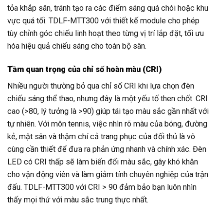
tỏa khắp sân, tránh tạo ra các điểm sáng quá chói hoặc khu
vực quá tối. TDLF-MTT300 với thiết kế module cho phép
tùy chỉnh góc chiếu linh hoạt theo từng vị trí lắp đặt, tối ưu
hóa hiệu quả chiếu sáng cho toàn bộ sân.
Tầm quan trọng của chỉ số hoàn màu (CRI)
Nhiều người thường bỏ qua chỉ số CRI khi lựa chọn đèn
chiếu sáng thể thao, nhưng đây là một yếu tố then chốt. CRI
cao (>80, lý tưởng là >90) giúp tái tạo màu sắc gần nhất với
tự nhiên. Với môn tennis, việc nhìn rõ màu của bóng, đường
kẻ, mặt sân và thậm chí cả trang phục của đối thủ là vô
cùng cần thiết để đưa ra phản ứng nhanh và chính xác. Đèn
LED có CRI thấp sẽ làm biến đổi màu sắc, gây khó khăn
cho vận động viên và làm giảm tính chuyên nghiệp của trận
đấu. TDLF-MTT300 với CRI > 90 đảm bảo bạn luôn nhìn
thấy mọi thứ với màu sắc trung thực nhất.