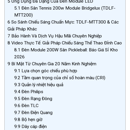
5
Ứng Dụng Đa Dạng Của Đèn Module LED
5.1
Đèn Sân Tennis 200w Module Bridgelux (TDLF-
MTT200)
6
So Sánh Chiếu Sáng Chuẩn Mực: TDLF-MTT300 & Các
Giải Pháp Khác
7
Bảo Hành Và Dịch Vụ Hậu Mãi Chuyên Nghiệp
8
Video Thực Tế: Giải Pháp Chiếu Sáng Thể Thao Đỉnh Cao
8.1
Đèn Module 200W Sân Pickleball: Báo Giá Sỉ Kho
2026
9
Bí Mật Từ Chuyên Gia 20 Năm Kinh Nghiệm
9.1
Lựa chọn góc chiếu phù hợp
9.2
Tầm quan trọng của chỉ số hoàn màu (CRI)
9.3
Quản lý nhiệt hiệu quả
9.4
Đèn Philips
9.5
Đèn Rạng Đông
9.6
Đèn TLC
9.7
Đèn Điện Quang
9.8
Bộ hẹn giờ
9.9
Dây cáp điện