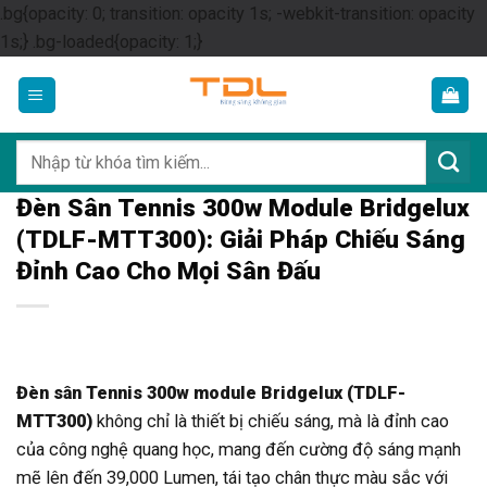
.bg{opacity: 0; transition: opacity 1s; -webkit-transition: opacity
Skip
1s;} .bg-loaded{opacity: 1;}
to
content
Tìm
kiếm:
Đèn Sân Tennis 300w Module Bridgelux
(TDLF-MTT300): Giải Pháp Chiếu Sáng
Đỉnh Cao Cho Mọi Sân Đấu
Đèn sân Tennis 300w module Bridgelux (TDLF-
MTT300)
không chỉ là thiết bị chiếu sáng, mà là đỉnh cao
của công nghệ quang học, mang đến cường độ sáng mạnh
mẽ lên đến 39,000 Lumen, tái tạo chân thực màu sắc với