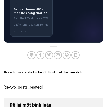
✓
Đèn sân tennis 400w
module chống chói loá
Đèn Pha LED Module 400W
Chống Chói Loá Sân Tennis
This entry was posted in
Tin tức
. Bookmark the
permalink
.
[devwp_posts_related]
Để lại một bình luận