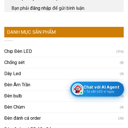
Bạn phải
đăng nhập
để gửi bình luận.
DANH MỤC SẢN PHẨM
Chip Đèn LED
(316)
Chống sét
(8)
Dây Led
(4)
Đèn Âm Trần
(130)
Chat với AI Agent
⚡ Tư vấn LED sỉ ngay
Đèn bulb
(10)
Đèn Chùm
(4)
Đèn đánh cá order
(20)