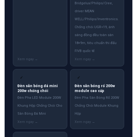
Bridgelux/Philips/Cree,
driver MEAN
WELL/Philips/Inventronics.
Chống chói UGR<19, ánh
sáng đồng đều toàn sân
18×9m, tiêu chuẩn thi đấu
FIVB quốc tế
✓
✓
Đèn sân bóng đá mini
Đèn sân bóng rổ 200w
200w chống chói
module cao cấp
Đèn Pha LED Module 200W
Đèn Pha Sân Bóng Rổ 200W
Khung Hộp Chống Chói Cho
Chống Chói Module Khung
Sân Bóng Đá Mini
Hộp