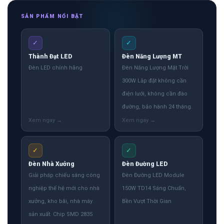
SẢN PHẨM NỔI BẬT
✓
✓
Thành Đạt LED
Đèn Năng Lượng MT
Đèn LED chính hãng
Đèn Năng Lượng Mặt Trời
300W Lắp đặt không cần
điện lưới, không cần đào
đường, bảo hành 24 tháng.
✓
✓
Đèn Nhà Xưởng
Đèn Đường LED
Giải pháp chiếu sáng công
Đèn Đường LED Module
nghiệp thế hệ mới cho nhà
150W TD14 Sáng Chuẩn,
xưởng, kho bãi, nhà máy
Bền Vượt Thời Gian
sản xuất. Chip SMD 2835