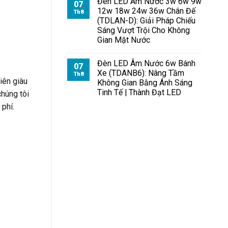
Đèn LED Âm Nước 3w 6w 9w
07
12w 18w 24w 36w Chân Đế
Th8
(TDLAN-D): Giải Pháp Chiếu
Sáng Vượt Trội Cho Không
Gian Mặt Nước
Đèn LED Âm Nước 6w Bánh
07
Xe (TDANB6): Nâng Tầm
Th8
iên giàu
Không Gian Bằng Ánh Sáng
Tinh Tế | Thành Đạt LED
chúng tôi
 phí.