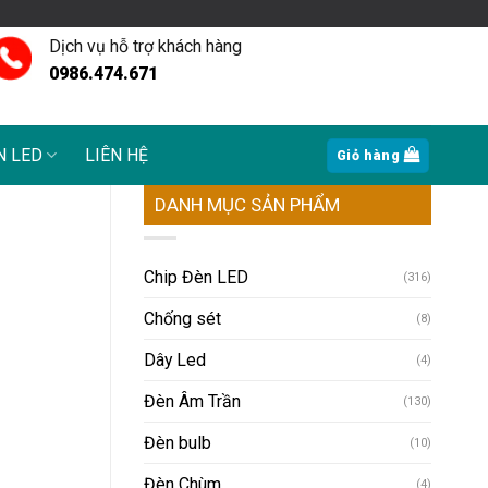
Dịch vụ hỗ trợ khách hàng
0986.474.671
N LED
LIÊN HỆ
Giỏ hàng
DANH MỤC SẢN PHẨM
Chip Đèn LED
(316)
Chống sét
(8)
Dây Led
(4)
Đèn Âm Trần
(130)
Đèn bulb
(10)
Đèn Chùm
(4)