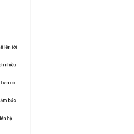
ể lên tới
ơn nhiều
, bạn có
 đảm bảo
iên hệ