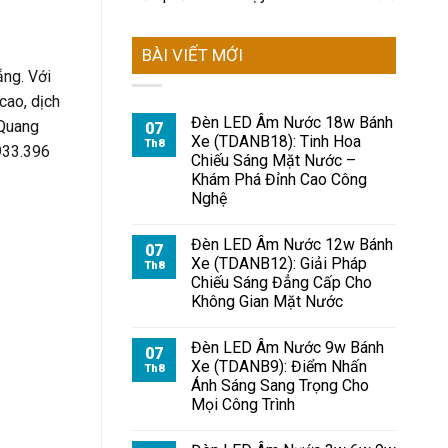
BÀI VIẾT MỚI
ng. Với
cao, dịch
Đèn LED Âm Nước 18w Bánh
 Quang
07
Xe (TDANB18): Tinh Hoa
Th8
933.396
Chiếu Sáng Mặt Nước –
Khám Phá Đỉnh Cao Công
Nghệ
Đèn LED Âm Nước 12w Bánh
07
Xe (TDANB12): Giải Pháp
Th8
Chiếu Sáng Đẳng Cấp Cho
Không Gian Mặt Nước
Đèn LED Âm Nước 9w Bánh
07
Xe (TDANB9): Điểm Nhấn
Th8
Ánh Sáng Sang Trọng Cho
Mọi Công Trình