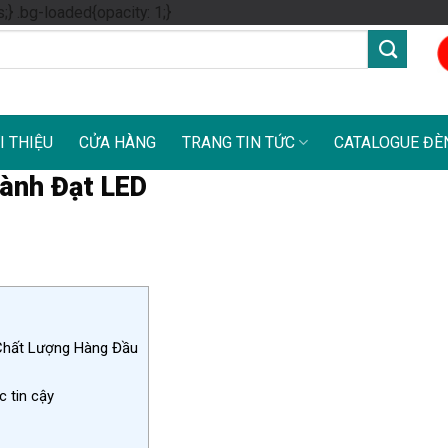
Skip
s;} .bg-loaded{opacity: 1;}
to
content
I THIỆU
CỬA HÀNG
TRANG TIN TỨC
CATALOGUE ĐÈ
ành Đạt LED
 Chất Lượng Hàng Đầu
 tin cậy