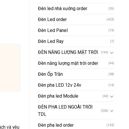
Đèn led nhà xưởng order
(26)
Đèn Led order
(423)
Đèn Led Panel
(19)
Đèn Led Ray
(7)
ĐÈN NĂNG LƯỢNG MẶT TRỜI
(166)
Đèn năng lượng mặt trời order
(44)
Đèn Ốp Trần
(38)
Đèn pha LED 12v 24v
(14)
Đèn pha led Module
(66)
ĐÈN PHA LED NGOÀI TRỜI
(536)
TDL
Đèn pha led order
(143)
ách và yêu