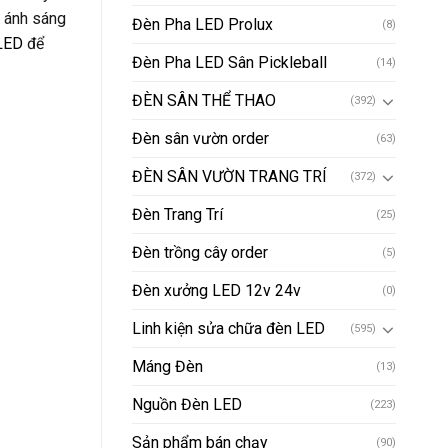
, ánh sáng
Đèn Pha LED Prolux
(8)
LED
để
Đèn Pha LED Sân Pickleball
(14)
ĐÈN SÂN THỂ THAO
(392)
Đèn sân vườn order
(63)
ĐÈN SÂN VƯỜN TRANG TRÍ
(372)
Đèn Trang Trí
(25)
Đèn trồng cây order
(5)
Đèn xưởng LED 12v 24v
(0)
Linh kiện sửa chữa đèn LED
(595)
Máng Đèn
(13)
Nguồn Đèn LED
(223)
Sản phẩm bán chạy
(90)