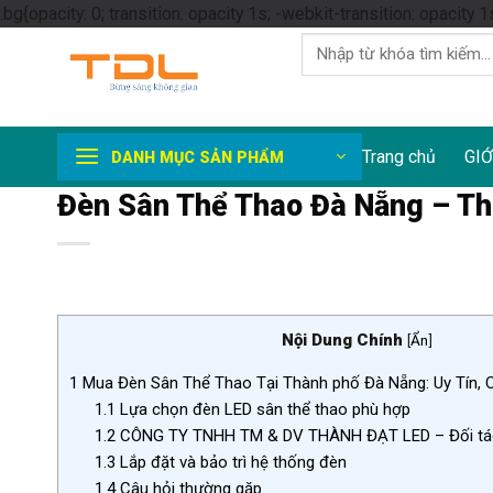
.bg{opacity: 0; transition: opacity 1s; -webkit-transition: opacity 1
Tìm
kiếm:
Trang chủ
GIỚ
DANH MỤC SẢN PHẨM
Đèn Sân Thể Thao Đà Nẵng – Th
Nội Dung Chính
[
Ẩn
]
1
Mua Đèn Sân Thể Thao Tại Thành phố Đà Nẵng: Uy Tín,
1.1
Lựa chọn đèn LED sân thể thao phù hợp
1.2
CÔNG TY TNHH TM & DV THÀNH ĐẠT LED – Đối tác
1.3
Lắp đặt và bảo trì hệ thống đèn
1.4
Câu hỏi thường gặp