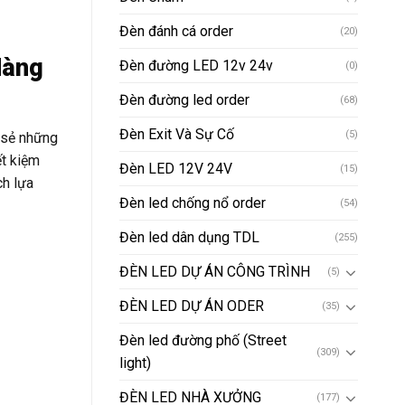
Đèn đánh cá order
(20)
Hàng
Đèn đường LED 12v 24v
(0)
Đèn đường led order
(68)
Đèn Exit Và Sự Cố
(5)
a sẻ những
ết kiệm
Đèn LED 12V 24V
(15)
ch lựa
Đèn led chống nổ order
(54)
Đèn led dân dụng TDL
(255)
ĐÈN LED DỰ ÁN CÔNG TRÌNH
(5)
ĐÈN LED DỰ ÁN ODER
(35)
Đèn led đường phố (Street
(309)
light)
ĐÈN LED NHÀ XƯỞNG
(177)