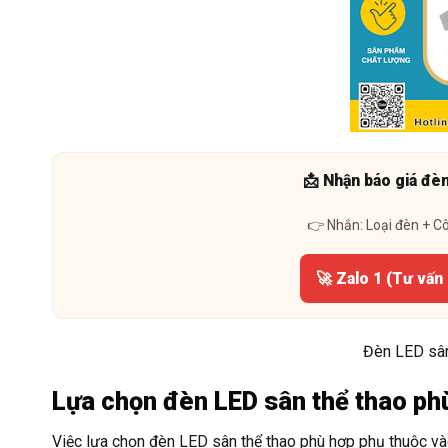
📩 Nhận báo giá đè
👉 Nhắn: Loại đèn + C
🚀 Zalo 1 (Tư vấn
Đèn LED sân
Lựa chọn đèn LED sân thể thao ph
Việc lựa chọn đèn LED sân thể thao phù hợp phụ thuộc vào