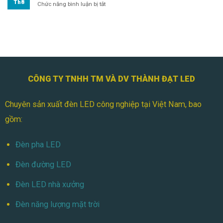
Th8
ở
Chức năng bình luận bị tắt
Đèn
Pha
Module
100W
Cho
Tòa
Nhà
CÔNG TY TNHH TM VÀ DV THÀNH ĐẠT LED
Chuyên sản xuất đèn LED công nghiệp tại Việt Nam, bao
gồm:
Đèn pha LED
Đèn đường LED
Đèn LED nhà xưởng
Đèn năng lượng mặt trời