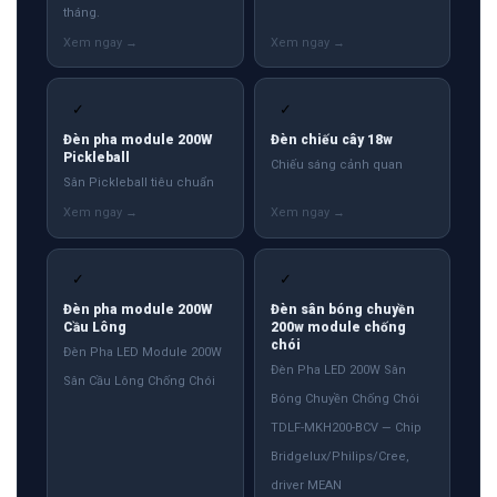
tháng.
✓
✓
Đèn pha module 200W
Đèn chiếu cây 18w
Pickleball
Chiếu sáng cảnh quan
Sân Pickleball tiêu chuẩn
✓
✓
Đèn pha module 200W
Đèn sân bóng chuyền
Cầu Lông
200w module chống
chói
Đèn Pha LED Module 200W
Đèn Pha LED 200W Sân
Sân Cầu Lông Chống Chói
Bóng Chuyền Chống Chói
TDLF-MKH200-BCV — Chip
Bridgelux/Philips/Cree,
driver MEAN