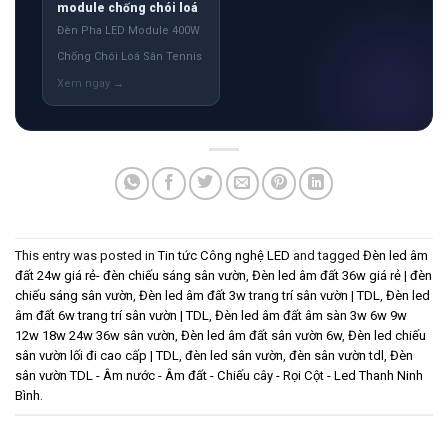
module chống chói loá
Đèn Pha LED Module 400W
Chống Chói Loá Sân Tennis
This entry was posted in
Tin tức Công nghệ LED
and tagged
Đèn led âm
đất 24w giá rẻ- đèn chiếu sáng sân vườn
,
Đèn led âm đất 36w giá rẻ | đèn
chiếu sáng sân vườn
,
Đèn led âm đất 3w trang trí sân vườn | TDL
,
Đèn led
âm đất 6w trang trí sân vườn | TDL
,
Đèn led âm đất âm sàn 3w 6w 9w
12w 18w 24w 36w sân vườn
,
Đèn led âm đất sân vườn 6w
,
Đèn led chiếu
sân vườn lối đi cao cấp | TDL
,
đèn led sân vườn
,
đèn sân vườn tdl
,
Đèn
sân vườn TDL - Âm nước - Âm đất - Chiếu cây - Rọi Cột - Led Thanh Ninh
Bình
.