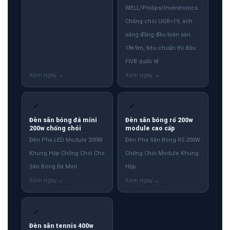
WELL/Philips/Inventronics.
Chống chói UGR<19, ánh
sáng đồng đều toàn sân
18×9m, tiêu chuẩn thi đấu
FIVB quốc tế
✓
✓
Đèn sân bóng đá mini
Đèn sân bóng rổ 200w
200w chống chói
module cao cấp
Đèn Pha LED Module 200W
Đèn Pha Sân Bóng Rổ 200W
Khung Hộp Chống Chói Cho
Chống Chói Module Khung
Sân Bóng Đá Mini
Hộp
✓
Đèn sân tennis 400w