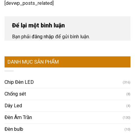
[devwp_posts_related]
Để lại một bình luận
Bạn phải
đăng nhập
để gửi bình luận.
DANH MỤC SẢN PHẨM
Chip Đèn LED
(316)
Chống sét
(8)
Dây Led
(4)
Đèn Âm Trần
(130)
Đèn bulb
(10)