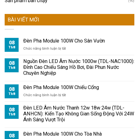
Sản phẩm bán chạy
(90)
BÀI VIẾT MỚI
Đèn Pha Module 100W Cho Sân Vườn
08
Th8
ở
Chức năng bình luận bị tắt
Đèn
Pha
Nguồn Đèn LED Âm Nước 1000w (TDL-NAC1000):
08
Module
Đỉnh Cao Chiếu Sáng Hồ Bơi, Đài Phun Nước
Th8
100W
Chuyên Nghiệp
Cho
Sân
Đèn Pha Module 100W Chiếu Cổng
Vườn
08
Th8
ở
Chức năng bình luận bị tắt
Đèn
Pha
Đèn LED Âm Nước Thanh 12w 18w 24w (TDL-
08
Module
ANHCN): Kiến Tạo Không Gian Sống Động Với 24W
Th8
100W
Ánh Sáng Vượt Trội
Chiếu
Cổng
Đèn Pha Module 100W Cho Tòa Nhà
08