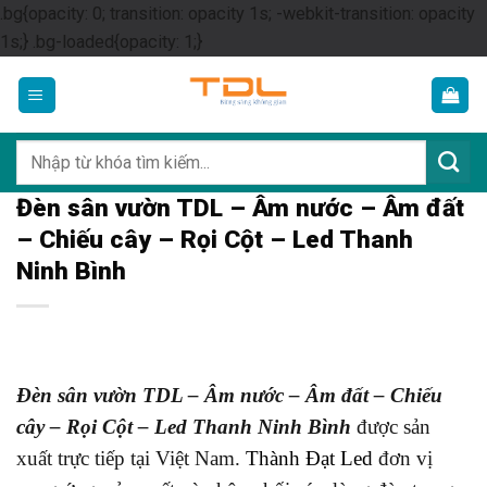
.bg{opacity: 0; transition: opacity 1s; -webkit-transition: opacity
Skip
1s;} .bg-loaded{opacity: 1;}
to
content
Tìm
kiếm:
Đèn sân vườn TDL – Âm nước – Âm đất
– Chiếu cây – Rọi Cột – Led Thanh
Ninh Bình
Đèn sân vườn TDL – Âm nước – Âm đất – Chiếu
cây – Rọi Cột – Led Thanh Ninh Bình
được sản
xuất trực tiếp tại Việt Nam.
Thành Đạt Led
đơn vị