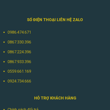
SỐ ĐIỆN THOẠI LIÊN HỆ ZALO
0986.474.671
0867.330.396
0867.224.396
0867.933.396
0559.661.169
0924.734.666
HỖ TRỢ KHÁCH HÀNG
Chính sách đổi trả