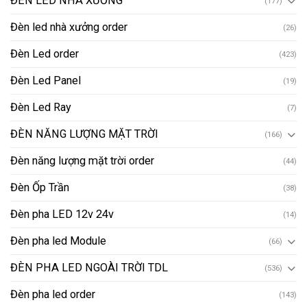
ĐÈN LED NHÀ XƯỞNG
(177)
Đèn led nhà xưởng order
(26)
Đèn Led order
(423)
Đèn Led Panel
(19)
Đèn Led Ray
(7)
ĐÈN NĂNG LƯỢNG MẶT TRỜI
(166)
Đèn năng lượng mặt trời order
(44)
Đèn Ốp Trần
(38)
Đèn pha LED 12v 24v
(14)
Đèn pha led Module
(66)
ĐÈN PHA LED NGOÀI TRỜI TDL
(536)
Đèn pha led order
(143)