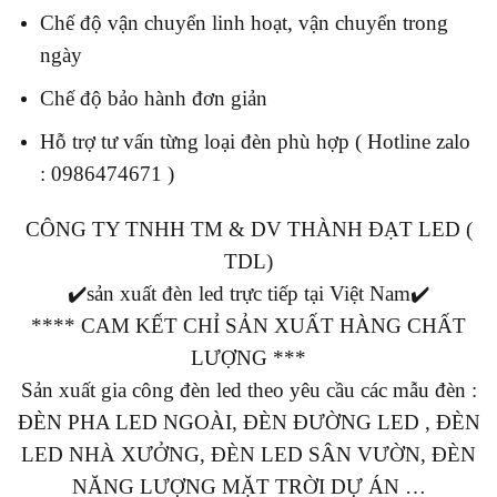
Chế độ vận chuyển linh hoạt, vận chuyển trong
ngày
Chế độ bảo hành đơn giản
Hỗ trợ tư vấn từng loại đèn phù hợp ( Hotline zalo
: 0986474671 )
CÔNG TY TNHH TM & DV THÀNH ĐẠT LED (
TDL)
✔️sản xuất đèn led trực tiếp tại Việt Nam✔️
**** CAM KẾT CHỈ SẢN XUẤT HÀNG CHẤT
LƯỢNG ***
Sản xuất gia công đèn led theo yêu cầu các mẫu đèn :
ĐÈN PHA LED NGOÀI, ĐÈN ĐƯỜNG LED , ĐÈN
LED NHÀ XƯỞNG, ĐÈN LED SÂN VƯỜN, ĐÈN
NĂNG LƯỢNG MẶT TRỜI DỰ ÁN …