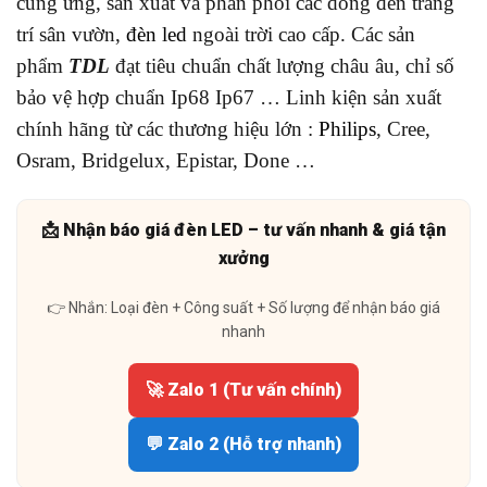
cung ứng, sản xuất và phân phối các dòng đèn trang
trí sân vườn,
đèn led
ngoài trời cao cấp. Các sản
phẩm
TDL
đạt tiêu chuẩn chất lượng châu âu, chỉ số
bảo vệ hợp chuẩn Ip68 Ip67 … Linh kiện sản xuất
chính hãng từ các thương hiệu lớn :
Philips
, Cree,
Osram, Bridgelux, Epistar, Done …
📩 Nhận báo giá đèn LED – tư vấn nhanh & giá tận
xưởng
👉 Nhắn: Loại đèn + Công suất + Số lượng để nhận báo giá
nhanh
🚀 Zalo 1 (Tư vấn chính)
💬 Zalo 2 (Hỗ trợ nhanh)