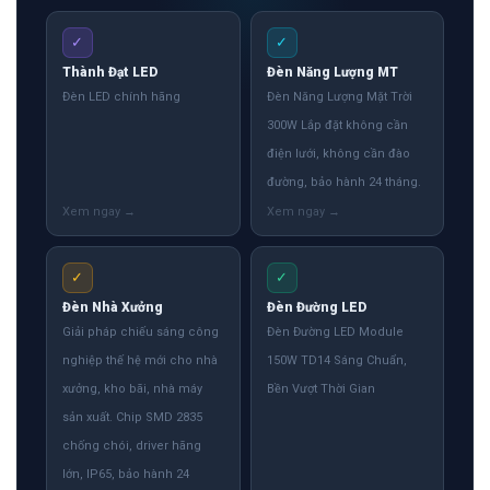
✓
✓
Thành Đạt LED
Đèn Năng Lượng MT
Đèn LED chính hãng
Đèn Năng Lượng Mặt Trời
300W Lắp đặt không cần
điện lưới, không cần đào
đường, bảo hành 24 tháng.
✓
✓
Đèn Nhà Xưởng
Đèn Đường LED
Giải pháp chiếu sáng công
Đèn Đường LED Module
nghiệp thế hệ mới cho nhà
150W TD14 Sáng Chuẩn,
xưởng, kho bãi, nhà máy
Bền Vượt Thời Gian
sản xuất. Chip SMD 2835
chống chói, driver hãng
lớn, IP65, bảo hành 24