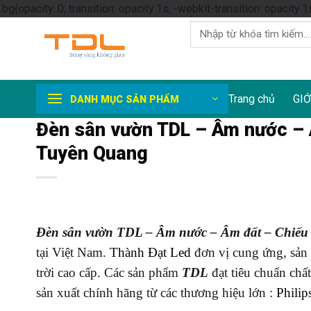
.bg{opacity: 0; transition: opacity 1s; -webkit-transition: opacity 1
Tìm
kiếm:
Trang chủ
GIỚ
DANH MỤC SẢN PHẨM
Đèn sân vườn TDL – Âm nước – 
Tuyên Quang
Đèn sân vườn TDL – Âm nước – Âm đất – Chiếu 
tại Việt Nam.
Thành Đạt Led
đơn vị cung ứng, sản 
trời cao cấp. Các sản phẩm
TDL
đạt tiêu chuẩn chấ
sản xuất chính hãng từ các thương hiệu lớn :
Philip