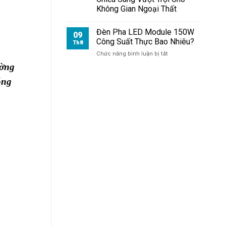
Khung
Không Gian Ngoại Thất
Hộp
Sản
Xuất
Đèn Pha LED Module 150W
09
Tại
Công Suất Thực Bao Nhiêu?
Th8
Việt
ở
Chức năng bình luận bị tắt
Nam
Đèn
ường
Pha
LED
óng
Module
150W
Công
Suất
Thực
Bao
Nhiêu?