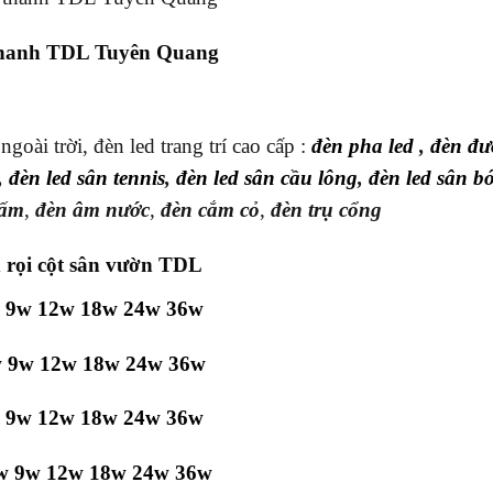
thanh TDL Tuyên Quang
oài trời, đèn led trang trí cao cấp :
đèn pha led
,
đèn đ
,
đèn led sân tennis
,
đèn led sân cầu lông
,
đèn led sân b
nấm
,
đèn âm nước
,
đèn cắm cỏ
,
đèn trụ cổng
d rọi cột sân vườn TDL
w 9w 12w 18w 24w 36w
 9w 12w 18w 24w 36w
 9w 12w 18w 24w 36w
w 9w 12w 18w 24w 36w