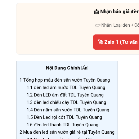
📩 Nhận báo giá đè
👉 Nhắn: Loại đèn + C
🚀 Zalo 1 (Tư vấn
Nội Dung Chính
[
Ẩn
]
1
Tổng hợp mẫu đèn sân vườn Tuyên Quang
1.1
đèn led âm nước TDL Tuyên Quang
1.2
Đèn LED âm đất TDL Tuyên Quang
1.3
đèn led chiếu cây TDL Tuyên Quang
1.4
Đèn nấm sân vườn TDL Tuyên Quang
1.5
Đèn Led rọi cột TDL Tuyên Quang
1.6
đèn led thanh TDL Tuyên Quang
2
Mua đèn led sân vườn giá rẻ tại Tuyên Quang