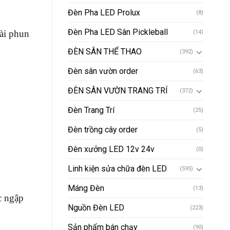
Đèn Pha LED Prolux
(8)
Đèn Pha LED Sân Pickleball
đài phun
(14)
ĐÈN SÂN THỂ THAO
(392)
Đèn sân vườn order
(63)
ĐÈN SÂN VƯỜN TRANG TRÍ
(372)
Đèn Trang Trí
(25)
Đèn trồng cây order
(5)
Đèn xưởng LED 12v 24v
(0)
Linh kiện sửa chữa đèn LED
(595)
Máng Đèn
(13)
c ngập
Nguồn Đèn LED
(223)
Sản phẩm bán chạy
(90)