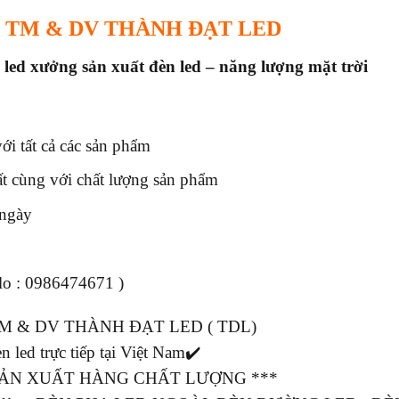
 TM & DV THÀNH ĐẠT LED
 led x
ưởng sản xuất đèn led – năng lượng mặt trời
i tất cả các sản phẩm
ất cùng với chất lượng sản phẩm
 ngày
alo : 0986474671 )
M & DV THÀNH ĐẠT LED ( TDL)
n led trực tiếp tại Việt Nam✔️
 SẢN XUẤT HÀNG CHẤT LƯỢNG ***