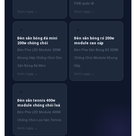
FIVB quốc tế
✓
✓
Đèn sân bóng đá mini
Đèn sân bóng rổ 200w
200w chống chói
module cao cấp
Đèn Pha LED Module 200W
Đèn Pha Sân Bóng Rổ 200W
Khung Hộp Chống Chói Cho
Chống Chói Module Khung
Sân Bóng Đá Mini
Hộp
✓
Đèn sân tennis 400w
module chống chói loá
Đèn Pha LED Module 400W
Chống Chói Loá Sân Tennis