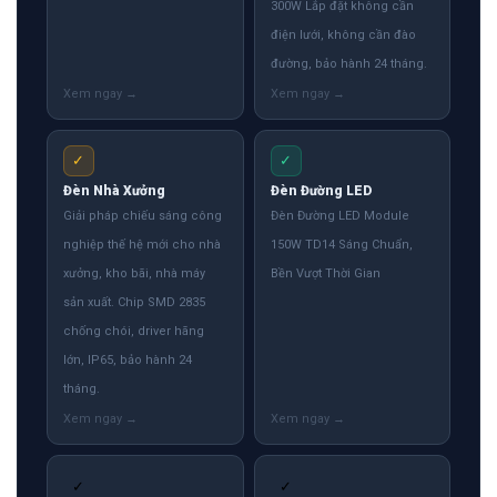
300W Lắp đặt không cần
điện lưới, không cần đào
đường, bảo hành 24 tháng.
✓
✓
Đèn Nhà Xưởng
Đèn Đường LED
Giải pháp chiếu sáng công
Đèn Đường LED Module
nghiệp thế hệ mới cho nhà
150W TD14 Sáng Chuẩn,
xưởng, kho bãi, nhà máy
Bền Vượt Thời Gian
sản xuất. Chip SMD 2835
chống chói, driver hãng
lớn, IP65, bảo hành 24
tháng.
✓
✓