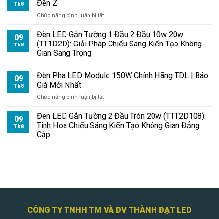
Đến Z
Th8
ở
Chức năng bình luận bị tắt
Review
Đèn
Đèn LED Gắn Tường 1 Đầu 2 Đầu 10w 20w
09
Pha
(TT1D2D): Giải Pháp Chiếu Sáng Kiến Tạo Không
Th8
LED
Gian Sang Trọng
Module
150W
Đèn Pha LED Module 150W Chính Hãng TDL | Báo
Chi
09
Giá Mới Nhất
Tiết
Th8
Từ
ở
Chức năng bình luận bị tắt
A
Đèn
Đến
Pha
Đèn LED Gắn Tường 2 Đầu Tròn 20w (TTT2D108):
09
Z
LED
Tinh Hoa Chiếu Sáng Kiến Tạo Không Gian Đẳng
Th8
Module
Cấp
150W
Chính
Hãng
TDL
|
Báo
Giá
Mới
CÔNG TY TNHH TM VÀ DV THÀNH ĐẠT LED
Nhất