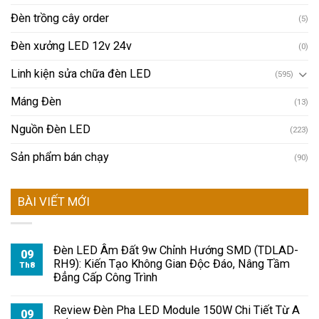
Đèn trồng cây order
(5)
Đèn xưởng LED 12v 24v
(0)
Linh kiện sửa chữa đèn LED
(595)
Máng Đèn
(13)
Nguồn Đèn LED
(223)
Sản phẩm bán chạy
(90)
BÀI VIẾT MỚI
Đèn LED Âm Đất 9w Chỉnh Hướng SMD (TDLAD-
09
RH9): Kiến Tạo Không Gian Độc Đáo, Nâng Tầm
Th8
Đẳng Cấp Công Trình
Review Đèn Pha LED Module 150W Chi Tiết Từ A
09