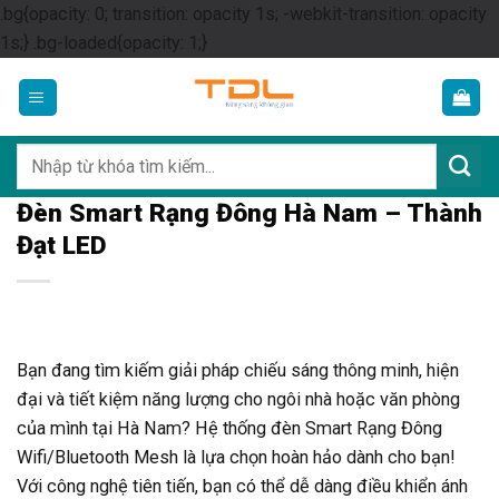
.bg{opacity: 0; transition: opacity 1s; -webkit-transition: opacity
Skip
1s;} .bg-loaded{opacity: 1;}
to
content
Tìm
kiếm:
Đèn Smart Rạng Đông Hà Nam – Thành
Đạt LED
Bạn đang tìm kiếm giải pháp chiếu sáng thông minh, hiện
đại và tiết kiệm năng lượng cho ngôi nhà hoặc văn phòng
của mình tại Hà Nam? Hệ thống đèn Smart Rạng Đông
Wifi/Bluetooth Mesh là lựa chọn hoàn hảo dành cho bạn!
Với công nghệ tiên tiến, bạn có thể dễ dàng điều khiển ánh