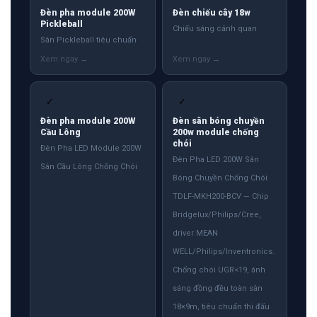
Đèn pha module 200W
Đèn chiếu cây 18w
Pickleball
Chiếu sáng cảnh quan
Sân Pickleball tiêu chuẩn
✓
✓
Đèn pha module 200W
Đèn sân bóng chuyền
Cầu Lông
200w module chống
chói
Đèn Pha LED Module 200W
Đèn Pha LED 200W Sân
Sân Cầu Lông Chống Chói
Bóng Chuyền Chống Chói
TDLF-MKH200-BCV — Chip
Bridgelux/Philips/Cree,
driver MEAN
WELL/Philips/Inventronics.
Chống chói UGR<19, ánh
sáng đồng đều toàn sân
18×9m, tiêu chuẩn thi đấu