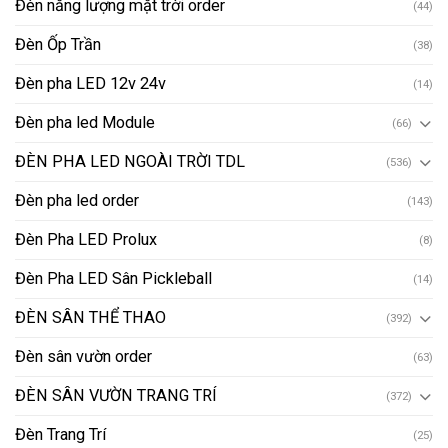
Đèn năng lượng mặt trời order
(44)
Đèn Ốp Trần
(38)
Đèn pha LED 12v 24v
(14)
Đèn pha led Module
(66)
ĐÈN PHA LED NGOÀI TRỜI TDL
(536)
Đèn pha led order
(143)
Đèn Pha LED Prolux
(8)
Đèn Pha LED Sân Pickleball
(14)
ĐÈN SÂN THỂ THAO
(392)
Đèn sân vườn order
(63)
ĐÈN SÂN VƯỜN TRANG TRÍ
(372)
Đèn Trang Trí
(25)