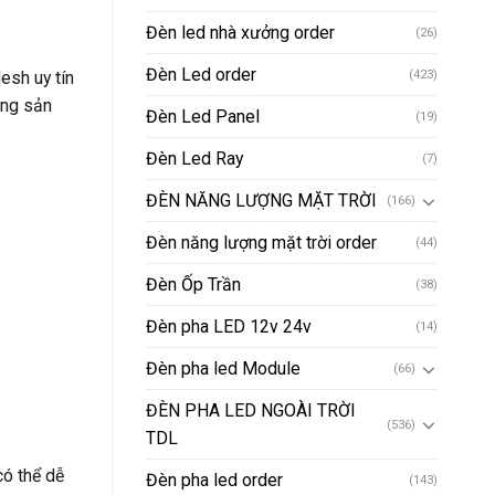
Đèn led nhà xưởng order
(26)
Đèn Led order
esh uy tín
(423)
ững sản
Đèn Led Panel
(19)
Đèn Led Ray
(7)
ĐÈN NĂNG LƯỢNG MẶT TRỜI
(166)
Đèn năng lượng mặt trời order
(44)
Đèn Ốp Trần
(38)
Đèn pha LED 12v 24v
(14)
Đèn pha led Module
(66)
ĐÈN PHA LED NGOÀI TRỜI
(536)
TDL
có thể dễ
Đèn pha led order
(143)