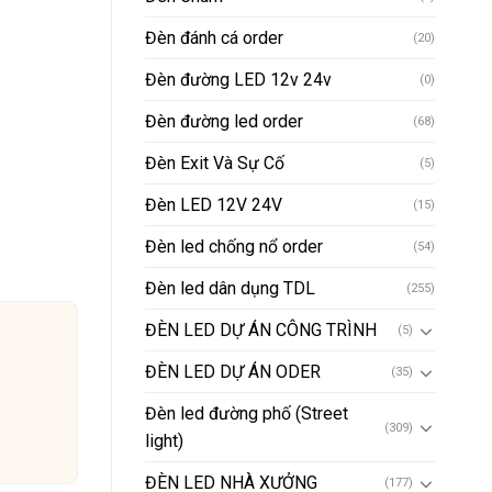
Đèn đánh cá order
(20)
Đèn đường LED 12v 24v
(0)
Đèn đường led order
(68)
Đèn Exit Và Sự Cố
(5)
Đèn LED 12V 24V
(15)
Đèn led chống nổ order
(54)
Đèn led dân dụng TDL
(255)
ĐÈN LED DỰ ÁN CÔNG TRÌNH
(5)
ĐÈN LED DỰ ÁN ODER
(35)
Đèn led đường phố (Street
(309)
light)
ĐÈN LED NHÀ XƯỞNG
(177)