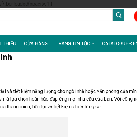
Skip
s;} .bg-loaded{opacity: 1;}
to
content
I THIỆU
CỬA HÀNG
TRANG TIN TỨC
CATALOGUE ĐÈ
ình
đại và tiết kiệm năng lượng cho ngôi nhà hoặc văn phòng của mìn
 là lựa chọn hoàn hảo đáp ứng mọi nhu cầu của bạn. Với công n
 thông minh, tiện lợi và tiết kiệm chưa từng có.