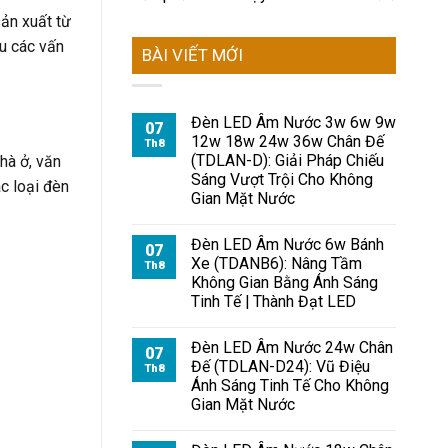
sản xuất từ
ểu các vấn
BÀI VIẾT MỚI
Đèn LED Âm Nước 3w 6w 9w
07
12w 18w 24w 36w Chân Đế
Th8
(TDLAN-D): Giải Pháp Chiếu
hà ở, văn
Sáng Vượt Trội Cho Không
c loại đèn
Gian Mặt Nước
Đèn LED Âm Nước 6w Bánh
07
Xe (TDANB6): Nâng Tầm
Th8
Không Gian Bằng Ánh Sáng
Tinh Tế | Thành Đạt LED
Đèn LED Âm Nước 24w Chân
07
Đế (TDLAN-D24): Vũ Điệu
Th8
Ánh Sáng Tinh Tế Cho Không
Gian Mặt Nước