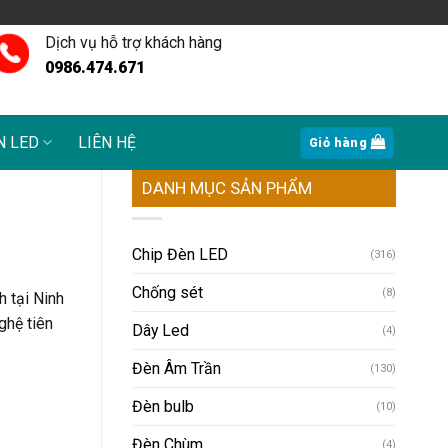
Dịch vụ hỗ trợ khách hàng
0986.474.671
N LED
LIÊN HỆ
Giỏ hàng
DANH MỤC SẢN PHẨM
Chip Đèn LED
(316)
Chống sét
(8)
h tại Ninh
ghệ tiên
Dây Led
(4)
Đèn Âm Trần
(130)
Đèn bulb
(10)
Đèn Chùm
(4)