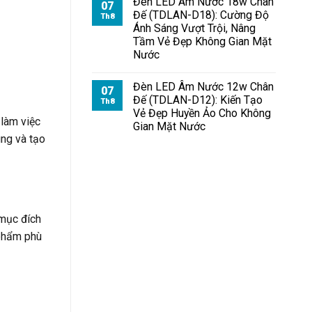
Đèn LED Âm Nước 18w Chân
07
Đế (TDLAN-D18): Cường Độ
Th8
Ánh Sáng Vượt Trội, Nâng
Tầm Vẻ Đẹp Không Gian Mặt
Nước
Đèn LED Âm Nước 12w Chân
07
Đế (TDLAN-D12): Kiến Tạo
Th8
Vẻ Đẹp Huyền Ảo Cho Không
 làm việc
Gian Mặt Nước
ùng và tạo
 mục đích
 phẩm phù