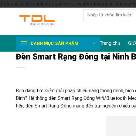
.bg{opacity: 0; transition: opacity 1s; -webkit-transition: opacity 1
Tìm
kiếm:
Trang chủ
GIỚ
DANH MỤC SẢN PHẨM
Đèn Smart Rạng Đông tại Ninh B
Bạn đang tìm kiếm giải pháp chiếu sáng thông minh, hiện 
Bình? Hệ thống đèn Smart Rạng Đông Wifi/Bluetooth Mesh
tiến, đèn Smart Rạng Đông mang đến trải nghiệm chiếu sáng