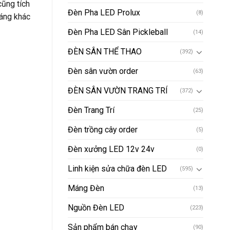
cũng tích
Đèn Pha LED Prolux
(8)
sáng khác
Đèn Pha LED Sân Pickleball
(14)
ĐÈN SÂN THỂ THAO
(392)
Đèn sân vườn order
(63)
ĐÈN SÂN VƯỜN TRANG TRÍ
(372)
Đèn Trang Trí
(25)
Đèn trồng cây order
(5)
Đèn xưởng LED 12v 24v
(0)
Linh kiện sửa chữa đèn LED
(595)
Máng Đèn
(13)
Nguồn Đèn LED
(223)
Sản phẩm bán chạy
(90)