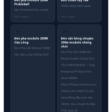
Đèn pha module 200W
Đèn chiếu cây 18w
Pickleball
Chiếu sáng cảnh quan
Sân Pickleball tiêu chuẩn
✓
✓
Đèn pha module 200W
Đèn sân bóng chuyền
Cầu Lông
200w module chống
chói
Đèn Pha LED Module 200W
Đèn Pha LED 200W Sân
Sân Cầu Lông Chống Chói
Bóng Chuyền Chống Chói
TDLF-MKH200-BCV — Chip
Bridgelux/Philips/Cree,
driver MEAN
WELL/Philips/Inventronics.
Chống chói UGR<19, ánh
sáng đồng đều toàn sân
18×9m, tiêu chuẩn thi đấu
FIVB quốc tế