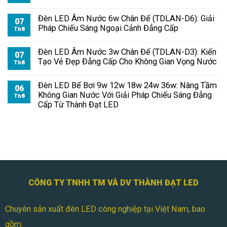
Đèn LED Âm Nước 6w Chân Đế (TDLAN-D6): Giải
07
Pháp Chiếu Sáng Ngoại Cảnh Đẳng Cấp
Th8
Đèn LED Âm Nước 3w Chân Đế (TDLAN-D3): Kiến
07
Tạo Vẻ Đẹp Đẳng Cấp Cho Không Gian Vọng Nước
Th8
Đèn LED Bể Bơi 9w 12w 18w 24w 36w: Nâng Tầm
06
Không Gian Nước Với Giải Pháp Chiếu Sáng Đẳng
Th8
Cấp Từ Thành Đạt LED
CÔNG TY TNHH TM VÀ DV THÀNH ĐẠT LED
Chuyên sản xuất đèn LED công nghiệp tại Việt Nam, bao
gồm: