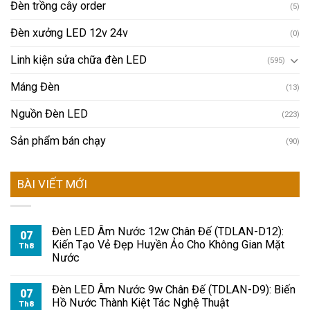
Đèn trồng cây order
(5)
Đèn xưởng LED 12v 24v
(0)
Linh kiện sửa chữa đèn LED
(595)
Máng Đèn
(13)
Nguồn Đèn LED
(223)
Sản phẩm bán chạy
(90)
BÀI VIẾT MỚI
Đèn LED Âm Nước 12w Chân Đế (TDLAN-D12):
07
Kiến Tạo Vẻ Đẹp Huyền Ảo Cho Không Gian Mặt
Th8
Nước
Đèn LED Âm Nước 9w Chân Đế (TDLAN-D9): Biến
07
Hồ Nước Thành Kiệt Tác Nghệ Thuật
Th8