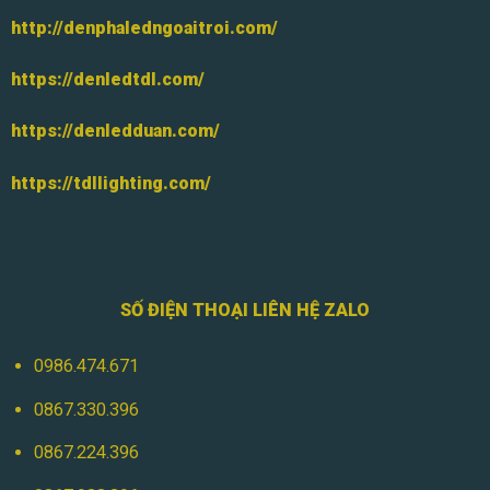
http://denphaledngoaitroi.com/
https://denledtdl.com/
https://denledduan.com/
https://tdllighting.com/
SỐ ĐIỆN THOẠI LIÊN HỆ ZALO
0986.474.671
0867.330.396
0867.224.396