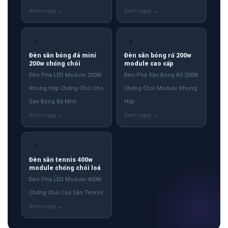
✓
✓
Đèn sân bóng đá mini
Đèn sân bóng rổ 200w
200w chống chói
module cao cấp
Đèn Pha LED Module 200W
Đèn Pha Sân Bóng Rổ 200W
Khung Hộp Chống Chói Cho
Chống Chói Module Khung
Sân Bóng Đá Mini
Hộp
✓
Đèn sân tennis 400w
module chống chói loá
Đèn Pha LED Module 400W
Chống Chói Loá Sân Tennis