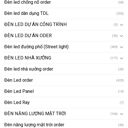
Đèn led chống nổ order
(54)
Đèn led dân dụng TDL
(255)
ĐÈN LED DỰ ÁN CÔNG TRÌNH
(5)
ĐÈN LED DỰ ÁN ODER
(35)
Đèn led đường phố (Street light)
(309)
ĐÈN LED NHÀ XƯỞNG
(177)
Đèn led nhà xưởng order
(26)
Đèn Led order
(423)
Đèn Led Panel
(19)
Đèn Led Ray
(7)
ĐÈN NĂNG LƯỢNG MẶT TRỜI
(166)
Đèn năng lượng mặt trời order
(44)