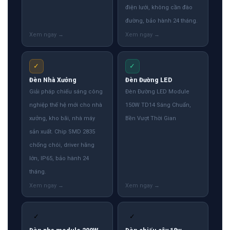
điện lưới, không cần đào
đường, bảo hành 24 tháng.
✓
✓
Đèn Nhà Xưởng
Đèn Đường LED
Giải pháp chiếu sáng công
Đèn Đường LED Module
nghiệp thế hệ mới cho nhà
150W TD14 Sáng Chuẩn,
xưởng, kho bãi, nhà máy
Bền Vượt Thời Gian
sản xuất. Chip SMD 2835
chống chói, driver hãng
lớn, IP65, bảo hành 24
tháng.
✓
✓