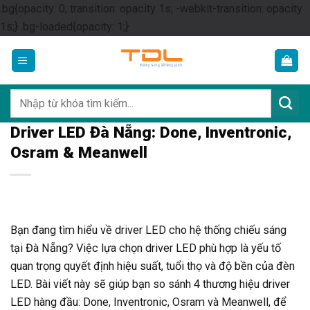
.bg{opacity: 0; transition: opacity 1s; -webkit-transition: opacity
Skip
1s;} .bg-loaded{opacity: 1;}
to
content
Tìm
kiếm:
Driver LED Đà Nẵng: Done, Inventronic,
Osram & Meanwell
Bạn đang tìm hiểu về driver LED cho hệ thống chiếu sáng
tại Đà Nẵng? Việc lựa chọn driver LED phù hợp là yếu tố
quan trọng quyết định hiệu suất, tuổi thọ và độ bền của đèn
LED. Bài viết này sẽ giúp bạn so sánh 4 thương hiệu driver
LED hàng đầu: Done, Inventronic, Osram và Meanwell, để